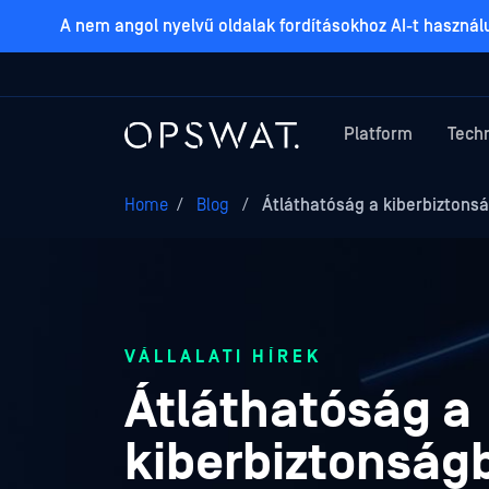
A nem angol nyelvű oldalak fordításokhoz AI-t haszná
Platform
Tech
Home
/
Blog
/
Átláthatóság a kiberbiztons
VÁLLALATI HÍREK
Átláthatóság a
kiberbiztonság