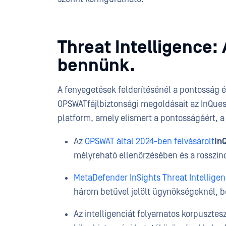
Threat Intelligence:
bennünk.
A fenyegetések felderítésénél a pontosság 
OPSWATfájlbiztonsági megoldásait az InQuest 
platform, amely elismert a pontosságáért, a 
Az
OPSWAT által 2024-ben felvásárolt
In
mélyreható ellenőrzésében és a rosszin
MetaDefender InSights Threat Intellige
három betűvel jelölt ügynökségeknél, be
Az intelligenciát folyamatos korpusztesz