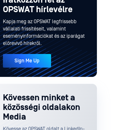
OPSWAT hírlevélre
Kapja meg az OPSWAT legfrissebb
vállalati frissítéseit, valamint
eseményinformációkat és az iparágat
előrevivő hírekről.
Sign Me Up
Kövessen minket a
közösségi oldalakon
Media
Kövesse az OPSWAT oldalt a LinkedIn-