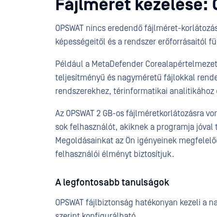
Fájlméret kezelése: 
OPSWAT nincs eredendő fájlméret-korlátozása
képességeitől és a rendszer erőforrásaitól fü
Például a MetaDefender Corealapértelmezett
teljesítményű és nagyméretű fájlokkal rende
rendszerekhez, térinformatikai analitikához
Az OPSWAT 2 GB-os fájlméretkorlátozásra vo
sok felhasználót, akiknek a programja jóval 
Megoldásainkat az Ön igényeinek megfelelően
felhasználói élményt biztosítjuk.
A legfontosabb tanulságok
OPSWAT fájlbiztonság hatékonyan kezeli a n
szerint konfigurálható.