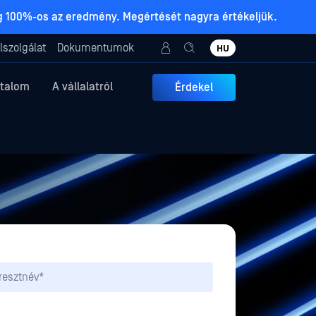
ig 100%-os az eredmény. Megértését nagyra értékeljük.
lszolgálat
Dokumentumok
HU
rtalom
A vállalatról
Érdekel