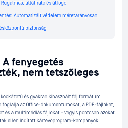
: Rugalmas, átlátható és átfogó
entés: Automatizált védelem méretarányosan
tésközpontú biztonság
: A fenyegetés
zték, nem tetszőleges
 kockázatú és gyakran kihasznált fájlformátum
an foglalja az Office-dokumentumokat, a PDF-fájlokat,
at és a multimédiás fájlokat – vagyis pontosan azokat
zetek ellen indított kártevőprogram-kampányok