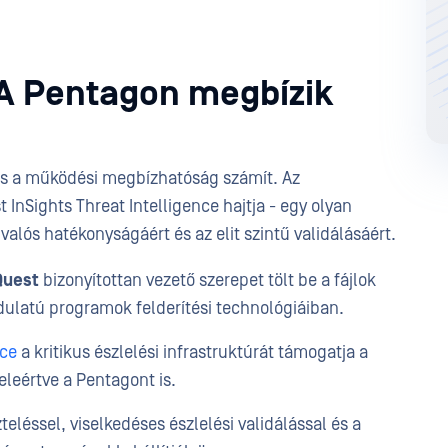
 A Pentagon megbízik
és a működési megbízhatóság számít. Az
InSights Threat Intelligence hajtja - egy olyan
valós hatékonyságáért és az elit szintű validálásáért.
Quest
bizonyítottan vezető szerepet tölt be a fájlok
dulatú programok felderítési technológiáiban.
nce
a kritikus észlelési infrastruktúrát támogatja a
leértve a Pentagont is.
teléssel, viselkedéses észlelési validálással és a