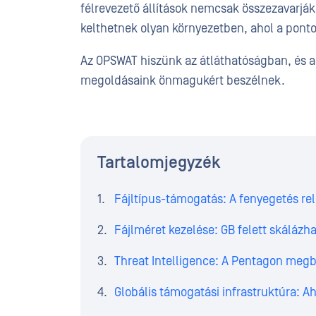
félrevezető állítások nemcsak összezavarják
kelthetnek olyan környezetben, ahol a pont
Az OPSWAT hiszünk az átláthatóságban, és 
megoldásaink önmagukért beszélnek.
Tartalomjegyzék
Fájltípus-támogatás: A fenyegetés rel
Fájlméret kezelése: GB felett skálázh
Threat Intelligence: A Pentagon meg
Globális támogatási infrastruktúra: A