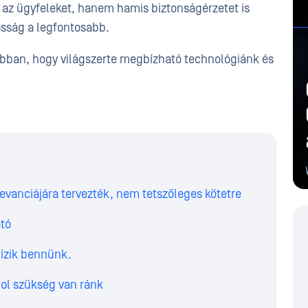
 az ügyfeleket, hanem hamis biztonságérzetet is
osság a legfontosabb.
abban, hogy világszerte megbízható technológiánk és
evanciájára tervezték, nem tetszőleges kötetre
ató
bízik bennünk.
hol szükség van ránk