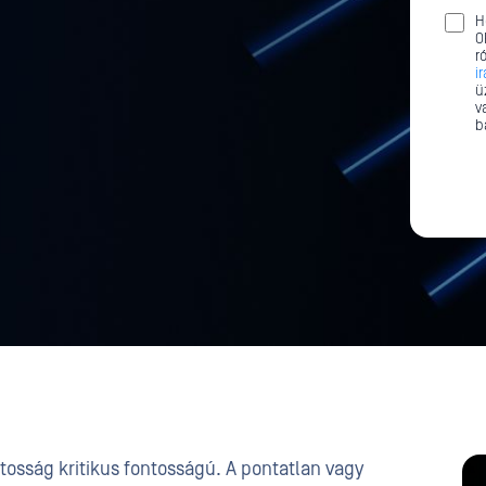
H
O
r
i
ü
v
b
tosság kritikus fontosságú. A pontatlan vagy