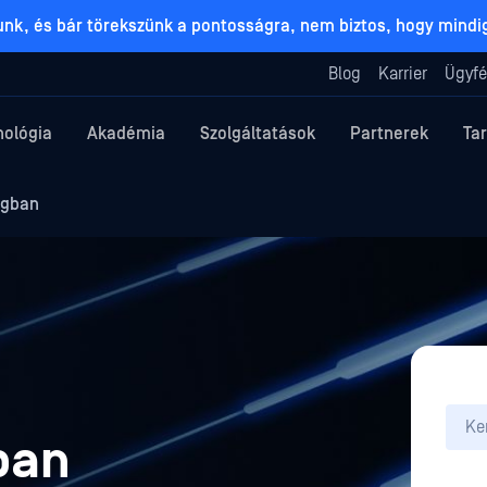
lunk, és bár törekszünk a pontosságra, nem biztos, hogy mind
Blog
Karrier
Ügyfé
nológia
Akadémia
Szolgáltatások
Partnerek
Ta
ágban
ban