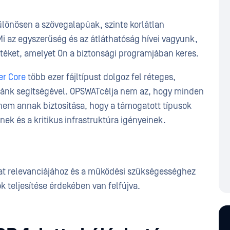
különösen a szövegalapúak, szinte korlátlan
Mi az egyszerűség és az átláthatóság hívei vagyunk,
téket, amelyet Ön a biztonsági programjában keres.
r Core
több ezer fájltípust dolgoz fel réteges,
ránk segítségével. OPSWATcélja nem az, hogy minden
hanem annak biztosítása, hogy a támogatott típusok
ek és a kritikus infrastruktúra igényeinek.
at relevanciájához és a működési szükségességhez
 teljesítése érdekében van felfújva.