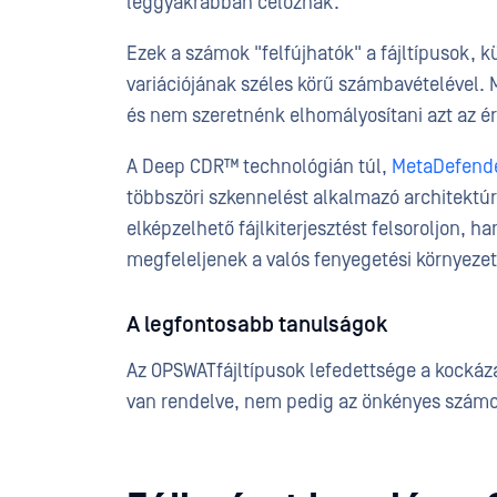
leggyakrabban céloznak.
Ezek a számok "felfújhatók" a fájltípusok, 
variációjának széles körű számbavételével. 
és nem szeretnénk elhomályosítani azt az ér
A Deep CDR™ technológián túl,
MetaDefende
többszöri szkennelést alkalmazó architektú
elképzelhető fájlkiterjesztést felsoroljon, 
megfeleljenek a valós fenyegetési környezetn
A legfontosabb tanulságok
Az OPSWATfájltípusok lefedettsége a kockáz
van rendelve, nem pedig az önkényes számok