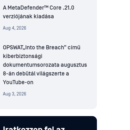
A MetaDefender™ Core .21.0
verziójának kiadása
Aug 4, 2026
OPSWAT„Into the Breach” című
kiberbiztonsági
dokumentumsorozata augusztus
8-án debütál világszerte a
YouTube-on
Aug 3, 2026
Iratkozzon fel az