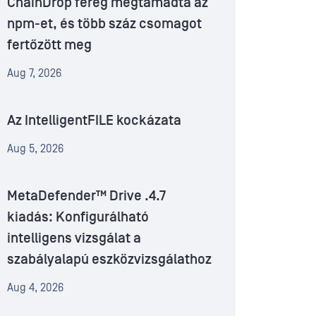
ChainDrop féreg megtámadta az
npm-et, és több száz csomagot
fertőzött meg
Aug 7, 2026
Az IntelligentFILE kockázata
Aug 5, 2026
MetaDefender™ Drive .4.7
kiadás: Konfigurálható
intelligens vizsgálat a
szabályalapú eszközvizsgálathoz
Aug 4, 2026