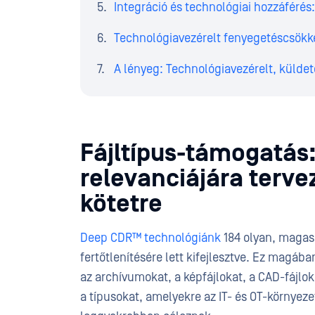
Integráció és technológiai hozzáférés
Technológiavezérelt fenyegetéscsökk
A lényeg: Technológiavezérelt, külde
Fájltípus-támogatás
relevanciájára terve
kötetre
Deep CDR™ technológiánk
184 olyan, magas
fertőtlenítésére lett kifejlesztve. Ez magáb
az archívumokat, a képfájlokat, a CAD-fájlok
a típusokat, amelyekre az IT- és OT-környe