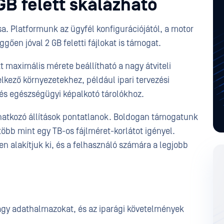
GB felett skálázható
. Platformunk az ügyfél konfigurációjától, a motor
ggően jóval 2 GB feletti fájlokat is támogat.
 maximális mérete beállítható a nagy átviteli
lkező környezetekhez, például ipari tervezési
 és egészségügyi képalkotó tárolókhoz.
natkozó állítások pontatlanok. Boldogan támogatunk
több mint egy TB-os fájlméret-korlátot igényel.
 alakítjuk ki, és a felhasználó számára a legjobb
agy adathalmazokat, és az iparági követelmények