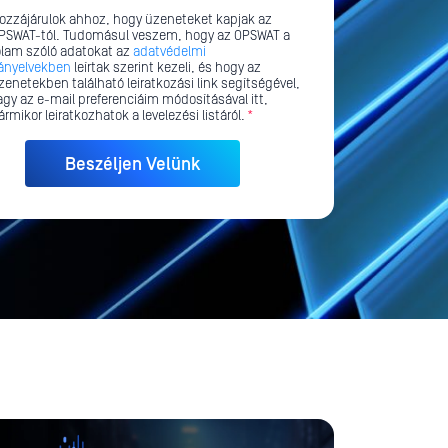
ozzájárulok ahhoz, hogy üzeneteket kapjak az
PSWAT-tól. Tudomásul veszem, hogy az OPSWAT a
ólam szóló adatokat az
adatvédelmi
rányelvekben
leírtak szerint kezeli, és hogy az
zenetekben található leiratkozási link segítségével,
agy az e-mail preferenciáim módosításával itt,
ármikor leiratkozhatok a levelezési listáról.
*