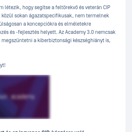
 létezik, hogy segítse a feltörekvő és veterán CIP
k közül sokan ágazatspecifikusak, nem termelnek
lságosan a koncepciókra és elméletekre
zés és -fejlesztés helyett. Az Academy 3.0 nemcsak
 megszüntetni a kiberbiztonsági készséghiányt is,
yt!