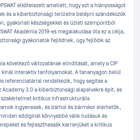
PSWAT elkötelezett amellett, hogy ezt a hiányosságot
ek és a kiberbiztonsági területre belépni szándékozók
n, gyakorlati készségekkel és üzleti szempontból
OPSWAT Akadémia 2019-es megalakulása óta ez a célja,
ztonsági gyakorlatok fejlődnek, úgy fejlődik az
 következő változatának elindítását, amely a CIP
kínál interaktív tanfolyamokat. A tananyagon belül
s referenciatárral rendelkezik, hogy segítse a
 Academy 3.0 a kiberbiztonsági alapelvekre épít, és
szakértelmet kritikus infrastrukturális
amok ingyenesek, és bárhol és bármikor elérhetők,
 minden eddiginél könnyebbé válik tudásuk és
repeket és fejleszthessék karrierjüket a kritikus