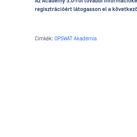
Az Academy 3.0-ról további információké
regisztrációért látogasson el a következ
Címkék:
OPSWAT Akadémia