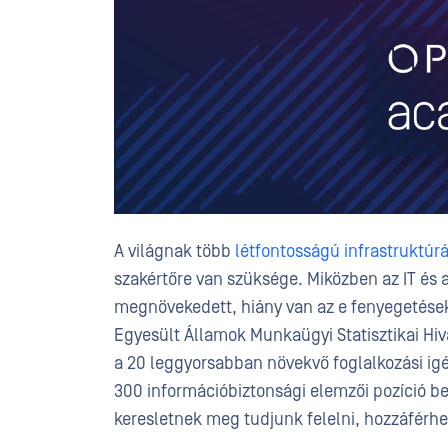
A világnak több
létfontosságú infrastruktúr
szakértőre van szüksége. Miközben az IT és 
megnövekedett, hiány van az e fenyegetése
Egyesült Államok Munkaügyi Statisztikai Hiv
a 20 leggyorsabban növekvő foglalkozási igé
300 információbiztonsági elemzői pozíció be
keresletnek meg tudjunk felelni, hozzáférh