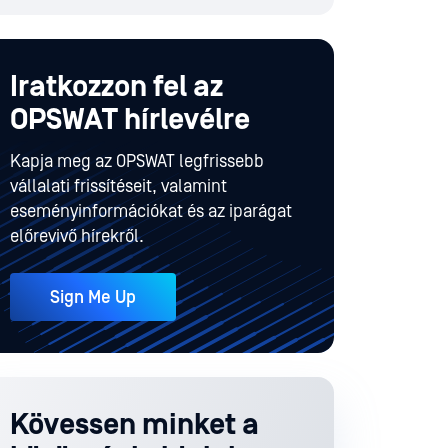
Iratkozzon fel az
OPSWAT hírlevélre
Kapja meg az OPSWAT legfrissebb
vállalati frissítéseit, valamint
eseményinformációkat és az iparágat
előrevivő hírekről.
Sign Me Up
Kövessen minket a