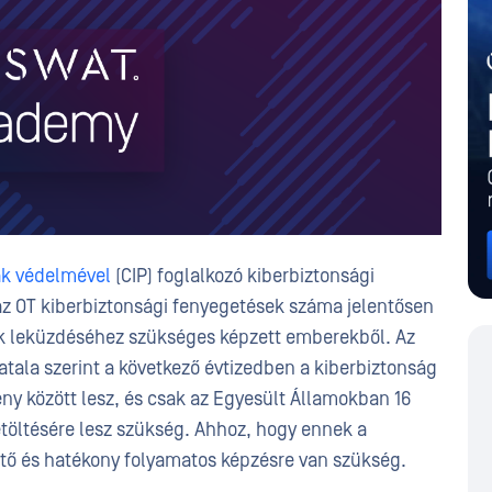
ák védelmével
(CIP) foglalkozó kiberbiztonsági
az OT kiberbiztonsági fenyegetések száma jelentősen
k leküzdéséhez szükséges képzett emberekből. Az
atala szerint a következő évtizedben a kiberbiztonság
ny között lesz, és csak az Egyesült Államokban 16
töltésére lesz szükség. Ahhoz, hogy ennek a
ető és hatékony folyamatos képzésre van szükség.