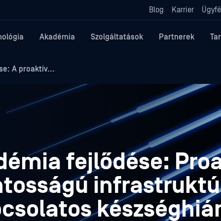
Blog
Karrier
Ügyfé
nológia
Akadémia
Szolgáltatások
Partnerek
Ta
: A proaktív...
émia fejlődése: Proa
ntosságú infrastrukt
csolatos készséghiá