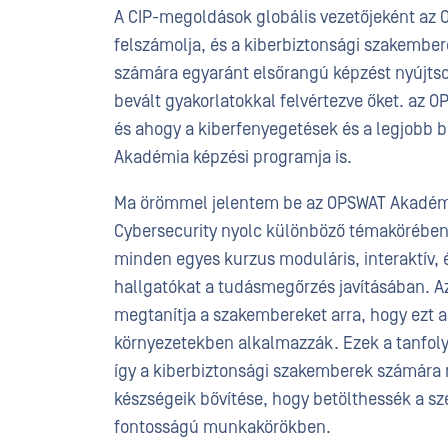
A CIP-megoldások globális vezetőjeként az O
felszámolja, és a kiberbiztonsági szakember
számára egyaránt elsőrangú képzést nyújtso
bevált gyakorlatokkal felvértezve őket. az 
és ahogy a kiberfenyegetések és a legjobb bi
Akadémia képzési programja is.
Ma örömmel jelentem be az OPSWAT Akadémia
Cybersecurity nyolc különböző témakörében 
minden egyes kurzus moduláris, interaktív, é
hallgatókat a tudásmegőrzés javításában. Az
megtanítja a szakembereket arra, hogy ezt a 
környezetekben alkalmazzák. Ezek a tanfoly
így a kiberbiztonsági szakemberek számára
készségeik bővítése, hogy betölthessék a sze
fontosságú munkakörökben.