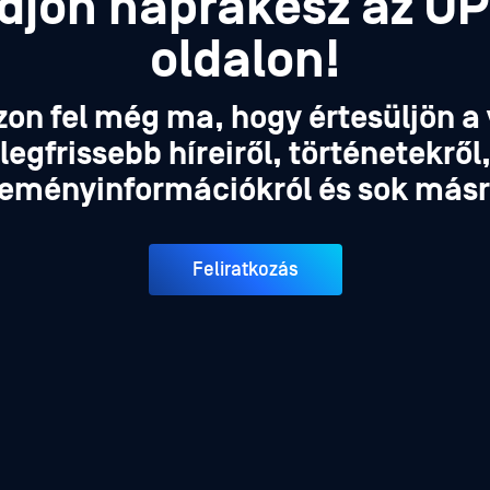
djon naprakész az O
oldalon!
zon fel még ma, hogy értesüljön a 
legfrissebb híreiről, történetekről
eményinformációkról és sok másr
Feliratkozás