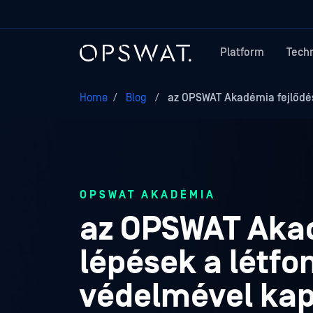
Platform
Tech
Home
/
Blog
/
az OPSWAT Akadémia fejlődése
OPSWAT AKADÉMIA
az OPSWAT Akad
lépések a létfo
védelmével kap