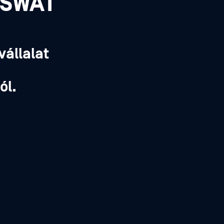
PSWAT
vállalat
,
ól.