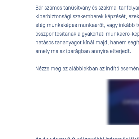
Bár számos tanúsítvány és szakmai tanfolyam
kiberbiztonsági szakemberek képzését, eze
elég munkaképes munkaerőt, vagy inkább tú
összpontosítanak a gyakorlati munkaerő-kép
hatásos tananyagot kínál majd, hanem segít
amely ma az iparágban annyira elterjedt.
Nézze meg az alábbiakban az indító esemén