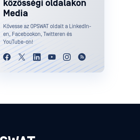
közösségi oldalakon
Media
Kövesse az OPSWAT oldalt a LinkedIn-
en, Facebookon, Twitteren és
YouTube-on!