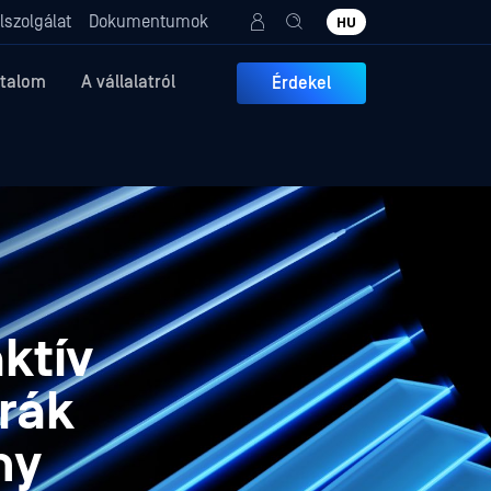
lszolgálat
Dokumentumok
HU
rtalom
A vállalatról
Érdekel
ktív
úrák
ny