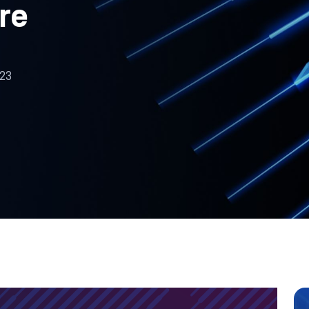
re
023