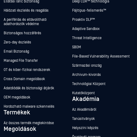
Ellátási lánc biztonság
Deep CDR™ technológia
Hálózati észlelés és reagálás
Fájltípus-felismerés™
A perifériás és eltávolítható
Proaktív DLP™
adathordozók védelme
Adaptive Sandbox
Biztonságos hozzáférés
Threat Intelligence
Zero-day észlelés
SBOM
Email Biztonság
File-Based Vulnerability Assessment
Managed File Transfer
Származási ország
OT és kiber-fizikai rendszerek
Archívum-kivonás
Cross Domain megoldások
Technológiai Központ
Adatdiódák és biztonsági átjárók
Kutatóközpont
OEM megoldások
Akadémia
Hordozható malware szkennelés
Az Akadémiáról
Termékek
Tanúsítványok
Az összes termék megtekintése
Megoldások
Helyszíni képzés