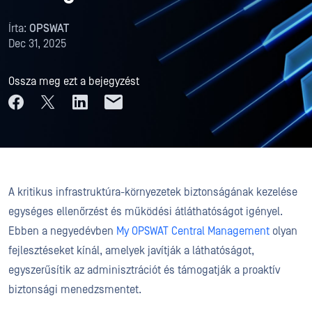
Írta:
OPSWAT
Dec 31, 2025
Ossza meg ezt a bejegyzést
A kritikus infrastruktúra-környezetek biztonságának kezelése
egységes ellenőrzést és működési átláthatóságot igényel.
Ebben a negyedévben
My OPSWAT Central Management
olyan
fejlesztéseket kínál, amelyek javítják a láthatóságot,
egyszerűsítik az adminisztrációt és támogatják a proaktív
biztonsági menedzsmentet.