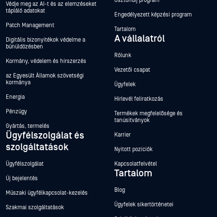
Ösztöndíj program
Védje meg az AI-t és az elemzéseket
tápláló adatokat
Engedélyezett képzési program
Patch Management
Tartalom
A vállalatról
Digitális bizonyítékok védelme a
bűnüldözésben
Rólunk
Kormány, védelem és hírszerzés
Vezetői csapat
az Egyesült Államok szövetségi
kormánya
Ügyfelek
Energia
Hírlevél feliratkozás
Pénzügy
Termékek megfelelősége és
tanúsítványok
Gyártás, termelés
Ügyfélszolgálat és
Karrier
szolgáltatások
Nyitott pozíciók
Ügyfélszolgálat
Kapcsolatfelvétel
Tartalom
Új bejelentés
Blog
Műszaki ügyfélkapcsolat-kezelés
Ügyfelek sikertörténetei
Szakmai szolgáltatások