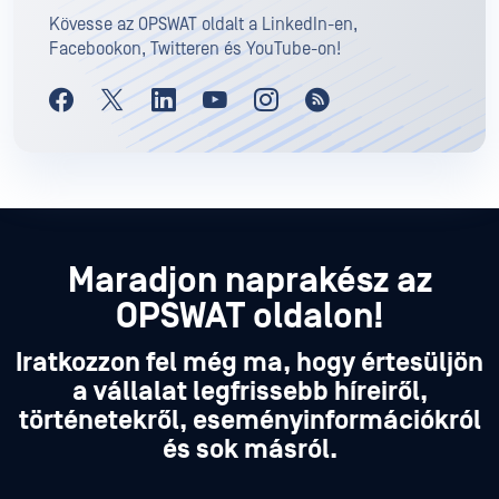
Kövesse az OPSWAT oldalt a LinkedIn-en,
Facebookon, Twitteren és YouTube-on!
Maradjon naprakész az
OPSWAT oldalon!
Iratkozzon fel még ma, hogy értesüljön
a vállalat legfrissebb híreiről,
történetekről, eseményinformációkról
és sok másról.