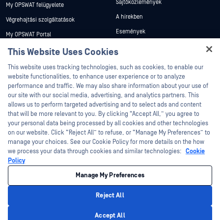
Sajtóközlemények
My OPSWAT felügyelete
A hírekben
Végrehajtási szolgáltatások
Események
My OPSWAT Portal
Webináriumok
Műszaki dokumentáció
This Website Uses Cookies
Adatlapok
Hey there!
Képzések
This website uses tracking technologies, such as cookies, to enable our
I'm Ozzy, your OPSWAT virtual assistant.
Fehér könyvek
website functionalities, to enhance user experience or to analyze
Biztonsági sebezhetőségi program
How can I help you secure what's critical
performance and traffic. We may also share information about your use of
Partnerek
Ingyenes eszközök
today?
our site with our social media, advertising, and analytics partners. This
allows us to perform targeted advertising and to select ads and content
Tanúsítvány
that will be more relevant to you. By clicking “Accept All,” you agree to
Technológiai partnerek
your personal data being processed by all cookies and other technologies
on our website. Click “Reject All” to refuse, or “Manage My Preferences” to
Channel partner program
manage your choices. See our Cookie Policy for more details on the how
we process your data through cookies and similar technologies:
Cookie
©2026 OPSWAT . Minden jog fenntartva. OPSWAT, MetaDefender, Metascan,
Policy
MetaAccess, az OPSWAT , Trust no File. Trust No Device., OPSWAT , Protecting the
World's Critical Infrastructure, Deep CDR™ Technology, InQuest, az InQuest logó,
Manage My Preferences
DFI, RetroHunt, Deep File Inspection és Join the Hunt az OPSWAT védjegyei. A
harmadik felek védjegyei a megfelelő tulajdonosok tulajdonát képezik.
Jogi
Adatvédelmi szabályzat
Cookie beállítások kezelése
Az Ön
Reject All
kaliforniai adatvédelmi döntései
Privacy Policy
Accept All