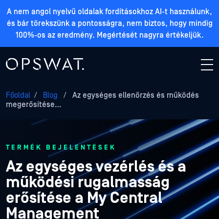
A nem angol nyelvű oldalak fordításokhoz AI-t használunk,
és bár törekszünk a pontosságra, nem biztos, hogy mindig
100%-os az eredmény. Megértését nagyra értékeljük.
Főoldal
/
Blog
/
Az egységes ellenőrzés és működés
megerősítése…
TERMÉK BEJELENTÉSEK
Az egységes vezérlés és a
működési rugalmasság
erősítése a My Central
Management