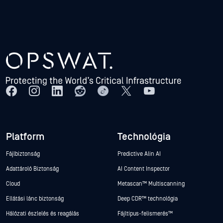
Platform
Technológia
Fájlbiztonság
Predictive Alin AI
Adattároló Biztonság
AI Content Inspector
Cloud
Metascan™ Multiscanning
Ellátási lánc biztonság
Deep CDR™ technológia
Hálózati észlelés és reagálás
Fájltípus-felismerés™