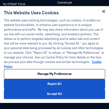
Események
My OPSWAT Portal
Webináriumok
Műszaki dokumentáció
This Website Uses Cookies
Adatlapok
Hey there!
Képzések
This website uses tracking technologies, such as cookies, to enable our
I'm Ozzy, your OPSWAT virtual assistant.
Fehér könyvek
website functionalities, to enhance user experience or to analyze
Biztonsági sebezhetőségi program
How can I help you secure what's critical
performance and traffic. We may also share information about your use of
Partnerek
Ingyenes eszközök
today?
our site with our social media, advertising, and analytics partners. This
allows us to perform targeted advertising and to select ads and content
Tanúsítvány
that will be more relevant to you. By clicking “Accept All,” you agree to
Technológiai partnerek
your personal data being processed by all cookies and other technologies
on our website. Click “Reject All” to refuse, or “Manage My Preferences” to
Channel partner program
manage your choices. See our Cookie Policy for more details on the how
we process your data through cookies and similar technologies:
Cookie
©2026 OPSWAT . Minden jog fenntartva. OPSWAT, MetaDefender, Metascan,
Policy
MetaAccess, az OPSWAT , Trust no File. Trust No Device., OPSWAT , Protecting the
World's Critical Infrastructure, Deep CDR™ Technology, InQuest, az InQuest logó,
Manage My Preferences
DFI, RetroHunt, Deep File Inspection és Join the Hunt az OPSWAT védjegyei. A
harmadik felek védjegyei a megfelelő tulajdonosok tulajdonát képezik.
Jogi
Adatvédelmi szabályzat
Cookie beállítások kezelése
Az Ön
Reject All
kaliforniai adatvédelmi döntései
Privacy Policy
Accept All