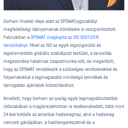
Gorham hivatali ideje alatt az OPSWATjogszabályi
megfelelőségi lábnyomának bővítésére is összpontosított.
Februárban a
OPSWAT megkapta az ISO 9001:2015
tanúsítványt
. Mivel az ISO az egyik legszigorúbb és
legelismertebb globális szabályozó testület, a tanúsítás
megszerzése hatalmas csapatmunka volt, és megerősíti,
hogy az OPSWAT rendelkezik a szükséges rendszerekkel és
folyamatokkal a legmagasabb minőségű termékek és
támogatási ajánlatok biztosításához.
Amellett, hogy Gorham az iparág egyik legmegváltoztatóbb
időszakában a magánszektorban is tevékenykedett, több mint
24 éve kötődik az amerikai hadsereghez, ahol a hadsereg
nemzeti gárdájában, a haditengerészetnél és a