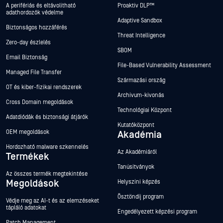
A perifériás és eltávolítható
Proaktív DLP™
adathordozók védelme
Adaptive Sandbox
Biztonságos hozzáférés
Threat Intelligence
Zero-day észlelés
SBOM
Email Biztonság
File-Based Vulnerability Assessment
Managed File Transfer
Származási ország
OT és kiber-fizikai rendszerek
Archívum-kivonás
Cross Domain megoldások
Technológiai Központ
Adatdiódák és biztonsági átjárók
Kutatóközpont
OEM megoldások
Akadémia
Hordozható malware szkennelés
Az Akadémiáról
Termékek
Tanúsítványok
Az összes termék megtekintése
Megoldások
Helyszíni képzés
Ösztöndíj program
Védje meg az AI-t és az elemzéseket
tápláló adatokat
Engedélyezett képzési program
Patch Management