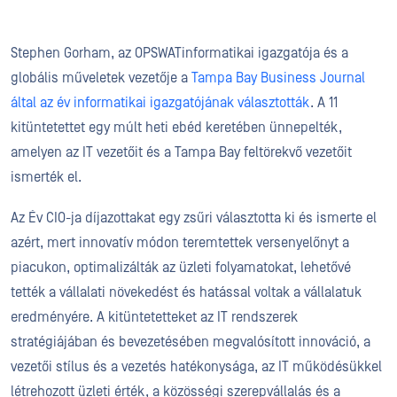
Stephen Gorham, az OPSWATinformatikai igazgatója és a
globális műveletek vezetője a
Tampa Bay Business Journal
által az év informatikai igazgatójának választották
. A 11
kitüntetettet egy múlt heti ebéd keretében ünnepelték,
amelyen az IT vezetőit és a Tampa Bay feltörekvő vezetőit
ismerték el.
Az Év CIO-ja díjazottakat egy zsűri választotta ki és ismerte el
azért, mert innovatív módon teremtettek versenyelőnyt a
piacukon, optimalizálták az üzleti folyamatokat, lehetővé
tették a vállalati növekedést és hatással voltak a vállalatuk
eredményére. A kitüntetetteket az IT rendszerek
stratégiájában és bevezetésében megvalósított innováció, a
vezetői stílus és a vezetés hatékonysága, az IT működésükkel
létrehozott üzleti érték, a közösségi szerepvállalás és a