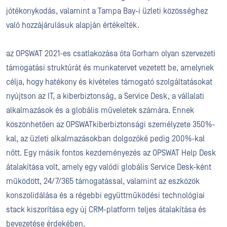
jótékonykodás, valamint a Tampa Bay-i üzleti közösséghez
való hozzájárulásuk alapján értékelték.
az OPSWAT 2021-es csatlakozása óta Gorham olyan szervezeti
támogatási struktúrát és munkatervet vezetett be, amelynek
célja, hogy hatékony és kivételes támogató szolgáltatásokat
nyújtson az IT, a kiberbiztonság, a Service Desk, a vállalati
alkalmazások és a globális műveletek számára. Ennek
köszönhetően az OPSWATkiberbiztonsági személyzete 350%-
kal, az üzleti alkalmazásokban dolgozóké pedig 200%-kal
nőtt. Egy másik fontos kezdeményezés az OPSWAT Help Desk
átalakítása volt, amely egy valódi globális Service Desk-ként
működött, 24/7/365 támogatással, valamint az eszközök
konszolidálása és a régebbi együttműködési technológiai
stack kiszorítása egy új CRM-platform teljes átalakítása és
bevezetése érdekében.