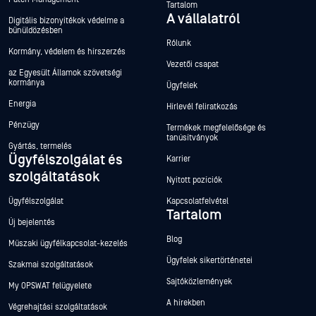
Tartalom
A vállalatról
Digitális bizonyítékok védelme a
bűnüldözésben
Rólunk
Kormány, védelem és hírszerzés
Vezetői csapat
az Egyesült Államok szövetségi
kormánya
Ügyfelek
Energia
Hírlevél feliratkozás
Pénzügy
Termékek megfelelősége és
tanúsítványok
Gyártás, termelés
Ügyfélszolgálat és
Karrier
szolgáltatások
Nyitott pozíciók
Ügyfélszolgálat
Kapcsolatfelvétel
Tartalom
Új bejelentés
Blog
Műszaki ügyfélkapcsolat-kezelés
Ügyfelek sikertörténetei
Szakmai szolgáltatások
Sajtóközlemények
My OPSWAT felügyelete
A hírekben
Végrehajtási szolgáltatások