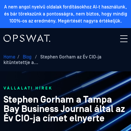
A nem angol nyelvű oldalak fordításokhoz AI-t használunk,
és bár törekszünk a pontosságra, nem biztos, hogy mindig
100%-os az eredmény. Megértését nagyra értékeljük.
Home
/
Blog
/
Stephen Gorham az Év CIO-ja
kitüntetettje a...
VÁLLALATI HÍREK
Stephen Gorham a Tampa
Bay Business Journal által az
Év CIO-ja címet elnyerte