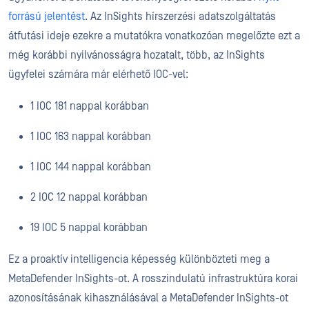
forrású jelentést
. Az InSights hírszerzési adatszolgáltatás
átfutási ideje ezekre a mutatókra vonatkozóan megelőzte ezt a
még korábbi nyilvánosságra hozatalt, több, az InSights
ügyfelei számára már elérhető IOC-vel:
1 IOC 181 nappal korábban
1 IOC 163 nappal korábban
1 IOC 144 nappal korábban
2 IOC 12 nappal korábban
19 IOC 5 nappal korábban
Ez a proaktív intelligencia képesség különbözteti meg a
MetaDefender InSights-ot. A rosszindulatú infrastruktúra korai
azonosításának kihasználásával a MetaDefender InSights-ot