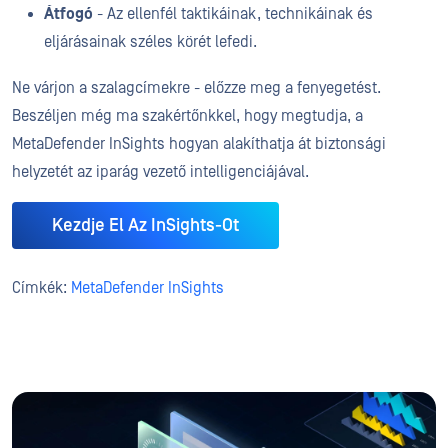
Átfogó
- Az ellenfél taktikáinak, technikáinak és
eljárásainak széles körét lefedi.
Ne várjon a szalagcímekre - előzze meg a fenyegetést.
Beszéljen még ma szakértőnkkel, hogy megtudja, a
MetaDefender InSights hogyan alakíthatja át biztonsági
helyzetét az iparág vezető intelligenciájával.
Kezdje El Az InSights-Ot
Címkék:
MetaDefender InSights