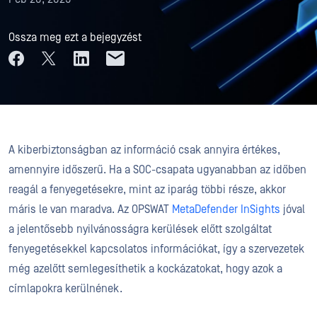
Ossza meg ezt a bejegyzést
A kiberbiztonságban az információ csak annyira értékes,
amennyire időszerű. Ha a SOC-csapata ugyanabban az időben
reagál a fenyegetésekre, mint az iparág többi része, akkor
máris le van maradva. Az OPSWAT
MetaDefender InSights
jóval
a jelentősebb nyilvánosságra kerülések előtt szolgáltat
fenyegetésekkel kapcsolatos információkat, így a szervezetek
még azelőtt semlegesíthetik a kockázatokat, hogy azok a
címlapokra kerülnének.