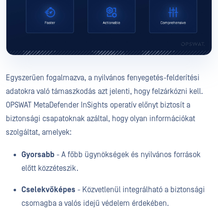
Egyszerűen fogalmazva, a nyilvános fenyegetés-felderítési
adatokra való támaszkodás azt jelenti, hogy felzárkózni kell.
OPSWAT MetaDefender InSights operatív előnyt biztosít a
biztonsági csapatoknak azáltal, hogy olyan információkat
szolgáltat, amelyek:
Gyorsabb
- A főbb ügynökségek és nyilvános források
előtt közzéteszik.
Cselekvőképes
- Közvetlenül integrálható a biztonsági
csomagba a valós idejű védelem érdekében.