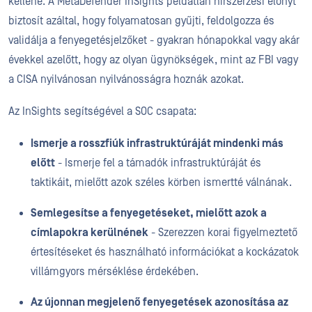
kellene. A MetaDefender InSights példátlan hírszerzési előnyt
biztosít azáltal, hogy folyamatosan gyűjti, feldolgozza és
validálja a fenyegetésjelzőket - gyakran hónapokkal vagy akár
évekkel azelőtt, hogy az olyan ügynökségek, mint az FBI vagy
a CISA nyilvánosan nyilvánosságra hoznák azokat.
Az InSights segítségével a SOC csapata:
Ismerje a rosszfiúk infrastruktúráját mindenki más
előtt
- Ismerje fel a támadók infrastruktúráját és
taktikáit, mielőtt azok széles körben ismertté válnának.
Semlegesítse a fenyegetéseket, mielőtt azok a
címlapokra kerülnének
- Szerezzen korai figyelmeztető
értesítéseket és használható információkat a kockázatok
villámgyors mérséklése érdekében.
Az újonnan megjelenő fenyegetések azonosítása az