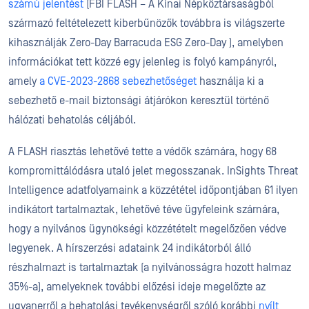
számú jelentést
(FBI FLASH – A Kínai Népköztársaságból
származó feltételezett kiberbűnözők továbbra is világszerte
kihasználják Zero-Day Barracuda ESG Zero-Day ), amelyben
információkat tett közzé egy jelenleg is folyó kampányról,
amely
a CVE-2023-2868 sebezhetőséget
használja ki a
sebezhető e-mail biztonsági átjárókon keresztül történő
hálózati behatolás céljából.
A FLASH riasztás lehetővé tette a védők számára, hogy 68
kompromittálódásra utaló jelet megosszanak. InSights Threat
Intelligence adatfolyamaink a közzététel időpontjában 61 ilyen
indikátort tartalmaztak, lehetővé téve ügyfeleink számára,
hogy a nyilvános ügynökségi közzétételt megelőzően védve
legyenek. A hírszerzési adataink 24 indikátorból álló
részhalmazt is tartalmaztak (a nyilvánosságra hozott halmaz
35%-a), amelyeknek további előzési ideje megelőzte az
ugyanerről a behatolási tevékenységről szóló korábbi
nyílt