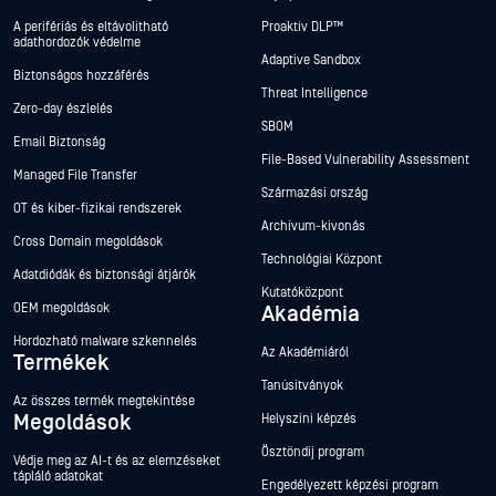
A perifériás és eltávolítható
Proaktív DLP™
adathordozók védelme
Adaptive Sandbox
Biztonságos hozzáférés
Threat Intelligence
Zero-day észlelés
SBOM
Email Biztonság
File-Based Vulnerability Assessment
Managed File Transfer
Származási ország
OT és kiber-fizikai rendszerek
Archívum-kivonás
Cross Domain megoldások
Technológiai Központ
Adatdiódák és biztonsági átjárók
Kutatóközpont
OEM megoldások
Akadémia
Hordozható malware szkennelés
Az Akadémiáról
Termékek
Tanúsítványok
Az összes termék megtekintése
Megoldások
Helyszíni képzés
Ösztöndíj program
Védje meg az AI-t és az elemzéseket
tápláló adatokat
Engedélyezett képzési program