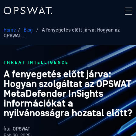
Home
/
Blog
/
A fenyegetés előtt járva: Hogyan az
OPSWAT...
THREAT INTELLIGENCE
A fenyegetés előtt járva:
Hogyan szolgáltat az OPSWAT
MetaDefender InSights
információkat a
nyilvánosságra hozatal előtt?
Írta:
OPSWAT
Feb 20, 2025