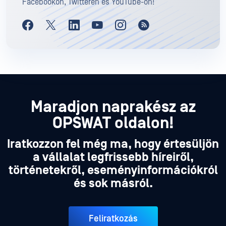
Facebookon, Twitteren és YouTube-on!
Maradjon naprakész az
OPSWAT oldalon!
Iratkozzon fel még ma, hogy értesüljön
a vállalat legfrissebb híreiről,
történetekről, eseményinformációkról
és sok másról.
Feliratkozás