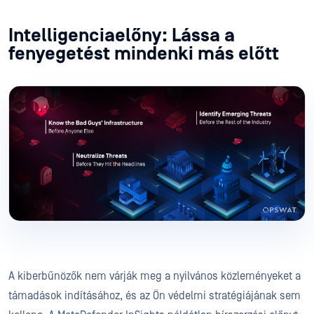
Intelligenciaelőny: Lássa a
fenyegetést mindenki más előtt
A kiberbűnözők nem várják meg a nyilvános közleményeket a
támadások indításához, és az Ön védelmi stratégiájának sem