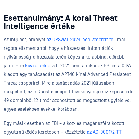
Esettanulmány: A korai Threat
Intelligence értéke
Az InQuest, amelyet
az OPSWAT 2024-ben vásárolt fel
, már
régóta elismert arról, hogy a hírszerzési információk
nyilvánosságra hozatala terén képes a korábbinál előrébb
járni. Erre
kiváló példa
volt 2021-ben, amikor az FBI és a CISA
kiadott egy tanácsadást az APT40 kínai Advanced Persistent
Threat csoportról. Mire a tanácsadás 2021 júliusában
megjelent, az InQuest a csoport tevékenységéhez kapcsolódó
49 domainből 12-t már azonosított és megosztott ügyfeleivel -
egyes esetekben évekkel korábban.
Egy másik esetben az FBI – a köz- és magánszféra közötti
együttműködés keretében – közzétette
az AC-000172-TT