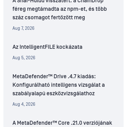
A Shai-Hulud visszatért: a ChainDrop
féreg megtámadta az npm-et, és több
száz csomagot fertőzött meg
Aug 7, 2026
Az IntelligentFILE kockázata
Aug 5, 2026
MetaDefender™ Drive .4.7 kiadás:
Konfigurálható intelligens vizsgálat a
szabályalapú eszközvizsgálathoz
Aug 4, 2026
A MetaDefender™ Core .21.0 verziójának