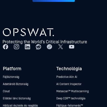
Platform
Technológia
Fájlbiztonság
Predictive Alin AI
Adattároló Biztonság
AI Content Inspector
Cloud
Metascan™ Multiscanning
Ellátási lánc biztonság
Deep CDR™ technológia
Hálózati észlelés és reagálás
Fájltípus-felismerés™