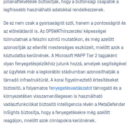
pillanatfelvételek biztosítják, hogy a biztonsági csapatok a
legfrissebb használható adatokkal rendelkezzenek.
De ez nem csak a gyorsaságról szól, hanem a pontosságról és
az előrelátásról is. Az OPSWAThírszerzési képességei
túlmutatnak a felszíni szintű mutatókon, és még azelőtt
azonosítják az ellenfél mesterséges eszközeit, mielőtt azok a
köztudatba kerülnének. A Microsoft MAPP Tier 2 tagjaként
olyan fenyegetésjelzőkhöz jutunk hozzá, amelyek segítségével
az ügyfelek már a legkorábbi stádiumban azonosíthatják a
támadó infrastruktúrát. A korai figyelmeztető értesítéseket
biztosító, a folyamatos
fenyegetésvadászatot
támogató és a
környezetében visszamenőlegesen is használható
vadászfunkciókat biztosító intelligencia révén a MetaDefender
InSights biztosítja, hogy a fenyegetésekre még azelőtt
reagáljon, mielőtt azok címlapokra kerülnének.