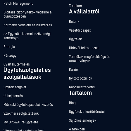
Patch Management
Tartalom
A vállalatról
Digitális bizonyítékok védelme a
bűnüldözésben
Rólunk
Kormány, védelem és hírszerzés
Vezetői csapat
az Egyesült Államok szövetségi
kormánya
Ügyfelek
Energia
Hírlevél feliratkozás
Pénzügy
Termékek megfelelősége és
tanúsítványok
Gyártás, termelés
Ügyfélszolgálat és
Karrier
szolgáltatások
Nyitott pozíciók
Ügyfélszolgálat
Kapcsolatfelvétel
Tartalom
Új bejelentés
Blog
Műszaki ügyfélkapcsolat-kezelés
Ügyfelek sikertörténetei
Szakmai szolgáltatások
Sajtóközlemények
My OPSWAT felügyelete
A hírekben