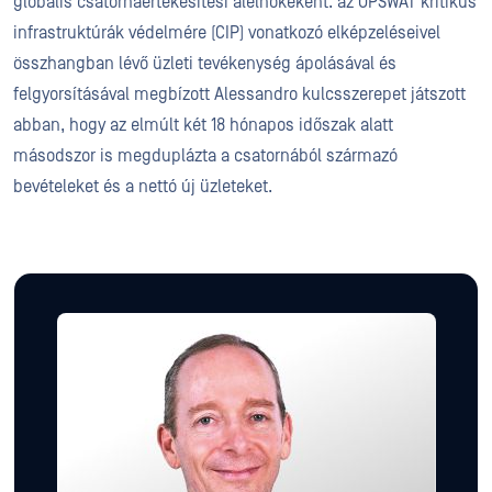
globális csatornaértékesítési alelnökeként. az OPSWAT kritikus
infrastruktúrák védelmére (CIP) vonatkozó elképzeléseivel
összhangban lévő üzleti tevékenység ápolásával és
felgyorsításával megbízott Alessandro kulcsszerepet játszott
abban, hogy az elmúlt két 18 hónapos időszak alatt
másodszor is megduplázta a csatornából származó
bevételeket és a nettó új üzleteket.