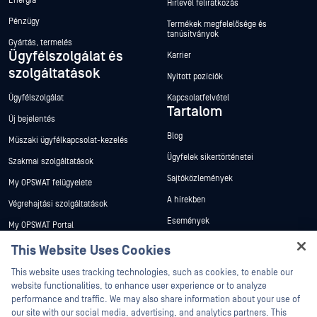
Energia
Hírlevél feliratkozás
Pénzügy
Termékek megfelelősége és
tanúsítványok
Gyártás, termelés
Ügyfélszolgálat és
Karrier
szolgáltatások
Nyitott pozíciók
Ügyfélszolgálat
Kapcsolatfelvétel
Tartalom
Új bejelentés
Blog
Műszaki ügyfélkapcsolat-kezelés
Ügyfelek sikertörténetei
Szakmai szolgáltatások
Sajtóközlemények
My OPSWAT felügyelete
A hírekben
Végrehajtási szolgáltatások
Események
My OPSWAT Portal
Webináriumok
Műszaki dokumentáció
This Website Uses Cookies
Adatlapok
Hey there!
Képzések
This website uses tracking technologies, such as cookies, to enable our
I'm Ozzy, your OPSWAT virtual assistant.
Fehér könyvek
website functionalities, to enhance user experience or to analyze
Biztonsági sebezhetőségi program
How can I help you secure what's critical
performance and traffic. We may also share information about your use of
Partnerek
Ingyenes eszközök
today?
our site with our social media, advertising, and analytics partners. This