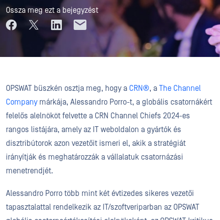
Ossza meg ezt a bejegyzést
OPSWAT büszkén osztja meg, hogy a
CRN®
, a
The Channel
Company
márkája, Alessandro Porro-t, a globális csatornákért
felelős alelnököt felvette a CRN Channel Chiefs 2024-es
rangos listájára, amely az IT weboldalon a gyártók és
disztribútorok azon vezetőit ismeri el, akik a stratégiát
irányítják és meghatározzák a vállalatuk csatornázási
menetrendjét.
Alessandro Porro több mint két évtizedes sikeres vezetői
tapasztalattal rendelkezik az IT/szoftveriparban az OPSWAT