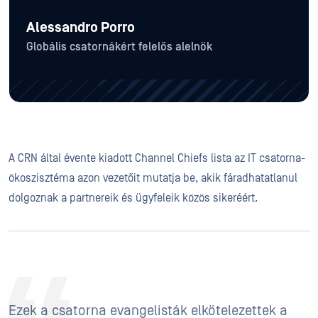
Alessandro Porro
Globális csatornákért felelős alelnök
A CRN által évente kiadott Channel Chiefs lista az IT csatorna-
ökoszisztéma azon vezetőit mutatja be, akik fáradhatatlanul
dolgoznak a partnereik és ügyfeleik közös sikeréért.
Ezek a csatorna evangelisták elkötelezettek a