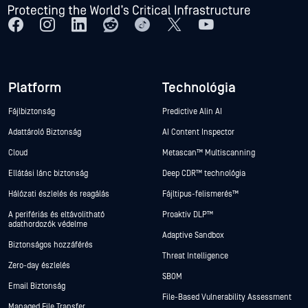
Platform
Technológia
Fájlbiztonság
Predictive Alin AI
Adattároló Biztonság
AI Content Inspector
Cloud
Metascan™ Multiscanning
Ellátási lánc biztonság
Deep CDR™ technológia
Hálózati észlelés és reagálás
Fájltípus-felismerés™
A perifériás és eltávolítható
Proaktív DLP™
adathordozók védelme
Adaptive Sandbox
Biztonságos hozzáférés
Threat Intelligence
Zero-day észlelés
SBOM
Email Biztonság
File-Based Vulnerability Assessment
Managed File Transfer