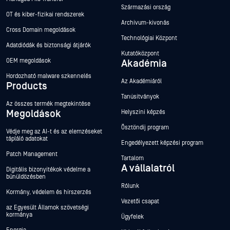
Származási ország
OT és kiber-fizikai rendszerek
Archívum-kivonás
Cross Domain megoldások
Technológiai Központ
Adatdiódák és biztonsági átjárók
Kutatóközpont
OEM megoldások
Akadémia
Hordozható malware szkennelés
Az Akadémiáról
Products
Tanúsítványok
Az összes termék megtekintése
Megoldások
Helyszíni képzés
Ösztöndíj program
Védje meg az AI-t és az elemzéseket
tápláló adatokat
Engedélyezett képzési program
Patch Management
Tartalom
A vállalatról
Digitális bizonyítékok védelme a
bűnüldözésben
Rólunk
Kormány, védelem és hírszerzés
Vezetői csapat
az Egyesült Államok szövetségi
kormánya
Ügyfelek