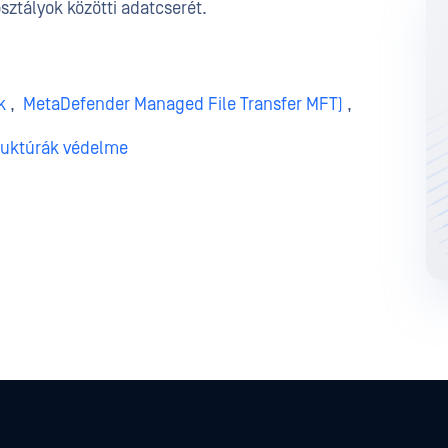
sztályok közötti adatcserét.
k
,
MetaDefender Managed File Transfer MFT)
,
truktúrák védelme