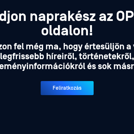
djon naprakész az O
oldalon!
zon fel még ma, hogy értesüljön a 
legfrissebb híreiről, történetekről
eményinformációkról és sok másr
Feliratkozás