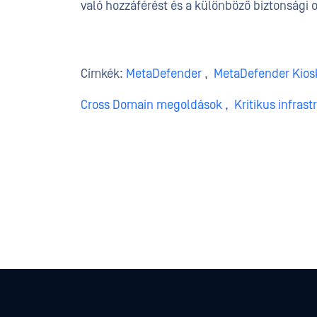
való hozzáférést és a különböző biztonsági o
Címkék:
MetaDefender
,
MetaDefender Kios
Cross Domain megoldások
,
Kritikus infras