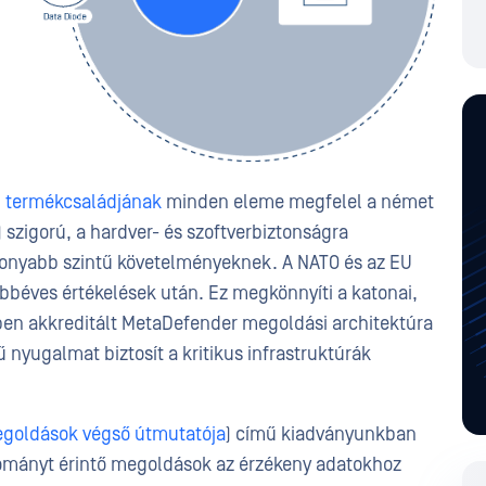
) termékcsaládjának
minden eleme megfelel a német
) szigorú, a hardver- és szoftverbiztonságra
sonyabb szintű követelményeknek. A NATO és az EU
bbéves értékelések után. Ez megkönnyíti a katonai,
kben akkreditált MetaDefender megoldási architektúra
ű nyugalmat biztosít a kritikus infrastruktúrák
goldások végső útmutatója
) című kiadványunkban
tományt érintő megoldások az érzékeny adatokhoz