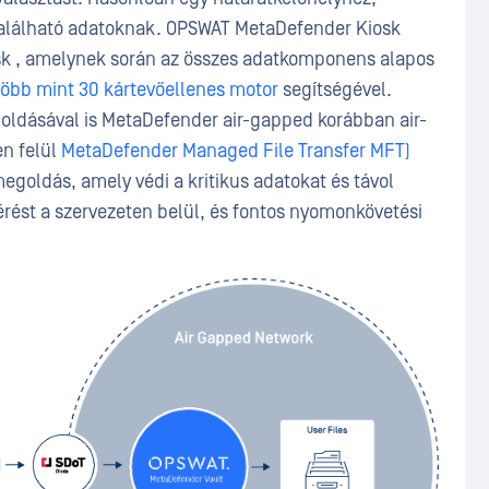
található adatoknak. OPSWAT MetaDefender Kiosk
osk , amelynek során az összes adatkomponens alapos
több mint 30 kártevőellenes motor
segítségével.
ldásával is MetaDefender air-gapped korábban air-
en felül
MetaDefender Managed File Transfer MFT)
megoldás, amely védi a kritikus adatokat és távol
érést a szervezeten belül, és fontos nyomonkövetési