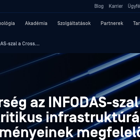
Blog
Karrier
Ügyfé
nológia
Akadémia
Szolgáltatások
Partnerek
Ta
S-szal a Cross...
ség az INFODAS-szal
ritikus infrastruktúr
ményeinek megfelelő