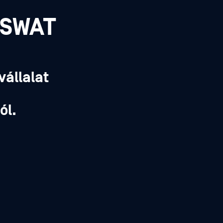
PSWAT
vállalat
,
ól.