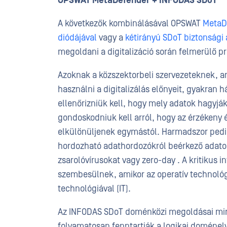
OPSWAT MetaDefender + INFODAS SDoT
A következők kombinálásával OPSWAT
MetaD
diódájával
vagy a
kétirányú SDoT biztonsági 
megoldani a digitalizáció során felmerülő p
Azoknak a közszektorbeli szervezeteknek, am
használni a digitalizálás előnyeit, gyakran 
ellenőrizniük kell, hogy mely adatok hagyják
gondoskodniuk kell arról, hogy az érzékeny
elkülönüljenek egymástól. Harmadszor pedig
hordozható adathordozókról beérkező adato
zsarolóvírusokat vagy zero-day . A kritikus
szembesülnek, amikor az operatív technológi
technológiával (IT).
Az INFODAS SDoT doménközi megoldásai min
folyamatosan fenntartják a logikai doménel