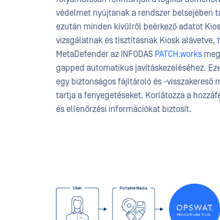
védelmet nyújtanak a rendszer belsejében 
ezután minden kívülről beérkező adatot Ki
vizsgálatnak és tisztításnak Kiosk alávetve,
MetaDefender az INFODAS
PATCH.works
mego
gapped automatikus javításkezeléséhez. Ez
egy biztonságos fájltároló és -visszakereső 
tartja a fenyegetéseket. Korlátozza a hozzáf
és ellenőrzési információkat biztosít.