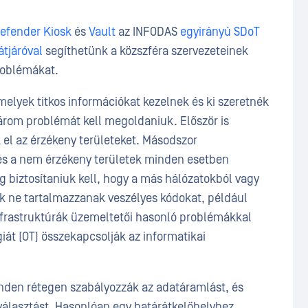
efender Kiosk
és
Vault
az INFODAS
egyirányú SDoT
átjáróval
segíthetünk a közszféra szervezeteinek
roblémákat.
elyek titkos információkat kezelnek és ki szeretnék
három problémát kell megoldaniuk. Először is
 el az érzékeny területeket. Másodszor
 és a nem érzékeny területek minden esetben
 biztosítaniuk kell, hogy a más hálózatokból vagy
k ne tartalmazzanak veszélyes kódokat, például
 infrastruktúrák üzemeltetői hasonló problémákkal
át (OT) összekapcsolják az informatikai
den rétegen szabályozzák az adatáramlást, és
választást. Hasonlóan egy határátkelőhelyhez,