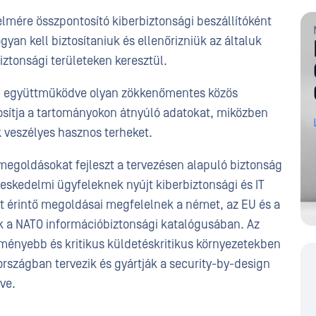
delmére összpontosító kiberbiztonsági beszállítóként
yan kell biztosítaniuk és ellenőrizniük az általuk
iztonsági területeken keresztül.
al együttműködve olyan zökkenőmentes közös
osítja a tartományokon átnyúló adatokat, miközben
k veszélyes hasznos terheket.
 megoldásokat fejleszt a tervezésen alapuló biztonság
reskedelmi ügyfeleknek nyújt kiberbiztonsági és IT
t érintő megoldásai megfelelnek a német, az EU és a
 a NATO információbiztonsági katalógusában. Az
ményebb és kritikus küldetéskritikus környezetekben
rszágban tervezik és gyártják a security-by-design
tve.