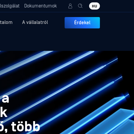
lszolgálat
Dokumentumok
HU
rtalom
A vállalatról
Érdekel
 a
ák
, több