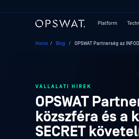
Platform
Tech
Home
/
Blog
/
OPSWAT Partnerség az INFODA
VÁLLALATI HÍREK
OPSWAT Partner
közszféra és a k
SECRET követel