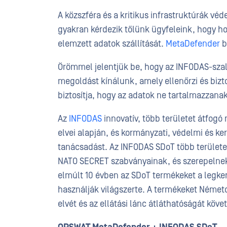
A közszféra és a kritikus infrastruktúrák vé
gyakran kérdezik tőlünk ügyfeleink, hogy hog
elemzett adatok szállítását.
MetaDefender
b
Örömmel jelentjük be, hogy az INFODAS-sz
megoldást kínálunk, amely ellenőrzi és bizt
biztosítja, hogy az adatok ne tartalmazzana
Az
INFODAS
innovatív, több területet átfogó
elvei alapján, és kormányzati, védelmi és ke
tanácsadást. Az INFODAS SDoT több területe
NATO SECRET szabványainak, és szerepelnek
elmúlt 10 évben az SDoT termékeket a legke
használják világszerte. A termékeket Németo
elvét és az ellátási lánc átláthatóságát köve