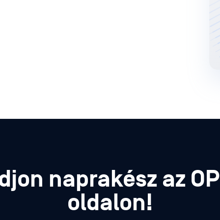
djon naprakész az O
oldalon!