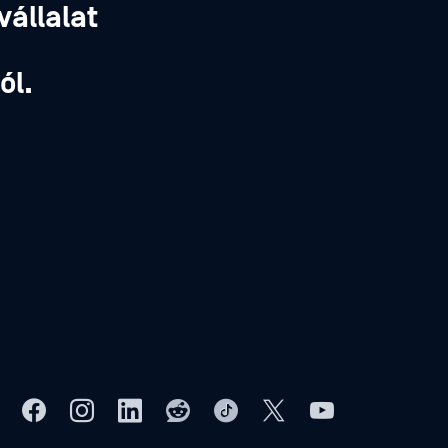
vállalat
,
ól.