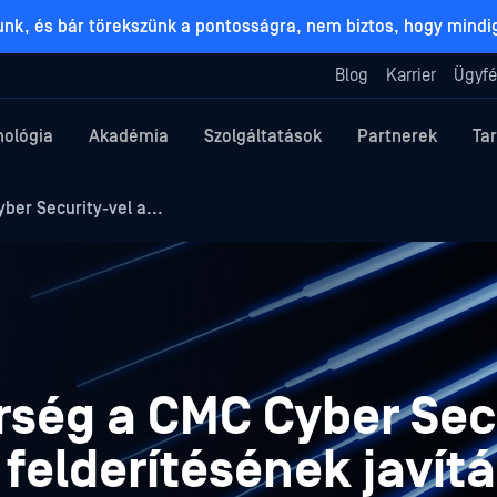
lunk, és bár törekszünk a pontosságra, nem biztos, hogy mind
Blog
Karrier
Ügyfé
nológia
Akadémia
Szolgáltatások
Partnerek
Ta
er Security-vel a...
ség a CMC Cyber Sec
felderítésének javít