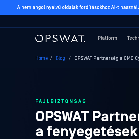
A nem angol nyelvű oldalak fordításokhoz AI-t haszná
Platform
Tech
Home
/
Blog
/
OPSWAT Partnerség a CMC Cyb
FÁJLBIZTONSÁG
OPSWAT Partner
a fenyegetések 