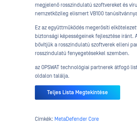
megjelenő rosszindulatú szoftvereket és víru
nemzetközileg elismert VB100 tanúsítvánnya
Ez az együttműködés megerősíti elköteleze
biztonsági képességeinek fejlesztése iránt.
bővítjük a rosszindulatú szoftverek elleni 
rosszindulatú fenyegetésekkel szemben.
az OPSWAT technológiai partnerek átfogó lis
oldalon találja.
Teljes Lista Megtekintése
Címkék:
MetaDefender Core