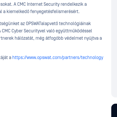
sokat. A CMC Internet Security rendelkezik a
l a kiemelkedő fenyegetésfelismerésért.
ttségünket az OPSWATalapvető technológiáinak
 A CMC Cyber Securityvel való együttműködéssel
partnerek hálózatát, még átfogóbb védelmet nyújtva a
táját a
https://www.opswat.com/partners/technology