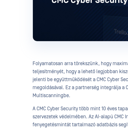
Folyamatosan arra törekszünk, hogy maxima
teljesítményét, hogy a lehető legjobban ki
jelenti be együttműködését a CMC Cyber Secu
megoldásával. Ez a partnerség integrálja a
Multiscanningbe.
A CMC Cyber Security több mint 10 éves tap
szervezetek védelmében. Az AI-alapú CMC Int
fenyegetésmintát tartalmazó adatbázis segí