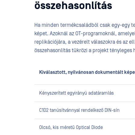
összehasonlítás
Ha minden termékcsaládból csak egy-egy te
képet. Azoknál az OT-programoknál, amelyek 
replikációjára, a vezérelt válaszokra és az e
összehasonlítás tükrözi a projekt tényleges 
Kiválasztott, nyilvánosan dokumentált kép
Kényszerített egyirányú adatáramlás
C1D2 tanúsítvánnyal rendelkező DIN-sín
Olcsó, kis méretű Optical Diode