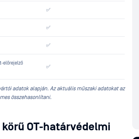
✅
✅
✅
-előrejelző
✅
ártói adatok alapján. Az aktuális műszaki adatokat az
emes összehasonlítani.
es körű OT-határvédelmi