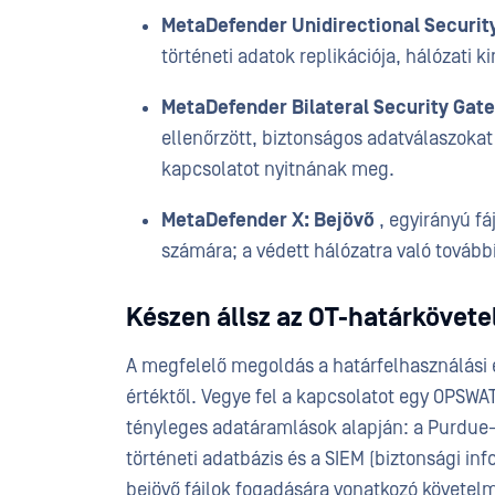
MetaDefender Unidirectional Securit
történeti adatok replikációja, hálózati k
MetaDefender Bilateral Security Ga
ellenőrzött, biztonságos adatválaszokat
kapcsolatot nyitnának meg.
MetaDefender X: Bejövő
, egyirányú fáj
számára; a védett hálózatra való tovább
Készen állsz az OT-határkövet
A megfelelő megoldás a határfelhasználási e
értéktől. Vegye fel a kapcsolatot egy OPSWAT
tényleges adatáramlások alapján: a Purdue-mo
történeti adatbázis és a SIEM (biztonsági i
bejövő fájlok fogadására vonatkozó követel