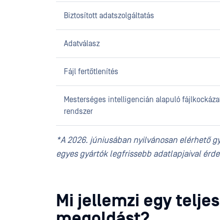
Biztosított adatszolgáltatás
Adatválasz
Fájl fertőtlenítés
Mesterséges intelligencián alapuló fájlkockázat
rendszer
*A 2026. júniusában nyilvánosan elérhető gy
egyes gyártók legfrissebb adatlapjaival érd
Mi jellemzi egy telj
megoldást?