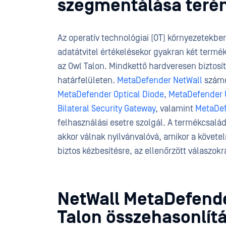
szegmentálása teré
Az operatív technológiai (OT) környezetekbe
adatátvitel értékelésekor gyakran két termé
az Owl Talon. Mindkettő hardveresen biztosíto
határfelületen.
MetaDefender NetWall
számos
MetaDefender Optical Diode
,
MetaDefender U
Bilateral Security Gateway
, valamint
MetaDef
felhasználási esetre szolgál. A termékcsal
akkor válnak nyilvánvalóvá, amikor a követe
biztos kézbesítésre, az ellenőrzött válaszokra
NetWall MetaDefende
Talon összehasonlít