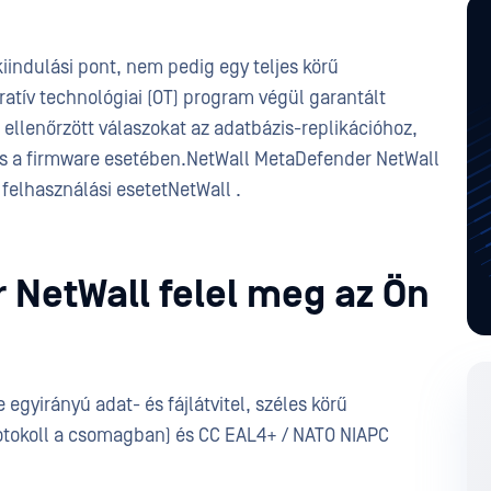
iindulási pont, nem pedig egy teljes körű
ratív technológiai (OT) program végül garantált
, ellenőrzött válaszokat az adatbázis-replikációhoz,
k és a firmware esetében.NetWall MetaDefender NetWall
felhasználási esetetNetWall .
 NetWall felel meg az Ön
egyirányú adat- és fájlátvitel, széles körű
otokoll a csomagban) és CC EAL4+ / NATO NIAPC