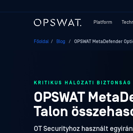
Platform
Tech
Főoldal
/
Blog
/
OPSWAT MetaDefender Optic
KRITIKUS HÁLÓZATI BIZTONSÁG
OPSWAT MetaDef
Talon összehas
OT Securityhoz használt egyirá