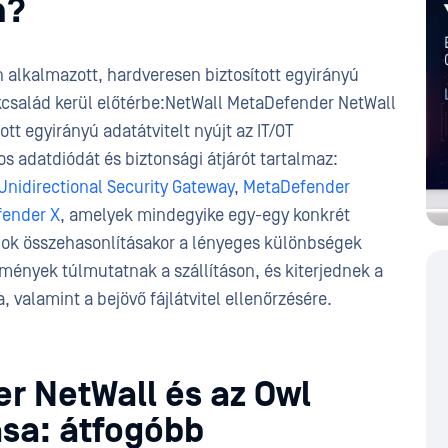
n?
n alkalmazott, hardveresen biztosított egyirányú
kcsalád kerül előtérbe:NetWall MetaDefender NetWall
tt egyirányú adatátvitelt nyújt az IT/OT
 adatdiódát és biztonsági átjárót tartalmaz:
nidirectional Security Gateway
,
MetaDefender
ender X
, amelyek mindegyike egy-egy konkrét
ádok összehasonlításakor a lényeges különbségek
lmények túlmutatnak a szállításon, és kiterjednek a
, valamint a bejövő fájlátvitel ellenőrzésére.
r NetWall és az Owl
ása: átfogóbb