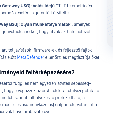
y Gateway USG): Valós idejű
OT–IT telemetria és
imaradás esetén is garantált átvitellel.
teway BSG): Olyan munkafolyamatok
, amelyek
 igényelnek anélkül, hogy útválasztható hálózati
látvitel javítások, firmware-ek és fejlesztői fájlok
ítás előtt
MetaDefender
ellenőrzi és megtisztítja őket.
elményeid feltérképezésére?
settől függ, és nem egyetlen átviteli sebesség-
 , hogy elvégezzék az architektúra felülvizsgálatát a
dell szerinti elhelyezés, a protokolllista, a
nformáció- és eseménykezelés) célpontok, valamint a
mények figyelembevételével.