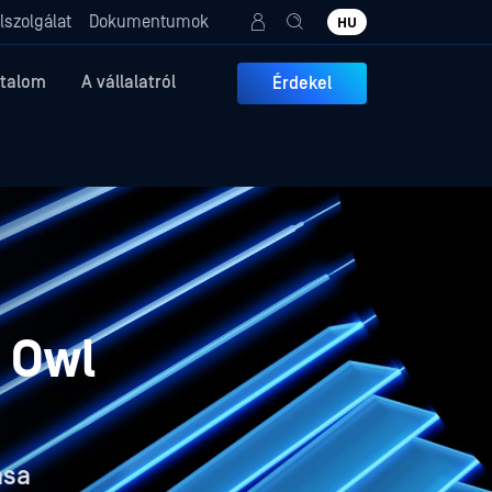
lszolgálat
Dokumentumok
HU
rtalom
A vállalatról
Érdekel
 Owl
ása