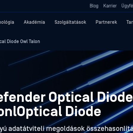
Blog
Karrier
Ügyfé
nológia
Akadémia
Szolgáltatások
Partnerek
Ta
al Diode Owl Talon
ender Optical Diode
onlOptical Diode
nyú adatátviteli megoldások összehasonlít