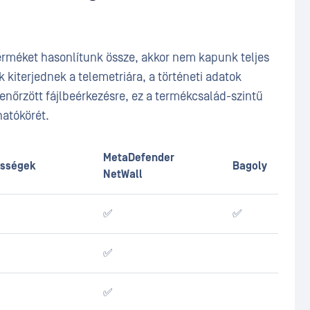
rméket hasonlítunk össze, akkor nem kapunk teljes
kiterjednek a telemetriára, a történeti adatok
llenőrzött fájlbeérkezésre, ez a termékcsalád-szintű
hatókörét.
MetaDefender
ességek
Bagoly
NetWall
✅
✅
✅
✅