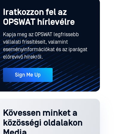
Iratkozzon fel az
OPSWAT hírlevélre
Kapja meg az OPSWAT legfrissebb
vállalati frissítéseit, valamint
eseményinformációkat és az iparágat
előrevivő hírekről.
Sign Me Up
Kövessen minket a
közösségi oldalakon
Media