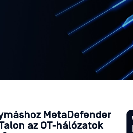
gymáshoz MetaDefender
 Talon az OT-hálózatok