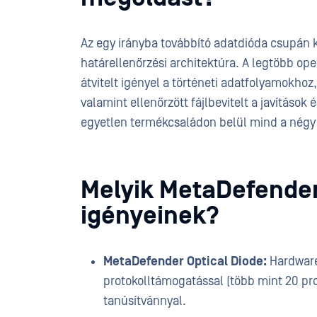
Az egy irányba továbbító adatdióda csupán k
határellenőrzési architektúra. A legtöbb ope
átvitelt igényel a történeti adatfolyamokhoz
valamint ellenőrzött fájlbevitelt a javításo
egyetlen termékcsaládon belül mind a négy 
Melyik MetaDefender
igényeinek?
MetaDefender Optical Diode:
Hardware 
protokolltámogatással (több mint 20 pr
tanúsítvánnyal.