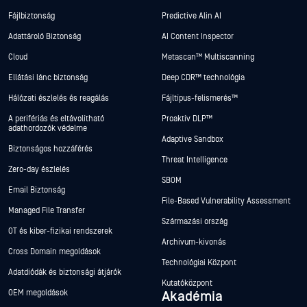
Fájlbiztonság
Predictive Alin AI
Adattároló Biztonság
AI Content Inspector
Cloud
Metascan™ Multiscanning
Ellátási lánc biztonság
Deep CDR™ technológia
Hálózati észlelés és reagálás
Fájltípus-felismerés™
A perifériás és eltávolítható
Proaktív DLP™
adathordozók védelme
Adaptive Sandbox
Biztonságos hozzáférés
Threat Intelligence
Zero-day észlelés
SBOM
Email Biztonság
File-Based Vulnerability Assessment
Managed File Transfer
Származási ország
OT és kiber-fizikai rendszerek
Archívum-kivonás
Cross Domain megoldások
Technológiai Központ
Adatdiódák és biztonsági átjárók
Kutatóközpont
OEM megoldások
Akadémia