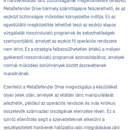
A hardverellátási lánc biztonságának megerősítésére tervezett
MetaDefender Drive bármely számítógépre felszerelhető, és az
eszközt biztonságos működési környezetbe indítja. Ez az
egyedülálló megközelítés lehetővé teszi az eszköz alapos
vizsgálatát rosszindulatú programok és sebezhetőségek
szempontjából, amelyet az eszköz fő operációs rendszere
nem érint. Ez a stratégia felbecsülhetetlen értékű a mélyen
gyökerező rosszindulatú programok azonosításához, amelyek
normál működési körülmények között észrevétlenek
maradnának.
Ezenfelül a MetaDefender Drive megvizsgálja a készüléket
olyan jelek után, amelyek az ellátási lánc manipulálását
jelezhetik, például az operációs rendszer és más kritikus
összetevők származási országának elemzése révén. Ez a
szintű ellenőrzés segít a szervezeteknek elkerülni a
veszélyeztetett hardverek hálózatba való integrálásával járó