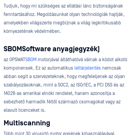
Tudjuk, hogy mi szükséges az ellátási lánc biztonságának
fenntartásához. Megoldásunkat olyan technológiák hajtják,
amelyekben világszerte megbíznak a világ legkritikusabb
környezetének védelmében.
SBOMSoftware anyagjegyzék)
az OPSWAT
SBOM
motorjával átláthatóvá válnak a kódot alkotó
komponensek. Ez az automatikus
leltárjelentés
nemcsak
abban segít a szervezeteknek, hogy megfeleljenek az olyan
szabályozásoknak, mint a SOC2, az ISO/IEC, a PCI DSS és az
14028-as amerikai elnöki rendelet, hanem azonosítja a
sebezhető harmadik féltől származó csomagokat vagy az
elavult licenceket is.
Multiscanning
Több mint 30 vírusirtó motor erejének kihasználásával,