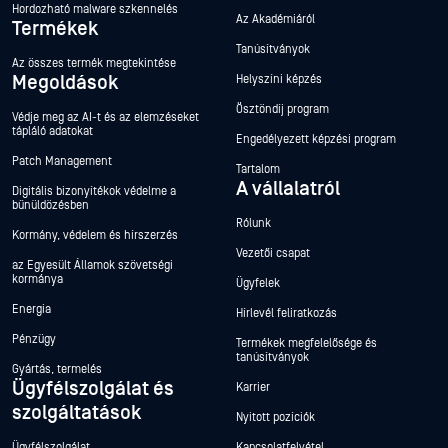
Hordozható malware szkennelés
Az Akadémiáról
Termékek
Tanúsítványok
Az összes termék megtekintése
Megoldások
Helyszíni képzés
Ösztöndíj program
Védje meg az AI-t és az elemzéseket
tápláló adatokat
Engedélyezett képzési program
Patch Management
Tartalom
A vállalatról
Digitális bizonyítékok védelme a
bűnüldözésben
Rólunk
Kormány, védelem és hírszerzés
Vezetői csapat
az Egyesült Államok szövetségi
kormánya
Ügyfelek
Energia
Hírlevél feliratkozás
Pénzügy
Termékek megfelelősége és
tanúsítványok
Gyártás, termelés
Ügyfélszolgálat és
Karrier
szolgáltatások
Nyitott pozíciók
Ügyfélszolgálat
Kapcsolatfelvétel