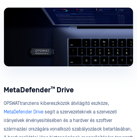
™
MetaDefender
Drive
OPSWATtranziens kibereszközök átvilágító eszköze,
MetaDefender Drive
segít a szervezeteknek a szervezeti
irányelvek érvényesítésében és a hardver és szoftver
származási országára vonatkozó szabályozások betartásában.