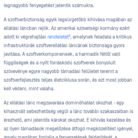
legnagyobb fenyegetést jelentik számukra.
A szoftverbiztonság egyik legsürgetőbb kihívása magában az
ellátási láncban rejlik. Az amerikai szövetségi kormány ezért
adott ki végrehajtási
rendeletet²
, amelynek feladata a kritikus
infrastruktúrák szoftverellátási láncának biztonsága gyors
javítása. A szoftverkomponensek, a harmadik féltől való
függőségek és a nyílt forráskódú szoftverek bonyolult
szövevénye egyre nagyobb támadási felületet teremt a
szoftverfejlesztés teljes életciklusa során, és ezt most jobban
kell védeni, mint valaha.
Az ellátási lánc megzavarása dominóhatást okozhat - egy
kihasznált sebezhetőség végül a lánc további szakaszaiban is
érezhető, ami jelentős károkat okozhat. E kihívás kezelése és
az ilyen támadások megelőzése átfogó megközelítést igényel,
amely magában foglalja a fenyegetések felderítését, a