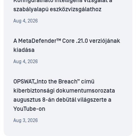
Konfigurálható intelligens vizsgálat a
szabályalapú eszközvizsgálathoz
Aug 4, 2026
A MetaDefender™ Core .21.0 verziójának
kiadása
Aug 4, 2026
OPSWAT„Into the Breach” című
kiberbiztonsági dokumentumsorozata
augusztus 8-án debütál világszerte a
YouTube-on
Aug 3, 2026