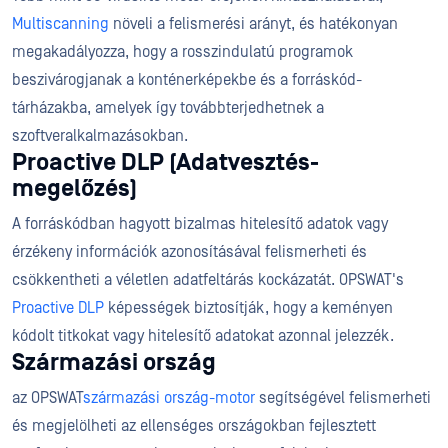
Multiscanning
növeli a felismerési arányt, és hatékonyan
megakadályozza, hogy a rosszindulatú programok
beszivárogjanak a konténerképekbe és a forráskód-
tárházakba, amelyek így továbbterjedhetnek a
szoftveralkalmazásokban.
Proactive DLP (Adatvesztés-
megelőzés)
A forráskódban hagyott bizalmas hitelesítő adatok vagy
érzékeny információk azonosításával felismerheti és
csökkentheti a véletlen adatfeltárás kockázatát. OPSWAT's
Proactive DLP
képességek biztosítják, hogy a keményen
kódolt titkokat vagy hitelesítő adatokat azonnal jelezzék.
Származási ország
az OPSWAT
származási ország-motor
segítségével felismerheti
és megjelölheti az ellenséges országokban fejlesztett