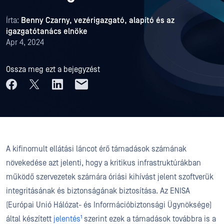
Írta:
Benny Czarny, vezérigazgató, alapító és az
igazgatótanács elnöke
Apr 4, 2024
Ossza meg ezt a bejegyzést
A kifinomult ellátási láncot érő támadások számának
növekedése azt jelenti, hogy a kritikus infrastruktúrákban
működő szervezetek számára óriási kihívást jelent szoftverük
integritásának és biztonságának biztosítása. Az ENISA
(Európai Unió Hálózat- és Információbiztonsági Ügynöksége)
által készített
jelentés¹
szerint ezek a támadások továbbra is a