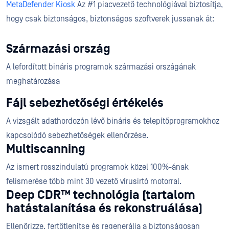
MetaDefender Kiosk
Az #1 piacvezető technológiával biztosítja,
hogy csak biztonságos, biztonságos szoftverek jussanak át:
Származási ország
A lefordított bináris programok származási országának
meghatározása
Fájl sebezhetőségi értékelés
A vizsgált adathordozón lévő bináris és telepítőprogramokhoz
kapcsolódó sebezhetőségek ellenőrzése.
Multiscanning
Az ismert rosszindulatú programok közel 100%-ának
felismerése több mint 30 vezető vírusirtó motorral.
Deep CDR™ technológia (tartalom
hatástalanítása és rekonstruálása)
Ellenőrizze, fertőtlenítse és regenerálja a biztonságosan