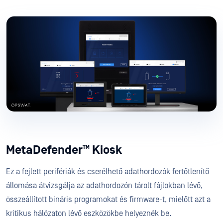
™
MetaDefender
Kiosk
Ez a fejlett perifériák és cserélhető adathordozók fertőtlenítő
állomása átvizsgálja az adathordozón tárolt fájlokban lévő,
összeállított bináris programokat és firmware-t, mielőtt azt a
kritikus hálózaton lévő eszközökbe helyeznék be.