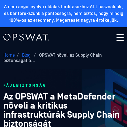
A nem angol nyelvű oldalak fordításokhoz AI-t használunk,
és bár törekszünk a pontosságra, nem biztos, hogy mindig
100%-os az eredmény. Megértését nagyra értékeljük.
Home
/
Blog
/
OPSWAT növeli az Supply Chain
biztonságát a...
FÁJLBIZTONSÁG
Az OPSWAT a MetaDefender
növeli a kritikus
infrastruktúrák Supply Chain
biztonságát