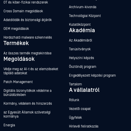
OT és kiber-fizikai rendszerek
Archívum-kivonás
Cross Domain megoldások
Technológiai Központ
Adatdiódák és biztonsági átjárók
Kutatóközpont
OEM megoldások
Akadémia
Hordozható malware szkennelés
Az Akadémiáról
Termékek
Tanúsítványok
Az összes termék megtekintése
Megoldások
Helyszíni képzés
Ösztöndíj program
Védje meg az AI-t és az elemzéseket
tápláló adatokat
Engedélyezett képzési program
Patch Management
Tartalom
A vállalatról
Digitális bizonyítékok védelme a
bűnüldözésben
Rólunk
Kormány, védelem és hírszerzés
Vezetői csapat
az Egyesült Államok szövetségi
kormánya
Ügyfelek
Energia
Hírlevél feliratkozás