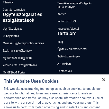
Pénzügy
Termékek megfelelősége és
tanúsítványok
Gyártás, termelés
Ügyfélszolgálat és
Karrier
szolgáltatások
Nyitott pozíciók
Ügyfélszolgálat
Kapcsolatfelvétel
Tartalom
Új bejelentés
Blog
Műszaki ügyfélkapcsolat-kezelés
Ügyfelek sikertörténetei
Szakmai szolgáltatások
Sajtóközlemények
My OPSWAT felügyelete
A hírekben
Végrehajtási szolgáltatások
Események
My OPSWAT Portal
Webináriumok
Műszaki dokumentáció
This Website Uses Cookies
Adatlapok
Hey there!
Képzések
This website uses tracking technologies, such as cookies, to enable our
Fehér könyvek
I'm Ozzy, your OPSWAT virtual assistant.
website functionalities, to enhance user experience or to analyze
Biztonsági sebezhetőségi program
How can I help you secure what's critical
performance and traffic. We may also share information about your use of
Partnerek
Ingyenes eszközök
today?
our site with our social media, advertising, and analytics partners. This
allows us to perform targeted advertising and to select ads and content
Tanúsítvány