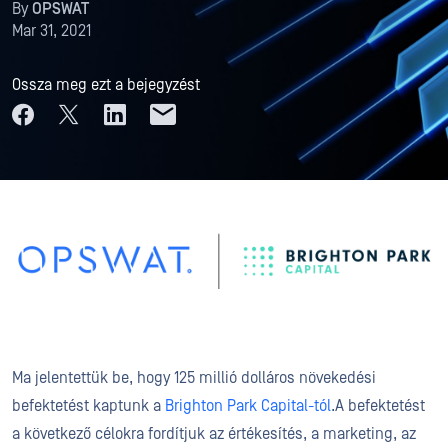
By
OPSWAT
Mar 31, 2021
Ossza meg ezt a bejegyzést
Ma jelentettük be, hogy 125 millió dolláros növekedési
befektetést kaptunk a
Brighton Park Capital-tól
.A befektetést
a következő célokra fordítjuk az értékesítés, a marketing, az