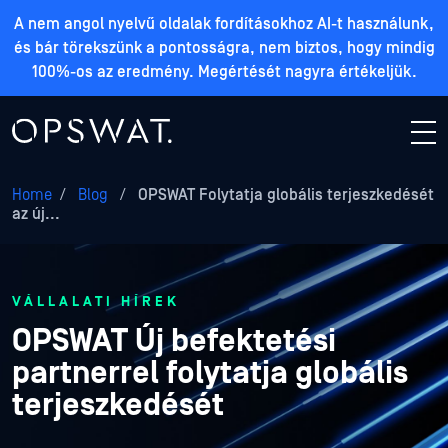
A nem angol nyelvű oldalak fordításokhoz AI-t használunk,
és bár törekszünk a pontosságra, nem biztos, hogy mindig
100%-os az eredmény. Megértését nagyra értékeljük.
Home
/
Blog
/
OPSWAT Folytatja globális terjeszkedését
az új...
VÁLLALATI HÍREK
OPSWAT Új befektetési
partnerrel folytatja globális
terjeszkedését