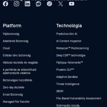
Platform
Technológia
Fájlbiztonság
Predictive Alin AI
Adattároló Biztonság
AI Content Inspector
Cloud
Metascan™ Multiscanning
Ellátási lánc biztonság
Deep CDR™ technológia
Hálózati észlelés és reagálás
Fájltípus-felismerés™
A perifériás és eltávolítható
Proaktív DLP™
adathordozók védelme
Adaptive Sandbox
Biztonságos hozzáférés
Threat Intelligence
Zero-day észlelés
SBOM
Email Biztonság
File-Based Vulnerability Assessment
Managed File Transfer
Származási ország