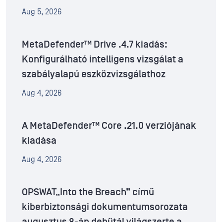
Aug 5, 2026
MetaDefender™ Drive .4.7 kiadás:
Konfigurálható intelligens vizsgálat a
szabályalapú eszközvizsgálathoz
Aug 4, 2026
A MetaDefender™ Core .21.0 verziójának
kiadása
Aug 4, 2026
OPSWAT„Into the Breach” című
kiberbiztonsági dokumentumsorozata
augusztus 8-án debütál világszerte a