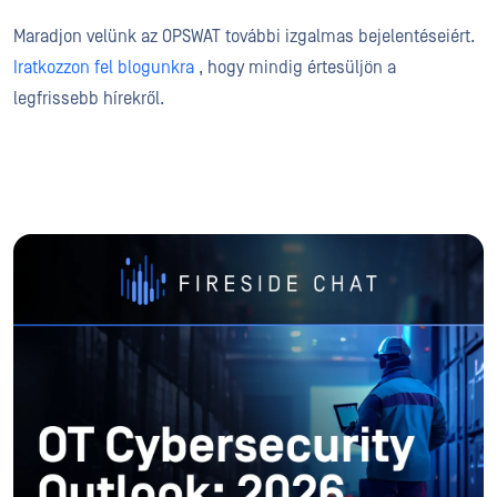
Maradjon velünk az OPSWAT további izgalmas bejelentéseiért.
Iratkozzon fel blogunkra
, hogy mindig értesüljön a
legfrissebb hírekről.