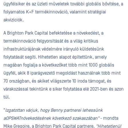
ügyfélsiker és az üzleti műveletek további globális bővítése, a
folyamatos K+F termékinnováció, valamint stratégiai
akvizíciók.
A Brighton Park Capital befektetése a növekedést, a
termékinnováció felgyorsítását és a világ kritikus
infrastruktúrájának védelmére irányuló küldetésünk
folytatását segíti. Hihetetlen alapot építettünk, amely
magában foglalja a következőket több mint 1000 globális
ügyfél, akik 8 iparágvezető megoldást használnak több mint
70 országban, és akiket világszerte 10 iroda támogat, és
várakozással tekintünk e siker folytatása elé 2021-ben és azon
túl.
"
Izgatottan várjuk, hogy Benny partnerei lehessünk
aOPSWATnövekedésének következő szakaszában"
- mondta
Mike Gregoire, a Brighton Park Capital partnere.
"Hihetetlenül