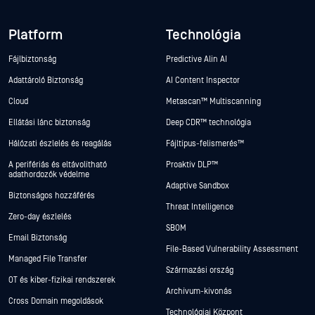
Platform
Technológia
Fájlbiztonság
Predictive Alin AI
Adattároló Biztonság
AI Content Inspector
Cloud
Metascan™ Multiscanning
Ellátási lánc biztonság
Deep CDR™ technológia
Hálózati észlelés és reagálás
Fájltípus-felismerés™
A perifériás és eltávolítható
Proaktív DLP™
adathordozók védelme
Adaptive Sandbox
Biztonságos hozzáférés
Threat Intelligence
Zero-day észlelés
SBOM
Email Biztonság
File-Based Vulnerability Assessment
Managed File Transfer
Származási ország
OT és kiber-fizikai rendszerek
Archívum-kivonás
Cross Domain megoldások
Technológiai Központ