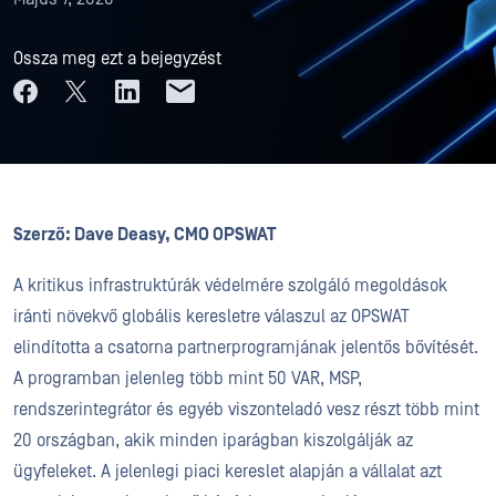
Ossza meg ezt a bejegyzést
Szerző:
Dave Deasy, CMO OPSWAT
A kritikus infrastruktúrák védelmére szolgáló megoldások
iránti növekvő globális keresletre válaszul az OPSWAT
elindította a csatorna partnerprogramjának jelentős bővítését.
A programban jelenleg több mint 50 VAR, MSP,
rendszerintegrátor és egyéb viszonteladó vesz részt több mint
20 országban, akik minden iparágban kiszolgálják az
ügyfeleket. A jelenlegi piaci kereslet alapján a vállalat azt