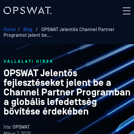
Home
/
Blog
/
OPSWAT Jelentős Channel Partner
Programot jelent be...
VÁLLALATI HÍREK
OPSWAT Jelentős
fejlesztéseket jelent be a
Channel Partner Programban
a globális lefedettség
bővítése érdekében
Írta:
OPSWAT
Május 7, 2020