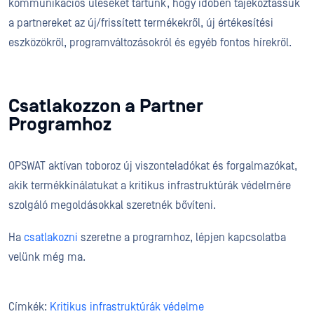
kommunikációs üléseket tartunk, hogy időben tájékoztassuk
a partnereket az új/frissített termékekről, új értékesítési
eszközökről, programváltozásokról és egyéb fontos hírekről.
Csatlakozzon a Partner
Programhoz
OPSWAT aktívan toboroz új viszonteladókat és forgalmazókat,
akik termékkínálatukat a kritikus infrastruktúrák védelmére
szolgáló megoldásokkal szeretnék bővíteni.
Ha
csatlakozni
szeretne a programhoz, lépjen kapcsolatba
velünk
még ma.
Címkék:
Kritikus infrastruktúrák védelme