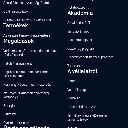
Adatdiódák és biztonsági átjárók
Kutatóközpont
OEM megoldások
Akadémia
Hordozható malware szkennelés
Az Akadémiáról
Termékek
Tanúsítványok
Az összes termék megtekintése
Megoldások
Helyszíni képzés
Ösztöndíj program
Védje meg az AI-t és az elemzéseket
tápláló adatokat
Engedélyezett képzési program
Patch Management
Tartalom
A vállalatról
Digitális bizonyítékok védelme a
bűnüldözésben
Rólunk
Kormány, védelem és hírszerzés
Vezetői csapat
az Egyesült Államok szövetségi
kormánya
Ügyfelek
Energia
Hírlevél feliratkozás
Pénzügy
Termékek megfelelősége és
tanúsítványok
Gyártás, termelés