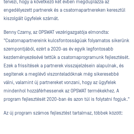
tervezi, hogy a következő két évben megduplázza az
engedélyezett partnerek és a csatornapartnereken keresztül
kiszolgált ügyfelek számát.
Benny Czarny, az OPSWAT vezérigazgatója elmondta:
"Csatornapartnereink kulcsfontosságúak folyamatos sikerünk
szempontjából, ezért a 2020-as év egyik legfontosabb
kezdeményezésévé tettük a csatornaprogramunk fejlesztését.
Ezek a frissítések a partnerek visszajelzésein alapulnak, és
segítenek a meglévő viszonteladóknak még sikeresebbé
válni, valamint új partnereket vonzani, hogy az ügyfelek
mindenhol hozzáférhessenek az OPSWAT termékekhez. A
program fejlesztését 2020-ban és azon túl is folytatni fogjuk."
Az új program számos fejlesztést tartalmaz, többek között: