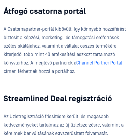
Átfogó csatorna portál
A Csatornapartner-portál kibővült, így könnyebb hozzáférést
biztosít a képzési, marketing- és támogatási erőforrások
széles skálájához, valamint a vállalat összes termékére
kiterjedő, több mint 40 értékesítési eszközt tartalmazó
könyvtárhoz. A meglévő partnerek a
Channel Partner Portal
címen férhetnek hozzá a portálhoz.
Streamlined Deal regisztráció
Az Üzletregisztráció frissítésre került, és magasabb
kedvezményeket tartalmaz az új üzletszerzésre, valamint a
kérelmek benyújtásának egyszerűsített folyamatát.