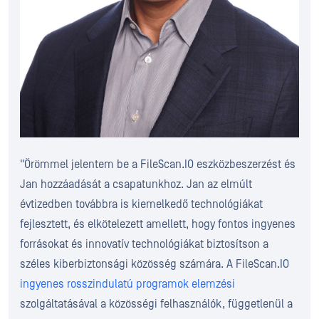
"Örömmel jelentem be a FileScan.IO eszközbeszerzést és
Jan hozzáadását a csapatunkhoz. Jan az elmúlt
évtizedben továbbra is kiemelkedő technológiákat
fejlesztett, és elkötelezett amellett, hogy fontos ingyenes
forrásokat és innovatív technológiákat biztosítson a
széles kiberbiztonsági közösség számára. A FileScan.IO
ingyenes rosszindulatú programok elemzési
szolgáltatásával a közösségi felhasználók, függetlenül a