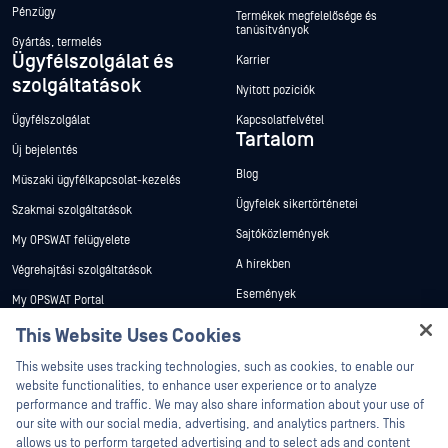
Pénzügy
Termékek megfelelősége és
tanúsítványok
Gyártás, termelés
Ügyfélszolgálat és
Karrier
szolgáltatások
Nyitott pozíciók
Ügyfélszolgálat
Kapcsolatfelvétel
Tartalom
Új bejelentés
Blog
Műszaki ügyfélkapcsolat-kezelés
Ügyfelek sikertörténetei
Szakmai szolgáltatások
Sajtóközlemények
My OPSWAT felügyelete
A hírekben
Végrehajtási szolgáltatások
Események
My OPSWAT Portal
Webináriumok
Műszaki dokumentáció
This Website Uses Cookies
Adatlapok
Hey there!
Képzések
This website uses tracking technologies, such as cookies, to enable our
I'm Ozzy, your OPSWAT virtual assistant.
Fehér könyvek
website functionalities, to enhance user experience or to analyze
Biztonsági sebezhetőségi program
How can I help you secure what's critical
performance and traffic. We may also share information about your use of
Partnerek
Ingyenes eszközök
today?
our site with our social media, advertising, and analytics partners. This
allows us to perform targeted advertising and to select ads and content
Tanúsítvány