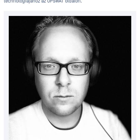
technológiájához az OPSWAT oldalon.