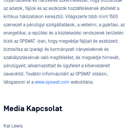
folyamatokkal és hardveres szkenneléssel, hogy biztosítsák
az adatok, fájlok és az eszközök hozzáférésének átvitelét a
kritikus hálózatokon keresztül. Világszerte több mint 1500
szervezet a pénzügyi szolgáltatások, a védelmi, a gyártási, az
energetikai, a repülési és a közlekedési rendszerek területén
bízik az OPSWAT -ban, hogy megvédje fájljait és eszközeit;
biztosítsa az iparági és kormányzati irányelveknek és
szabályozásoknak való megfelelést, és megvédje hírnevét,
pénzügyeit, alkalmazottait és ügyfeleit a kibervezérelt
zavaroktól. További információért az OPSWAT oldalon,
látogasson el a
www.opswat.com
weboldalra.
Media Kapcsolat
Kat Lewis