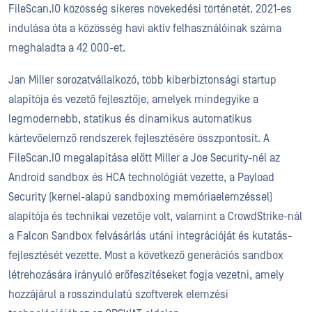
FileScan.IO közösség sikeres növekedési történetét. 2021-es
indulása óta a közösség havi aktív felhasználóinak száma
meghaladta a 42 000-et.
Jan Miller sorozatvállalkozó, több kiberbiztonsági startup
alapítója és vezető fejlesztője, amelyek mindegyike a
legmodernebb, statikus és dinamikus automatikus
kártevőelemző rendszerek fejlesztésére összpontosít. A
FileScan.IO megalapítása előtt Miller a Joe Security-nél az
Android sandbox és HCA technológiát vezette, a Payload
Security (kernel-alapú sandboxing memóriaelemzéssel)
alapítója és technikai vezetője volt, valamint a CrowdStrike-nál
a Falcon Sandbox felvásárlás utáni integrációját és kutatás-
fejlesztését vezette. Most a következő generációs sandbox
létrehozására irányuló erőfeszítéseket fogja vezetni, amely
hozzájárul a rosszindulatú szoftverek elemzési