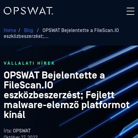
Home
/
Blog
/
OPSWAT Bejelentette a FileScan.IO
eszközbeszerzést;...
VÁLLALATI HÍREK
OPSWAT Bejelentette a
FileScan.IO
eszközbeszerzést; Fejlett
malware-elemző platformot
kínál
Írta:
OPSWAT
Október 27, 2022