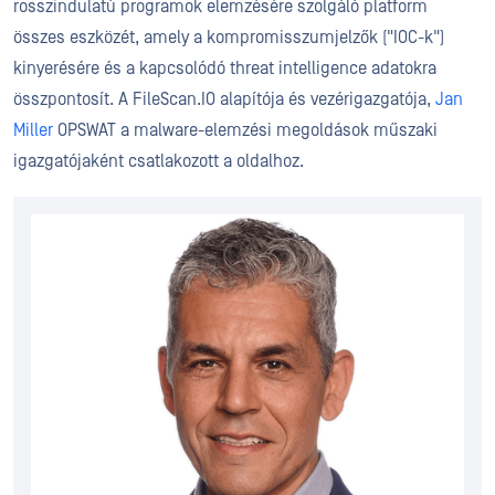
rosszindulatú programok elemzésére szolgáló platform
összes eszközét, amely a kompromisszumjelzők ("IOC-k")
kinyerésére és a kapcsolódó threat intelligence adatokra
összpontosít. A FileScan.IO alapítója és vezérigazgatója,
Jan
Miller
OPSWAT a malware-elemzési megoldások műszaki
igazgatójaként csatlakozott a oldalhoz.