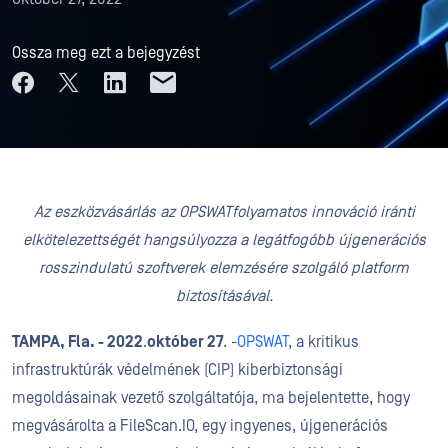
Ossza meg ezt a bejegyzést
Az eszközvásárlás az OPSWATfolyamatos innováció iránti
elkötelezettségét hangsúlyozza a legátfogóbb újgenerációs
rosszindulatú szoftverek elemzésére szolgáló platform
biztosításával.
TAMPA, Fla.
-
2022
.
október
27
. -
OPSWAT
, a kritikus
infrastruktúrák védelmének (CIP) kiberbiztonsági
megoldásainak vezető szolgáltatója, ma bejelentette, hogy
megvásárolta a FileScan.IO, egy ingyenes, újgenerációs