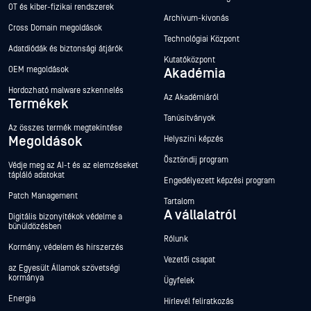
OT és kiber-fizikai rendszerek
Archívum-kivonás
Cross Domain megoldások
Technológiai Központ
Adatdiódák és biztonsági átjárók
Kutatóközpont
OEM megoldások
Akadémia
Hordozható malware szkennelés
Az Akadémiáról
Termékek
Tanúsítványok
Az összes termék megtekintése
Megoldások
Helyszíni képzés
Ösztöndíj program
Védje meg az AI-t és az elemzéseket
tápláló adatokat
Engedélyezett képzési program
Patch Management
Tartalom
A vállalatról
Digitális bizonyítékok védelme a
bűnüldözésben
Rólunk
Kormány, védelem és hírszerzés
Vezetői csapat
az Egyesült Államok szövetségi
kormánya
Ügyfelek
Energia
Hírlevél feliratkozás