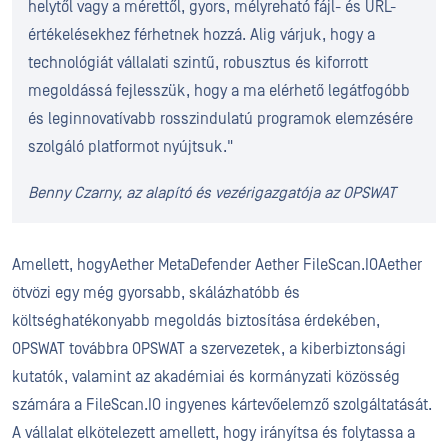
helytől vagy a mérettől, gyors, mélyreható fájl- és URL-
értékelésekhez férhetnek hozzá. Alig várjuk, hogy a
technológiát vállalati szintű, robusztus és kiforrott
megoldássá fejlesszük, hogy a ma elérhető legátfogóbb
és leginnovatívabb rosszindulatú programok elemzésére
szolgáló platformot nyújtsuk."
Benny Czarny, az alapító és vezérigazgatója az OPSWAT
Amellett, hogyAether MetaDefender Aether FileScan.IOAether
ötvözi egy még gyorsabb, skálázhatóbb és
költséghatékonyabb megoldás biztosítása érdekében,
OPSWAT továbbra OPSWAT a szervezetek, a kiberbiztonsági
kutatók, valamint az akadémiai és kormányzati közösség
számára a FileScan.IO ingyenes kártevőelemző szolgáltatását.
A vállalat elkötelezett amellett, hogy irányítsa és folytassa a