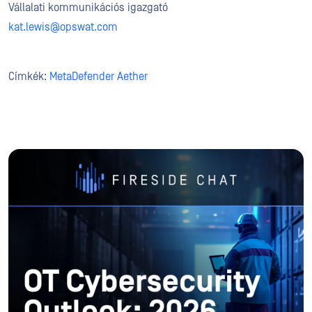
Vállalati kommunikációs igazgató
kat.lewis@opswat.com
Címkék:
MetaDefender Aether