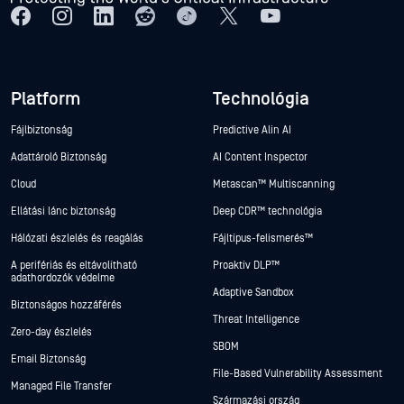
Platform
Technológia
Fájlbiztonság
Predictive Alin AI
Adattároló Biztonság
AI Content Inspector
Cloud
Metascan™ Multiscanning
Ellátási lánc biztonság
Deep CDR™ technológia
Hálózati észlelés és reagálás
Fájltípus-felismerés™
A perifériás és eltávolítható
Proaktív DLP™
adathordozók védelme
Adaptive Sandbox
Biztonságos hozzáférés
Threat Intelligence
Zero-day észlelés
SBOM
Email Biztonság
File-Based Vulnerability Assessment
Managed File Transfer
Származási ország