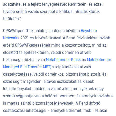
adatátvitel és a fejlett fenyegetésvédelem terén, és ezzel
tovább erősíti vezető szerepét a kritikus infrastruktúrák
területén."
OPSWATipari OT-kínálata jelentősen bővült a
Bayshore
Networks
2021-es felvásárlásával. A Fend felvásárlása tovább
erősíti OPSWATképességeit mind a központosított, mind az
elosztott telepítések terén, valódi doménen átívelő
biztonságot biztosítva a
MetaDefender Kiosk
és
MetaDefender
Managed File Transfer MFT)
szolgáltatásokkal való
összeköttetéssel valódi doménközi biztonságot biztosít, és
ezzel segít megvédeni a távoli eszközöket és kisebb
létesítményeket, például a vízműveket, amelyeknek nagy
számú végpontja van a hálózat peremén, és amelyek továbbra
is magas szintű biztonságot igényelnek. A Fend átfogó
csatlakozási lehetőségei – amelyek Ethernet, mobil és akár