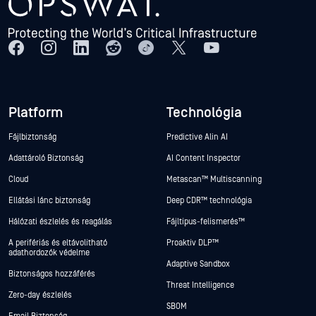
Platform
Technológia
Fájlbiztonság
Predictive Alin AI
Adattároló Biztonság
AI Content Inspector
Cloud
Metascan™ Multiscanning
Ellátási lánc biztonság
Deep CDR™ technológia
Hálózati észlelés és reagálás
Fájltípus-felismerés™
A perifériás és eltávolítható
Proaktív DLP™
adathordozók védelme
Adaptive Sandbox
Biztonságos hozzáférés
Threat Intelligence
Zero-day észlelés
SBOM