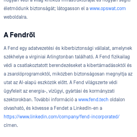
életmódunk biztonságát; látogasson el a
www.opswat.com
weboldalra.
A Fendről
A Fend egy adatvezetési és kiberbiztonsági vállalat, amelynek
székhelye a virginiai Arlingtonban található. A Fend fizikailag
védi a csatlakoztatott berendezéseket a kibertámadásoktól és
a zsarolóprogramoktól, miközben biztonságosan megnyitja az
utat az AI-alapú eszközök előtt. A Fend világszerte védi
ügyfeleit az energia-, vízügyi, gyártási és kormányzati
szektorokban. További információ a
www.fend.tech
oldalon
olvasható, és kövesse a Fendet a LinkedIn-en a
https://www.linkedin.com/company/fend-incorporated/
címen.