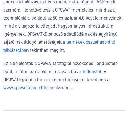
soros csatlakozásokat is támogatnak a régebbi hálózatok
számára – lehetővé teszik OPSWAT megfeleljen mind az új
technológiák, például az 5G és az Ipar 4.0 követelményeinek,
mind a világszerte elterjedt hagyományos infrastruktúra
igényeinek. OPSWATkülönböző adatdiódáinak és egyirányú
átjáróinak átfogó lehetőségeit
a termékek összehasonlító
táblázatában
tekintheti meg itt.
Ez a bejelentés a OPSWATstratégiai növekedési lendületére
épül, miután az év elején felvásárolta az
InQuestet
. A
OPSWATlegújabb híreiről és eredményeiről bővebben a
www.opswat.com
oldalon olvashat.