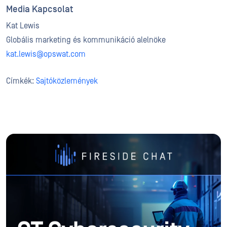
Media Kapcsolat
Kat Lewis
Globális marketing és kommunikáció alelnöke
kat.lewis@opswat.com
Címkék:
Sajtóközlemények