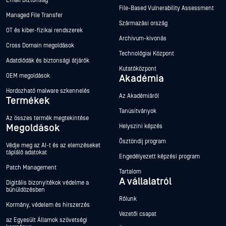
Email Biztonság
File-Based Vulnerability Assessment
Managed File Transfer
Származási ország
OT és kiber-fizikai rendszerek
Archívum-kivonás
Cross Domain megoldások
Technológiai Központ
Adatdiódák és biztonsági átjárók
Kutatóközpont
OEM megoldások
Akadémia
Hordozható malware szkennelés
Az Akadémiáról
Termékek
Tanúsítványok
Az összes termék megtekintése
Megoldások
Helyszíni képzés
Ösztöndíj program
Védje meg az AI-t és az elemzéseket
tápláló adatokat
Engedélyezett képzési program
Patch Management
Tartalom
A vállalatról
Digitális bizonyítékok védelme a
bűnüldözésben
Rólunk
Kormány, védelem és hírszerzés
Vezetői csapat
az Egyesült Államok szövetségi