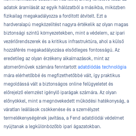
adatok áramlását az egyik hálózatból a másikba, miközben
fizikailag megakadályozza a fordított átvitelt. Ezt a
hardveralapú megközelítést nagyra értékelik az olyan magas
biztonsági szintű környezetekben, mint a védelem, az ipari
vezérlőrendszerek és a kritikus infrastruktúra, ahol a külső
hozzáférés megakadályozása elsődleges fontosságú. Az
eredetileg az olyan érzékeny alkalmazások, mint az
atomerőművek számára fenntartott
adatdiódás technológia
mára elérhetőbbé és megfizethetőbbé vált, így praktikus
megoldássá vált a biztonságos online felügyeletet és
előrejelző elemzést igénylő iparágak számára. Az olyan
előnyökkel, mint a megnövekedett működési hatékonyság, a
váratlan leállások csökkenése és a személyzet
termelékenységének javítása, a Fend adatdiódái védelmet
nyújtanak a legkülönbözőbb ipari ágazatokban.