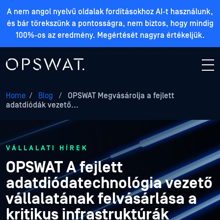
A nem angol nyelvű oldalak fordításokhoz AI-t használunk,
és bár törekszünk a pontosságra, nem biztos, hogy mindig
100%-os az eredmény. Megértését nagyra értékeljük.
Home
/
Blog
/
OPSWAT Megvásárolja a fejlett
adatdiódák vezető...
VÁLLALATI HÍREK
OPSWAT A fejlett
adatdiódatechnológia vezető
vállalatának felvásárlása a
kritikus infrastruktúrák