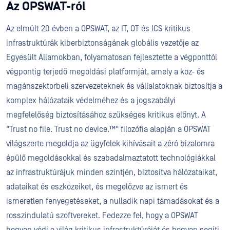
Az OPSWAT-ról
Az elmúlt 20 évben a OPSWAT, az IT, OT és ICS kritikus
infrastruktúrák kiberbiztonságának globális vezetője az
Egyesült Államokban, folyamatosan fejlesztette a végponttól
végpontig terjedő megoldási platformját, amely a köz- és
magánszektorbeli szervezeteknek és vállalatoknak biztosítja a
komplex hálózataik védelméhez és a jogszabályi
megfelelőség biztosításához szükséges kritikus előnyt. A
"Trust no file. Trust no device.™" filozófia alapján a OPSWAT
világszerte megoldja az ügyfelek kihívásait a zéró bizalomra
épülő megoldásokkal és szabadalmaztatott technológiákkal
az infrastruktúrájuk minden szintjén, biztosítva hálózataikat,
adataikat és eszközeiket, és megelőzve az ismert és
ismeretlen fenyegetéseket, a nulladik napi támadásokat és a
rosszindulatú szoftvereket. Fedezze fel, hogy a OPSWAT
hogyan védi a világ kritikus infrastruktúráját és hogyan segíti