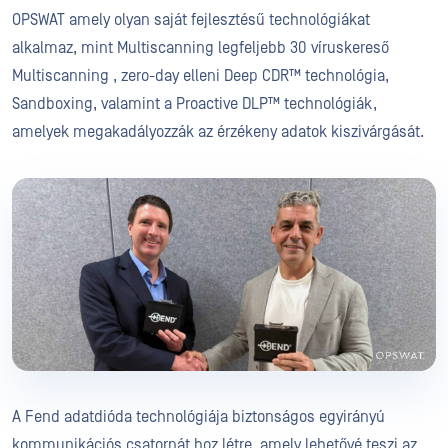
OPSWAT amely olyan saját fejlesztésű technológiákat
alkalmaz, mint Multiscanning legfeljebb 30 víruskereső
Multiscanning , zero-day elleni Deep CDR™ technológia,
Sandboxing, valamint a Proactive DLP™ technológiák,
amelyek megakadályozzák az érzékeny adatok kiszivárgását.
A Fend adatdióda technológiája biztonságos egyirányú
kommunikációs csatornát hoz létre, amely lehetővé teszi az