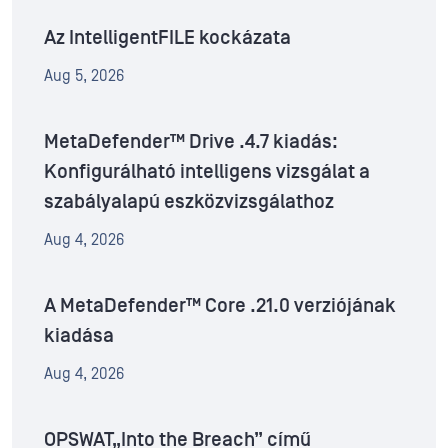
Az IntelligentFILE kockázata
Aug 5, 2026
MetaDefender™ Drive .4.7 kiadás:
Konfigurálható intelligens vizsgálat a
szabályalapú eszközvizsgálathoz
Aug 4, 2026
A MetaDefender™ Core .21.0 verziójának
kiadása
Aug 4, 2026
OPSWAT„Into the Breach” című