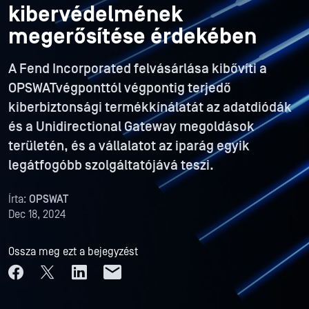
kibervédelmének
megerősítése érdekében
A Fend Incorporated felvásárlása kibővíti a
OPSWATvégponttól végpontig terjedő
kiberbiztonsági termékkínálatát az adatdiódák
és a Unidirectional Gateway megoldások
területén, és a vállalatot az iparág egyik
legátfogóbb szolgáltatójává teszi.
Írta:
OPSWAT
Dec 18, 2024
Ossza meg ezt a bejegyzést