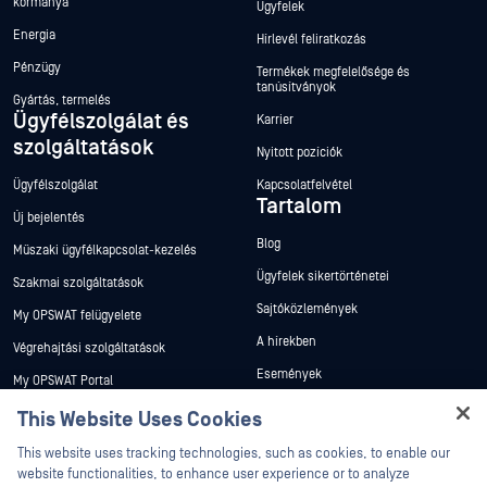
kormánya
Ügyfelek
Energia
Hírlevél feliratkozás
Pénzügy
Termékek megfelelősége és
tanúsítványok
Gyártás, termelés
Ügyfélszolgálat és
Karrier
szolgáltatások
Nyitott pozíciók
Ügyfélszolgálat
Kapcsolatfelvétel
Tartalom
Új bejelentés
Blog
Műszaki ügyfélkapcsolat-kezelés
Ügyfelek sikertörténetei
Szakmai szolgáltatások
Sajtóközlemények
My OPSWAT felügyelete
A hírekben
Végrehajtási szolgáltatások
Események
My OPSWAT Portal
Webináriumok
Műszaki dokumentáció
This Website Uses Cookies
Adatlapok
Hey there!
Képzések
This website uses tracking technologies, such as cookies, to enable our
I'm Ozzy, your OPSWAT virtual assistant.
Fehér könyvek
website functionalities, to enhance user experience or to analyze
Biztonsági sebezhetőségi program