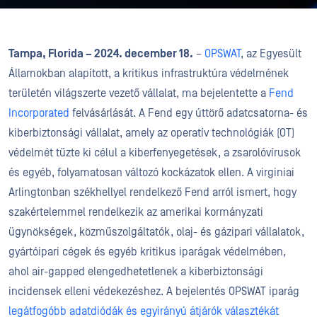
Tampa, Florida – 2024. december 18.
–
OPSWAT
, az Egyesült
Államokban alapított, a kritikus infrastruktúra védelmének
területén világszerte vezető vállalat, ma bejelentette a
Fend
Incorporated
felvásárlását. A Fend egy úttörő adatcsatorna- és
kiberbiztonsági vállalat, amely az operatív technológiák (OT)
védelmét tűzte ki célul a kiberfenyegetések, a zsarolóvírusok
és egyéb, folyamatosan változó kockázatok ellen. A virginiai
Arlingtonban székhellyel rendelkező Fend arról ismert, hogy
szakértelemmel rendelkezik az amerikai kormányzati
ügynökségek, közműszolgáltatók, olaj- és gázipari vállalatok,
gyártóipari cégek és egyéb kritikus iparágak védelmében,
ahol air-gapped elengedhetetlenek a kiberbiztonsági
incidensek elleni védekezéshez. A bejelentés OPSWAT iparág
legátfogóbb adatdiódák és egyirányú átjárók választékát