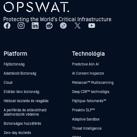
Platform
Technológia
Fájlbiztonság
Predictive Alin AI
Adattároló Biztonság
AI Content Inspector
Cloud
Metascan™ Multiscanning
Ellátási lánc biztonság
Deep CDR™ technológia
Hálózati észlelés és reagálás
Fájltípus-felismerés™
A perifériás és eltávolítható
Proaktív DLP™
adathordozók védelme
Adaptive Sandbox
Biztonságos hozzáférés
Threat Intelligence
Zero-day észlelés