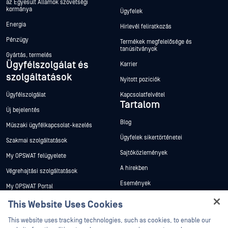
az Egyesült Államok szövetségi
kormánya
Ügyfelek
Energia
Hírlevél feliratkozás
Pénzügy
Termékek megfelelősége és
tanúsítványok
Gyártás, termelés
Ügyfélszolgálat és
Karrier
szolgáltatások
Nyitott pozíciók
Ügyfélszolgálat
Kapcsolatfelvétel
Tartalom
Új bejelentés
Blog
Műszaki ügyfélkapcsolat-kezelés
Ügyfelek sikertörténetei
Szakmai szolgáltatások
Sajtóközlemények
My OPSWAT felügyelete
A hírekben
Végrehajtási szolgáltatások
Események
My OPSWAT Portal
Webináriumok
Műszaki dokumentáció
This Website Uses Cookies
Adatlapok
Képzések
This website uses tracking technologies, such as cookies, to enable our