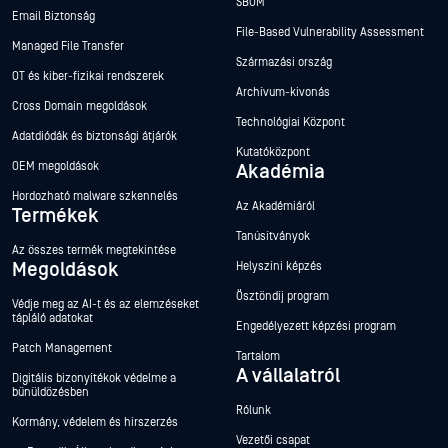
SBOM
Email Biztonság
File-Based Vulnerability Assessment
Managed File Transfer
Származási ország
OT és kiber-fizikai rendszerek
Archívum-kivonás
Cross Domain megoldások
Technológiai Központ
Adatdiódák és biztonsági átjárók
Kutatóközpont
OEM megoldások
Akadémia
Hordozható malware szkennelés
Az Akadémiáról
Termékek
Tanúsítványok
Az összes termék megtekintése
Megoldások
Helyszíni képzés
Ösztöndíj program
Védje meg az AI-t és az elemzéseket
tápláló adatokat
Engedélyezett képzési program
Patch Management
Tartalom
A vállalatról
Digitális bizonyítékok védelme a
bűnüldözésben
Rólunk
Kormány, védelem és hírszerzés
Vezetői csapat