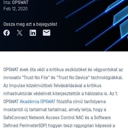
Írta:
OPSWAT
Feb 12, 2020
Ossza meg ezt a bejegyzést
OPSWAT évek óta védi a kritikus eszközöket és végpontokat az
innovatív "Trust No File" és "Trust No Device" technológiákkal.
Az Impulse közelmúltbeli felvásárlásával a kritikus
infrastruktúrák védelmét kiterjesztettük a hálózatra is. Az 1:
OPSWAT
Akadémia
OPSWAT
filozófia című tanfolyama
mostantól új tartalmat tartalmaz, amely leírja, hogy a
SafeConnect Network Access Control NAC és a Software
Defined PerimeterSDP) hogyan teszi ragyogóan képessé a