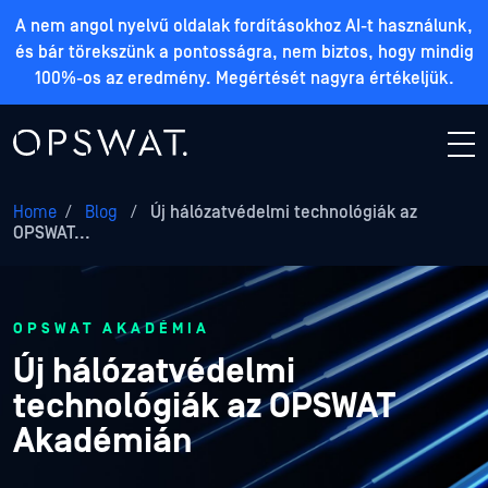
A nem angol nyelvű oldalak fordításokhoz AI-t használunk,
és bár törekszünk a pontosságra, nem biztos, hogy mindig
100%-os az eredmény. Megértését nagyra értékeljük.
Home
/
Blog
/
Új hálózatvédelmi technológiák az
OPSWAT...
OPSWAT AKADÉMIA
Új hálózatvédelmi
technológiák az OPSWAT
Akadémián