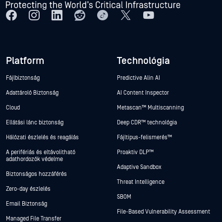
Platform
Technológia
Fájlbiztonság
Predictive Alin AI
Adattároló Biztonság
AI Content Inspector
Cloud
Metascan™ Multiscanning
Ellátási lánc biztonság
Deep CDR™ technológia
Hálózati észlelés és reagálás
Fájltípus-felismerés™
A perifériás és eltávolítható
Proaktív DLP™
adathordozók védelme
Adaptive Sandbox
Biztonságos hozzáférés
Threat Intelligence
Zero-day észlelés
SBOM
Email Biztonság
File-Based Vulnerability Assessment
Managed File Transfer