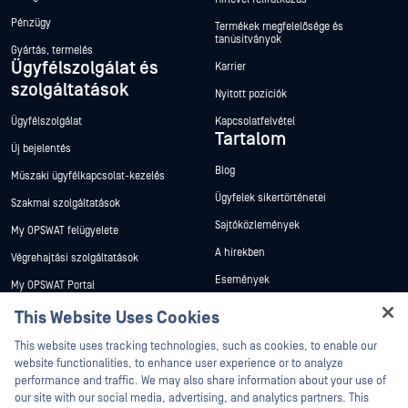
Pénzügy
Termékek megfelelősége és
tanúsítványok
Gyártás, termelés
Ügyfélszolgálat és
Karrier
szolgáltatások
Nyitott pozíciók
Ügyfélszolgálat
Kapcsolatfelvétel
Tartalom
Új bejelentés
Blog
Műszaki ügyfélkapcsolat-kezelés
Ügyfelek sikertörténetei
Szakmai szolgáltatások
Sajtóközlemények
My OPSWAT felügyelete
A hírekben
Végrehajtási szolgáltatások
Események
My OPSWAT Portal
Webináriumok
Műszaki dokumentáció
This Website Uses Cookies
Adatlapok
Hey there!
Képzések
This website uses tracking technologies, such as cookies, to enable our
Fehér könyvek
I'm Ozzy, your OPSWAT virtual assistant.
website functionalities, to enhance user experience or to analyze
Biztonsági sebezhetőségi program
How can I help you secure what's critical
performance and traffic. We may also share information about your use of
Partnerek
Ingyenes eszközök
today?
our site with our social media, advertising, and analytics partners. This