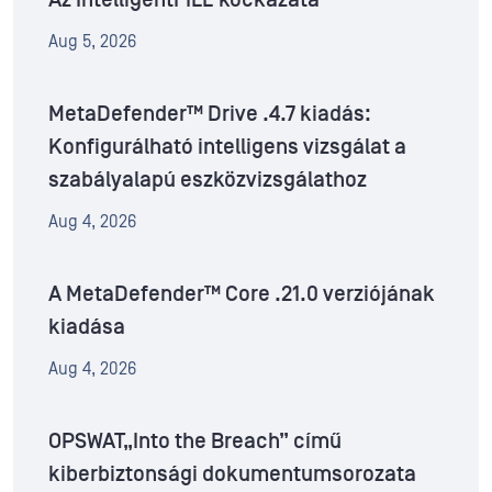
Az IntelligentFILE kockázata
Aug 5, 2026
MetaDefender™ Drive .4.7 kiadás:
Konfigurálható intelligens vizsgálat a
szabályalapú eszközvizsgálathoz
Aug 4, 2026
A MetaDefender™ Core .21.0 verziójának
kiadása
Aug 4, 2026
OPSWAT„Into the Breach” című
kiberbiztonsági dokumentumsorozata