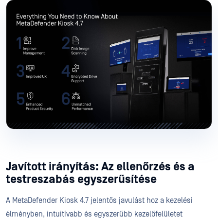
Javított irányítás: Az ellenőrzés és a
testreszabás egyszerűsítése
A MetaDefender Kiosk 4.7 jelentős javulást hoz a kezelési
élményben, intuitívabb és egyszerűbb kezelőfelületet