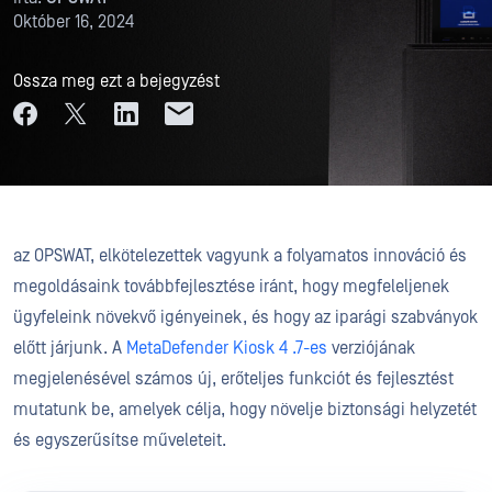
Október 16, 2024
Ossza meg ezt a bejegyzést
az OPSWAT, elkötelezettek vagyunk a folyamatos innováció és
megoldásaink továbbfejlesztése iránt, hogy megfeleljenek
ügyfeleink növekvő igényeinek, és hogy az iparági szabványok
előtt járjunk. A
MetaDefender Kiosk 4
.7-es
verziójának
megjelenésével számos új, erőteljes funkciót és fejlesztést
mutatunk be, amelyek célja, hogy növelje biztonsági helyzetét
és egyszerűsítse műveleteit.