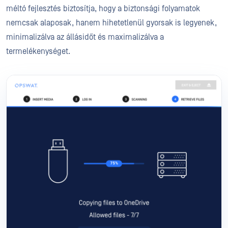
méltó fejlesztés biztosítja, hogy a biztonsági folyamatok
nemcsak alaposak, hanem hihetetlenül gyorsak is legyenek,
minimalizálva az állásidőt és maximalizálva a
termelékenységet.