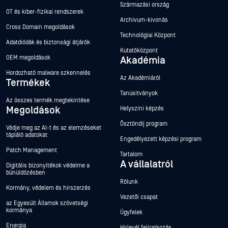
Származási ország
OT és kiber-fizikai rendszerek
Archívum-kivonás
Cross Domain megoldások
Technológiai Központ
Adatdiódák és biztonsági átjárók
Kutatóközpont
OEM megoldások
Akadémia
Hordozható malware szkennelés
Az Akadémiáról
Termékek
Tanúsítványok
Az összes termék megtekintése
Megoldások
Helyszíni képzés
Ösztöndíj program
Védje meg az AI-t és az elemzéseket
tápláló adatokat
Engedélyezett képzési program
Patch Management
Tartalom
A vállalatról
Digitális bizonyítékok védelme a
bűnüldözésben
Rólunk
Kormány, védelem és hírszerzés
Vezetői csapat
az Egyesült Államok szövetségi
kormánya
Ügyfelek
Energia
Hírlevél feliratkozás