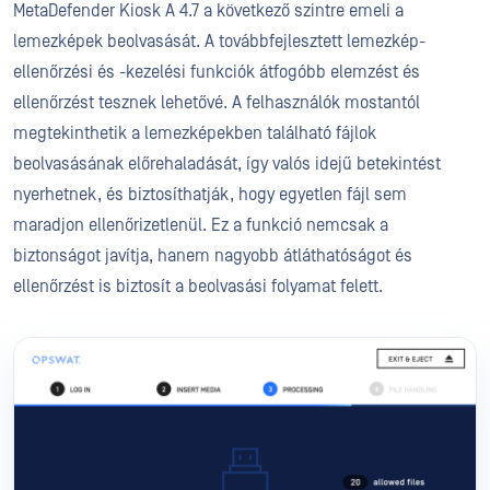
MetaDefender Kiosk A 4.7 a következő szintre emeli a
lemezképek beolvasását. A továbbfejlesztett lemezkép-
ellenőrzési és -kezelési funkciók átfogóbb elemzést és
ellenőrzést tesznek lehetővé. A felhasználók mostantól
megtekinthetik a lemezképekben található fájlok
beolvasásának előrehaladását, így valós idejű betekintést
nyerhetnek, és biztosíthatják, hogy egyetlen fájl sem
maradjon ellenőrizetlenül. Ez a funkció nemcsak a
biztonságot javítja, hanem nagyobb átláthatóságot és
ellenőrzést is biztosít a beolvasási folyamat felett.