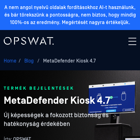
A nem angol nyelvű oldalak fordításokhoz AI-t használunk,
és bár törekszünk a pontosságra, nem biztos, hogy mindig
100%-os az eredmény. Megértését nagyra értékeljük.
Home
/
Blog
/
MetaDefender Kiosk 4.7
TERMÉK BEJELENTÉSEK
MetaDefender Kiosk 4.7
Új képességek a fokozott biztonság és
hatékonyság érdekében
Írta:
OPSWAT