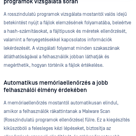
programok vizsgálata során
A rosszindulatú programok vizsgálata mostantól valós idejű
betekintést nyújt a fájlok elemzésének folyamatába, beleértve
a hash-számításokat, a fájltípusok és méretek ellenőrzését,
valamint a fenyegetésekkel kapcsolatos információk
lekérdezését. A vizsgálati folyamat minden szakaszának
átláthatóságával a felhasználók jobban láthatják és
megérthetik, hogyan történik a fájlok értékelése.
Automatikus memóriaellenőrzés a jobb
felhasználói élmény érdekében
A memóriaellenőrzés mostantól automatikusan elindul,
amikor a felhasználók rákattintanak a Malware Scan
(Rosszindulatú programok ellenőrzése) fülre. Ez a kiegészítés
kiküszöböli a felesleges kézi lépéseket, biztosítja az