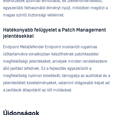
ellenőrzések azonnali elindítását, és zökkenőmentesebb,
egyszerűbb felhasználói élményt nyújt, miközben megőrzi a
magas szintű biztonsági védelmet.
Hatékonyabb felügyelet a Patch Management
jelentésekkel
Endpoint MetaDefender Endpoint mostantól rugalmas
időtartamokra vonatkozóan készíthetnek patchkezelési
megfelelőségi jelentéseket, amelyek minden rendelkezésre
álló javítást lefednek. Ez a fejlesztés egyszerűsíti a
megfelelőség nyomon követését, támogatja az auditokat és a
jelentéstételi követelményeket, valamint világosabb képet ad
a javítások állapotáról az idő múlásával.
Újdonságok