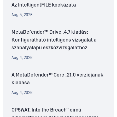
Az IntelligentFILE kockázata
Aug 5, 2026
MetaDefender™ Drive .4.7 kiadás:
Konfigurálható intelligens vizsgálat a
szabályalapú eszközvizsgálathoz
Aug 4, 2026
A MetaDefender™ Core .21.0 verziójának
kiadása
Aug 4, 2026
OPSWAT„Into the Breach” című