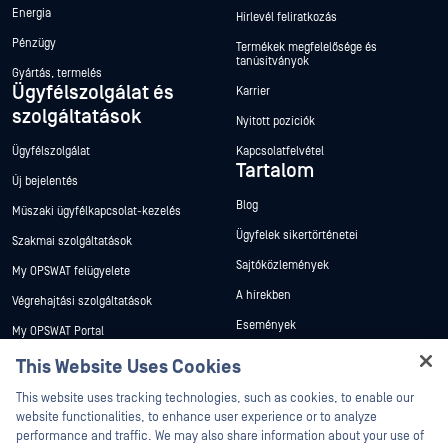
Energia
Hírlevél feliratkozás
Pénzügy
Termékek megfelelősége és
tanúsítványok
Gyártás, termelés
Ügyfélszolgálat és
Karrier
szolgáltatások
Nyitott pozíciók
Ügyfélszolgálat
Kapcsolatfelvétel
Tartalom
Új bejelentés
Blog
Műszaki ügyfélkapcsolat-kezelés
Ügyfelek sikertörténetei
Szakmai szolgáltatások
Sajtóközlemények
My OPSWAT felügyelete
A hírekben
Végrehajtási szolgáltatások
Események
My OPSWAT Portal
Webináriumok
Műszaki dokumentáció
This Website Uses Cookies
Adatlapok
Hey there!
Képzések
This website uses tracking technologies, such as cookies, to enable our
I'm Ozzy, your OPSWAT virtual assistant.
Fehér könyvek
website functionalities, to enhance user experience or to analyze
Biztonsági sebezhetőségi program
How can I help you secure what's critical
performance and traffic. We may also share information about your use of
Partnerek
Ingyenes eszközök