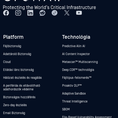
Platform
Technológia
Fájlbiztonság
Predictive Alin AI
Adattároló Biztonság
AI Content Inspector
Cloud
Metascan™ Multiscanning
Ellátási lánc biztonság
Deep CDR™ technológia
Hálózati észlelés és reagálás
Fájltípus-felismerés™
A perifériás és eltávolítható
Proaktív DLP™
adathordozók védelme
Adaptive Sandbox
Biztonságos hozzáférés
Threat Intelligence
Zero-day észlelés
SBOM
Email Biztonság
File-Based Vulnerability Assessment