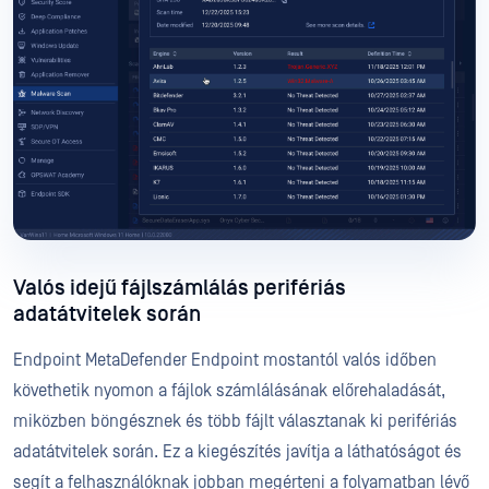
Valós idejű fájlszámlálás perifériás
adatátvitelek során
Endpoint MetaDefender Endpoint mostantól valós időben
követhetik nyomon a fájlok számlálásának előrehaladását,
miközben böngésznek és több fájlt választanak ki perifériás
adatátvitelek során. Ez a kiegészítés javítja a láthatóságot és
segít a felhasználóknak jobban megérteni a folyamatban lévő