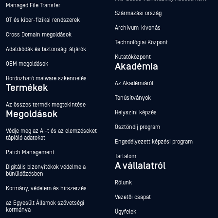
Managed File Transfer
Származási ország
OT és kiber-fizikai rendszerek
Archívum-kivonás
Cross Domain megoldások
Technológiai Központ
Adatdiódák és biztonsági átjárók
Kutatóközpont
OEM megoldások
Akadémia
Hordozható malware szkennelés
Az Akadémiáról
Termékek
Tanúsítványok
Az összes termék megtekintése
Megoldások
Helyszíni képzés
Ösztöndíj program
Védje meg az AI-t és az elemzéseket
tápláló adatokat
Engedélyezett képzési program
Patch Management
Tartalom
A vállalatról
Digitális bizonyítékok védelme a
bűnüldözésben
Rólunk
Kormány, védelem és hírszerzés
Vezetői csapat
az Egyesült Államok szövetségi
kormánya
Ügyfelek