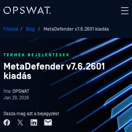
Főoldal
/
Blog
/
MetaDefender v7.6.2601 kiadás
TERMÉK BEJELENTÉSEK
MetaDefender v7.6.2601
kiadás
Írta:
OPSWAT
Jan 29, 2026
Ossza meg ezt a bejegyzést