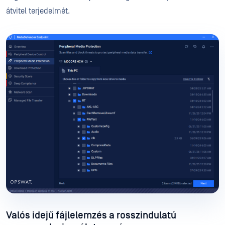
átvitel terjedelmét.
Valós idejű fájlelemzés a rosszindulatú