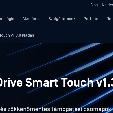
Blog
Karrie
hnológia
Akadémia
Szolgáltatások
Partners
Ta
ouch v1.3.0 kiadás
rive Smart Touch v1.
és és zökkenőmentes támogatási csomagok 