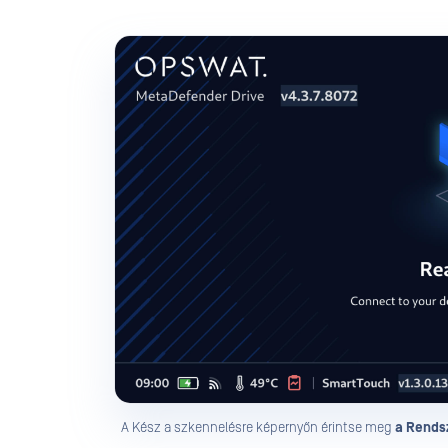
A Kész a szkennelésre képernyőn érintse meg
a Rendsz