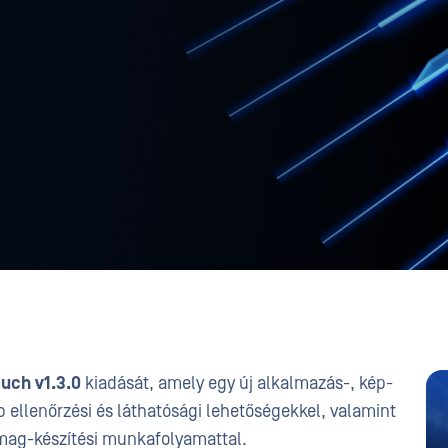
uch v1.3.0
kiadását, amely egy új alkalmazás-, kép-
bb ellenőrzési és láthatósági lehetőségekkel, valamint
omag-készítési munkafolyamattal.