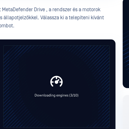
tt MetaDefender Drive , a rendszer és a motorok
állapotjelzőkkel. Válassza ki a telepíteni kívánt
gombot.