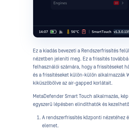
Ez a kiadás bevezeti a Rendszerfrissítés felü
nézetben jeleníti meg. Ez a frissítés továb
felhasználói számára, hogy a frissítéseket h
és a frissítéseket külön-külön alkalmazzák W
kiküszöbölve az air-gapped korlátait.
MetaDefender Smart Touch alkalmazás, kép é
egyszerű lépésben elindíthatók és kezelhető
A rendszerfrissítés központi nézetéhez 
elemet.