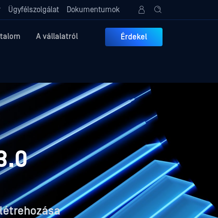
r
Ügyfélszolgálat
Dokumentumok
rtalom
A vállalatról
Érdekel
3.0
létrehozása