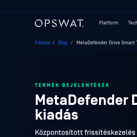
Platform
Tec
Főoldal
/
Blog
/
MetaDefender Drive Smart T
TERMÉK BEJELENTÉSEK
MetaDefender D
kiadás
Központosított frissítéskezel