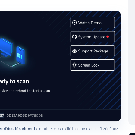
erfrissítés elemet
a rendelkezésre álló frissítések ellenőrzéséhez.