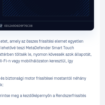
letet, amely az összes frissítési elemet egyetlen
bá lehetővé teszi MetaDefender Smart Touch
áttérben töltsék le, nyomon kövessék azok állapotát,
i-Fi-n vagy mobilhálózaton keresztül, így
s biztonsági motor frissítései mostantól néhány
k:
érintse meg a kezdőképernyőn a Rendszerfrissítés