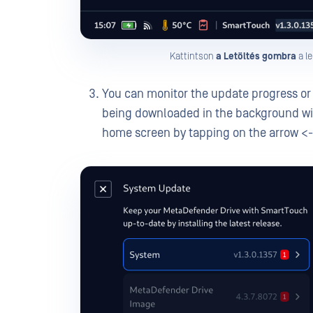
Kattintson
a Letöltés gombra
a l
You can monitor the update progress or
being downloaded in the background wit
home screen by tapping on the arrow <-