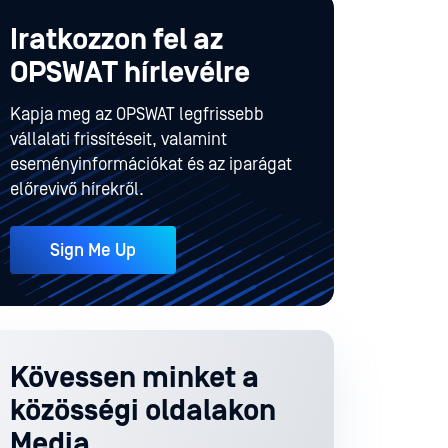
Iratkozzon fel az
OPSWAT hírlevélre
Kapja meg az OPSWAT legfrissebb
vállalati frissítéseit, valamint
eseményinformációkat és az iparágat
előrevivő hírekről.
Sign Me Up
Kövessen minket a
közösségi oldalakon
Media