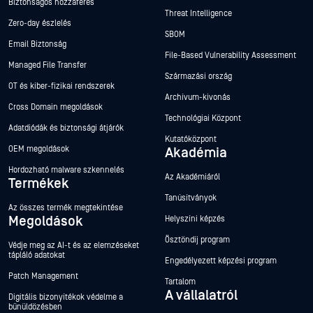
Biztonságos hozzáférés
Threat Intelligence
Zero-day észlelés
SBOM
Email Biztonság
File-Based Vulnerability Assessment
Managed File Transfer
Származási ország
OT és kiber-fizikai rendszerek
Archívum-kivonás
Cross Domain megoldások
Technológiai Központ
Adatdiódák és biztonsági átjárók
Kutatóközpont
OEM megoldások
Akadémia
Hordozható malware szkennelés
Az Akadémiáról
Termékek
Tanúsítványok
Az összes termék megtekintése
Megoldások
Helyszíni képzés
Ösztöndíj program
Védje meg az AI-t és az elemzéseket
tápláló adatokat
Engedélyezett képzési program
Patch Management
Tartalom
A vállalatról
Digitális bizonyítékok védelme a
bűnüldözésben