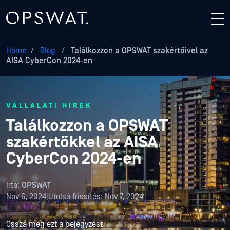
Home
/
Blog
/
Találkozzon a OPSWAT szakértőivel az
AISA CyberCon 2024-en
VÁLLALATI HÍREK
Találkozzon a OPSWAT
szakértőkkel az AISA
CyberCon 2024-en
Írta:
OPSWAT
Nov 6, 2024
|
Utolsó frissítés:
Nov 7, 2024
Ossza meg ezt a bejegyzést