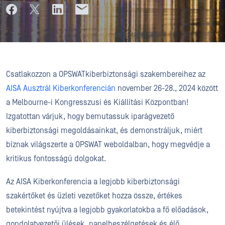
Csatlakozzon a OPSWATkiberbiztonsági szakembereihez az
AISA Ausztrál Kiberkonferencián
november 26-28., 2024 között
a Melbourne-i Kongresszusi és Kiállítási Központban!
Izgatottan várjuk, hogy bemutassuk iparágvezető
kiberbiztonsági megoldásainkat, és demonstráljuk, miért
bíznak világszerte a OPSWAT weboldalban, hogy megvédje a
kritikus fontosságú dolgokat.
Az AISA Kiberkonferencia a legjobb kiberbiztonsági
szakértőket és üzleti vezetőket hozza össze, értékes
betekintést nyújtva a legjobb gyakorlatokba a fő előadások,
gondolatvezetői ülések, panelbeszélgetések és élő,