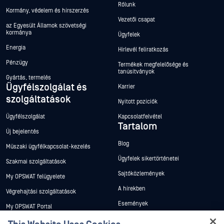
Rólunk
Kormány, védelem és hírszerzés
Vezetői csapat
az Egyesült Államok szövetségi
kormánya
Ügyfelek
Energia
Hírlevél feliratkozás
Pénzügy
Termékek megfelelősége és
tanúsítványok
Gyártás, termelés
Ügyfélszolgálat és
Karrier
szolgáltatások
Nyitott pozíciók
Ügyfélszolgálat
Kapcsolatfelvétel
Tartalom
Új bejelentés
Blog
Műszaki ügyfélkapcsolat-kezelés
Ügyfelek sikertörténetei
Szakmai szolgáltatások
Sajtóközlemények
My OPSWAT felügyelete
A hírekben
Végrehajtási szolgáltatások
Események
My OPSWAT Portal
Webináriumok
Műszaki dokumentáció