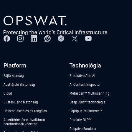
Platform
Technológia
Fájlbiztonság
Predictive Alin AI
Adattároló Biztonság
AI Content Inspector
Cloud
Metascan™ Multiscanning
Ellátási lánc biztonság
Deep CDR™ technológia
Hálózati észlelés és reagálás
Fájltípus-felismerés™
A perifériás és eltávolítható
Proaktív DLP™
adathordozók védelme
Adaptive Sandbox