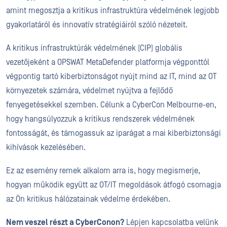
amint megosztja a kritikus infrastruktúra védelmének legjobb
gyakorlatáról és innovatív stratégiáiról szóló nézeteit.
A kritikus infrastruktúrák védelmének (CIP) globális
vezetőjeként a OPSWAT MetaDefender platformja végponttól
végpontig tartó kiberbiztonságot nyújt mind az IT, mind az OT
környezetek számára, védelmet nyújtva a fejlődő
fenyegetésekkel szemben. Célunk a CyberCon Melbourne-en,
hogy hangsúlyozzuk a kritikus rendszerek védelmének
fontosságát, és támogassuk az iparágat a mai kiberbiztonsági
kihívások kezelésében.
Ez az esemény remek alkalom arra is, hogy megismerje,
hogyan működik együtt az OT/IT megoldások átfogó csomagja
az Ön kritikus hálózatainak védelme érdekében.
Nem veszel részt a CyberConon?
Lépjen kapcsolatba velünk