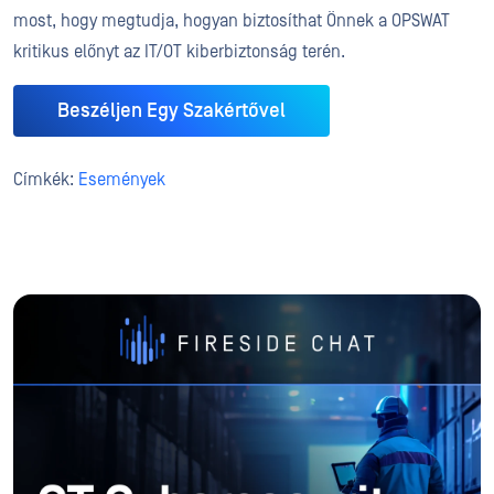
most, hogy megtudja, hogyan biztosíthat Önnek a OPSWAT
kritikus előnyt az IT/OT kiberbiztonság terén.
Beszéljen Egy Szakértővel
Címkék:
Események