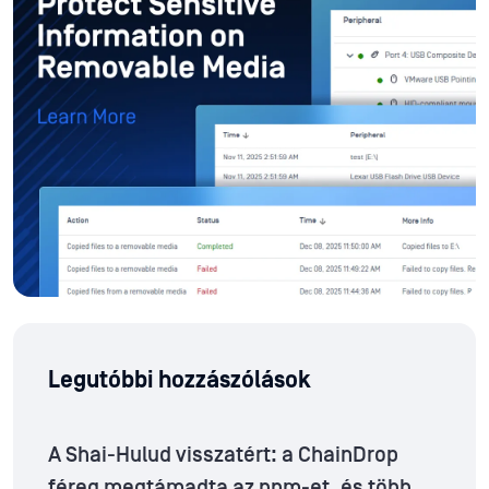
Legutóbbi hozzászólások
A Shai-Hulud visszatért: a ChainDrop
féreg megtámadta az npm-et, és több