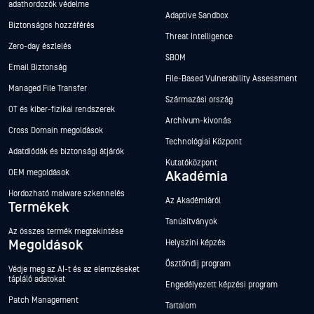
adathordozók védelme
Adaptive Sandbox
Biztonságos hozzáférés
Threat Intelligence
Zero-day észlelés
SBOM
Email Biztonság
File-Based Vulnerability Assessment
Managed File Transfer
Származási ország
OT és kiber-fizikai rendszerek
Archívum-kivonás
Cross Domain megoldások
Technológiai Központ
Adatdiódák és biztonsági átjárók
Kutatóközpont
OEM megoldások
Akadémia
Hordozható malware szkennelés
Az Akadémiáról
Termékek
Tanúsítványok
Az összes termék megtekintése
Megoldások
Helyszíni képzés
Ösztöndíj program
Védje meg az AI-t és az elemzéseket
tápláló adatokat
Engedélyezett képzési program
Patch Management
Tartalom