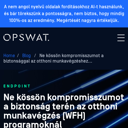
A nem angol nyelvű oldalak fordításokhoz AI-t használunk,
és bár törekszünk a pontosságra, nem biztos, hogy mindig
100%-os az eredmény. Megértését nagyra értékeljük.
Home
/
Blog
/
Ne kössön kompromisszumot a
biztonsággal az otthoni munkavégzéshez...
ENDPOINT
Ne kössön kompromisszumot
a biztonság terén az otthoni
munkavégzés (WFH)
programoknál