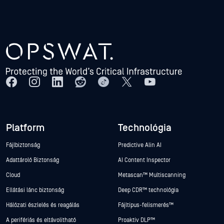
Platform
Technológia
Fájlbiztonság
Predictive Alin AI
Adattároló Biztonság
AI Content Inspector
Cloud
Metascan™ Multiscanning
Ellátási lánc biztonság
Deep CDR™ technológia
Hálózati észlelés és reagálás
Fájltípus-felismerés™
A perifériás és eltávolítható
Proaktív DLP™