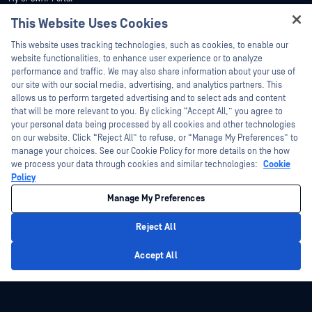
Webináriumok
Műszaki dokumentáció
This Website Uses Cookies
Adatlapok
Hey there!
Képzések
This website uses tracking technologies, such as cookies, to enable our
Fehér könyvek
I'm Ozzy, your OPSWAT virtual assistant.
website functionalities, to enhance user experience or to analyze
Biztonsági sebezhetőségi program
How can I help you secure what's critical
performance and traffic. We may also share information about your use of
Partnerek
Ingyenes eszközök
today?
our site with our social media, advertising, and analytics partners. This
allows us to perform targeted advertising and to select ads and content
Tanúsítvány
that will be more relevant to you. By clicking “Accept All,” you agree to
Technológiai partnerek
your personal data being processed by all cookies and other technologies
on our website. Click “Reject All” to refuse, or “Manage My Preferences” to
Channel partner program
manage your choices. See our Cookie Policy for more details on the how
we process your data through cookies and similar technologies:
Cookie
©2026 OPSWAT . Minden jog fenntartva. OPSWAT, MetaDefender, Metascan,
Policy
MetaAccess, az OPSWAT , Trust no File. Trust No Device., OPSWAT , Protecting the
World's Critical Infrastructure, Deep CDR™ Technology, InQuest, az InQuest logó,
Manage My Preferences
DFI, RetroHunt, Deep File Inspection és Join the Hunt az OPSWAT védjegyei. A
harmadik felek védjegyei a megfelelő tulajdonosok tulajdonát képezik.
Jogi
Adatvédelmi szabályzat
Cookie beállítások kezelése
Az Ön
Reject All
kaliforniai adatvédelmi döntései
Privacy Policy
Accept All