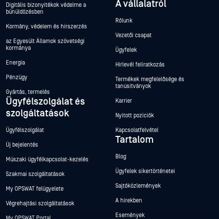
A vállalatról
Digitális bizonyítékok védelme a
bűnüldözésben
Rólunk
Kormány, védelem és hírszerzés
Vezetői csapat
az Egyesült Államok szövetségi
kormánya
Ügyfelek
Energia
Hírlevél feliratkozás
Pénzügy
Termékek megfelelősége és
tanúsítványok
Gyártás, termelés
Ügyfélszolgálat és
Karrier
szolgáltatások
Nyitott pozíciók
Ügyfélszolgálat
Kapcsolatfelvétel
Tartalom
Új bejelentés
Blog
Műszaki ügyfélkapcsolat-kezelés
Ügyfelek sikertörténetei
Szakmai szolgáltatások
Sajtóközlemények
My OPSWAT felügyelete
A hírekben
Végrehajtási szolgáltatások
Események
My OPSWAT Portal