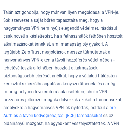
Talán azt gondolja, hogy már van ilyen megoldása; a VPN-je.
Sok szervezet a saját bőrén tapasztalta meg, hogy a
hagyományos VPN nem nyújt elegendő védelmet, ráadásul
csak növeli a késleltetést, ha a felhasználók felhőben hosztolt
alkalmazásokat érnek el, ami manapság oly gyakori. A
legújabb Zero Trust megoldások messze túlmutatnak a
hagyományos VPN-eken a távoli hozzáférés védelmében -
lehetővé teszik a felhőben hosztolt alkalmazások
biztonságosabb elérését anélkül, hogy a vállalati hálózaton
keresztül szőrszálhasogatásra kényszerülnének; és a még
mindig helyben lévő erőforrások esetében, ahol a VPN-
hozzáférés jellemző, megakadályozzák azokat a támadásokat,
amelyekre a hagyományos VPN-ek nyitottak, például a
pre-
Auth és a távoli kódvégrehajtási (RCE) támadásokat
és az
oldalirányú mozgást, ha egyébként veszélyeztetettek. A VPN