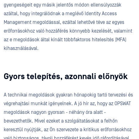
gyengeségeit egy másik jelentős módon ellensúlyozzák
azáltal, hogy integrálódnak a meglévő Identity Access
Management megoldással, ezáltal lehetővé téve az egyes
erőforrásokhoz való hozzáférés könnyebb kezelését, valamint
az e megoldások által kínált többfaktoros hitelesítés (MFA)
kihasználásával.
Gyors telepítés, azonnali előnyök
A technikai megoldások gyakran hónapokig tartó tervezési és
végrehajtási munkát igényelnek. A jó hír az, hogy az OPSWAT
megoldások nagyon gyorsan - néhány óra alatt -
bevezethetők. Mivel ezeket a szolgáltatásokat a felhőn
keresztül nyújtják, az Ön szervezete a kritikus erőforrásokhoz
való biztonságos, távoli hozzáférést kevés idő ráfordításával