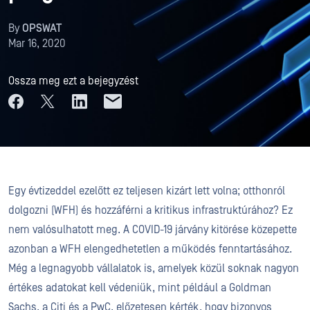
By
OPSWAT
Mar 16, 2020
Ossza meg ezt a bejegyzést
Egy évtizeddel ezelőtt ez teljesen kizárt lett volna; otthonról
dolgozni (WFH) és hozzáférni a kritikus infrastruktúrához? Ez
nem valósulhatott meg. A COVID-19 járvány kitörése közepette
azonban a WFH elengedhetetlen a működés fenntartásához.
Még a legnagyobb vállalatok is, amelyek közül soknak nagyon
értékes adatokat kell védeniük, mint például a Goldman
Sachs, a Citi és a PwC, előzetesen kérték, hogy bizonyos