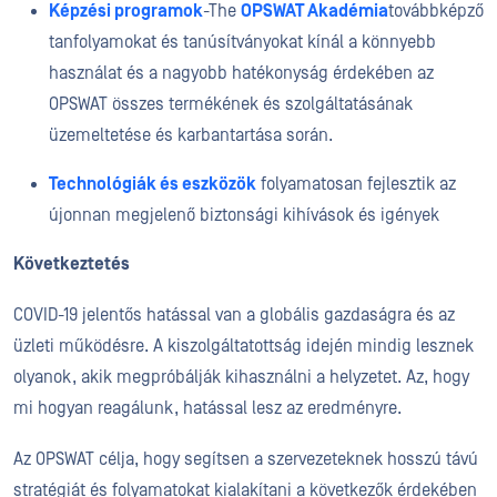
Képzési programok
-
T
he
OPSWAT Akadémia
továbbképző
tanfolyamokat és tanúsítványokat kínál a könnyebb
használat és a nagyobb hatékonyság érdekében az
OPSWAT összes termékének és szolgáltatásának
üzemeltetése és karbantartása során.
Technológiák és eszközök
folyamatosan fejlesztik az
újonnan megjelenő
biztonsági kihívások és igények
Következtetés
COVID-19
jelentős hatással van a globális gazdaságra és az
üzleti működésre.
A kiszolgáltatottság idején mindig lesznek
olyanok, akik megpróbálják kihasználni a helyzetet. Az, hogy
mi hogyan reagálunk, hatással lesz az eredményre.
Az OPSWAT célja, hogy segítsen a szervezeteknek hosszú távú
stratégiát és folyamatokat kialakítani a következők érdekében