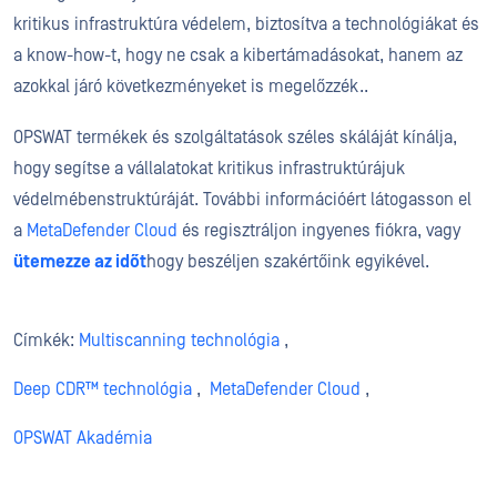
kritikus
infrastruktúra
védelem
, biztosítva a technológiákat és
a know-how-t, hogy ne csak a kibertámadásokat, hanem az
azokkal járó következményeket is megelőzzék.
.
OPSWAT termékek és szolgáltatások széles skáláját kínálja,
hogy segítse a vállalatokat
kritikus infrastruktúrájuk
védelmében
struktúráját.
További információért látogasson el
a
MetaDefender Cloud
és regisztráljon ingyenes fiókra
, vagy
ütemezze az időt
hogy beszéljen szakértőink egyikével.
Címkék:
Multiscanning technológia
,
Deep CDR™ technológia
,
MetaDefender Cloud
,
OPSWAT Akadémia