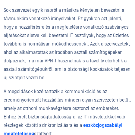
Sok szervezet egyik napról a másikra kénytelen bevezetni a
távmunkára vonatkozó irányelveket. Ez gyakran azt jelenti,
hogy a hozzáférésre és a megfelelésre vonatkozó szabványos
eljárásokat sietve kell bevezetni.
IT osztályok, hogy az üzleti
es
továbbra is normálisan működhessenek.
. Azok a szervezetek,
ahol az alkalmazottak az irodában asztali számítógépeken
dolgoznak, ma már VPN-t használnak.
s
a távoli
ly elérhetik a
asztali számítógépükről, ami a biztonsági kockázatok teljesen
új szintjeit vezeti be.
A megoldások közé tartozik a kommunikáció és az
eredményorientált hozzáállás minden olyan szervezeten belül,
amely az otthoni munkavégzésre ösztönzi az embereket.
Ehhez érett biztonságtudatosságra, az IT műveletekkel való
részlegek közötti szinkronizálásra és a
eszközjogszabályi
megfelelőség
szoftvert.