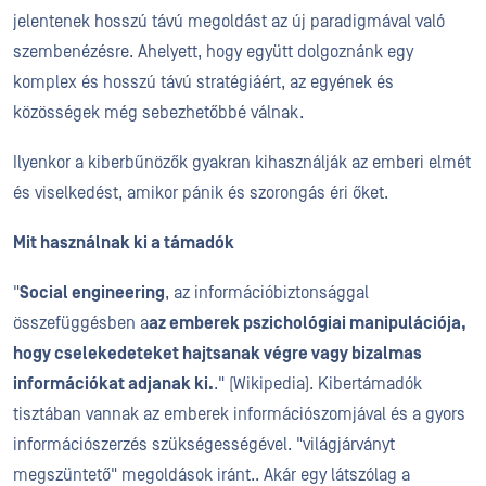
jelentenek hosszú távú megoldást az új paradigmával való
szembenézésre. Ahelyett, hogy együtt dolgoznánk egy
komplex és hosszú távú stratégiáért, az egyének és
közösségek még sebezhetőbbé válnak.
Ilyenkor a kiberbűnözők gyakran kihasználják az emberi elmét
és viselkedést, amikor pánik és szorongás éri őket.
Mit használnak ki a támadók
"
Social engineering
, az információbiztonsággal
összefüggésben a
az emberek pszichológiai manipulációja,
hogy cselekedeteket hajtsanak végre vagy bizalmas
információkat adjanak ki.
." (Wikipedia).
Kibertámadók
tisztában vannak az emberek információszomjával és a gyors
információszerzés szükségességével.
"világjárványt
megszüntető" megoldások iránt.
. Akár egy látszólag a