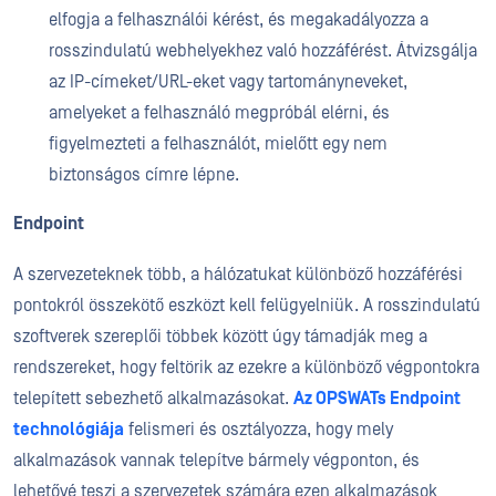
elfogja a felhasználói kérést, és megakadályozza a
rosszindulatú webhelyekhez való hozzáférést. Átvizsgálja
az IP-címeket/URL-eket vagy tartományneveket,
amelyeket a felhasználó megpróbál elérni, és
figyelmezteti a felhasználót, mielőtt egy nem
biztonságos címre lépne.
Endpoint
A szervezeteknek több, a hálózatukat különböző hozzáférési
pontokról összekötő eszközt kell felügyelniük. A rosszindulatú
szoftverek szereplői többek között úgy támadják meg a
rendszereket, hogy feltörik az ezekre a különböző végpontokra
telepített sebezhető alkalmazásokat.
Az OPSWATs Endpoint
technológiája
felismeri és osztályozza, hogy mely
alkalmazások vannak telepítve bármely végponton, és
lehetővé teszi a szervezetek számára ezen alkalmazások