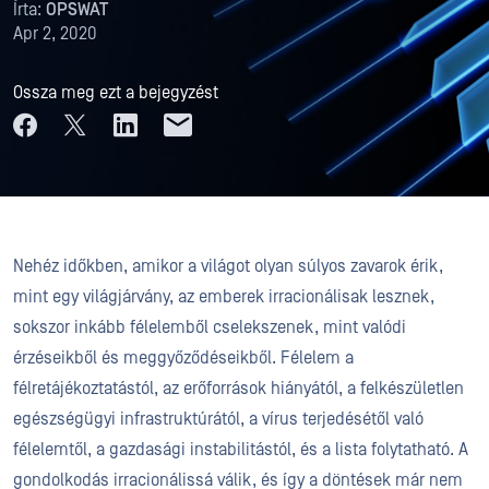
Írta:
OPSWAT
Apr 2, 2020
Ossza meg ezt a bejegyzést
Nehéz időkben, amikor a világot olyan súlyos zavarok érik,
mint egy világjárvány, az emberek irracionálisak lesznek,
sokszor inkább félelemből cselekszenek, mint valódi
érzéseikből és meggyőződéseikből. Félelem a
félretájékoztatástól, az erőforrások hiányától, a felkészületlen
egészségügyi infrastruktúrától, a vírus terjedésétől való
félelemtől, a gazdasági instabilitástól, és a lista folytatható. A
gondolkodás irracionálissá válik, és így a döntések már nem