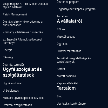
Ösztöndíj program
Védje meg az AI-t és az elemzéseket
tápláló adatokat
Engedélyezett képzési program
Patch Management
Tartalom
A vállalatról
Digitális bizonyítékok védelme a
bűnüldözésben
Rólunk
Kormány, védelem és hírszerzés
Vezetői csapat
az Egyesült Államok szövetségi
kormánya
Ügyfelek
Energia
Hírlevél feliratkozás
Pénzügy
Termékek megfelelősége és
tanúsítványok
Gyártás, termelés
Ügyfélszolgálat és
Karrier
szolgáltatások
Nyitott pozíciók
Ügyfélszolgálat
Kapcsolatfelvétel
Tartalom
Új bejelentés
Blog
Műszaki ügyfélkapcsolat-kezelés
Ügyfelek sikertörténetei
Szakmai szolgáltatások