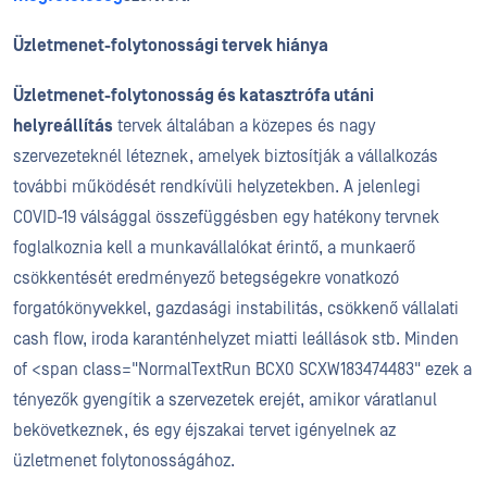
Üzletmenet-folytonossági tervek hiánya
Üzletmenet-folytonosság és katasztrófa utáni
helyreállítás
tervek általában a közepes és nagy
szervezeteknél léteznek, amelyek biztosítják a vállalkozás
további működését rendkívüli helyzetekben. A jelenlegi
COVID-19 válsággal összefüggésben egy hatékony tervnek
foglalkoznia kell a munkavállalókat érintő, a munkaerő
csökkentését eredményező betegségekre vonatkozó
forgatókönyvekkel,
gazdasági
instabilitás
,
csökkenő vállalati
cash flow, iroda
karanténhelyzet miatti leállások stb.
Minden
of <span class="NormalTextRun BCX0 SCXW183474483"
ezek a
tényezők gyengítik a szervezetek erejét, amikor váratlanul
bekövetkeznek, és egy éjszakai tervet igényelnek az
üzletmenet folytonosságához.