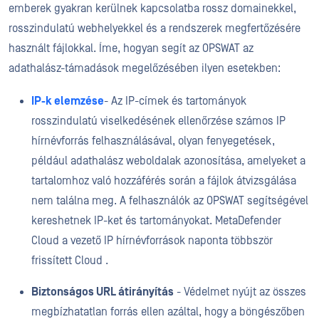
emberek gyakran kerülnek kapcsolatba rossz domainekkel,
rosszindulatú webhelyekkel és a rendszerek megfertőzésére
használt fájlokkal. Íme, hogyan segít az OPSWAT az
adathalász-támadások megelőzésében ilyen esetekben:
IP-k elemzése
- Az IP-címek és tartományok
rosszindulatú viselkedésének ellenőrzése számos IP
hírnévforrás felhasználásával, olyan fenyegetések,
például adathalász weboldalak azonosítása, amelyeket a
tartalomhoz való hozzáférés során a fájlok átvizsgálása
nem találna meg. A felhasználók az OPSWAT segítségével
kereshetnek IP-ket és tartományokat.
MetaDefender
Cloud a vezető IP hírnévforrások naponta többször
frissített Cloud .
Biztonságos URL átirányítás
- Védelmet nyújt az összes
megbízhatatlan forrás ellen azáltal, hogy a böngészőben