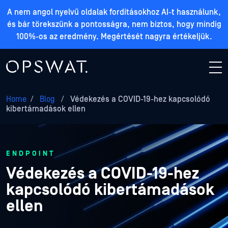
A nem angol nyelvű oldalak fordításokhoz AI-t használunk,
és bár törekszünk a pontosságra, nem biztos, hogy mindig
100%-os az eredmény. Megértését nagyra értékeljük.
Home
/
Blog
/
Védekezés a COVID-19-hez kapcsolódó
kibertámadások ellen
ENDPOINT
Védekezés a COVID-19-hez
kapcsolódó kibertámadások
ellen