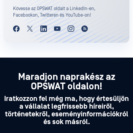
Kövesse az OPSWAT oldalt a LinkedIn-en,
Facebookon, Twitteren és YouTube-on!
Maradjon naprakész az
OPSWAT oldalon!
Iratkozzon fel még ma, hogy értesüljön
a vállalat legfrissebb híreiről,
történetekről, eseményinformációkról
és sok másról.