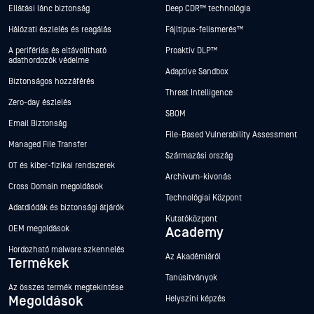
Ellátási lánc biztonság
Deep CDR™ technológia
Hálózati észlelés és reagálás
Fájltípus-felismerés™
A perifériás és eltávolítható
Proaktív DLP™
adathordozók védelme
Adaptive Sandbox
Biztonságos hozzáférés
Threat Intelligence
Zero-day észlelés
SBOM
Email Biztonság
File-Based Vulnerability Assessment
Managed File Transfer
Származási ország
OT és kiber-fizikai rendszerek
Archívum-kivonás
Cross Domain megoldások
Technológiai Központ
Adatdiódák és biztonsági átjárók
Kutatóközpont
OEM megoldások
Academy
Hordozható malware szkennelés
Az Akadémiáról
Termékek
Tanúsítványok
Az összes termék megtekintése
Megoldások
Helyszíni képzés