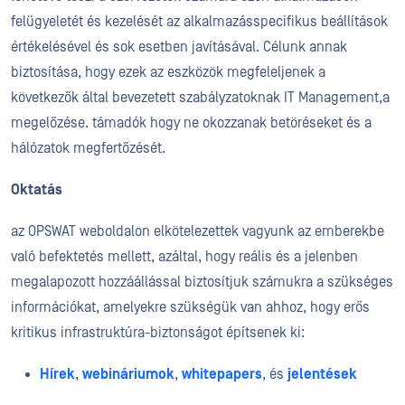
felügyeletét és kezelését az alkalmazásspecifikus beállítások
értékelésével és sok esetben javításával. Célunk annak
biztosítása, hogy ezek az eszközök megfeleljenek a
következők által bevezetett szabályzatoknak
I
T Management
,
a
megelőzése.
támadók
hogy ne okozzanak
betöréseket és a
hálózatok megfertőzését.
Oktatás
az OPSWAT weboldalon elkötelezettek vagyunk az emberekbe
való befektetés mellett, azáltal, hogy reális és a jelenben
megalapozott hozzáállással biztosítjuk számukra a szükséges
információkat, amelyekre szükségük van ahhoz, hogy erős
kritikus infrastruktúra-biztonságot építsenek ki:
Hírek
,
webináriumok
,
whitepapers
,
és
jelentések