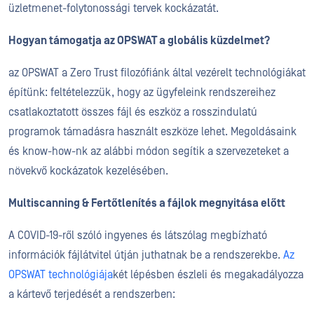
üzletmenet-folytonossági tervek kockázatát.
Hogyan támogatja az OPSWAT a globális küzdelmet?
az OPSWAT a Zero Trust filozófiánk által vezérelt technológiákat
építünk: feltételezzük, hogy az ügyfeleink rendszereihez
csatlakoztatott összes fájl és eszköz a rosszindulatú
programok támadásra használt eszköze lehet. Megoldásaink
és know-how-nk az alábbi módon segítik a szervezeteket a
növekvő kockázatok kezelésében.
Multiscanning
& Fertőtlenítés a fájlok megnyitása előtt
A COVID-19-ről szóló ingyenes és látszólag megbízható
információk fájlátvitel útján juthatnak be a rendszerekbe.
Az
OPSWAT technológiája
két lépésben észleli és megakadályozza
a kártevő terjedését a rendszerben: