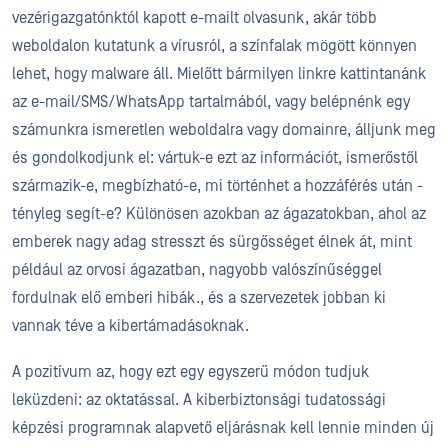
vezérigazgatónktól kapott e-mailt olvasunk, akár több
weboldalon kutatunk a vírusról, a színfalak mögött könnyen
lehet, hogy malware áll. Mielőtt bármilyen linkre kattintanánk
az e-mail/SMS/WhatsApp tartalmából, vagy belépnénk egy
számunkra ismeretlen weboldalra vagy domainre, álljunk meg
és gondolkodjunk el: vártuk-e ezt az információt, ismerőstől
származik-e, megbízható-e, mi történhet a hozzáférés után -
tényleg segít-e? Különösen azokban az ágazatokban, ahol az
emberek nagy adag stresszt és sürgősséget élnek át, mint
például az orvosi ágazatban, nagyobb valószínűséggel
fordulnak elő emberi hibák.
,
és a szervezetek jobban ki
vannak téve a kibertámadásoknak.
A pozitívum az, hogy ezt egy egyszerű módon tudjuk
leküzdeni: az oktatással. A kiberbiztonsági tudatossági
képzési programnak alapvető eljárásnak kell lennie minden új