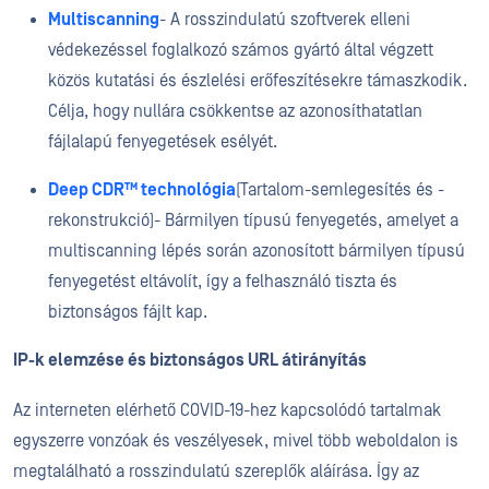
Multiscanning
- A rosszindulatú szoftverek elleni
védekezéssel foglalkozó számos gyártó által végzett
közös kutatási és észlelési erőfeszítésekre támaszkodik.
Célja, hogy nullára csökkentse az azonosíthatatlan
fájlalapú fenyegetések esélyét.
Deep CDR™ technológia
(Tartalom-semlegesítés és -
rekonstrukció)
- Bármilyen típusú fenyegetés, amelyet a
multiscanning
lépés során azonosított bármilyen típusú
fenyegetést eltávolít, így a felhasználó tiszta és
biztonságos fájlt kap.
IP-k elemzése és biztonságos URL átirányítás
Az interneten elérhető COVID-19-hez kapcsolódó tartalmak
egyszerre vonzóak és veszélyesek, mivel több weboldalon is
megtalálható a rosszindulatú szereplők aláírása. Így az