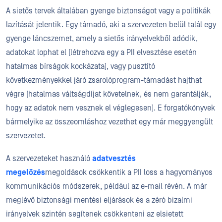
A sietős tervek általában gyenge biztonságot vagy a politikák
lazítását jelentik. Egy támadó, aki a szervezeten belül talál egy
gyenge láncszemet, amely a sietős irányelvekből adódik,
adatokat lophat el (
létrehozva egy
a PII elvesztése esetén
hatalmas bírságok kockázata), vagy pusztító
következményekkel járó zsarolóprogram-támadást hajthat
végre (hatalmas váltságdíjat követelnek, és nem garantálják,
hogy az adatok nem vesznek el véglegesen). E forgatókönyvek
bármelyike az összeomláshoz vezethet egy már meggyengült
szervezetet.
A szervezeteket használó
adatvesztés
megelőzés
megoldások csökkentik a PII lo
ss a hagyományos
kommunikációs módszerek, például az e-mail révén. A már
meglévő biztonsági mentési eljárások és a zéró bizalmi
irányelvek szintén segítenek csökkenteni az elsietett