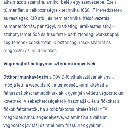
alkalmazott számára, amikor belép egy szervezetbe. Ezen
túlmenően a célközönségre - technikai (CSO, IT Menedzserek
és részlegek, CIO stb.) és nem technikai (felső vezetés,
humánerőforrás, pénzügyi, marketing, értékesítés stb.) -
szabott, ismétlődő és frissített kiberbiztonsági workshopok
segítenének csökkenteni a biztonsági rések számát és
megelőzni az incidenseket.
Végrehajtott belügyminisztériumi irányelvek
Otthoni munkavégzés
a COVID-19 elhalasztásának egyik
módja lett.
a weboldalról.
a terjedését.
-
ami
kiteheti a
felhasználókat
támadóknak
akik
gyengén védett végpontokat
követnek.
A sebezhetőségeket kihasználják, és a fiókokat
a
fiókok feltörhetők, ha a többfaktoros hitelesítési (MFA)
megoldás nincs engedélyezve, valamint ha a vállalati
végpontok javítási szintjei nem frissülnek gyakran.