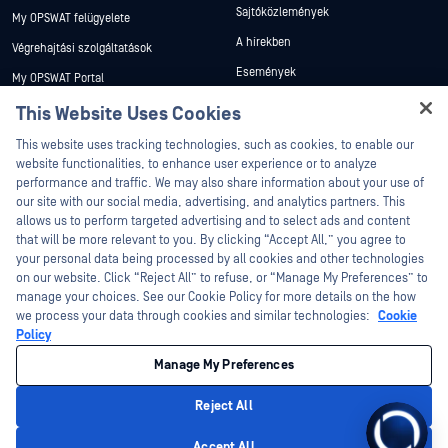
Sajtóközlemények
My OPSWAT felügyelete
A hírekben
Végrehajtási szolgáltatások
Események
My OPSWAT Portal
Webináriumok
Műszaki dokumentáció
This Website Uses Cookies
Adatlapok
Képzések
This website uses tracking technologies, such as cookies, to enable our
Fehér könyvek
website functionalities, to enhance user experience or to analyze
Biztonsági sebezhetőségi program
performance and traffic. We may also share information about your use of
Partnerek
Ingyenes eszközök
our site with our social media, advertising, and analytics partners. This
allows us to perform targeted advertising and to select ads and content
Tanúsítvány
that will be more relevant to you. By clicking “Accept All,” you agree to
Technológiai partnerek
your personal data being processed by all cookies and other technologies
on our website. Click “Reject All” to refuse, or “Manage My Preferences” to
Channel partner program
manage your choices. See our Cookie Policy for more details on the how
we process your data through cookies and similar technologies:
Cookie
©2026 OPSWAT . Minden jog fenntartva. OPSWAT, MetaDefender, Metascan,
Policy
MetaAccess, az OPSWAT , Trust no File. Trust No Device., OPSWAT , Protecting the
World's Critical Infrastructure, Deep CDR™ Technology, InQuest, az InQuest logó,
Manage My Preferences
DFI, RetroHunt, Deep File Inspection és Join the Hunt az OPSWAT védjegyei. A
harmadik felek védjegyei a megfelelő tulajdonosok tulajdonát képezik.
Jogi
Adatvédelmi szabályzat
Cookie beállítások kezelése
Az Ön
Reject All
kaliforniai adatvédelmi döntései
Accept All