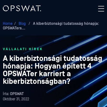
Home
/
Blog
/
A kiberbiztonsági tudatosság hónapja:
OPSWATers...
VÁLLALATI HÍREK
A kiberbiztonsági tudatosság
hónapja: Hogyan épített 4
OPSWATer karriert a
kiberbiztonságban?
Írta:
OPSWAT
Október 31, 2022