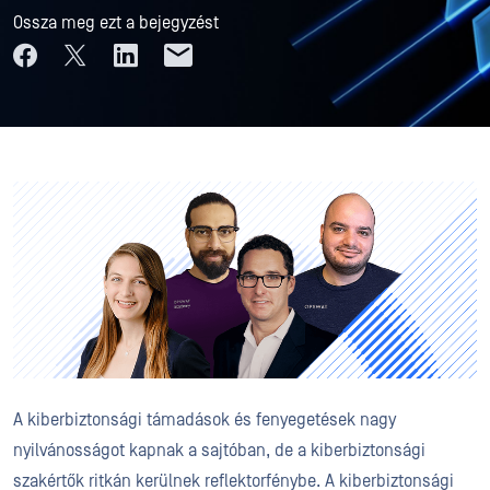
Ossza meg ezt a bejegyzést
A kiberbiztonsági támadások és fenyegetések nagy
nyilvánosságot kapnak a sajtóban, de a kiberbiztonsági
szakértők ritkán kerülnek reflektorfénybe. A kiberbiztonsági