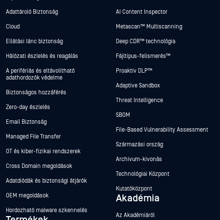
Adattároló Biztonság
AI Content Inspector
Cloud
Metascan™ Multiscanning
Ellátási lánc biztonság
Deep CDR™ technológia
Hálózati észlelés és reagálás
Fájltípus-felismerés™
A perifériás és eltávolítható
Proaktív DLP™
adathordozók védelme
Adaptive Sandbox
Biztonságos hozzáférés
Threat Intelligence
Zero-day észlelés
SBOM
Email Biztonság
File-Based Vulnerability Assessment
Managed File Transfer
Származási ország
OT és kiber-fizikai rendszerek
Archívum-kivonás
Cross Domain megoldások
Technológiai Központ
Adatdiódák és biztonsági átjárók
Kutatóközpont
OEM megoldások
Akadémia
Hordozható malware szkennelés
Az Akadémiáról