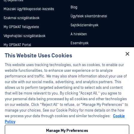
Új bejelentés
Blog
Műszaki ügyfélkapcsolat-kezelés
Ügyfelek sikertörténetei
Szakmai szolgáltatások
Sajtóközlemények
My OPSWAT felügyelete
A hírekben
Végrehajtási szolgáltatások
Események
My OPSWAT Portal
Webináriumok
Műszaki dokumentáció
This Website Uses Cookies
Adatlapok
Hey there!
Képzések
This website uses tracking technologies, such as cookies, to enable our
I'm Ozzy, your OPSWAT virtual assistant.
Fehér könyvek
website functionalities, to enhance user experience or to analyze
Biztonsági sebezhetőségi program
How can I help you secure what's critical
performance and traffic. We may also share information about your use of
Partnerek
Ingyenes eszközök
today?
our site with our social media, advertising, and analytics partners. This
allows us to perform targeted advertising and to select ads and content
Tanúsítvány
that will be more relevant to you. By clicking “Accept All,” you agree to
Technológiai partnerek
your personal data being processed by all cookies and other technologies
on our website. Click “Reject All” to refuse, or “Manage My Preferences” to
Channel partner program
manage your choices. See our Cookie Policy for more details on the how
we process your data through cookies and similar technologies:
Cookie
©2026 OPSWAT . Minden jog fenntartva. OPSWAT, MetaDefender, Metascan,
Policy
MetaAccess, az OPSWAT , Trust no File. Trust No Device., OPSWAT , Protecting the
World's Critical Infrastructure, Deep CDR™ Technology, InQuest, az InQuest logó,
Manage My Preferences
DFI, RetroHunt, Deep File Inspection és Join the Hunt az OPSWAT védjegyei. A