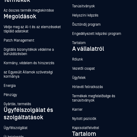
Termékek
Tanúsítványok
Az összes termék megtekintése
Megoldások
Helyszíni képzés
Ösztöndíj program
Védje meg az AI-t és az elemzéseket
tápláló adatokat
Engedélyezett képzési program
Patch Management
Tartalom
A vállalatról
Digitális bizonyítékok védelme a
bűnüldözésben
Rólunk
Kormány, védelem és hírszerzés
Vezetői csapat
az Egyesült Államok szövetségi
kormánya
Ügyfelek
Energia
Hírlevél feliratkozás
Pénzügy
Termékek megfelelősége és
tanúsítványok
Gyártás, termelés
Ügyfélszolgálat és
Karrier
szolgáltatások
Nyitott pozíciók
Ügyfélszolgálat
Kapcsolatfelvétel
Tartalom