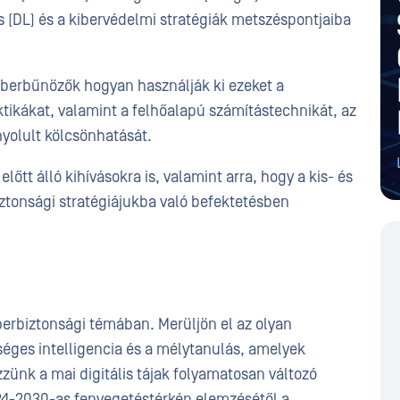
s (DL) és a kibervédelmi stratégiák metszéspontjaiba
kiberbűnözők hogyan használják ki ezeket a
ktikákat, valamint a felhőalapú számítástechnikát, az
nyolult kölcsönhatását.
lőtt álló kihívásokra is, valamint arra, hogy a kis- és
ztonsági stratégiájukba való befektetésben
erbiztonsági témában. Merüljön el az olyan
séges intelligencia és a mélytanulás, amelyek
ünk a mai digitális tájak folyamatosan változó
024-2030-as fenyegetéstérkép elemzésétől a