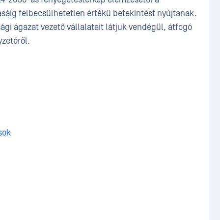
sáig felbecsülhetetlen értékű betekintést nyújtanak.
gi ágazat vezető vállalatait látjuk vendégül, átfogó
yzetéről.
sok