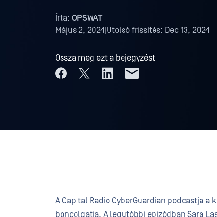
Írta:
OPSWAT
Május 2, 2024
|
Utolsó frissítés:
Dec 13, 2024
Ossza meg ezt a bejegyzést
A Capital Radio CyberGuardian podcastja a k
boncolgatja. A legutóbbi epizódban Sara Las