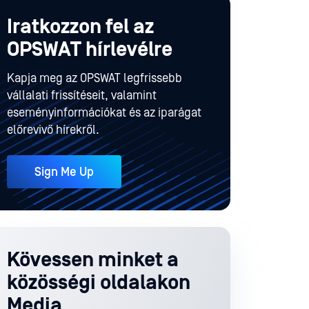
Iratkozzon fel az
OPSWAT hírlevélre
Kapja meg az OPSWAT legfrissebb
vállalati frissítéseit, valamint
eseményinformációkat és az iparágat
előrevivő hírekről.
Sign Me Up
Kövessen minket a
közösségi oldalakon
Media