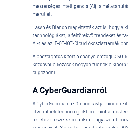
mesterséges intelligencia (AI), a mélytanulá
merül el.
Lasso és Blanco megvitatták azt is, hogy a 
technológiákat, a feltörekvő trendeket és ta
AI-t és az IT-OT-IOT-Cloud ökoszisztémák bo
A beszélgetés kitért a spanyolországi CISO-k e
középvállalkozások hogyan tudnak a kiberbi
eligazodni.
A CyberGuardianról
A CyberGuardian az Ön podcastja minden kib
élvonalbeli technológiákban, mint a mester
lehetővé teszik számunkra, hogy szembenézz
kihívásaival. Szakértői beszélgetéseink a 2