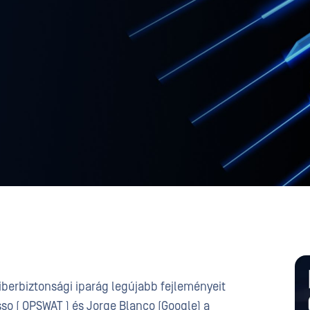
iberbiztonsági iparág legújabb fejleményeit
so ( OPSWAT ) és Jorge Blanco (Google) a