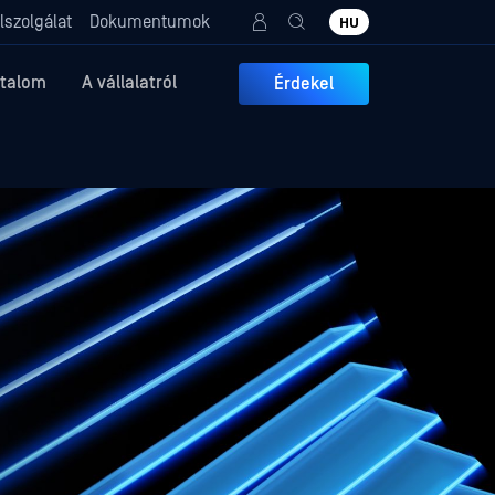
lszolgálat
Dokumentumok
HU
rtalom
A vállalatról
Érdekel