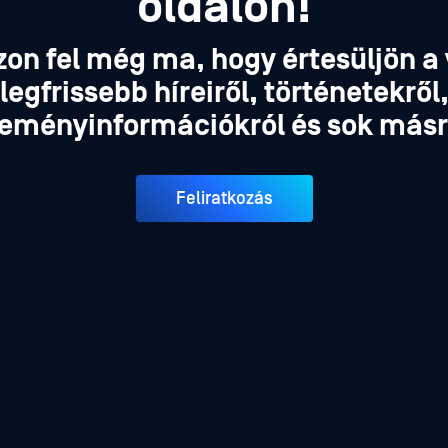
oldalon!
zon fel még ma, hogy értesüljön a 
legfrissebb híreiről, történetekről
eményinformációkról és sok másr
Feliratkozás