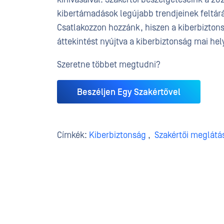
kibertámadások legújabb trendjeinek feltárá
Csatlakozzon hozzánk, hiszen a kiberbiztonsá
áttekintést nyújtva a kiberbiztonság mai hel
Szeretne többet megtudni?
Beszéljen Egy Szakértővel
Címkék:
Kiberbiztonság
,
Szakértői meglátá