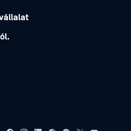
vállalat
,
ól.