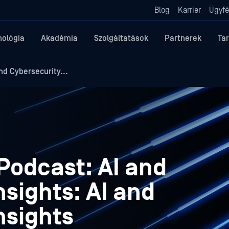
Blog
Karrier
Ügyfé
nológia
Akadémia
Szolgáltatások
Partnerek
Ta
d Cybersecurity...
Podcast: AI and
nsights: AI and
nsights