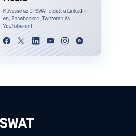
Kövesse az OPSWAT oldalt a LinkedIn-
en, Facebookon, Twitteren és
YouTube-on!
PSWAT