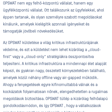
OPSWAT nem egy felhő-központú vállalat, hanem egy
ügyfélközpontú vállalat. Ott találkozunk az ügyfelekkel, ahol
éppen tartanak, és olyan személyre szabott megoldásokat
kínálunk, amelyek kielégítik azonnali igényeiket és
támogatják jövőbeli növekedésüket.
Az OPSWAT küldetése a világ kritikus infrastruktúrájának
védelme, és ezt a küldetést nem lehet kizárólag a „cloud-
first” vagy a „cloud-only” stratégiákra összpontosítva
teljesíteni. A kritikus infrastruktúra a mindennapi élet alapját
képezi, és gyakran nagy, összetett környezetekben található,
amelyek közül néhány offline vagy air-gapped működik.
Ahogy a fenyegetések egyre kifinomultabbá válnak és a
kockázatok folyamatosan nőnek, elengedhetetlen a rugalmas
megoldások biztosítása. OPSWAT túllép a kizárólag felhőalapú
gondolkodásmódon, és így OPSWAT , hogy a vállalkozások