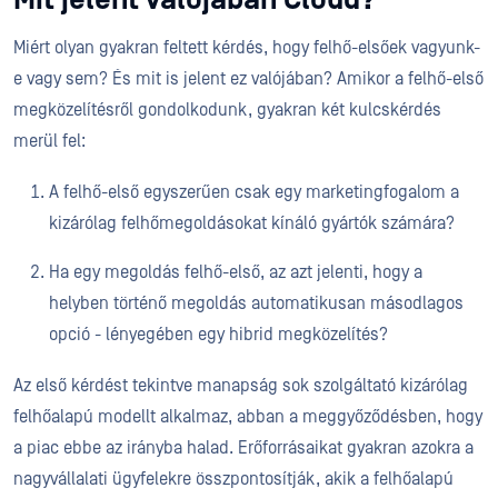
Miért olyan gyakran feltett kérdés, hogy felhő-elsőek vagyunk-
e vagy sem? És mit is jelent ez valójában? Amikor a felhő-első
megközelítésről gondolkodunk, gyakran két kulcskérdés
merül fel:
A felhő-első egyszerűen csak egy marketingfogalom a
kizárólag felhőmegoldásokat kínáló gyártók számára?
Ha egy megoldás felhő-első, az azt jelenti, hogy a
helyben történő megoldás automatikusan másodlagos
opció - lényegében egy hibrid megközelítés?
Az első kérdést tekintve manapság sok szolgáltató kizárólag
felhőalapú modellt alkalmaz, abban a meggyőződésben, hogy
a piac ebbe az irányba halad. Erőforrásaikat gyakran azokra a
nagyvállalati ügyfelekre összpontosítják, akik a felhőalapú