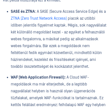
Két példa illusztrálja ezt a kihívást:
SASE és ZTNA
: A SASE (Secure Access Service Edge) és a
ZTNA (Zero Trust Network Access)
piacok az utóbbi
időben jelentős figyelmet kaptak. Mégis, sok nagyvállalat
két különálló megoldást kezel - az egyiket a felhasználói
webes forgalomra, a másikat pedig az alkalmazások
webes forgalmára. Bár ezek a megoldások nem
feltétlenül fedik egymást közvetlenül, mindkettő külön
házirendeket, kezelést és frissítéseket igényel, ami
további összetettséget és kockázatot jelenthet.
WAF (Web Application Firewall):
A Cloud WAF-
megoldások ma már elterjedtek, de a legtöbb
nagyvállalat helyben is használ olyan újgenerációs
tűzfalakat, amelyek WAF-funkciókat is tartalmaznak. Ez
kettős felállást eredményez: felhőalapú WAF egy helyben