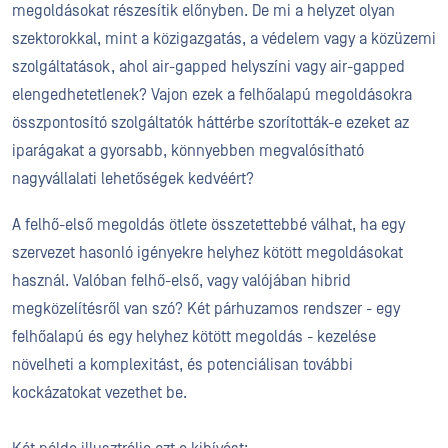
megoldásokat részesítik előnyben. De mi a helyzet olyan
szektorokkal, mint a közigazgatás, a védelem vagy a közüzemi
szolgáltatások, ahol air-gapped helyszíni vagy air-gapped
elengedhetetlenek? Vajon ezek a felhőalapú megoldásokra
összpontosító szolgáltatók háttérbe szorították-e ezeket az
iparágakat a gyorsabb, könnyebben megvalósítható
nagyvállalati lehetőségek kedvéért?
A felhő-első megoldás ötlete összetettebbé válhat, ha egy
szervezet hasonló igényekre helyhez kötött megoldásokat
használ. Valóban felhő-első, vagy valójában hibrid
megközelítésről van szó? Két párhuzamos rendszer - egy
felhőalapú és egy helyhez kötött megoldás - kezelése
növelheti a komplexitást, és potenciálisan további
kockázatokat vezethet be.