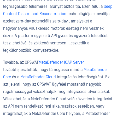
legmagasabb felismerési arányát biztosítja. Ezen felül a
Deep
Content Disarm and Reconstruction
technológiája eltávolítja
azokat zero-day potenciális zero-day , amelyeket a
hagyományos víruskereső motorok esetleg nem vesznek
észre. A platform egyszerű API gyors és egyszerű telepítést
tesz lehetővé, és zökkenőmentesen illeszkedik a
legkülönbözőbb környezetekbe.
Továbbá, az OPSWAT
MetaDefender ICAP Server
továbbfejlesztettük, hogy támogassa mind a
MetaDefender
Core
és a
MetaDefender Cloud
integrációs lehetőségként. Ez
azt jelenti, hogy az OPSWAT ügyfelei mostantól nagyobb
rugalmassággal választhatják meg integrációs útvonalaikat.
Választhatják a MetaDefender Cloud való közvetlen integrációt
az API nem rendelkező régi alkalmazások esetében, vagy
integrálhatják a MetaDefender Core helyben, a MetaDefender