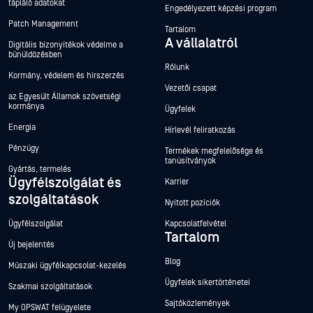
tápláló adatokat
Engedélyezett képzési program
Patch Management
Tartalom
A vállalatról
Digitális bizonyítékok védelme a
bűnüldözésben
Rólunk
Kormány, védelem és hírszerzés
Vezetői csapat
az Egyesült Államok szövetségi
kormánya
Ügyfelek
Energia
Hírlevél feliratkozás
Pénzügy
Termékek megfelelősége és
tanúsítványok
Gyártás, termelés
Ügyfélszolgálat és
Karrier
szolgáltatások
Nyitott pozíciók
Ügyfélszolgálat
Kapcsolatfelvétel
Tartalom
Új bejelentés
Blog
Műszaki ügyfélkapcsolat-kezelés
Ügyfelek sikertörténetei
Szakmai szolgáltatások
Sajtóközlemények
My OPSWAT felügyelete