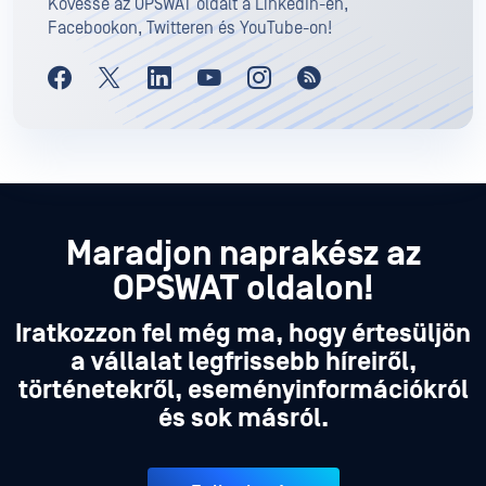
Kövesse az OPSWAT oldalt a LinkedIn-en,
Facebookon, Twitteren és YouTube-on!
Maradjon naprakész az
OPSWAT oldalon!
Iratkozzon fel még ma, hogy értesüljön
a vállalat legfrissebb híreiről,
történetekről, eseményinformációkról
és sok másról.