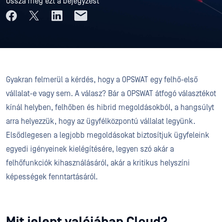
Ossza meg ezt a bejegyzést
Gyakran felmerül a kérdés, hogy a OPSWAT egy felhő-első
vállalat-e vagy sem. A válasz? Bár a OPSWAT átfogó választékot
kínál helyben, felhőben és hibrid megoldásokból, a hangsúlyt
arra helyezzük, hogy az ügyfélközpontú vállalat legyünk.
Elsődlegesen a legjobb megoldásokat biztosítjuk ügyfeleink
egyedi igényeinek kielégítésére, legyen szó akár a
felhőfunkciók kihasználásáról, akár a kritikus helyszíni
képességek fenntartásáról.
Mit jelent valójában Cloud?