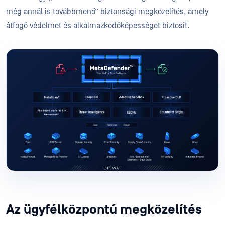
még annál is továbbmenő” biztonsági megközelítés, amely
átfogó védelmet és alkalmazkodóképességet biztosít.
Az ügyfélközpontú megközelítés