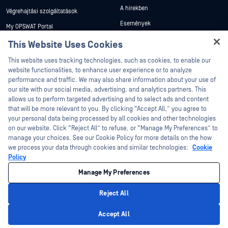
A hírekben
Végrehajtási szolgáltatások
Események
My OPSWAT Portal
Webináriumok
Műszaki dokumentáció
This Website Uses Cookies
Adatlapok
Hey there!
Képzések
This website uses tracking technologies, such as cookies, to enable our
Fehér könyvek
I'm Ozzy, your OPSWAT virtual assistant.
website functionalities, to enhance user experience or to analyze
Biztonsági sebezhetőségi program
How can I help you secure what's critical
performance and traffic. We may also share information about your use of
Partnerek
Ingyenes eszközök
today?
our site with our social media, advertising, and analytics partners. This
allows us to perform targeted advertising and to select ads and content
Tanúsítvány
that will be more relevant to you. By clicking “Accept All,” you agree to
Technológiai partnerek
your personal data being processed by all cookies and other technologies
on our website. Click “Reject All” to refuse, or “Manage My Preferences” to
Channel partner program
manage your choices. See our Cookie Policy for more details on the how
we process your data through cookies and similar technologies:
Cookie
©2026 OPSWAT . Minden jog fenntartva. OPSWAT, MetaDefender, Metascan,
Policy
MetaAccess, az OPSWAT , Trust no File. Trust No Device., OPSWAT , Protecting the
World's Critical Infrastructure, Deep CDR™ Technology, InQuest, az InQuest logó,
Manage My Preferences
DFI, RetroHunt, Deep File Inspection és Join the Hunt az OPSWAT védjegyei. A
harmadik felek védjegyei a megfelelő tulajdonosok tulajdonát képezik.
Jogi
Adatvédelmi szabályzat
Cookie beállítások kezelése
Az Ön
Reject All
kaliforniai adatvédelmi döntései
Privacy Policy
Accept All