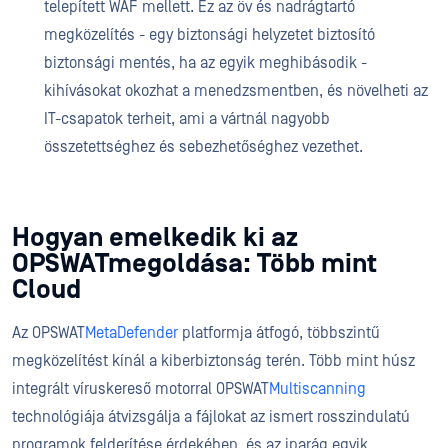
telepített WAF mellett. Ez az öv és nadrágtartó
megközelítés - egy biztonsági helyzetet biztosító
biztonsági mentés, ha az egyik meghibásodik -
kihívásokat okozhat a menedzsmentben, és növelheti az
IT-csapatok terheit, ami a vártnál nagyobb
összetettséghez és sebezhetőséghez vezethet.
Hogyan emelkedik ki az
OPSWATmegoldása: Több mint
Cloud
Az OPSWAT
MetaDefender
platformja átfogó, többszintű
megközelítést kínál a kiberbiztonság terén. Több mint húsz
integrált víruskereső motorral OPSWAT
Multiscanning
technológiája átvizsgálja a fájlokat az ismert rosszindulatú
programok felderítése érdekében, és az iparág egyik