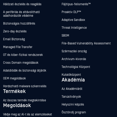
Hálózati észlelés és reagálás
Fájltípus-felismerés™
A perifériás és eltávolítható
Proaktív DLP™
adathordozók védelme
Adaptive Sandbox
Biztonságos hozzáférés
Threat Intelligence
Zero-day észlelés
SBOM
Email Biztonság
File-Based Vulnerability Assessment
Managed File Transfer
Származási ország
OT és kiber-fizikai rendszerek
Archívum-kivonás
Cross Domain megoldások
Technológiai Központ
Adatdiódák és biztonsági átjárók
Kutatóközpont
OEM megoldások
Akadémia
Hordozható malware szkennelés
Az Akadémiáról
Termékek
Tanúsítványok
Az összes termék megtekintése
Megoldások
Helyszíni képzés
Ösztöndíj program
Védje meg az AI-t és az elemzéseket