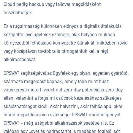
Cloud pedig backup vagy failover megoldásként
használhatják.
Ez a rugalmasság különösen előnyös a digitális átalakulás
közepette lévő ügyfelek számára, akik helyben működő
környezetből felhőalapú környezetre állnak át, miközben rövid
vagy középtávon továbbra is támogatniuk kell a régi
alkalmazásokat.
OPSWAT segítségével az ügyfelek egy olyan, egyetlen gyártótól
származó megoldást kapnak, amely több mint húsz
víruskereső motort, védelmet zero-day potenciális zero-day
ellen, valamint a forgalmi csúcsok kezeléséhez szükséges
skálázhatóságot kínál. Akár helyszíni, akár felhőalapú, akár
hibrid megoldásra van szüksége, OPSWAT minden igényét
OPSWAT – még a régebbi alkalmazások esetében is. Ez
valóban egy „övet és nadrágtartót is magában foglaló, sőt