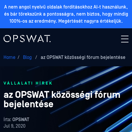
A nem angol nyelvű oldalak fordításokhoz AI-t használunk,
és bár törekszünk a pontosságra, nem biztos, hogy mindig
100%-os az eredmény. Megértését nagyra értékeljük.
Home
/
Blog
/
az OPSWAT közösségi fórum bejelentése
VÁLLALATI HÍREK
az OPSWAT közösségi fórum
bejelentése
Írta:
OPSWAT
Jul 9, 2020