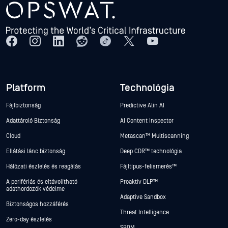
Platform
Technológia
Fájlbiztonság
Predictive Alin AI
Adattároló Biztonság
AI Content Inspector
Cloud
Metascan™ Multiscanning
Ellátási lánc biztonság
Deep CDR™ technológia
Hálózati észlelés és reagálás
Fájltípus-felismerés™
A perifériás és eltávolítható
Proaktív DLP™
adathordozók védelme
Adaptive Sandbox
Biztonságos hozzáférés
Threat Intelligence
Zero-day észlelés
SBOM