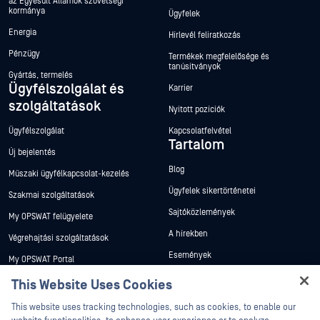
az Egyesült Államok szövetségi
kormánya
Ügyfelek
Energia
Hírlevél feliratkozás
Pénzügy
Termékek megfelelősége és
tanúsítványok
Gyártás, termelés
Ügyfélszolgálat és
Karrier
szolgáltatások
Nyitott pozíciók
Ügyfélszolgálat
Kapcsolatfelvétel
Tartalom
Új bejelentés
Blog
Műszaki ügyfélkapcsolat-kezelés
Ügyfelek sikertörténetei
Szakmai szolgáltatások
Sajtóközlemények
My OPSWAT felügyelete
A hírekben
Végrehajtási szolgáltatások
Események
My OPSWAT Portal
Webináriumok
Műszaki dokumentáció
This Website Uses Cookies
Adatlapok
Képzések
This website uses tracking technologies, such as cookies, to enable our
Fehér könyvek