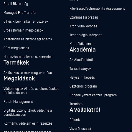
Email Biztonság
File-Based Vulnerability Assessment
Managed File Transfer
Származási ország
OT és kiber-fizikai rendszerek
Archívum-kivonás
Cross Domain megoldások
Technológiai Központ
Adatdiódák és biztonsági átjárók
Kutatóközpont
OEM megoldások
Akadémia
Hordozható malware szkennelés
Az Akadémiáról
Termékek
Tanúsítványok
Az összes termék megtekintése
Megoldások
Helyszíni képzés
Ösztöndíj program
Védje meg az AI-t és az elemzéseket
tápláló adatokat
Engedélyezett képzési program
Patch Management
Tartalom
A vállalatról
Digitális bizonyítékok védelme a
bűnüldözésben
Rólunk
Kormány, védelem és hírszerzés
Vezetői csapat