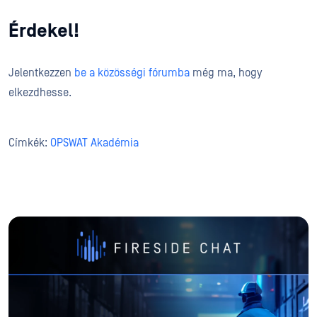
Érdekel!
Jelentkezzen
be a közösségi fórumba
még ma, hogy
elkezdhesse.
Címkék:
OPSWAT Akadémia