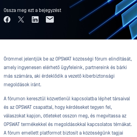
Ossza meg ezt a bejegyzést
Örömmel jelentjük be az OPSWAT közösségi fórum elindítását,
amely ingyenesen elérhető ügyfeleink, partnereink és bárki
más számára, aki érdeklődik a vezető kiberbiztonsági
megoldások iránt.
A fórumon keresztül közvetlenül kapcsolatba léphet társaival
és az OPSWAT csapattal, hogy kérdéseket tegyen fel,
válaszokat kapjon, ötleteket osszon meg, és megvitassa az
OPSWAT termékekkel és megoldásokkal kapcsolatos témákat.
A fórum emellett platformot biztosít a közösségünk tagjai