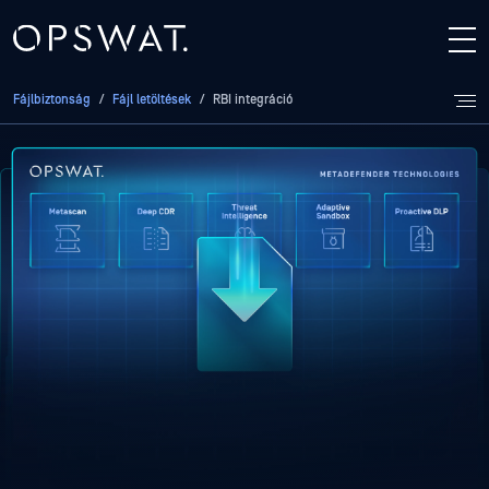
Fájlbiztonság
/
Fájl letöltések
/
RBI integráció