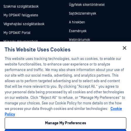
Ügyfelek sikertörténetei
Szakmai szolgáltatások
Sajtóközlemények
My OPSWAT felügyelete
A hírekben
Végrehajtási szolgáltatások
Események
My OPSWAT Portal
Webináriumok
Műszaki dokumentáció
This Website Uses Cookies
Adatlapok
Képzések
Hey there!
Fehér könyvek
This website uses tracking technologies, such as cookies, to enable our
Biztonsági sebezhetőségi program
Partners
I'm Ozzy, your OPSWAT virtual assistant.
website functionalities, to enhance user experience or to analyze
Ingyenes eszközök
How can I help you secure what's critical
performance and traffic. We may also share information about your use of
today?
Tanúsítvány
our site with our social media, advertising, and analytics partners. This
allows us to perform targeted advertising and to select ads and content
Technológiai partnerek
that will be more relevant to you. By clicking “Accept All,” you agree to
your personal data being processed by all cookies and other technologies
Channel partner program
on our website. Click “Reject All” to refuse, or “Manage My Preferences” to
manage your choices. See our Cookie Policy for more details on the how
©2026 OPSWAT . Minden jog fenntartva. OPSWAT, MetaDefender, Metascan,
we process your data through cookies and similar technologies:
Cookie
MetaAccess, az OPSWAT , Trust no File. Trust No Device., OPSWAT , Protecting the
Policy
World's Critical Infrastructure, Deep CDR™ Technology, InQuest, az InQuest logó,
DFI, RetroHunt, Deep File Inspection és Join the Hunt az OPSWAT védjegyei. A
Manage My Preferences
harmadik felek védjegyei a megfelelő tulajdonosok tulajdonát képezik.
Jogi
Adatvédelmi szabályzat
Cookie beállítások kezelése
Az Ön