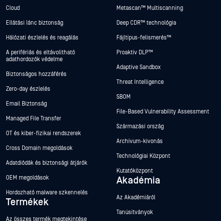
Cloud
Metascan™ Multiscanning
Ellátási lánc biztonság
Deep CDR™ technológia
Hálózati észlelés és reagálás
Fájltípus-felismerés™
A perifériás és eltávolítható
Proaktív DLP™
adathordozók védelme
Adaptive Sandbox
Biztonságos hozzáférés
Threat Intelligence
Zero-day észlelés
SBOM
Email Biztonság
File-Based Vulnerability Assessment
Managed File Transfer
Származási ország
OT és kiber-fizikai rendszerek
Archívum-kivonás
Cross Domain megoldások
Technológiai Központ
Adatdiódák és biztonsági átjárók
Kutatóközpont
OEM megoldások
Akadémia
Hordozható malware szkennelés
Az Akadémiáról
Termékek
Tanúsítványok
Az összes termék megtekintése