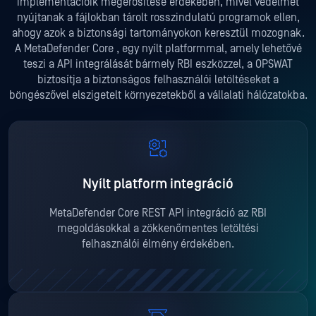
implementációik megerősítése érdekében, mivel védelmet
nyújtanak a fájlokban tárolt rosszindulatú programok ellen,
ahogy azok a biztonsági tartományokon keresztül mozognak.
A MetaDefender Core , egy nyílt platformmal, amely lehetővé
teszi a API integrálását bármely RBI eszközzel, a OPSWAT
biztosítja a biztonságos felhasználói letöltéseket a
böngészővel elszigetelt környezetekből a vállalati hálózatokba.
Nyílt platform integráció
MetaDefender Core REST API integráció az RBI
megoldásokkal a zökkenőmentes letöltési
felhasználói élmény érdekében.