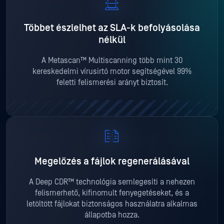
Többet észlelhet az SLA-k befolyásolása
nélkül
A Metascan™ Multiscanning több mint 30
kereskedelmi vírusirtó motor segítségével 99%
feletti felismerési arányt biztosít.
Megelőzés a fájlok regenerálásával
A Deep CDR™ technológia semlegesíti a nehezen
felismerhető, kifinomult fenyegetéseket, és a
letöltött fájlokat biztonságos használatra alkalmas
állapotba hozza.