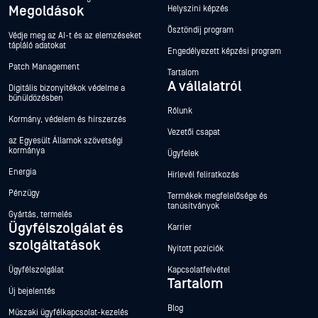
Megoldások
Helyszíni képzés
Ösztöndíj program
Védje meg az AI-t és az elemzéseket
tápláló adatokat
Engedélyezett képzési program
Patch Management
Tartalom
A vállalatról
Digitális bizonyítékok védelme a
bűnüldözésben
Rólunk
Kormány, védelem és hírszerzés
Vezetői csapat
az Egyesült Államok szövetségi
kormánya
Ügyfelek
Energia
Hírlevél feliratkozás
Pénzügy
Termékek megfelelősége és
tanúsítványok
Gyártás, termelés
Ügyfélszolgálat és
Karrier
szolgáltatások
Nyitott pozíciók
Ügyfélszolgálat
Kapcsolatfelvétel
Tartalom
Új bejelentés
Blog
Műszaki ügyfélkapcsolat-kezelés