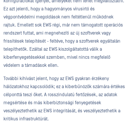
konfigurációkat igényel, amelyeket nem lehet megváltoztatni.
Ez azt jelenti, hogy a hagyományos vírusirtó és
végpontvédelmi megoldások nem feltétlenül működnek
rajtuk. Emellett sok EWS régi, már nem támogatott operációs
rendszert futtat, ami megnehezíti az új szoftverek vagy
frissítések telepítését - feltéve, hogy a szoftverek egyáltalán
telepíthetők. Ezáltal az EWS kiszolgáltatottá válik a
kiberfenyegetésekkel szemben, mivel nincs megfelelő
védelem a támadások ellen.
További kihívást jelent, hogy az EWS gyakran érzékeny
hálózatokhoz kapcsolódik; ez a kiberbűnözők számára értékes
célponttá teszi őket. A rosszindulatú fertőzések, az adatok
megsértése és más kiberbiztonsági fenyegetések
veszélyeztethetik az EWS integritását, és veszélyeztethetik a
kritikus infrastruktúrát.