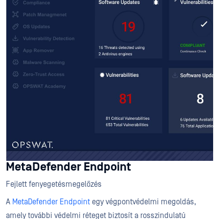
MetaDefender Endpoint
Fejlett fenyegetésmegelőzés
A
MetaDefender Endpoint
egy végpontvédelmi megoldás,
amely további védelmi réteget biztosít a rosszindulatú