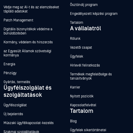
Ösztöndíj program
Védje meg az AI-t és az elemzéseket
tápláló adatokat
Engedélyezett képzési program
Patch Management
Tartalom
A vállalatról
Digitális bizonyítékok védelme a
bűnüldözésben
Rólunk
Kormány, védelem és hírszerzés
Vezetői csapat
az Egyesült Államok szövetségi
kormánya
Ügyfelek
Energia
Hírlevél feliratkozás
Pénzügy
Termékek megfelelősége és
tanúsítványok
Gyártás, termelés
Ügyfélszolgálat és
Karrier
szolgáltatások
Nyitott pozíciók
Ügyfélszolgálat
Kapcsolatfelvétel
Tartalom
Új bejelentés
Blog
Műszaki ügyfélkapcsolat-kezelés
Ügyfelek sikertörténetei
Szakmai szolgáltatások