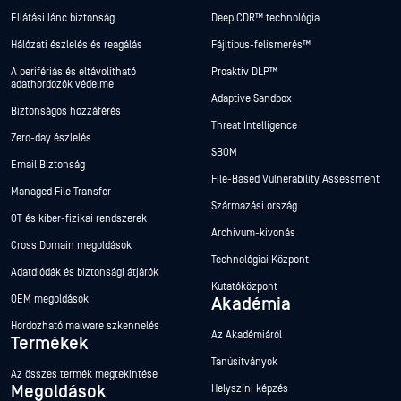
Ellátási lánc biztonság
Deep CDR™ technológia
Hálózati észlelés és reagálás
Fájltípus-felismerés™
A perifériás és eltávolítható
Proaktív DLP™
adathordozók védelme
Adaptive Sandbox
Biztonságos hozzáférés
Threat Intelligence
Zero-day észlelés
SBOM
Email Biztonság
File-Based Vulnerability Assessment
Managed File Transfer
Származási ország
OT és kiber-fizikai rendszerek
Archívum-kivonás
Cross Domain megoldások
Technológiai Központ
Adatdiódák és biztonsági átjárók
Kutatóközpont
OEM megoldások
Akadémia
Hordozható malware szkennelés
Az Akadémiáról
Termékek
Tanúsítványok
Az összes termék megtekintése
Megoldások
Helyszíni képzés