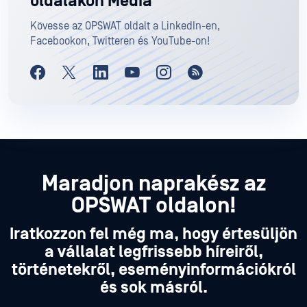
oldalakon Media
Kövesse az OPSWAT oldalt a LinkedIn-en,
Facebookon, Twitteren és YouTube-on!
Maradjon naprakész az
OPSWAT oldalon!
Iratkozzon fel még ma, hogy értesüljön
a vállalat legfrissebb híreiről,
történetekről, eseményinformációkról
és sok másról.