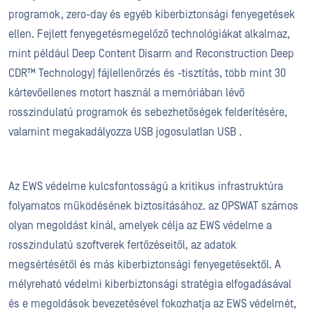
programok, zero-day és egyéb kiberbiztonsági fenyegetések
ellen. Fejlett fenyegetésmegelőző technológiákat alkalmaz,
mint például Deep Content Disarm and Reconstruction Deep
CDR™ Technology) fájlellenőrzés és -tisztítás, több mint 30
kártevőellenes motort használ a memóriában lévő
rosszindulatú programok és sebezhetőségek felderítésére,
valamint megakadályozza USB jogosulatlan USB .
Az EWS védelme kulcsfontosságú a kritikus infrastruktúra
folyamatos működésének biztosításához. az OPSWAT számos
olyan megoldást kínál, amelyek célja az EWS védelme a
rosszindulatú szoftverek fertőzéseitől, az adatok
megsértésétől és más kiberbiztonsági fenyegetésektől. A
mélyreható védelmi kiberbiztonsági stratégia elfogadásával
és e megoldások bevezetésével fokozhatja az EWS védelmét,