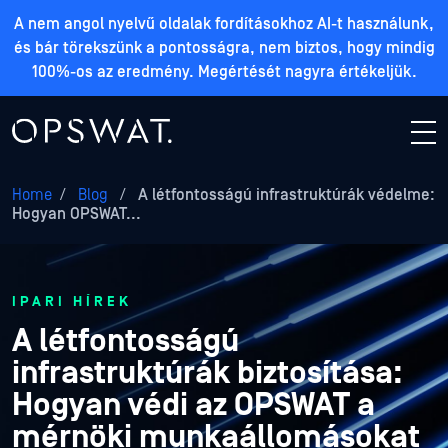
A nem angol nyelvű oldalak fordításokhoz AI-t használunk,
és bár törekszünk a pontosságra, nem biztos, hogy mindig
100%-os az eredmény. Megértését nagyra értékeljük.
Home
/
Blog
/
A létfontosságú infrastruktúrák védelme:
Hogyan OPSWAT...
IPARI HÍREK
A létfontosságú
infrastruktúrák biztosítása:
Hogyan védi az OPSWAT a
mérnöki munkaállomásokat