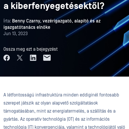
a kiberfenyegetésektől?
Írta:
Benny Czarny, vezérigazgató, alapító és az
igazgatótanács elnöke
Jun 13, 2023
Ossza meg ezt a bejegyzést
A létfontosságú infrastruktúra minden eddiginél fontosabb
szerepet játszik az olyan alapvető szolgáltatások
támogatásában, mint az energiatermelés, a szállítás és a
gyártás. Az operatív technológia (OT) és az információs
technológia (IT) konvergenciája, valamint a technológiától való