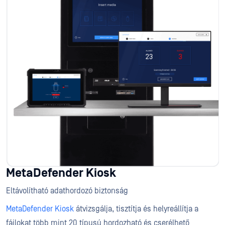
MetaDefender Kiosk
Eltávolítható adathordozó biztonság
MetaDefender Kiosk
átvizsgálja, tisztítja és helyreállítja a
fájlokat több mint 20 típusú hordozható és cserélhető