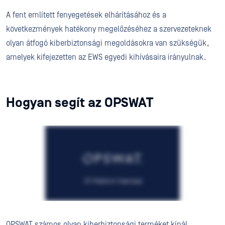
A fent említett fenyegetések elhárításához és a
következmények hatékony megelőzéséhez a szervezeteknek
olyan átfogó kiberbiztonsági megoldásokra van szükségük,
amelyek kifejezetten az EWS egyedi kihívásaira irányulnak.
Hogyan segít az OPSWAT
OPSWAT számos olyan kiberbiztonsági terméket kínál,