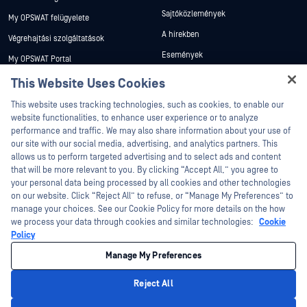
Sajtóközlemények
My OPSWAT felügyelete
A hírekben
Végrehajtási szolgáltatások
Események
My OPSWAT Portal
Webináriumok
Műszaki dokumentáció
This Website Uses Cookies
Adatlapok
Hey there!
Képzések
This website uses tracking technologies, such as cookies, to enable our
I'm Ozzy, your OPSWAT virtual assistant.
Fehér könyvek
website functionalities, to enhance user experience or to analyze
Biztonsági sebezhetőségi program
How can I help you secure what's critical
performance and traffic. We may also share information about your use of
Partnerek
Ingyenes eszközök
today?
our site with our social media, advertising, and analytics partners. This
allows us to perform targeted advertising and to select ads and content
Tanúsítvány
that will be more relevant to you. By clicking “Accept All,” you agree to
Technológiai partnerek
your personal data being processed by all cookies and other technologies
on our website. Click “Reject All” to refuse, or “Manage My Preferences” to
Channel partner program
manage your choices. See our Cookie Policy for more details on the how
we process your data through cookies and similar technologies:
Cookie
©2026 OPSWAT . Minden jog fenntartva. OPSWAT, MetaDefender, Metascan,
Policy
MetaAccess, az OPSWAT , Trust no File. Trust No Device., OPSWAT , Protecting the
World's Critical Infrastructure, Deep CDR™ Technology, InQuest, az InQuest logó,
Manage My Preferences
DFI, RetroHunt, Deep File Inspection és Join the Hunt az OPSWAT védjegyei. A
harmadik felek védjegyei a megfelelő tulajdonosok tulajdonát képezik.
Jogi
Adatvédelmi szabályzat
Cookie beállítások kezelése
Az Ön
Reject All
kaliforniai adatvédelmi döntései
Privacy Policy