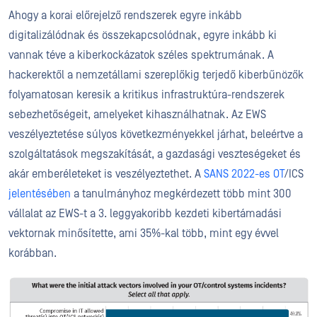
Ahogy a korai előrejelző rendszerek egyre inkább
digitalizálódnak és összekapcsolódnak, egyre inkább ki
vannak téve a kiberkockázatok széles spektrumának. A
hackerektől a nemzetállami szereplőkig terjedő kiberbűnözők
folyamatosan keresik a kritikus infrastruktúra-rendszerek
sebezhetőségeit, amelyeket kihasználhatnak. Az EWS
veszélyeztetése súlyos következményekkel járhat, beleértve a
szolgáltatások megszakítását, a gazdasági veszteségeket és
akár emberéleteket is veszélyeztethet. A
SANS 2022-es OT
/ICS
jelentésében
a tanulmányhoz megkérdezett több mint 300
vállalat az EWS-t a 3. leggyakoribb kezdeti kibertámadási
vektornak minősítette, ami 35%-kal több, mint egy évvel
korábban.