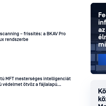
 generált rosszindulatú programok
 észleli
Fe
in
az
canning – frissítés: a BKAV Pro
él
nux rendszerbe
mi
tú MFT mesterséges intelligenciát
 védelmet ötvöz a fájlalapú
Kö
kö