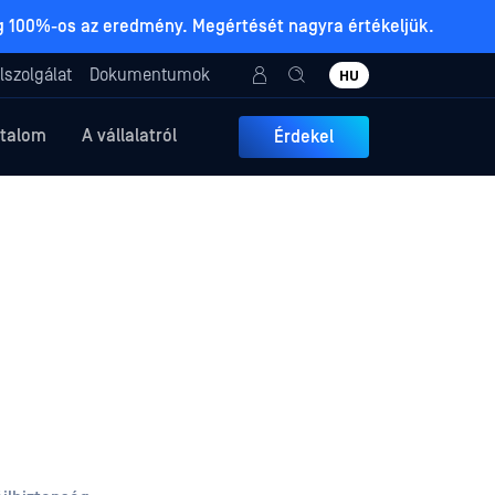
ig 100%-os az eredmény. Megértését nagyra értékeljük.
lszolgálat
Dokumentumok
HU
rtalom
A vállalatról
Érdekel