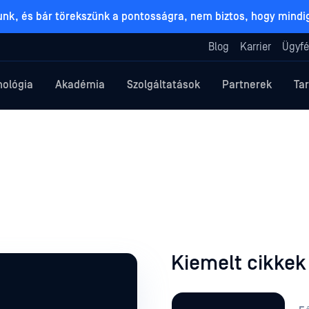
lunk, és bár törekszünk a pontosságra, nem biztos, hogy mind
Blog
Karrier
Ügyfé
nológia
Akadémia
Szolgáltatások
Partnerek
Ta
Kiemelt cikkek