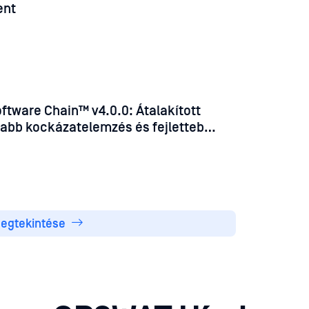
ent
tware Chain™ v4.0.0: Átalakított
yabb kockázatelemzés és fejlettebb
egtekintése