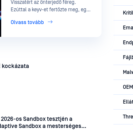
Visszatért az önterjedő féreg.
Ezúttal a keyv-et fertőzte meg, egy
Krit
npm-gyorsítótárazó könyvtárat,
Olvass tovább
amely több millió buildben
Emai
szerepel, és beépített egy második
indítót is, amely akkor lép
End
működésbe, amikor a fejlesztő
legközelebb megnyitja a projektet.
Fájl
LE kockázata
Mal
OEM
Ellá
Thre
 2026-os Sandbox tesztjén a