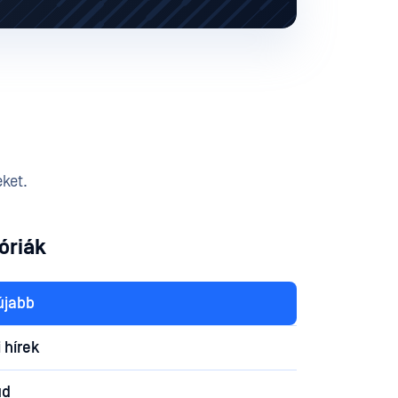
eket.
óriák
újabb
i hírek
ud