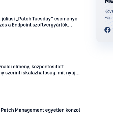
Me
Köve
Face
. júliusi „Patch Tuesday” eseménye
lzés a Endpoint szoftvergyártók
nálói élmény, központosított
ny szerinti skálázhatóság: mit nyújt
y MetaDefender™ Storage Security
ak?
ti Patch Management egyetlen konzol