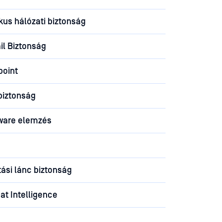
ikus hálózati biztonság
l Biztonság
point
biztonság
ware elemzés
tási lánc biztonság
at Intelligence