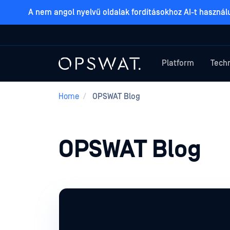
A nem angol nyelvű oldalak fordításokhoz AI-t haszná
Platform
Tech
Home
/
OPSWAT Blog
OPSWAT Blog