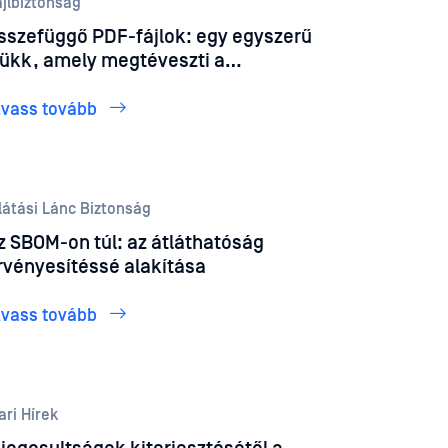
jlbiztonság
sszefüggő PDF-fájlok: egy egyszerű
rükk, amely megtéveszti a
ártevőirtó programokat és a
esterséges intelligencia
lvass tovább
endszereket
látási Lánc Biztonság
z SBOM-on túl: az átláthatóság
rvényesítéssé alakítása
lvass tovább
ari Hírek