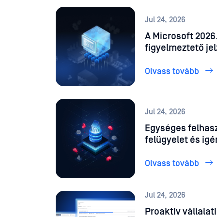
Jul 24, 2026
A Microsoft 2026
figyelmeztető je
számára
Olvass tovább
Jul 24, 2026
Egységes felhasz
felügyelet és igé
Storage Securit
.5.0 a csapatán
Olvass tovább
Jul 24, 2026
Proaktív vállala