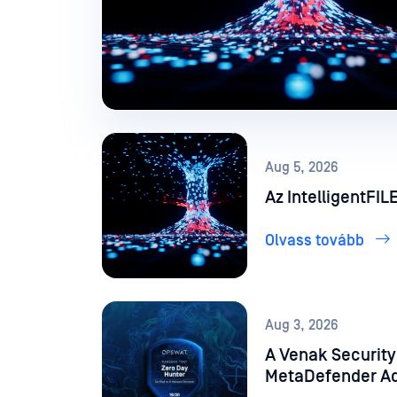
Aug 5, 2026
Az IntelligentFI
Olvass tovább
Aug 3, 2026
A Venak Security
MetaDefender Adaptive Sandbox a mesterséges