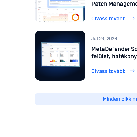
Patch Managem
Olvass tovább
Jul 23, 2026
MetaDefender Sof
felület, hatékon
automatizálás
Olvass tovább
Minden cikk m