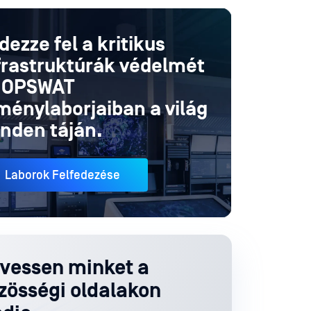
dezze fel a kritikus
frastruktúrák védelmét
 OPSWAT
ménylaborjaiban a világ
nden táján.
Laborok Felfedezése
vessen minket a
zösségi oldalakon