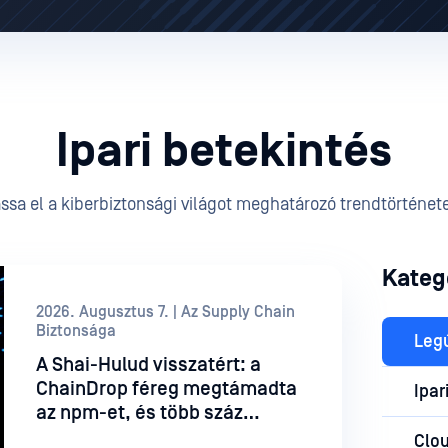
Ipari betekintés
ssa el a kiberbiztonsági világot meghatározó trendtörténet
Kateg
2026. Augusztus 7. | Az Supply Chain
Biztonsága
Leg
A Shai-Hulud visszatért: a
ChainDrop féreg megtámadta
Ipar
az npm-et, és több száz
csomagot fertőzött meg
Clo