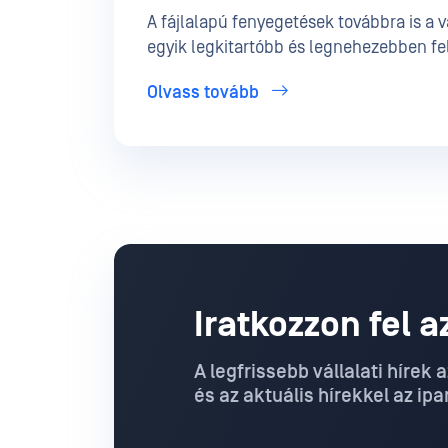
A fájlalapú fenyegetések továbbra is a 
egyik legkitartóbb és legnehezebben fe
jelentik, zero-day dokumentumokban re
Olvass tovább
látszólag biztonságos fájlokba rejtett AP
szervezetek igyekeznek minden, a rend
fájlt biztonságossá tenni, a tartalom-se
rekonstrukció (CDR) a védelem egyik ku
rétegévé vált.
Iratkozzon fel 
A legfrissebb vállalati híre
és az aktuális hírekkel az ipa