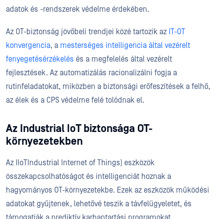
adatok és -rendszerek védelme érdekében.
Az OT-biztonság jövőbeli trendjei közé tartozik az
IT-OT
konvergencia
, a
mesterséges intelligencia által vezérelt
fenyegetésérzékelés
és a megfelelés által vezérelt
fejlesztések. Az automatizálás racionalizálni fogja a
rutinfeladatokat, miközben a biztonsági erőfeszítések a felhő,
az élek és a CPS védelme felé tolódnak el.
Az Industrial IoT biztonsága OT-
környezetekben
Az IIoTIndustrial Internet of Things) eszközök
összekapcsolhatóságot és intelligenciát hoznak a
hagyományos OT-környezetekbe. Ezek az eszközök működési
adatokat gyűjtenek, lehetővé teszik a távfelügyeletet, és
támogatják a prediktív karbantartási programokat.