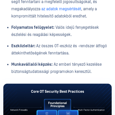
segít fenntartani a megfelelő jogosultságokat, és
megakadályozza
az adatok megsértését
, amely a
kompromittált hitelesítő adatokból eredhet.
Folyamatos felügyelet:
Valós idejű fenyegetések
észlelési és reagálási képességek.
Eszközleltár:
Az összes OT-eszköz és -rendszer átfogó
áttekinthetőségének fenntartása.
Munkavállalói képzés:
Az emberi tényező kezelése
biztonságtudatossági programokon keresztül.