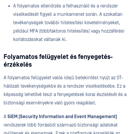
A folyamatos ellenőrzés a felhasználó és a rendszer
viselkedését figyeli a munkamenet során. A szokatlan
tevékenységek további hitelesítési követelményeket,
például MFA (többfaktoros hitelesítés) vagy hozzáférési
korlátozásokat váltanak ki.
Folyamatos felügyelet és fenyegetés-
érzékelés
A folyamatos felügyelet valós idejű betekintést nyújt az OT-
hálózati tevékenységekbe és a rendszer viselkedésébe. Ez a
képesség lehetővé teszi a fenyegetések korai észlelését és a
biztonsági eseményekre való gyors reagálást.
A
SIEM (Security Information and Event Management)
rendszerek több forrásból származó biztonsági adatokat
gyűjtenek és elemeznek. Ezek a platformok korrelálják az