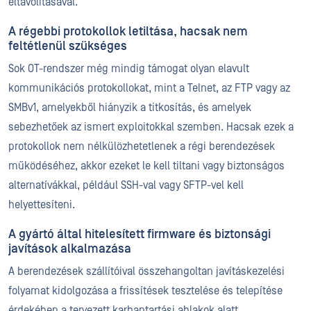
eltávolításával.
A régebbi protokollok letiltása, hacsak nem
feltétlenül szükséges
Sok OT-rendszer még mindig támogat olyan elavult
kommunikációs protokollokat, mint a Telnet, az FTP vagy az
SMBv1, amelyekből hiányzik a titkosítás, és amelyek
sebezhetőek az ismert exploitokkal szemben. Hacsak ezek a
protokollok nem nélkülözhetetlenek a régi berendezések
működéséhez, akkor ezeket le kell tiltani vagy biztonságos
alternatívákkal, például SSH-val vagy SFTP-vel kell
helyettesíteni.
A gyártó által hitelesített firmware és biztonsági
javítások alkalmazása
A berendezések szállítóival összehangoltan javításkezelési
folyamat kidolgozása a frissítések tesztelése és telepítése
érdekében a tervezett karbantartási ablakok alatt.