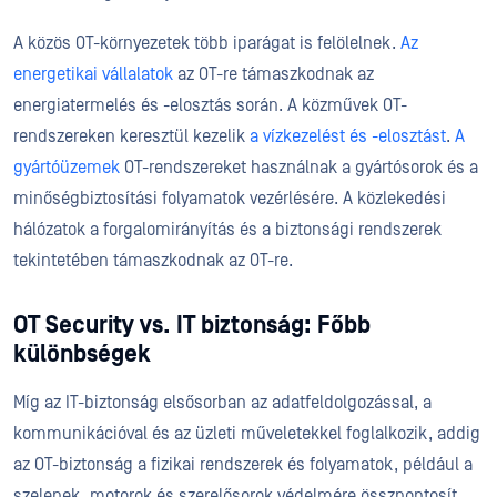
A közös OT-környezetek több iparágat is felölelnek.
Az
energetikai vállalatok
az OT-re támaszkodnak az
energiatermelés és -elosztás során. A közművek OT-
rendszereken keresztül kezelik
a vízkezelést és -elosztást
.
A
gyártóüzemek
OT-rendszereket használnak a gyártósorok és a
minőségbiztosítási folyamatok vezérlésére. A közlekedési
hálózatok a forgalomirányítás és a biztonsági rendszerek
tekintetében támaszkodnak az OT-re.
OT Security vs. IT biztonság: Főbb
különbségek
Míg az IT-biztonság elsősorban az adatfeldolgozással, a
kommunikációval és az üzleti műveletekkel foglalkozik, addig
az OT-biztonság a fizikai rendszerek és folyamatok, például a
szelepek, motorok és szerelősorok védelmére összpontosít,