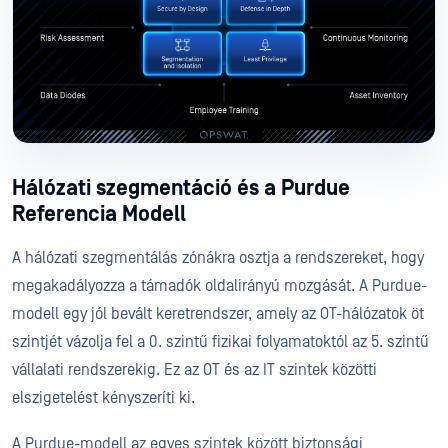
Hálózati szegmentáció és a Purdue
Referencia Modell
A hálózati szegmentálás zónákra osztja a rendszereket, hogy
megakadályozza a támadók oldalirányú mozgását. A Purdue-
modell egy jól bevált keretrendszer, amely az OT-hálózatok öt
szintjét vázolja fel a 0. szintű fizikai folyamatoktól az 5. szintű
vállalati rendszerekig. Ez az OT és az IT szintek közötti
elszigetelést kényszeríti ki.
A Purdue-modell az egyes szintek között biztonsági