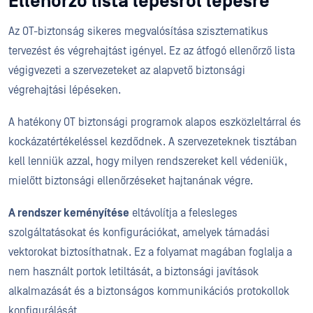
Ellenőrző lista lépésről lépésre
Az OT-biztonság sikeres megvalósítása szisztematikus
tervezést és végrehajtást igényel. Ez az átfogó ellenőrző lista
végigvezeti a szervezeteket az alapvető biztonsági
végrehajtási lépéseken.
A hatékony OT biztonsági programok alapos eszközleltárral és
kockázatértékeléssel kezdődnek. A szervezeteknek tisztában
kell lenniük azzal, hogy milyen rendszereket kell védeniük,
mielőtt biztonsági ellenőrzéseket hajtanának végre.
A rendszer keményítése
eltávolítja a felesleges
szolgáltatásokat és konfigurációkat, amelyek támadási
vektorokat biztosíthatnak. Ez a folyamat magában foglalja a
nem használt portok letiltását, a biztonsági javítások
alkalmazását és a biztonságos kommunikációs protokollok
konfigurálását.