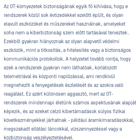
Az OT-környezetek biztonságának egyik fő kihívása, hogy e
rendszerek közül sok évtizedekkel ezelőtt épült, és olyan
elavult eszközöket és műszereket használnak, amelyeket
soha nem a kiberbiztonság szem előtt tartásával terveztek.
Ezekből gyakran hiányoznak az olyan alapvető védelmi
eszközök, mint a titkosítás, a hitelesítés vagy a biztonságos
kommunikációs protokollok. A helyzetet tovább rontja, hogy
ezek a rendszerek gyakran nem láthatóak, korlátozott
telemetriával és központi naplózással, ami rendkívül
megnehezíti a fenyegetések észlelését és az azokra való
reagálást. Ez azért különösen aggasztó, mert az OT-
rendszerek mindennapi életünk számos aspektusának alapját
képezik, és az ezeket célzó kibertámadások súlyos fizikai
következményekkel járhatnak - például áramkimaradásokkal,
megszakadt ellátási láncokkal, vízszennyezéssel vagy a
közbiztonság veszélyeztetésével.