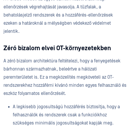
ellenőrzések végrehajtását javasolja. A tűzfalak, a
behatolásjelző rendszerek és a hozzáférés-ellenőrzések
ezeken a határoknál a mélységben védekező védelmet
jelentik.
Zéró bizalom elvei OT-környezetekben
A zéró bizalom architektúra feltételezi, hogy a fenyegetések
bárhonnan származhatnak, beleértve a hálózati
peremterületet is. Ez a megközelítés megköveteli az OT-
rendszerekhez hozzáférni kívánó minden egyes felhasználó és
eszköz folyamatos ellenőrzését.
A legkisebb jogosultságú hozzáférés biztosítja, hogy a
felhasználók és rendszerek csak a funkcióikhoz
szükséges minimális jogosultságokat kapják meg.