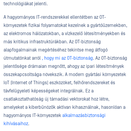
technológiákat jelenti.
A hagyományos IT-rendszerekkel ellentétben az OT-
környezetek fizikai folyamatokat kezelnek a gyártóüzemekben,
az elektromos hálózatokban, a vízkezelő létesítményekben és
más kritikus infrastruktúrákban. Az OT-biztonság
alapfogalmainak megértéséhez tekintse meg átfogó
útmutatónkat arról
, hogy mi az OT-biztonság
. Az OT-biztonság
jelentősége drámaian megnőtt, ahogy az ipari létesítmények
összekapcsoltsága növekszik. A modern gyártási környezetek
IoT (Internet of Things) eszközöket, felhőrendszereket és
távfelügyeleti képességeket integrálnak. Ez a
csatlakoztathatóság új támadási vektorokat hoz létre,
amelyeket a kiberbűnözők aktívan kihasználnak, hasonlóan a
hagyományos IT-környezetek
alkalmazásbiztonsági
kihívásaihoz
.