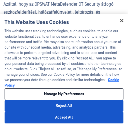
Azáltal, hogy az OPSWAT MetaDefender OT Security átfogó
eszközfelderítési, hálózatfelügyeleti, leltározási és
javításkezelési képességeket kínál, páratlan átláthatóságot és
This Website Uses Cookies
ellenőrzést biztosít.
Hey there!
This website uses tracking technologies, such as cookies, to enable our
I'm Ozzy, your OPSWAT virtual assistant.
website functionalities, to enhance user experience or to analyze
Az aktív fenyegetésérzékelés és -reagálás azonosítja a
How can I help you secure what's critical
performance and traffic. We may also share information about your use of
today?
our site with our social media, advertising, and analytics partners. This
potenciális biztonsági incidenseket, és gyors reagálást tesz
allows us to perform targeted advertising and to select ads and content
lehetővé. A MetaDefender Industrial Firewall és a
that will be more relevant to you. By clicking “Accept All,” you agree to
your personal data being processed by all cookies and other technologies
MetaDefender OT Security együttműködve figyeli a hálózati
on our website. Click “Reject All” to refuse, or “Manage My Preferences” to
forgalmat, a rendszer viselkedését és a felhasználói
manage your choices. See our Cookie Policy for more details on the how
we process your data through cookies and similar technologies:
Cookie
tevékenységet, valamint védi az üzemeltetési és
Policy
folyamatirányítási hálózatokat.
Manage My Preferences
A Secure távoli hozzáférés és a részletes jogosultságok
Reject All
biztosítják, hogy csak az arra jogosult felhasználók férhetnek
Privacy Policy
Accept All
hozzá a kritikus OT-rendszerekhez ellenőrzött, biztonságos
csatornákon keresztül. A hagyományos VPN-ekkel ellentétben