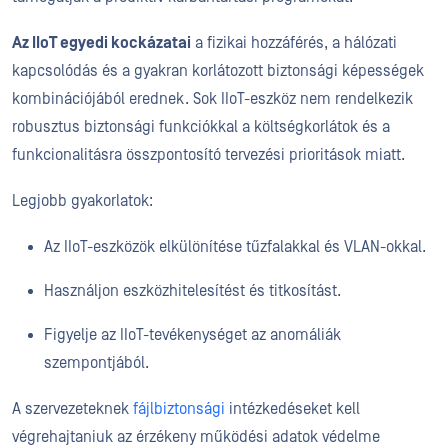
Az IIoT egyedi kockázatai
a fizikai hozzáférés, a hálózati
kapcsolódás és a gyakran korlátozott biztonsági képességek
kombinációjából erednek. Sok IIoT-eszköz nem rendelkezik
robusztus biztonsági funkciókkal a költségkorlátok és a
funkcionalitásra összpontosító tervezési prioritások miatt.
Legjobb gyakorlatok:
Az IIoT-eszközök elkülönítése tűzfalakkal és VLAN-okkal.
Használjon eszközhitelesítést és titkosítást.
Figyelje az IIoT-tevékenységet az anomáliák
szempontjából.
A szervezeteknek
fájlbiztonsági
intézkedéseket kell
végrehajtaniuk az érzékeny működési adatok védelme