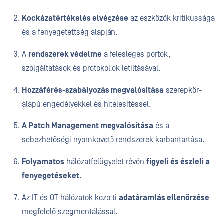
Kockázatértékelés elvégzése
az eszközök kritikussága
és a fenyegetettség alapján.
A
rendszerek védelme
a felesleges portok,
szolgáltatások és protokollok letiltásával.
Hozzáférés-szabályozás megvalósítása
szerepkör-
alapú engedélyekkel és hitelesítéssel.
A Patch Management megvalósítása
és a
sebezhetőségi nyomkövető rendszerek karbantartása.
Folyamatos
hálózatfelügyelet révén
figyeli és észleli a
fenyegetéseket
.
Az IT és OT hálózatok közötti
adatáramlás ellenőrzése
megfelelő szegmentálással.