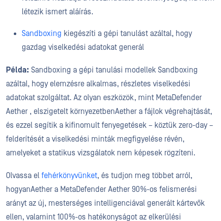
létezik ismert aláírás.
Sandboxing
kiegészíti a gépi tanulást azáltal, hogy
gazdag viselkedési adatokat generál
Példa:
Sandboxing a gépi tanulási modellek Sandboxing
azáltal, hogy elemzésre alkalmas, részletes viselkedési
adatokat szolgáltat. Az olyan eszközök, mint MetaDefender
Aether , elszigetelt környezetbenAether a fájlok végrehajtását,
és ezzel segítik a kifinomult fenyegetések – köztük zero-day –
felderítését a viselkedési minták megfigyelése révén,
amelyeket a statikus vizsgálatok nem képesek rögzíteni.
Olvassa el
fehérkönyvünket
, és tudjon meg többet arról,
hogyanAether a MetaDefender Aether 90%-os felismerési
arányt az új, mesterséges intelligenciával generált kártevők
ellen, valamint 100%-os hatékonyságot az elkerülési