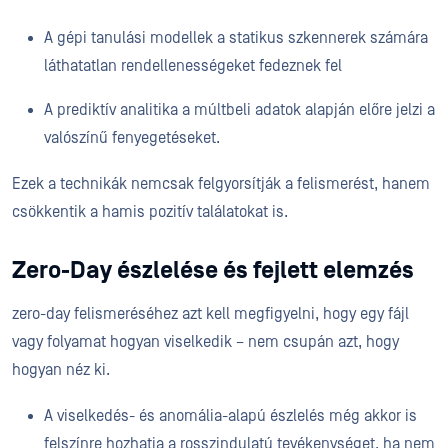
A gépi tanulási modellek a statikus szkennerek számára
láthatatlan rendellenességeket fedeznek fel
A prediktív analitika a múltbeli adatok alapján előre jelzi a
valószínű fenyegetéseket.
Ezek a technikák nemcsak felgyorsítják a felismerést, hanem
csökkentik a hamis pozitív találatokat is.
Zero-Day észlelése és fejlett elemzés
zero-day felismeréséhez azt kell megfigyelni, hogy egy fájl
vagy folyamat hogyan viselkedik – nem csupán azt, hogy
hogyan néz ki.
A viselkedés- és anomália-alapú észlelés még akkor is
felszínre hozhatja a rosszindulatú tevékenységet, ha nem