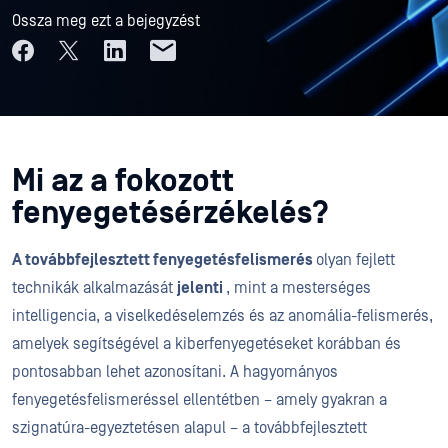
Ossza meg ezt a bejegyzést
Mi az a fokozott
fenyegetésérzékelés?
A továbbfejlesztett fenyegetésfelismerés
olyan fejlett
technikák alkalmazását
jelenti
, mint a mesterséges
intelligencia, a viselkedéselemzés és az anomália-felismerés,
amelyek segítségével a kiberfenyegetéseket korábban és
pontosabban lehet azonosítani. A hagyományos
fenyegetésfelismeréssel ellentétben – amely gyakran a
szignatúra-egyeztetésen alapul – a továbbfejlesztett