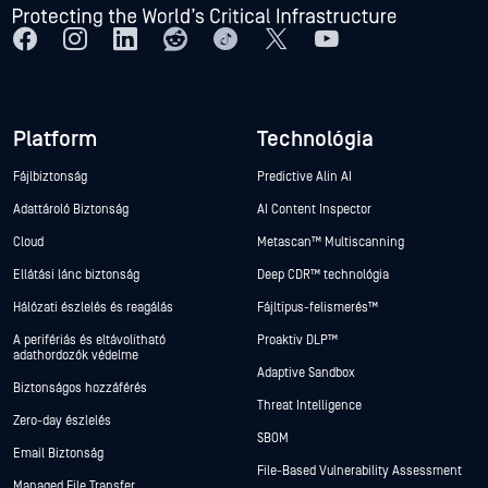
Platform
Technológia
Fájlbiztonság
Predictive Alin AI
Adattároló Biztonság
AI Content Inspector
Cloud
Metascan™ Multiscanning
Ellátási lánc biztonság
Deep CDR™ technológia
Hálózati észlelés és reagálás
Fájltípus-felismerés™
A perifériás és eltávolítható
Proaktív DLP™
adathordozók védelme
Adaptive Sandbox
Biztonságos hozzáférés
Threat Intelligence
Zero-day észlelés
SBOM
Email Biztonság
File-Based Vulnerability Assessment
Managed File Transfer