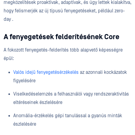
megközelítések proaktívak, adaptívak, és úgy lettek kialakítva,
hogy felismerjék az új típusú fenyegetéseket, például zero-
day .
A fenyegetések felderítésének Core
A fokozott fenyegetés-felderítés több alapvető képességre
épül:
Valós idejű fenyegetésérzékelés
az azonnali kockázatok
figyelésére
Viselkedéselemzés a felhasználói vagy rendszeraktivitás
eltéréseinek észlelésére
Anomália-érzékelés gépi tanulással a gyanús minták
észlelésére