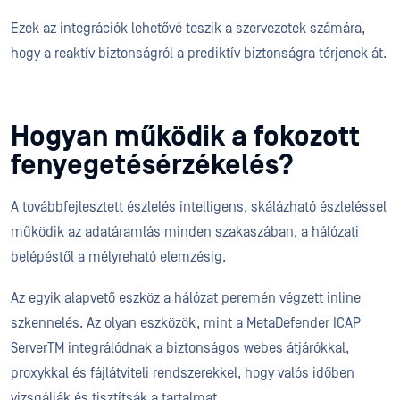
Ezek az integrációk lehetővé teszik a szervezetek számára,
hogy a reaktív biztonságról a prediktív biztonságra térjenek át.
Hogyan működik a fokozott
fenyegetésérzékelés?
A továbbfejlesztett észlelés intelligens, skálázható észleléssel
működik az adatáramlás minden szakaszában, a hálózati
belépéstől a mélyreható elemzésig.
Az egyik alapvető eszköz a hálózat peremén végzett inline
szkennelés. Az olyan eszközök, mint a MetaDefender ICAP
ServerTM integrálódnak a biztonságos webes átjárókkal,
proxykkal és fájlátviteli rendszerekkel, hogy valós időben
vizsgálják és tisztítsák a tartalmat.