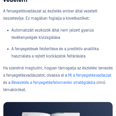
védelem
A fenyegetésvadászat az észlelés ember által vezetett
összetevője. Ez magában foglalja a következőket:
Automatizált eszközök által nem jelzett gyanús
tevékenységek kivizsgálása
A fenyegetések felderítése és a prediktív analitika
használata a rejtett kockázatok feltárására
Ha szeretné megtudni, hogyan támogatja az észlelési tervezés
a fenyegetésvadászatot, olvassa el a
Mi a fenyegetésvadászat
és a
Bevezetés a fenyegetésfelismerési stratégiákba
című
témaköröket.
WHITEPAPER
Üdvözöljük a Sandboxing új ge