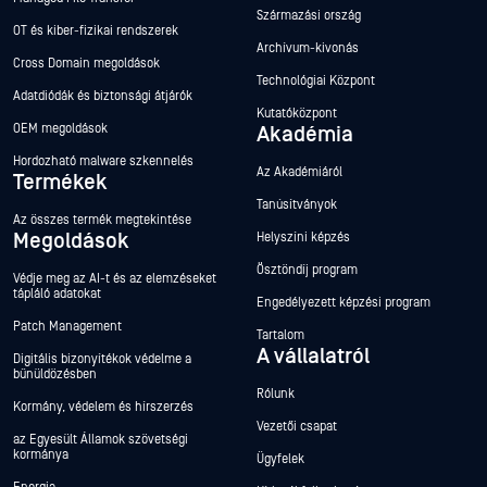
Származási ország
OT és kiber-fizikai rendszerek
Archívum-kivonás
Cross Domain megoldások
Technológiai Központ
Adatdiódák és biztonsági átjárók
Kutatóközpont
OEM megoldások
Akadémia
Hordozható malware szkennelés
Az Akadémiáról
Termékek
Tanúsítványok
Az összes termék megtekintése
Megoldások
Helyszíni képzés
Ösztöndíj program
Védje meg az AI-t és az elemzéseket
tápláló adatokat
Engedélyezett képzési program
Patch Management
Tartalom
A vállalatról
Digitális bizonyítékok védelme a
bűnüldözésben
Rólunk
Kormány, védelem és hírszerzés
Vezetői csapat
az Egyesült Államok szövetségi
kormánya
Ügyfelek