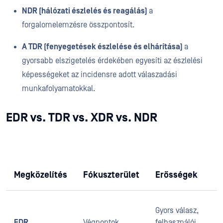
NDR (hálózati észlelés és reagálás)
a
forgalomelemzésre összpontosít.
A TDR (fenyegetések észlelése és elhárítása)
a
gyorsabb elszigetelés érdekében egyesíti az észlelési
képességeket az incidensre adott válaszadási
munkafolyamatokkal.
EDR vs. TDR vs. XDR vs. NDR
f
Megközelítés
Fókuszterület
Erősségek
B
Gyors válasz,
f
EDR
Végpontok
felhasználói