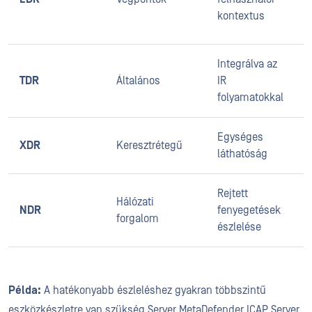
o
kontextus
m
Integrálva az
V
TDR
Általános
IR
r
folyamatokkal
e
Egységes
K
XDR
Keresztrétegű
láthatóság
k
Rejtett
Hálózati
I
NDR
fenyegetések
forgalom
f
észlelése
Példa:
A hatékonyabb észleléshez gyakran többszintű
eszközkészletre van szükség.Server MetaDefender ICAP Server