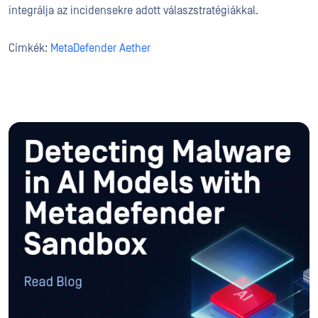
integrálja az incidensekre adott válaszstratégiákkal.
Címkék:
MetaDefender Aether