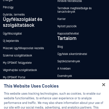
Energia
Hírlevél feliratkozás
Pénzügy
Termékek megfelelősége és
tanúsítványok
Gyártás, termelés
Ügyfélszolgálat és
Karrier
szolgáltatások
Nyitott pozíciók
Ügyfélszolgálat
Kapcsolatfelvétel
Tartalom
Új bejelentés
Blog
Műszaki ügyfélkapcsolat-kezelés
Ügyfelek sikertörténetei
Szakmai szolgáltatások
Sajtóközlemények
My OPSWAT felügyelete
A hírekben
Végrehajtási szolgáltatások
Események
My OPSWAT Portal
Webináriumok
Műszaki dokumentáció
This Website Uses Cookies
Adatlapok
Hey there!
Képzések
This website uses tracking technologies, such as cookies, to enable our
I'm Ozzy, your OPSWAT virtual assistant.
Fehér könyvek
website functionalities, to enhance user experience or to analyze
Biztonsági sebezhetőségi program
How can I help you secure what's critical
performance and traffic. We may also share information about your use of
Partnerek
Ingyenes eszközök
today?
our site with our social media, advertising, and analytics partners. This