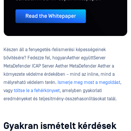
Készen áll a fenyegetés-felismerési képességeinek
bővítésére? Fedezze fel, hogyanAether együttServer
MetaDefender ICAP Server Aether MetaDefender Aether a
környezete védelme érdekében – mind az inline, mind a
mélyreható védelem terén.
Ismerje meg most a megoldást
,
vagy
töltse le a fehérkönyvet
, amelyben gyakorlati
eredményeket és teljesítmény-összehasonlításokat talál.
Gyakran ismételt kérdések