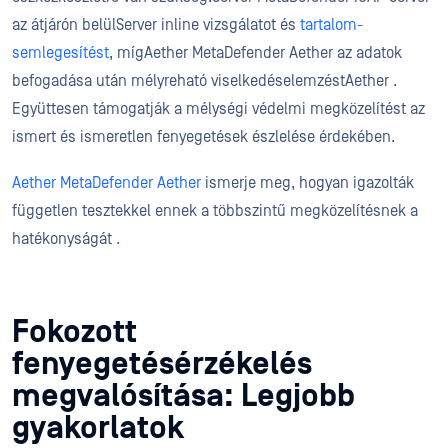
az átjárón belülServer inline vizsgálatot és
tartalom-
semlegesítést
, mígAether MetaDefender Aether az adatok
befogadása után mélyreható viselkedéselemzéstAether .
Együttesen támogatják a mélységi védelmi megközelítést az
ismert és ismeretlen fenyegetések észlelése érdekében.
Aether MetaDefender Aether
ismerje meg, hogyan igazolták
független tesztekkel ennek a többszintű megközelítésnek a
hatékonyságát
.
Fokozott
fenyegetésérzékelés
megvalósítása: Legjobb
gyakorlatok