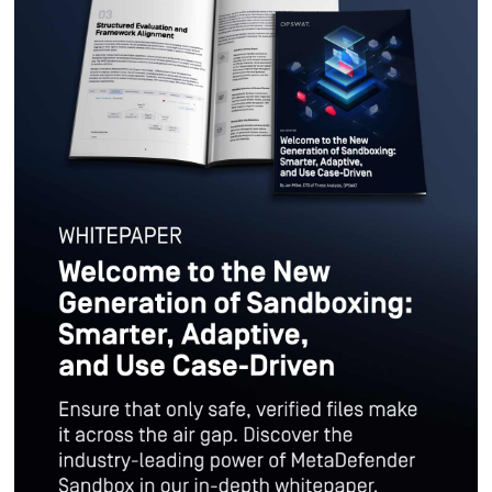
Gondoskodjon arról, hogy csak biztonságos, ellenőrzött fájlok ju
Letöltöm