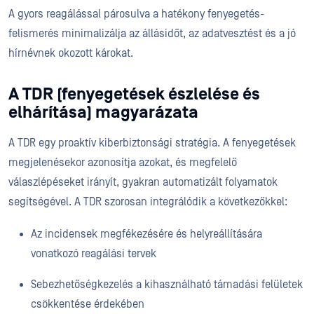
A gyors reagálással párosulva a hatékony fenyegetés-
felismerés minimalizálja az állásidőt, az adatvesztést és a jó
hírnévnek okozott károkat.
A TDR (fenyegetések észlelése és
elhárítása) magyarázata
A TDR egy proaktív kiberbiztonsági stratégia. A fenyegetések
megjelenésekor azonosítja azokat, és megfelelő
válaszlépéseket irányít, gyakran automatizált folyamatok
segítségével. A TDR szorosan integrálódik a következőkkel:
Az incidensek megfékezésére és helyreállítására
vonatkozó reagálási tervek
Sebezhetőségkezelés a kihasználható támadási felületek
csökkentése érdekében