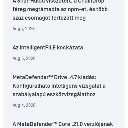
A Shai-Hulud visszatért: a ChainDrop
féreg megtámadta az npm-et, és több
száz csomagot fertőzött meg
Aug 7, 2026
Az IntelligentFILE kockázata
Aug 5, 2026
MetaDefender™ Drive .4.7 kiadás:
Konfigurálható intelligens vizsgálat a
szabályalapú eszközvizsgálathoz
Aug 4, 2026
A MetaDefender™ Core .21.0 verziójának