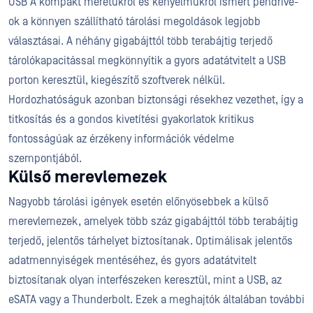
USB A kompakt méretükről és kényelmükről ismert pendrive-
ok a könnyen szállítható tárolási megoldások legjobb
választásai. A néhány gigabájttól több terabájtig terjedő
tárolókapacitással megkönnyítik a gyors adatátvitelt a USB
porton keresztül, kiegészítő szoftverek nélkül.
Hordozhatóságuk azonban biztonsági résekhez vezethet, így a
titkosítás és a gondos kivetítési gyakorlatok kritikus
fontosságúak az érzékeny információk védelme
szempontjából.
Külső merevlemezek
Nagyobb tárolási igények esetén előnyösebbek a külső
merevlemezek, amelyek több száz gigabájttól több terabájtig
terjedő, jelentős tárhelyet biztosítanak. Optimálisak jelentős
adatmennyiségek mentéséhez, és gyors adatátvitelt
biztosítanak olyan interfészeken keresztül, mint a USB, az
eSATA vagy a Thunderbolt. Ezek a meghajtók általában további