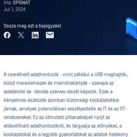
Írta:
OPSWAT
Jul 1, 2024
Ossza meg ezt a bejegyzést
A cserélhető adathordozók - mint például a USB meghajtók,
külső merevlemezek és memóriakártyák - szerepe az
adatátvitel és -tárolás szerves részét képezik. Ezek a
kényelmes eszközök azonban biztonsági kockázatokkal
járnak, amelyek potenciálisan veszélyeztetik az IT és az OT-
rendszereket. Ez az útmutató pillanatképet nyújt az
eltávolítható adathordozókról, és tárgyalja az előnyöket, a
kockázatokat és a legjobb gyakorlatokat az adatok hatékony