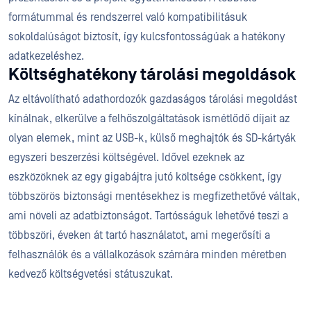
formátummal és rendszerrel való kompatibilitásuk
sokoldalúságot biztosít, így kulcsfontosságúak a hatékony
adatkezeléshez.
Költséghatékony tárolási megoldások
Az eltávolítható adathordozók gazdaságos tárolási megoldást
kínálnak, elkerülve a felhőszolgáltatások ismétlődő díjait az
olyan elemek, mint az USB-k, külső meghajtók és SD-kártyák
egyszeri beszerzési költségével. Idővel ezeknek az
eszközöknek az egy gigabájtra jutó költsége csökkent, így
többszörös biztonsági mentésekhez is megfizethetővé váltak,
ami növeli az adatbiztonságot. Tartósságuk lehetővé teszi a
többszöri, éveken át tartó használatot, ami megerősíti a
felhasználók és a vállalkozások számára minden méretben
kedvező költségvetési státuszukat.