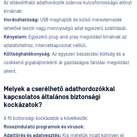
Az eltávolítható adathordozók számos kulcsfontosságú előnyt
kínálnak:
Hordozhatóság:
USB
meghajtók és külső merevlemezek
lehetővé teszik nagy mennyiségű adat egyszerű szállítását.
Kényelem
: Egyszerű plug-and-play megoldást kínálnak az
adatátvitelhez, internetkapcsolat nélkül.
Költséghatékonyság
: Az egyszeri beszerzési költség és a
csökkenő gigabájtonkénti ár gazdaságos tárolási megoldást
jelent.
Melyek a cserélhető adathordozókkal
kapcsolatos általános biztonsági
kockázatok?
A fő biztonsági kockázatok a következők:
Rosszindulatú programok és vírusok
:
Adattörés és adatvesztés:
Kis méretük miatt könnyen el