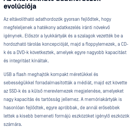
evolúciója
Az eltávolítható adathordozók gyorsan fejlődtek, hogy
megfeleljenek a hatékony adatkezelés iránti növekvő
igénynek. Először a lyukkártyák és a szalagok vezették be a
hordozható tárolás koncepcióját, majd a floppylemezek, a CD-
k és a DVD-k következtek, amelyek egyre nagyobb kapacitást
és integritást kínáltak.
USB a flash meghajtók kompakt méretükkel és
sebességükkel forradalmasították a médiát, majd ezt követte
az SSD-k és a külső merevlemezek megjelenése, amelyeket
nagy kapacitás és tartósság jellemez. A memóriakártyák is
hasonlóan fejlődtek, egyre apróbbak, de annál erősebbek
lettek a kisebb bemeneti formájú eszközöket igénylő eszközök
számára.