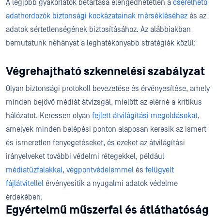
A legjobb gyakorlatok betartása elengedhetetlen a
cserélhető
adathordozók biztonsági kockázatainak mérsékléséhez
és az
adatok sértetlenségének biztosításához. Az alábbiakban
bemutatunk néhányat a leghatékonyabb stratégiák közül:
Végrehajtható szkennelési szabályzat
Olyan biztonsági protokoll bevezetése és érvényesítése, amely
minden bejövő médiát átvizsgál, mielőtt az elérné a kritikus
hálózatot. Keressen olyan
fejlett átvilágítási megoldásokat
,
amelyek minden belépési ponton alaposan keresik az ismert
és ismeretlen fenyegetéseket, és ezeket az átvilágítási
irányelveket további védelmi rétegekkel, például
médiatűzfalakkal
,
végpontvédelemmel
és
felügyelt
fájlátvitellel
érvényesítik a nyugalmi adatok védelme
érdekében.
Egyértelmű műszerfal és átláthatóság