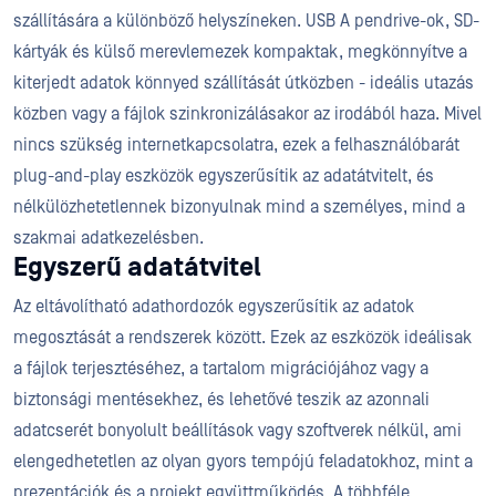
szállítására a különböző helyszíneken. USB A pendrive-ok, SD-
kártyák és külső merevlemezek kompaktak, megkönnyítve a
kiterjedt adatok könnyed szállítását útközben - ideális utazás
közben vagy a fájlok szinkronizálásakor az irodából haza. Mivel
nincs szükség internetkapcsolatra, ezek a felhasználóbarát
plug-and-play eszközök egyszerűsítik az adatátvitelt, és
nélkülözhetetlennek bizonyulnak mind a személyes, mind a
szakmai adatkezelésben.
Egyszerű adatátvitel
Az eltávolítható adathordozók egyszerűsítik az adatok
megosztását a rendszerek között. Ezek az eszközök ideálisak
a fájlok terjesztéséhez, a tartalom migrációjához vagy a
biztonsági mentésekhez, és lehetővé teszik az azonnali
adatcserét bonyolult beállítások vagy szoftverek nélkül, ami
elengedhetetlen az olyan gyors tempójú feladatokhoz, mint a
prezentációk és a projekt együttműködés. A többféle