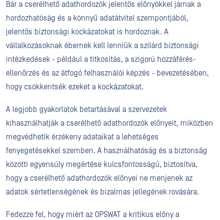
Bár a cserélhető adathordozók jelentős előnyökkel járnak a
hordozhatóság és a könnyű adatátvitel szempontjából,
jelentős biztonsági kockázatokat is hordoznak. A
vállalkozásoknak ébernek kell lenniük a szilárd biztonsági
intézkedések - például a titkosítás, a szigorú hozzáférés-
ellenőrzés és az átfogó felhasználói képzés - bevezetésében,
hogy csökkentsék ezeket a kockázatokat.
A legjobb gyakorlatok betartásával a szervezetek
kihasználhatják a cserélhető adathordozók előnyeit, miközben
megvédhetik érzékeny adataikat a lehetséges
fenyegetésekkel szemben. A használhatóság és a biztonság
közötti egyensúly megértése kulcsfontosságú, biztosítva,
hogy a cserélhető adathordozók előnyei ne menjenek az
adatok sértetlenségének és bizalmas jellegének rovására.
Fedezze fel, hogy miért az OPSWAT a kritikus előny a