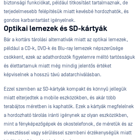
biztonsági funkciókat, például titkosítást tartalmaznak, de
terjedelmesebb felépítésük miatt kevésbé hordozhatók, és
gondos karbantartást igényelnek.
Optikai lemezek és SD-kártyák
Bár a kortárs tárolási alternatívák miatt az optikai lemezek,
például a CD-k, DVD-k és Blu-ray lemezek népszerűsége
csökkent, ezek az adathordozók figyelemre méltó tartósságuk
és élettartamuk miatt még mindig jelentős értéket
képviselnek a hosszú távú adatarchiválásban.
Ezzel szemben az SD-kártyák kompakt és könnyű jellegük
miatt elterjedtek a mobile eszközökben, és akár több
terabájtos méretben is kaphatók. Ezek a kártyák megfelelnek
a hordozható tárolás iránti igénynek az olyan eszközökben,
mint a fényképezőgépek és okostelefonok, de méretük és az
elvesztéssel vagy sérüléssel szembeni érzékenységük miatt