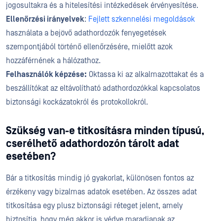
jogosultakra és a hitelesítési intézkedések érvényesítése.
Ellenőrzési irányelvek
:
Fejlett szkennelési megoldások
használata a bejövő adathordozók fenyegetések
szempontjából történő ellenőrzésére, mielőtt azok
hozzáférnének a hálózathoz.
Felhasználók képzése:
Oktassa ki az alkalmazottakat és a
beszállítókat az eltávolítható adathordozókkal kapcsolatos
biztonsági kockázatokról és protokollokról.
Szükség van-e titkosításra minden típusú,
cserélhető adathordozón tárolt adat
esetében?
Bár a titkosítás mindig jó gyakorlat, különösen fontos az
érzékeny vagy bizalmas adatok esetében. Az összes adat
titkosítása egy plusz biztonsági réteget jelent, amely
biztosítja, hogy még akkor is védve maradjanak az