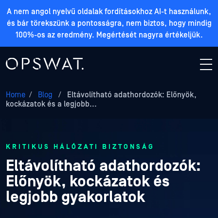
A nem angol nyelvű oldalak fordításokhoz AI-t használunk,
és bár törekszünk a pontosságra, nem biztos, hogy mindig
100%-os az eredmény. Megértését nagyra értékeljük.
Home
/
Blog
/
Eltávolítható adathordozók: Előnyök,
kockázatok és a legjobb...
KRITIKUS HÁLÓZATI BIZTONSÁG
Eltávolítható adathordozók:
Előnyök, kockázatok és
legjobb gyakorlatok