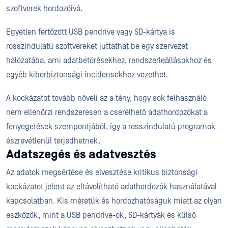
szoftverek hordozóivá.
Egyetlen fertőzött USB pendrive vagy SD-kártya is
rosszindulatú szoftvereket juttathat be egy szervezet
hálózatába, ami adatbetörésekhez, rendszerleállásokhoz és
egyéb kiberbiztonsági incidensekhez vezethet.
A kockázatot tovább növeli az a tény, hogy sok felhasználó
nem ellenőrzi rendszeresen a cserélhető adathordozókat a
fenyegetések szempontjából, így a rosszindulatú programok
észrevétlenül terjedhetnek.
Adatszegés és adatvesztés
Az adatok megsértése és elvesztése kritikus biztonsági
kockázatot jelent az eltávolítható adathordozók használatával
kapcsolatban. Kis méretük és hordozhatóságuk miatt az olyan
eszközök, mint a USB pendrive-ok, SD-kártyák és külső