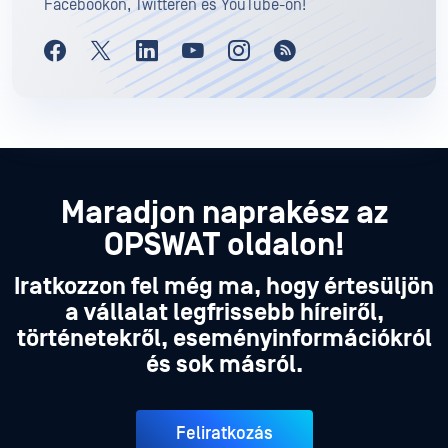
Facebookon, Twitteren és YouTube-on!
Maradjon naprakész az
OPSWAT oldalon!
Iratkozzon fel még ma, hogy értesüljön
a vállalat legfrissebb híreiről,
történetekről, eseményinformációkról
és sok másról.
Feliratkozás