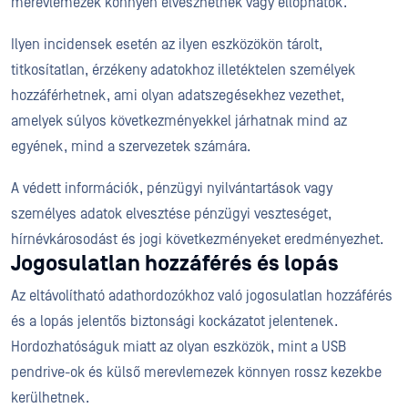
merevlemezek könnyen elveszhetnek vagy ellophatók.
Ilyen incidensek esetén az ilyen eszközökön tárolt,
titkosítatlan, érzékeny adatokhoz illetéktelen személyek
hozzáférhetnek, ami olyan adatszegésekhez vezethet,
amelyek súlyos következményekkel járhatnak mind az
egyének, mind a szervezetek számára.
A védett információk, pénzügyi nyilvántartások vagy
személyes adatok elvesztése pénzügyi veszteséget,
hírnévkárosodást és jogi következményeket eredményezhet.
Jogosulatlan hozzáférés és lopás
Az eltávolítható adathordozókhoz való jogosulatlan hozzáférés
és a lopás jelentős biztonsági kockázatot jelentenek.
Hordozhatóságuk miatt az olyan eszközök, mint a USB
pendrive-ok és külső merevlemezek könnyen rossz kezekbe
kerülhetnek.