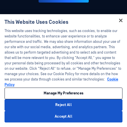
This Website Uses Cookies
Hey there!
This website uses tracking technologies, such as cookies, to enable our
I'm Ozzy, your OPSWAT virtual assistant.
website functionalities, to enhance user experience or to analyze
How can I help you secure what's critical
performance and traffic. We may also share information about your use of
today?
our site with our social media, advertising, and analytics partners. This
allows us to perform targeted advertising and to select ads and content
that will be more relevant to you. By clicking “Accept All,” you agree to
your personal data being processed by all cookies and other technologies
on our website. Click “Reject All” to refuse, or “Manage My Preferences” to
manage your choices. See our Cookie Policy for more details on the how
we process your data through cookies and similar technologies:
Cookie
Platform
Technológia
Policy
Fájlbiztonság
Predictive Alin AI
Manage My Preferences
Adattároló Biztonság
AI Content Inspector
Reject All
Cloud
Metascan™ Multiscanning
Privacy Policy
Accept All
Ellátási lánc biztonság
Deep CDR™ technológia
Hálózati észlelés és reagálás
Fájltípus-felismerés™