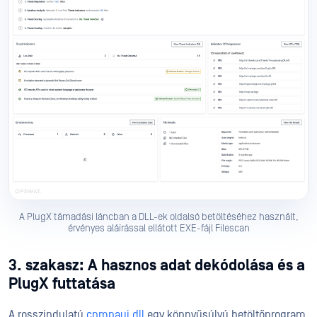
A PlugX támadási láncban a DLL-ek oldalsó betöltéséhez használt,
érvényes aláírással ellátott EXE-fájl Filescan
3. szakasz: A hasznos adat dekódolása és a
PlugX futtatása
A rosszindulatú
cnmpaui.dll
egy könnyűsúlyú betöltőprogram,