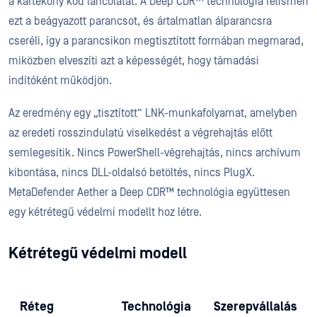
a kártékony kód láncolatát. A Deep CDR™ technológia felismeri
ezt a beágyazott parancsot, és ártalmatlan álparancsra
cseréli, így a parancsikon megtisztított formában megmarad,
miközben elveszíti azt a képességét, hogy támadási
indítóként működjön.
Az eredmény egy „tisztított” LNK-munkafolyamat, amelyben
az eredeti rosszindulatú viselkedést a végrehajtás előtt
semlegesítik. Nincs PowerShell-végrehajtás, nincs archívum
kibontása, nincs DLL-oldalsó betöltés, nincs PlugX.
MetaDefender Aether a Deep CDR™ technológia együttesen
egy kétrétegű védelmi modellt hoz létre.
Kétrétegű védelmi modell
Réteg
Technológia
Szerepvállalás