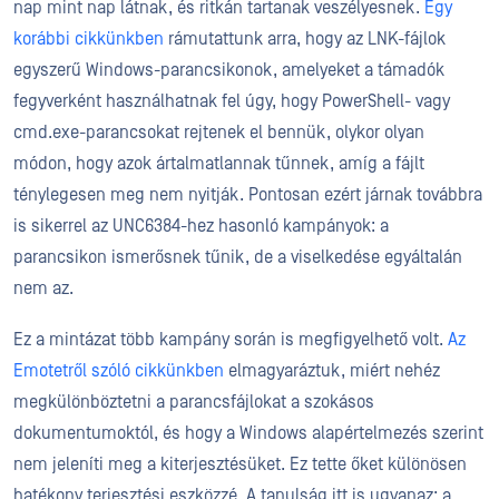
nap mint nap látnak, és ritkán tartanak veszélyesnek.
Egy
korábbi cikkünkben
rámutattunk arra, hogy az LNK-fájlok
egyszerű Windows-parancsikonok, amelyeket a támadók
fegyverként használhatnak fel úgy, hogy PowerShell- vagy
cmd.exe-parancsokat rejtenek el bennük, olykor olyan
módon, hogy azok ártalmatlannak tűnnek, amíg a fájlt
ténylegesen meg nem nyitják. Pontosan ezért járnak továbbra
is sikerrel az UNC6384-hez hasonló kampányok: a
parancsikon ismerősnek tűnik, de a viselkedése egyáltalán
nem az.
Ez a mintázat több kampány során is megfigyelhető volt.
Az
Emotetről szóló cikkünkben
elmagyaráztuk, miért nehéz
megkülönböztetni a parancsfájlokat a szokásos
dokumentumoktól, és hogy a Windows alapértelmezés szerint
nem jeleníti meg a kiterjesztésüket. Ez tette őket különösen
hatékony terjesztési eszközzé. A tanulság itt is ugyanaz: a