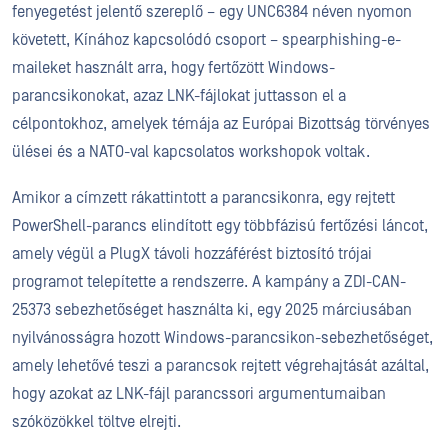
fenyegetést jelentő szereplő – egy UNC6384 néven nyomon
követett, Kínához kapcsolódó csoport – spearphishing-e-
maileket használt arra, hogy fertőzött Windows-
parancsikonokat, azaz LNK-fájlokat juttasson el a
célpontokhoz, amelyek témája az Európai Bizottság törvényes
ülései és a NATO-val kapcsolatos workshopok voltak.
Amikor a címzett rákattintott a parancsikonra, egy rejtett
PowerShell-parancs elindított egy többfázisú fertőzési láncot,
amely végül a PlugX távoli hozzáférést biztosító trójai
programot telepítette a rendszerre. A kampány a ZDI-CAN-
25373 sebezhetőséget használta ki, egy 2025 márciusában
nyilvánosságra hozott Windows-parancsikon-sebezhetőséget,
amely lehetővé teszi a parancsok rejtett végrehajtását azáltal,
hogy azokat az LNK-fájl parancssori argumentumaiban
szóközökkel töltve elrejti.