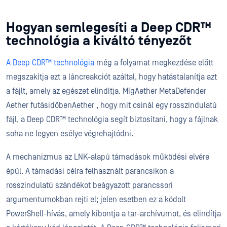
Hogyan semlegesíti a Deep CDR™
technológia a kiváltó tényezőt
A Deep CDR™ technológia
még a folyamat megkezdése előtt
megszakítja ezt a láncreakciót azáltal, hogy hatástalanítja azt
a fájlt, amely az egészet elindítja. MígAether MetaDefender
Aether futásidőbenAether , hogy mit csinál egy rosszindulatú
fájl, a Deep CDR™ technológia segít biztosítani, hogy a fájlnak
soha ne legyen esélye végrehajtódni.
A mechanizmus az LNK-alapú támadások működési elvére
épül. A támadási célra felhasznált parancsikon a
rosszindulatú szándékot beágyazott parancssori
argumentumokban rejti el; jelen esetben ez a kódolt
PowerShell-hívás, amely kibontja a tar-archívumot, és elindítja