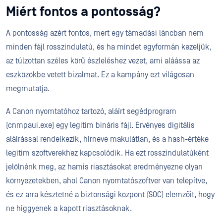
Miért fontos a pontosság?
A pontosság azért fontos, mert egy támadási láncban nem
minden fájl rosszindulatú, és ha mindet egyformán kezeljük,
az túlzottan széles körű észleléshez vezet, ami aláássa az
eszközökbe vetett bizalmat. Ez a kampány ezt világosan
megmutatja.
A Canon nyomtatóhoz tartozó, aláírt segédprogram
(cnmpaui.exe) egy legitim bináris fájl. Érvényes digitális
aláírással rendelkezik, hírneve makulátlan, és a hash-értéke
legitim szoftverekhez kapcsolódik. Ha ezt rosszindulatúként
jelölnénk meg, az hamis riasztásokat eredményezne olyan
környezetekben, ahol Canon nyomtatószoftver van telepítve,
és ez arra késztetné a biztonsági központ (SOC) elemzőit, hogy
ne higgyenek a kapott riasztásoknak.