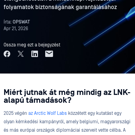
folyamatok biztonságának garantálásához
Írta:
OPSWAT
Apr 21, 2026
Ossza meg ezt a bejegyzést
Miért jutnak át még mindig az LNK-
alapú támadások?
2025 végén
az Arctic Wolf Labs
közzétett egy kutatást egy
olyan kémkedési kampányról, amely belgiumi, magyarországi
és más európai országok diplomáciai szerveit vette célba. A