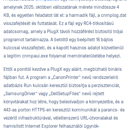
amelynek 2025. októberi változatának mérete mindössze 4
KB, és egyetlen feladatot lát el: a harmadik fájl, a cnmplog.dat
visszafejtését és futtatását. Ez a fájl egy RC4-titkosítású
adatcsomag, amely a PlugX távoli hozzáférést biztosító trójai
programot tartalmazza. A betöltő egy beépített 16 bájtos
kulccsal visszafejteti, és a kapott hasznos adatot közvetlenül
a legitim cnmpaui.exe folyamat memóriaterületébe helyezi.
Ettől a ponttól kezdve a PlugX egy aláírt, megbízható bináris
fájlban fut. A program a „CanonPrinter” nevű rendszerleíró
adatbázis Run kulcsán keresztül biztosítja a perzisztenciát,
„SamsungDriver” vagy „DellSetupFiles” nevű rejtett
könyvtárakat hoz létre, hogy beleolvadjon a környezetbe, és a
443-as porton HTTPS-en keresztül kommunikál a parancs- és
vezérlő infrastruktúrával, véletlenszerű URL-útvonalakat és
hamisított Internet Explorer felhasználói ügynök-