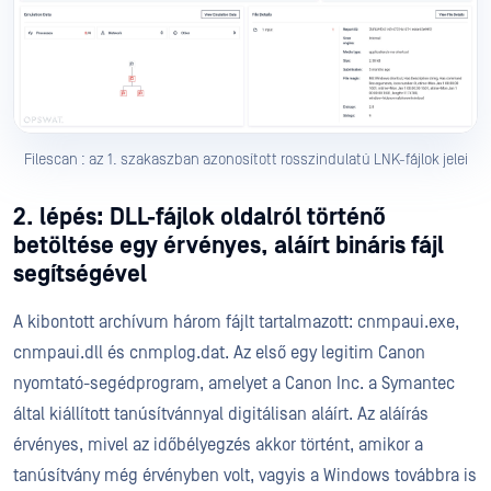
Filescan : az 1. szakaszban azonosított rosszindulatú LNK-fájlok jelei
2. lépés: DLL-fájlok oldalról történő
betöltése egy érvényes, aláírt bináris fájl
segítségével
A kibontott archívum három fájlt tartalmazott: cnmpaui.exe,
cnmpaui.dll és cnmplog.dat. Az első egy legitim Canon
nyomtató-segédprogram, amelyet a Canon Inc. a Symantec
által kiállított tanúsítvánnyal digitálisan aláírt. Az aláírás
érvényes, mivel az időbélyegzés akkor történt, amikor a
tanúsítvány még érvényben volt, vagyis a Windows továbbra is