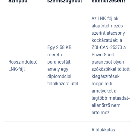
Színpad
szemszögéből
ellenőrzésen?
Az LNK fájlok
alapértelmezés
szerint alacsony
kockázatúak; a
Egy 2,58 KB
ZDI-CAN-25373 a
méretű
PowerShell-
Rosszindulatú
parancsfájl,
parancsot olyan
LNK-fájl
amely egy
szóközökkel töltött
diplomáciai
kiegészítések
találkozóra utal
mögé rejti,
amelyeket a
legtöbb metaadat-
ellenőrző nem
értelmez.
A blokkolás