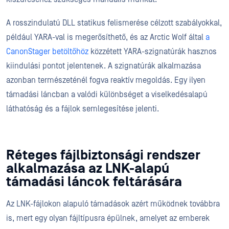
A rosszindulatú DLL statikus felismerése célzott szabályokkal,
például YARA-val is megerősíthető, és az Arctic Wolf által
a
CanonStager betöltőhöz
közzétett YARA-szignatúrák hasznos
kiindulási pontot jelentenek. A szignatúrák alkalmazása
azonban természeténél fogva reaktív megoldás. Egy ilyen
támadási láncban a valódi különbséget a viselkedésalapú
láthatóság és a fájlok semlegesítése jelenti.
Réteges fájlbiztonsági rendszer
alkalmazása az LNK-alapú
támadási láncok feltárására
Az LNK-fájlokon alapuló támadások azért működnek továbbra
is, mert egy olyan fájltípusra épülnek, amelyet az emberek