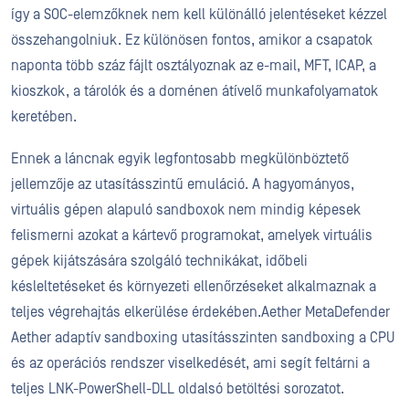
így a SOC-elemzőknek nem kell különálló jelentéseket kézzel
összehangolniuk. Ez különösen fontos, amikor a csapatok
naponta több száz fájlt osztályoznak az e-mail, MFT, ICAP, a
kioszkok, a tárolók és a doménen átívelő munkafolyamatok
keretében.
Ennek a láncnak egyik legfontosabb megkülönböztető
jellemzője az utasításszintű emuláció. A hagyományos,
virtuális gépen alapuló sandboxok nem mindig képesek
felismerni azokat a kártevő programokat, amelyek virtuális
gépek kijátszására szolgáló technikákat, időbeli
késleltetéseket és környezeti ellenőrzéseket alkalmaznak a
teljes végrehajtás elkerülése érdekében.Aether MetaDefender
Aether adaptív sandboxing utasításszinten sandboxing a CPU
és az operációs rendszer viselkedését, ami segít feltárni a
teljes LNK-PowerShell-DLL oldalsó betöltési sorozatot.