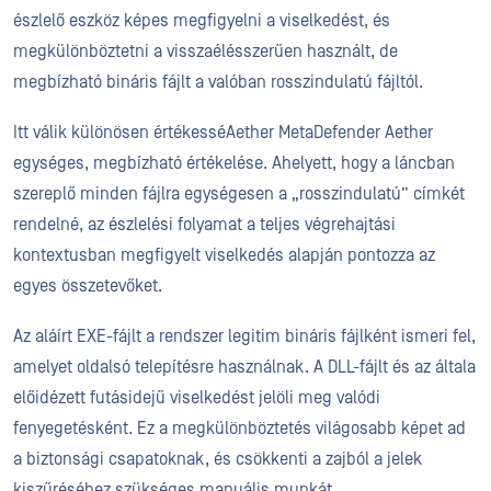
észlelő eszköz képes megfigyelni a viselkedést, és
megkülönböztetni a visszaélésszerűen használt, de
megbízható bináris fájlt a valóban rosszindulatú fájltól.
Itt válik különösen értékesséAether MetaDefender Aether
egységes, megbízható értékelése. Ahelyett, hogy a láncban
szereplő minden fájlra egységesen a „rosszindulatú” címkét
rendelné, az észlelési folyamat a teljes végrehajtási
kontextusban megfigyelt viselkedés alapján pontozza az
egyes összetevőket.
Az aláírt EXE-fájlt a rendszer legitim bináris fájlként ismeri fel,
amelyet oldalsó telepítésre használnak. A DLL-fájlt és az általa
előidézett futásidejű viselkedést jelöli meg valódi
fenyegetésként. Ez a megkülönböztetés világosabb képet ad
a biztonsági csapatoknak, és csökkenti a zajból a jelek
kiszűréséhez szükséges manuális munkát.