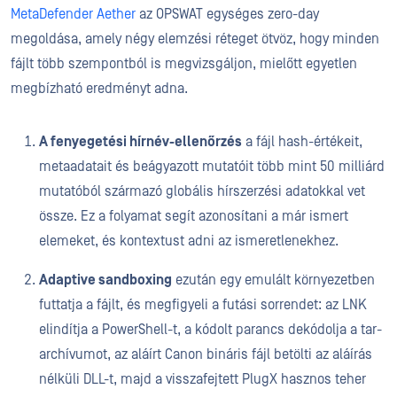
MetaDefender Aether
az OPSWAT egységes zero-day
megoldása, amely négy elemzési réteget ötvöz, hogy minden
fájlt több szempontból is megvizsgáljon, mielőtt egyetlen
megbízható eredményt adna.
A fenyegetési hírnév-ellenőrzés
a fájl hash-értékeit,
metaadatait és beágyazott mutatóit több mint 50 milliárd
mutatóból származó globális hírszerzési adatokkal vet
össze. Ez a folyamat segít azonosítani a már ismert
elemeket, és kontextust adni az ismeretlenekhez.
Adaptive sandboxing
ezután egy emulált környezetben
futtatja a fájlt, és megfigyeli a futási sorrendet: az LNK
elindítja a PowerShell-t, a kódolt parancs dekódolja a tar-
archívumot, az aláírt Canon bináris fájl betölti az aláírás
nélküli DLL-t, majd a visszafejtett PlugX hasznos teher