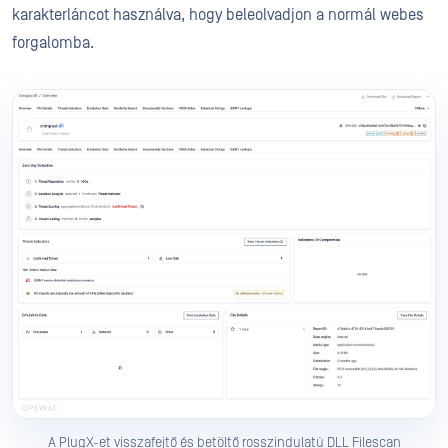
karakterláncot használva, hogy beleolvadjon a normál webes
forgalomba.
A PlugX-et visszafejtő és betöltő rosszindulatú DLL Filescan