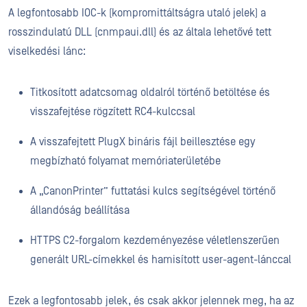
A legfontosabb IOC-k (kompromittáltságra utaló jelek) a
rosszindulatú DLL (cnmpaui.dll) és az általa lehetővé tett
viselkedési lánc:
Titkosított adatcsomag oldalról történő betöltése és
visszafejtése rögzített RC4-kulccsal
A visszafejtett PlugX bináris fájl beillesztése egy
megbízható folyamat memóriaterületébe
A „CanonPrinter” futtatási kulcs segítségével történő
állandóság beállítása
HTTPS C2-forgalom kezdeményezése véletlenszerűen
generált URL-címekkel és hamisított user-agent-lánccal
Ezek a legfontosabb jelek, és csak akkor jelennek meg, ha az