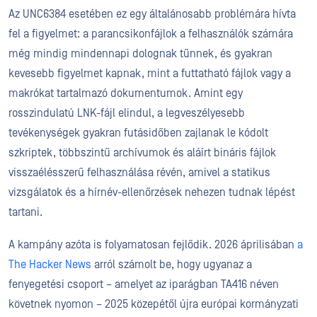
Az UNC6384 esetében ez egy általánosabb problémára hívta
fel a figyelmet: a parancsikonfájlok a felhasználók számára
még mindig mindennapi dolognak tűnnek, és gyakran
kevesebb figyelmet kapnak, mint a futtatható fájlok vagy a
makrókat tartalmazó dokumentumok. Amint egy
rosszindulatú LNK-fájl elindul, a legveszélyesebb
tevékenységek gyakran futásidőben zajlanak le kódolt
szkriptek, többszintű archívumok és aláírt bináris fájlok
visszaélésszerű felhasználása révén, amivel a statikus
vizsgálatok és a hírnév-ellenőrzések nehezen tudnak lépést
tartani.
A kampány azóta is folyamatosan fejlődik. 2026 áprilisában
a
The Hacker News
arról számolt be, hogy ugyanaz a
fenyegetési csoport – amelyet az iparágban TA416 néven
követnek nyomon – 2025 közepétől újra európai kormányzati