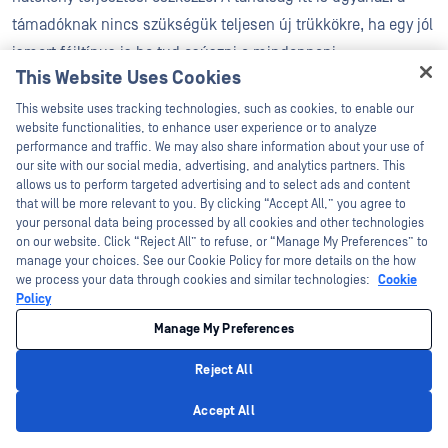
támadóknak nincs szükségük teljesen új trükkökre, ha egy jól
ismert fájltípus is be tud csúszni a mindennapi
This Website Uses Cookies
munkafolyamatokba, és elindíthat egy többfázisú fertőzési
Hey there!
láncot.
This website uses tracking technologies, such as cookies, to enable our
I'm Ozzy, your OPSWAT virtual assistant.
website functionalities, to enhance user experience or to analyze
How can I help you secure what's critical
performance and traffic. We may also share information about your use of
A megoldás nem az, hogy a láncban szereplő minden fájlt
today?
our site with our social media, advertising, and analytics partners. This
rosszindulatúnak minősítsünk. Hanem egy többszintű
allows us to perform targeted advertising and to select ads and content
that will be more relevant to you. By clicking “Accept All,” you agree to
fájlbiztonsági rendszer alkalmazása, amely képes feltárni a
your personal data being processed by all cookies and other technologies
futásidejű viselkedést, megkülönböztetni a visszaélés céljára
on our website. Click “Reject All” to refuse, or “Manage My Preferences” to
manage your choices. See our Cookie Policy for more details on the how
használt legitim bináris fájlt a rosszindulatú hasznos
we process your data through cookies and similar technologies:
Cookie
terheléstől, és megakadályozni a kiváltó eseményt, mielőtt az
Policy
bekövetkezne. Forduljon az OPSWAT , és tudjon meg többet
Manage My Preferences
arról, hogyan segíthet MetaDefender Aether a Deep CDR™
Reject All
technológia csapatának az LNK-alapú támadások
Privacy Policy
felismerésében, elemzésében és megelőzésében.
Accept All