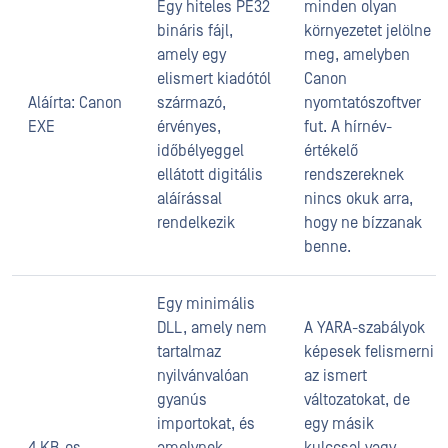
Egy hiteles PE32
minden olyan
bináris fájl,
környezetet jelölne
amely egy
meg, amelyben
elismert kiadótól
Canon
Aláírta: Canon
származó,
nyomtatószoftver
EXE
érvényes,
fut. A hírnév-
időbélyeggel
értékelő
ellátott digitális
rendszereknek
aláírással
nincs okuk arra,
rendelkezik
hogy ne bízzanak
benne.
Egy minimális
DLL, amely nem
A YARA-szabályok
tartalmaz
képesek felismerni
nyilvánvalóan
az ismert
gyanús
változatokat, de
importokat, és
egy másik