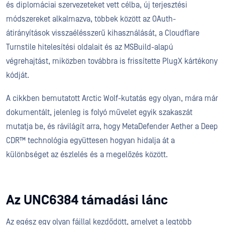
és diplomáciai szervezeteket vett célba, új terjesztési
módszereket alkalmazva, többek között az OAuth-
átirányítások visszaélésszerű kihasználását, a Cloudflare
Turnstile hitelesítési oldalait és az MSBuild-alapú
végrehajtást, miközben továbbra is frissítette PlugX kártékony
kódját.
A cikkben bemutatott Arctic Wolf-kutatás egy olyan, mára már
dokumentált, jelenleg is folyó művelet egyik szakaszát
mutatja be, és rávilágít arra, hogy MetaDefender Aether a Deep
CDR™ technológia együttesen hogyan hidalja át a
különbséget az észlelés és a megelőzés között.
Az UNC6384 támadási lánc
Az egész egy olyan fájllal kezdődött, amelyet a legtöbb