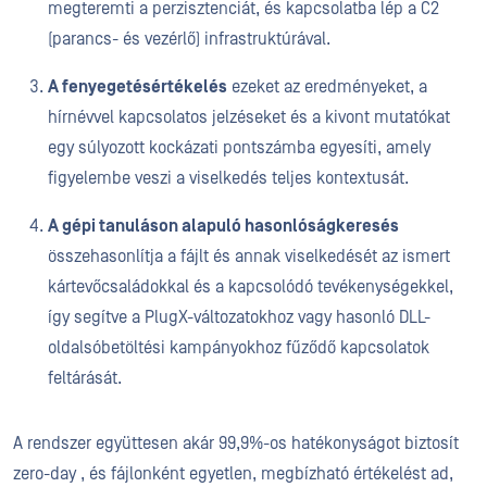
megteremti a perzisztenciát, és kapcsolatba lép a C2
(parancs- és vezérlő) infrastruktúrával.
A fenyegetésértékelés
ezeket az eredményeket, a
hírnévvel kapcsolatos jelzéseket és a kivont mutatókat
egy súlyozott kockázati pontszámba egyesíti, amely
figyelembe veszi a viselkedés teljes kontextusát.
A gépi tanuláson alapuló hasonlóságkeresés
összehasonlítja a fájlt és annak viselkedését az ismert
kártevőcsaládokkal és a kapcsolódó tevékenységekkel,
így segítve a PlugX-változatokhoz vagy hasonló DLL-
oldalsóbetöltési kampányokhoz fűződő kapcsolatok
feltárását.
A rendszer együttesen akár 99,9%-os hatékonyságot biztosít
zero-day , és fájlonként egyetlen, megbízható értékelést ad,