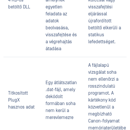
4 KB-os
amelynek
kulccsal vagy
betöltő DLL
egyetlen
visszafejtési
feladata az
eljárással
adatok
újrafordított
beolvasása,
betöltő elkerüli a
visszafejtése és
statikus
a végrehajtás
lefedettséget.
átadása
A fájlalapú
vizsgálat soha
nem ellenőrzi a
Egy átlátszatlan
rosszindulatú
.dat-fájl, amely
Titkosított
programot. A
dekódolt
PlugX
kártékony kód
formában soha
hasznos adat
közvetlenül a
nem kerül a
megbízható
merevlemezre
Canon-folyamat
memóriaterületébe