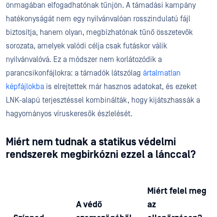
önmagában elfogadhatónak tűnjön. A támadási kampány
hatékonyságát nem egy nyilvánvalóan rosszindulatú fájl
biztosítja, hanem olyan, megbízhatónak tűnő összetevők
sorozata, amelyek valódi célja csak futáskor válik
nyilvánvalóvá. Ez a módszer nem korlátozódik a
parancsikonfájlokra: a támadók látszólag
ártalmatlan
képfájlokba
is elrejtettek már hasznos adatokat, és ezeket
LNK-alapú terjesztéssel kombinálták, hogy kijátszhassák a
hagyományos víruskeresők észlelését.
Miért nem tudnak a statikus védelmi
rendszerek megbirkózni ezzel a lánccal?
Miért felel meg
A védő
az