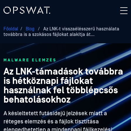
Főoldal
/
Blog
/
Az LNK-t visszaélésszerű használata
továbbra is a szokásos fájlokat alakítja át…
MALWARE ELEMZÉS
Az LNK-támadások továbbra
is hétköznapi fájlokat
használnak fel többlépcsős
behatolásokhoz
A késleltetett futásidejű jelzések miatt a
réteges elemzés és a fájlok tisztítása
elengedhetetlen a mindennapi fájlkezelési