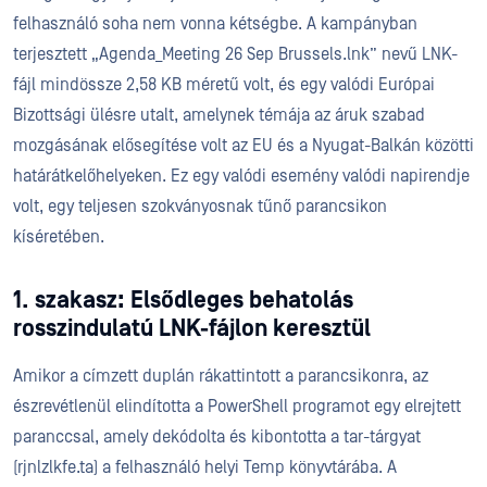
felhasználó soha nem vonna kétségbe. A kampányban
terjesztett „Agenda_Meeting 26 Sep Brussels.lnk” nevű LNK-
fájl mindössze 2,58 KB méretű volt, és egy valódi Európai
Bizottsági ülésre utalt, amelynek témája az áruk szabad
mozgásának elősegítése volt az EU és a Nyugat-Balkán közötti
határátkelőhelyeken. Ez egy valódi esemény valódi napirendje
volt, egy teljesen szokványosnak tűnő parancsikon
kíséretében.
1. szakasz: Elsődleges behatolás
rosszindulatú LNK-fájlon keresztül
Amikor a címzett duplán rákattintott a parancsikonra, az
észrevétlenül elindította a PowerShell programot egy elrejtett
paranccsal, amely dekódolta és kibontotta a tar-tárgyat
(rjnlzlkfe.ta) a felhasználó helyi Temp könyvtárába. A