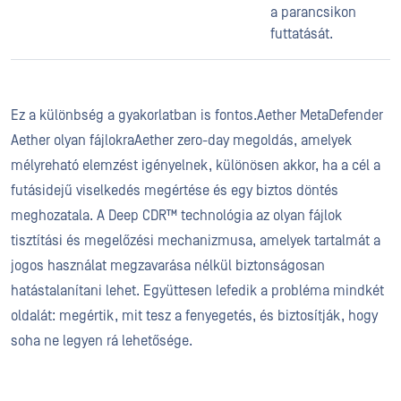
a parancsikon
futtatását.
Ez a különbség a gyakorlatban is fontos.Aether MetaDefender
Aether olyan fájlokraAether zero-day megoldás, amelyek
mélyreható elemzést igényelnek, különösen akkor, ha a cél a
futásidejű viselkedés megértése és egy biztos döntés
meghozatala. A Deep CDR™ technológia az olyan fájlok
tisztítási és megelőzési mechanizmusa, amelyek tartalmát a
jogos használat megzavarása nélkül biztonságosan
hatástalanítani lehet. Együttesen lefedik a probléma mindkét
oldalát: megértik, mit tesz a fenyegetés, és biztosítják, hogy
soha ne legyen rá lehetősége.