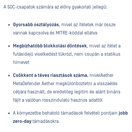
A SOC-csapatok számára az előny gyakorlati jellegű:
Gyorsabb osztályozás
, mivel az ítéletek már össze
vannak kapcsolva és MITRE-kóddal ellátva
Megbízhatóbb blokkolási döntések
, mivel az ítélet a
futásidejű viselkedést tükrözi, nem csupán a statikus
hírnevet
Csökkent a téves riasztások száma
, mivelAether
MetaDefender Aether megkülönböztetni a visszaélés
céljára használt, de eredetileg legitim és aláírt bináris
fájlt a valóban rosszindulatú hasznos adattól
A környezetbe behatoló támadások felvételi pontjain
jobb
zero-day
támadásokra