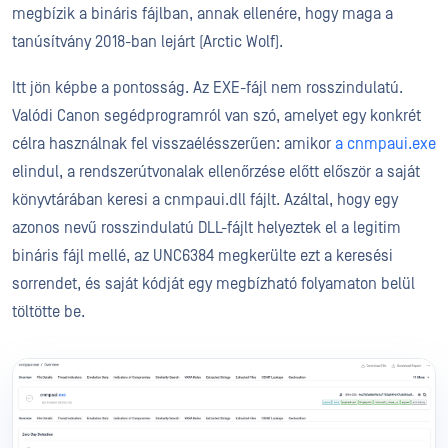
megbízik a bináris fájlban, annak ellenére, hogy maga a
tanúsítvány 2018-ban lejárt (Arctic Wolf).
Itt jön képbe a pontosság. Az EXE-fájl nem rosszindulatú.
Valódi Canon segédprogramról van szó, amelyet egy konkrét
célra használnak fel visszaélésszerűen: amikor
a cnmpaui.exe
elindul, a rendszerútvonalak ellenőrzése előtt először a saját
könyvtárában keresi a cnmpaui.dll fájlt. Azáltal, hogy egy
azonos nevű rosszindulatú DLL-fájlt helyeztek el a legitim
bináris fájl mellé, az UNC6384 megkerülte ezt a keresési
sorrendet, és saját kódját egy megbízható folyamaton belül
töltötte be.