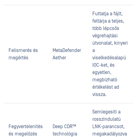
Futtatja a fájlt,
feltárja a teljes,
több lépcsős
végrehajtási
útvonalat, kinyeri
Felismerés és
MetaDefender
a
megértés
Aether
viselkedésalapú
IOC-ket, és
egyetlen,
megbízható
értékelést ad
vissza.
Semlegesíti a
rosszindulatú
Fegyvertelenítés
Deep CDR™
LNK-parancsot,
és megelőzés
technológia
megakadályozva