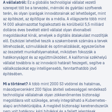
A vállalatról:
Ez a globális technológiai vállalat vezető
szerepet tölt be a tervezési, mérnöki és gyártási szoftverek
terén, és olyan iparágak innovátorainak ad lehetőséget, mint
az építészet, az építőipar és a média. A világszerte több mint
14 000 alkalmazottat foglalkoztató és körülbelül 5,5 milliárd
dolláros éves bevételt elérő vállalat olyan élvonalbeli
megoldásokat kínál, amelyek a digitális átalakulást mozdítják
elő. Eszközei lehetővé teszik a szakemberek számára a tervek
létrehozását, szimulálását és optimalizálását, egyszerűsítve
az összetett munkafolyamatokat, miközben fokozzák a
hatékonyságot és az együttműködést. A kaliforniai székhelyű
vállalat továbbra is az innováció határait feszegeti, segítve a
vállalkozásokat egy intelligensebb, fenntarthatóbb jövő
építésében.
Mi a történet?
A több mint 2000 S3 vödörrel és hatalmas,
másodpercenként 200 fájlos átviteli sebességgel rendelkező
technológiai vállalatnak olyan zökkenőmentes biztonsági
megoldásra volt szüksége, amely integrálható a Kubernetes-
alapú architektúrájába. A meglévő biztonsági keretrendszerük
nem volt hatékony, kézi hibákkal és a fejlett jelentések