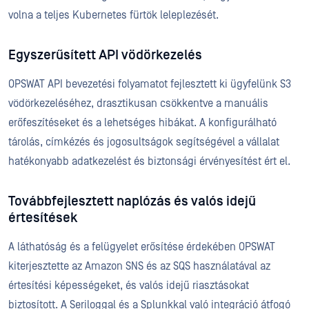
volna a teljes Kubernetes fürtök leleplezését.
Egyszerűsített API vödörkezelés
OPSWAT API bevezetési folyamatot fejlesztett ki ügyfelünk S3
vödörkezeléséhez, drasztikusan csökkentve a manuális
erőfeszítéseket és a lehetséges hibákat. A konfigurálható
tárolás, címkézés és jogosultságok segítségével a vállalat
hatékonyabb adatkezelést és biztonsági érvényesítést ért el.
Továbbfejlesztett naplózás és valós idejű
értesítések
A láthatóság és a felügyelet erősítése érdekében OPSWAT
kiterjesztette az Amazon SNS és az SQS használatával az
értesítési képességeket, és valós idejű riasztásokat
biztosított. A Seriloggal és a Splunkkal való integráció átfogó