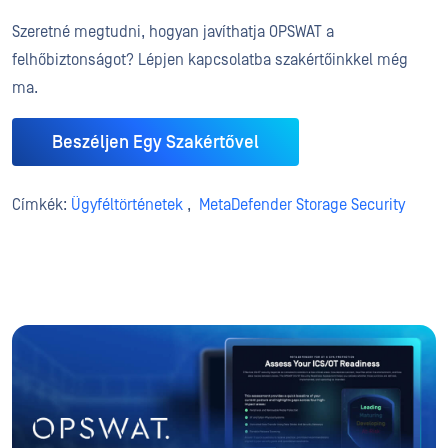
Szeretné megtudni, hogyan javíthatja OPSWAT a
felhőbiztonságot? Lépjen kapcsolatba szakértőinkkel még
ma.
Beszéljen Egy Szakértővel
Címkék:
Ügyféltörténetek
,
MetaDefender Storage Security