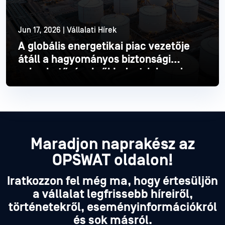
Jun 17, 2026 | Vállalati Hírek
A globális energetikai piac vezetője
átáll a hagyományos biztonsági
sebezhetőségekről Industrial modern
Industrial
Olvass tovább
Maradjon naprakész az
OPSWAT oldalon!
Iratkozzon fel még ma, hogy értesüljön
a vállalat legfrissebb híreiről,
történetekről, eseményinformációkról
és sok másról.