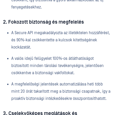
csökkent, így biztosítva a gyors alkalmazkodást az új
fenyegetésekhez.
2. Fokozott biztonság és megfelelés
A Secure API megakadályozta az illetéktelen hozzáférést,
és 90%-kal csökkentette a kulcsok kitettségének
kockázatát.
A valós idejű felügyelet 100%-os átláthatóságot
biztosított minden tárolási tevékenységre, jelentősen
csökkentve a biztonsági vakfoltokat.
A megfelelőségi jelentések automatizálása heti több
mint 20 órát takarított meg a biztonsági csapatnak, így a
proaktív biztonsági intézkedésekre összpontosíthatott.
3. Cselekvőképes meglátások és