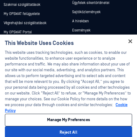
Ügyfelek sikertörténetei
Szakmai szolgáltatások
Sajtóközlemények
My OPSWAT felügyelete
A hírekben
Végrehajtási szolgáltatások
Események
My OPSWAT Portal
Webináriumok
Műszaki dokumentáció
This Website Uses Cookies
Adatlapok
Hey there!
Képzések
This website uses tracking technologies, such as cookies, to enable our
I'm Ozzy, your OPSWAT virtual assistant.
Fehér könyvek
website functionalities, to enhance user experience or to analyze
Biztonsági sebezhetőségi program
How can I help you secure what's critical
performance and traffic. We may also share information about your use of
Partnerek
Ingyenes eszközök
today?
our site with our social media, advertising, and analytics partners. This
allows us to perform targeted advertising and to select ads and content
Tanúsítvány
that will be more relevant to you. By clicking “Accept All,” you agree to
Technológiai partnerek
your personal data being processed by all cookies and other technologies
on our website. Click “Reject All” to refuse, or “Manage My Preferences” to
Channel partner program
manage your choices. See our Cookie Policy for more details on the how
we process your data through cookies and similar technologies:
Cookie
©2026 OPSWAT . Minden jog fenntartva. OPSWAT, MetaDefender, Metascan,
Policy
MetaAccess, az OPSWAT , Trust no File. Trust No Device., OPSWAT , Protecting the
World's Critical Infrastructure, Deep CDR™ Technology, InQuest, az InQuest logó,
Manage My Preferences
DFI, RetroHunt, Deep File Inspection és Join the Hunt az OPSWAT védjegyei. A
harmadik felek védjegyei a megfelelő tulajdonosok tulajdonát képezik.
Jogi
Adatvédelmi szabályzat
Cookie beállítások kezelése
Az Ön
Reject All
kaliforniai adatvédelmi döntései