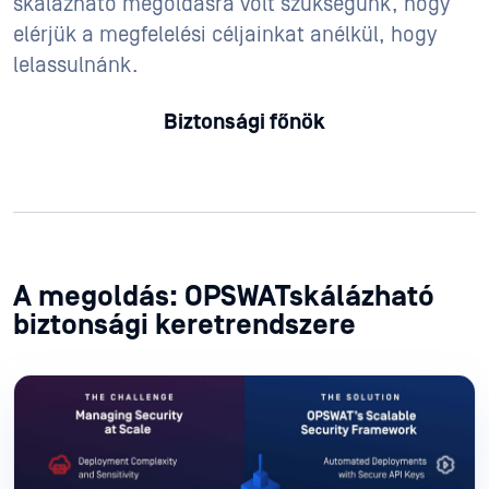
skálázható megoldásra volt szükségünk, hogy
elérjük a megfelelési céljainkat anélkül, hogy
lelassulnánk.
Biztonsági főnök
A megoldás: OPSWATskálázható
biztonsági keretrendszere