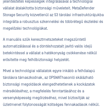
jelentéstételi képességek integrálásával a technológiai
vállalat átalakította biztonsági műveleteit. MetaDefender
Storage Security közvetlenül az S3 tárolási infrastruktúrájukba
integrálta a robusztus szkennelési és többrétegű észlelési és
megelőzési technológiákat.
A manuális szűk keresztmetszeteket megszüntető
automatizálással és a döntéshozatalt javító valós idejű
betekintéssel a vállalat a hatékonyság csökkenése nélkül
erősítette meg felhőbiztonsági helyzetét.
Mivel a technológiai vállalatok egyre inkább a felhőalapú
tárolásra támaszkodnak, az OPSWAThasonló skálázható
biztonsági megoldások elengedhetetlenek a kockázatok
mérsékléséhez, a megfelelés fenntartásához és a
versenyképesség megőrzéséhez, mivel biztosítják az
üzletmenet folytonosságát költséges fennakadások nélkül.