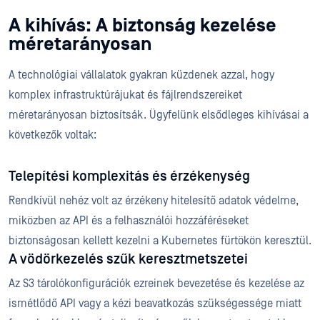
A kihívás: A biztonság kezelése
méretarányosan
A technológiai vállalatok gyakran küzdenek azzal, hogy
komplex infrastruktúrájukat és fájlrendszereiket
méretarányosan biztosítsák. Ügyfelünk elsődleges kihívásai a
következők voltak:
Telepítési komplexitás és érzékenység
Rendkívül nehéz volt az érzékeny hitelesítő adatok védelme,
miközben az API és a felhasználói hozzáféréseket
biztonságosan kellett kezelni a Kubernetes fürtökön keresztül.
A vödörkezelés szűk keresztmetszetei
Az S3 tárolókonfigurációk ezreinek bevezetése és kezelése az
ismétlődő API vagy a kézi beavatkozás szükségessége miatt