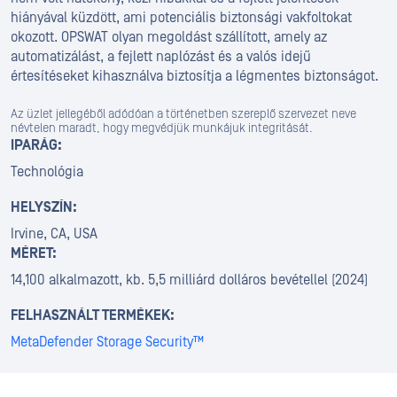
hiányával küzdött, ami potenciális biztonsági vakfoltokat
okozott. OPSWAT olyan megoldást szállított, amely az
automatizálást, a fejlett naplózást és a valós idejű
értesítéseket kihasználva biztosítja a légmentes biztonságot.
Az üzlet jellegéből adódóan a történetben szereplő szervezet neve
névtelen maradt, hogy megvédjük munkájuk integritását.
IPARÁG:
Technológia
HELYSZÍN:
Irvine, CA, USA
MÉRET:
14,100 alkalmazott, kb. 5,5 milliárd dolláros bevétellel (2024)
FELHASZNÁLT TERMÉKEK:
MetaDefender Storage Security™