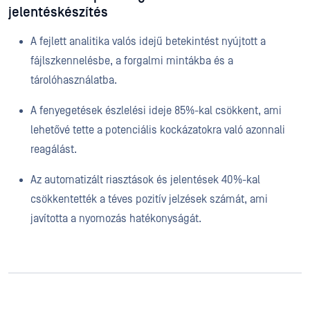
jelentéskészítés
A fejlett analitika valós idejű betekintést nyújtott a
fájlszkennelésbe, a forgalmi mintákba és a
tárolóhasználatba.
A fenyegetések észlelési ideje 85%-kal csökkent, ami
lehetővé tette a potenciális kockázatokra való azonnali
reagálást.
Az automatizált riasztások és jelentések 40%-kal
csökkentették a téves pozitív jelzések számát, ami
javította a nyomozás hatékonyságát.