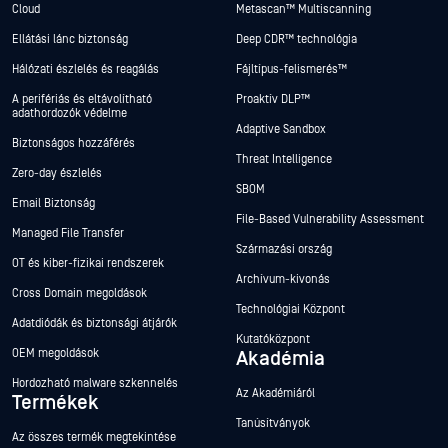
Cloud
Metascan™ Multiscanning
Ellátási lánc biztonság
Deep CDR™ technológia
Hálózati észlelés és reagálás
Fájltípus-felismerés™
A perifériás és eltávolítható
Proaktív DLP™
adathordozók védelme
Adaptive Sandbox
Biztonságos hozzáférés
Threat Intelligence
Zero-day észlelés
SBOM
Email Biztonság
File-Based Vulnerability Assessment
Managed File Transfer
Származási ország
OT és kiber-fizikai rendszerek
Archívum-kivonás
Cross Domain megoldások
Technológiai Központ
Adatdiódák és biztonsági átjárók
Kutatóközpont
OEM megoldások
Akadémia
Hordozható malware szkennelés
Az Akadémiáról
Termékek
Tanúsítványok
Az összes termék megtekintése