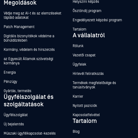
Megoldások
Helyszíni képzés
Ösztöndíj program
Védje meg az AI-t és az elemzéseket
tápláló adatokat
Engedélyezett képzési program
Patch Management
Tartalom
A vállalatról
Digitális bizonyítékok védelme a
bűnüldözésben
Rólunk
Kormány, védelem és hírszerzés
Vezetői csapat
az Egyesült Államok szövetségi
kormánya
Ügyfelek
Energia
Hírlevél feliratkozás
Pénzügy
Termékek megfelelősége és
tanúsítványok
Gyártás, termelés
Ügyfélszolgálat és
Karrier
szolgáltatások
Nyitott pozíciók
Ügyfélszolgálat
Kapcsolatfelvétel
Tartalom
Új bejelentés
Blog
Műszaki ügyfélkapcsolat-kezelés