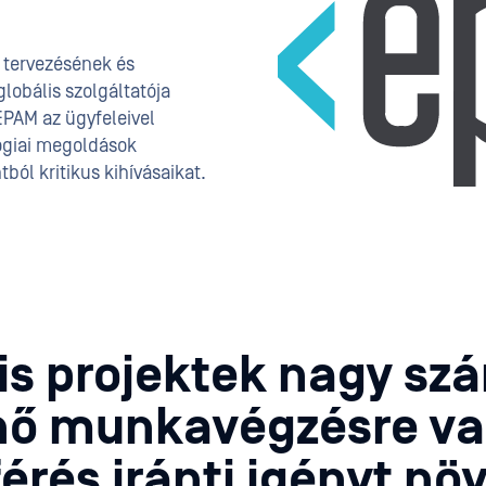
k tervezésének és
globális szolgáltatója
EPAM az ügyfeleivel
ógiai megoldások
ból kritikus kihívásaikat.
ális projektek nagy sz
énő munkavégzésre val
érés iránti igényt nö