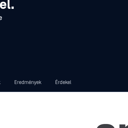
el.
e
k
Eredmények
Érdekel