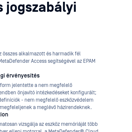
 jogszabályi
z összes alkalmazott és harmadik fél
A MetaDefender Access segítségével az EPAM
gi érvényesítés
form jelentette a nem megfelelő
endben önjavító intézkedéseket konfigurált;
definíciók - nem megfelelő eszközvédelem
k megfeleljenek a meglévő házirendeknek.
ion
atosan vizsgálja az eszköz memóriáját több
tver elleni motorral, a MetaDefender® Cloud