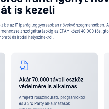
t is kezeli
lt be az IT iparág leggyorsabban növekvő szegmensében. A d
menedzselt szolgáltatásokig az EPAM közel 40 000 fős, glo
nról és irodai helyszínekről.
Akár 70.000 távoli eszköz
védelmére is alkalmas
A fejlett rosszindulatú programoktól
és a 3rd Party alkalmazások