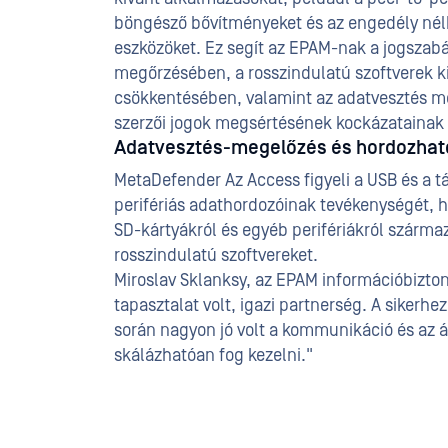
böngésző bővítményeket és az engedély nélkü
eszközöket. Ez segít az EPAM-nak a jogszab
megőrzésében, a rosszindulatú szoftverek k
csökkentésében, valamint az adatvesztés m
szerzői jogok megsértésének kockázatainak
Adatvesztés-megelőzés és hordozhat
MetaDefender Az Access figyeli a USB és a
perifériás adathordozóinak tevékenységét,
SD-kártyákról és egyéb perifériákról szárma
rosszindulatú szoftvereket.
Miroslav Sklanksy, az EPAM információbizto
tapasztalat volt, igazi partnerség. A sikerh
során nagyon jó volt a kommunikáció és az 
skálázhatóan fog kezelni."