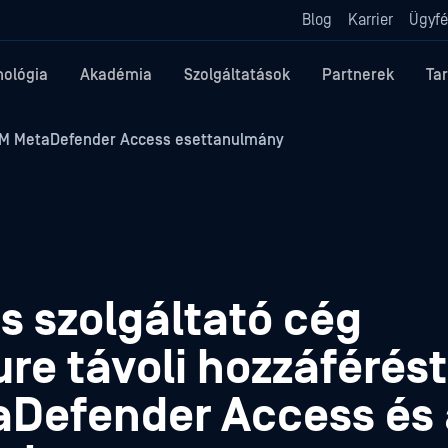
Blog
Karrier
Ügyfé
nológia
Akadémia
Szolgáltatások
Partnerek
Ta
 MetaDefender Access esettanulmány
s szolgáltató cég
ure távoli hozzáférést
Defender Access és 