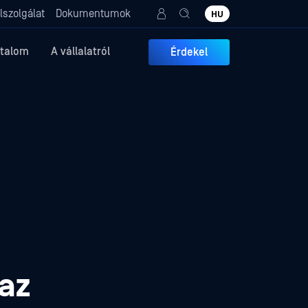
lszolgálat
Dokumentumok
HU
rtalom
A vállalatról
Érdekel
az