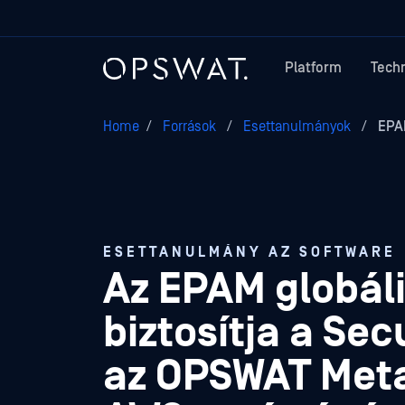
Platform
Tech
Home
/
Források
/
Esettanulmányok
/
EPAM
ESETTANULMÁNY AZ SOFTWARE
Az EPAM globáli
biztosítja a Sec
az OPSWAT Meta