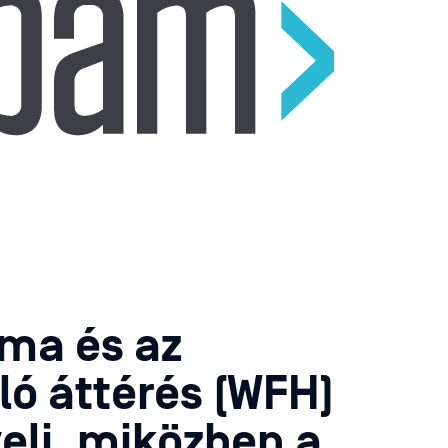
áma és az
ó áttérés (WFH)
veli, miközben a