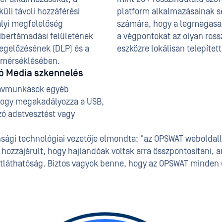
li távoli hozzáférési
platform alkalmazásainak se
ályi megfelelőség
számára, hogy a legmagasabb
ibertámadási felületének
a végpontokat az olyan ros
egelőzésének (DLP) és a
eszközre lokálisan telepítet
 mérséklésében.
ó Media szkennelés
 távmunkások egyéb
 hogy megakadályozza a USB,
zó adatvesztést vagy
nsági technológiai vezetője elmondta: "az OPSWAT weboldal
ez hozzájárult, hogy hajlandóak voltak arra összpontosítani,
átláthatóság. Biztos vagyok benne, hogy az OPSWAT minden 