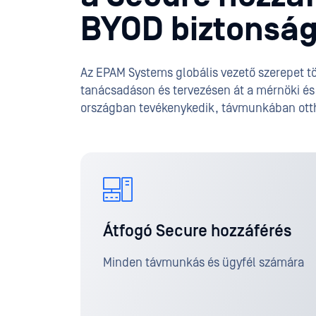
BYOD biztonságá
Az EPAM Systems globális vezető szerepet tö
tanácsadáson és tervezésen át a mérnöki és 
országban tevékenykedik, távmunkában ottho
Átfogó Secure hozzáférés
Minden távmunkás és ügyfél számára