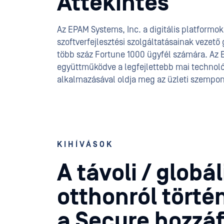
Áttekintés
Az EPAM Systems, Inc. a digitális platformo
szoftverfejlesztési szolgáltatásainak vezető 
több száz Fortune 1000 ügyfél számára. Az 
együttműködve a legfejlettebb mai technol
alkalmazásával oldja meg az üzleti szempont
KIHÍVÁSOK
A távoli / glob
otthonról tört
a Secure hozzáf