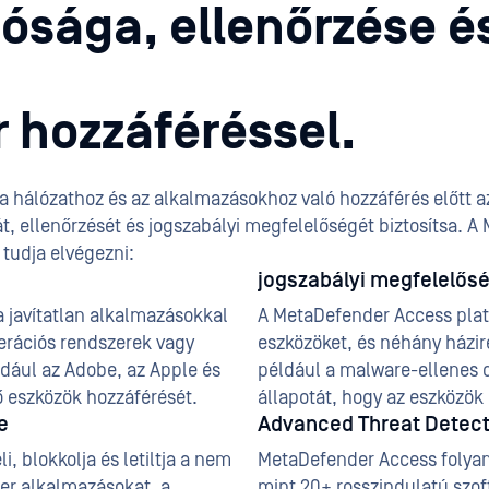
ósága, ellenőrzése és
 hozzáféréssel.
a hálózathoz és az alkalmazásokhoz való hozzáférés előtt a
t, ellenőrzését és jogszabályi megfelelőségét biztosítsa. 
 tudja elvégezni:
jogszabályi megfelelősé
 javítatlan alkalmazásokkal
A MetaDefender Access plat
erációs rendszerek vagy
eszközöket, és néhány házir
dául az Adobe, az Apple és
például a malware-ellenes 
 eszközök hozzáférését.
állapotát, hogy az eszközö
e
Advanced Threat Detect
 blokkolja és letiltja a nem
MetaDefender Access folyam
eer alkalmazásokat, a
mint 20+ rosszindulatú szof