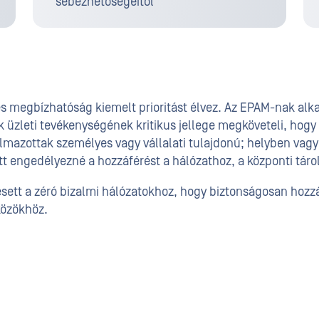
sebezhetőségeitől
 és megbízhatóság kiemelt prioritást élvez. Az EPAM-nak al
üzleti tevékenységének kritikus jellege megköveteli, hogy
almazottak személyes vagy vállalati tulajdonú; helyben vagy
t engedélyezné a hozzáférést a hálózathoz, a központi tár
sett a zéró bizalmi hálózatokhoz, hogy biztonságosan hozz
zközökhöz.