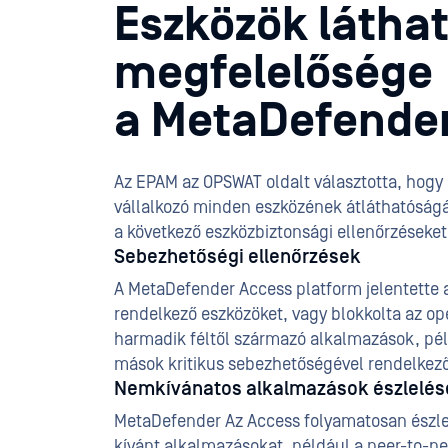
Eszközök láthat
megfelelősége
a MetaDefender
Az EPAM az OPSWAT oldalt választotta, hogy 
vállalkozó minden eszközének átláthatóságá
a következő eszközbiztonsági ellenőrzéseket
Sebezhetőségi ellenőrzések
A MetaDefender Access platform jelentette a
rendelkező eszközöket, vagy blokkolta az op
harmadik féltől származó alkalmazások, pél
mások kritikus sebezhetőségével rendelkező
Nemkívánatos alkalmazások észlelés
MetaDefender Az Access folyamatosan észleli,
kívánt alkalmazásokat, például a peer-to-p