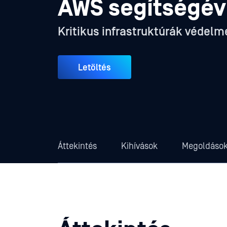
AWS segítségév
Kritikus infrastruktúrák védelm
Letöltés
Áttekintés
Kihívások
Megoldáso