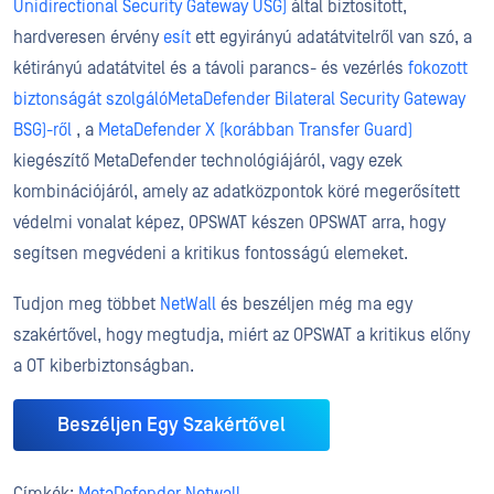
Unidirectional Security Gateway USG)
által biztosított,
hardveresen érvény
esít
ett egyirányú adatátvitelről van szó, a
kétirányú adatátvitel és a távoli parancs- és vezérlés
fokozott
biztonságát szolgálóMetaDefender Bilateral Security Gateway
BSG)-ről
, a
MetaDefender X (korábban Transfer Guard)
kiegészítő MetaDefender technológiájáról, vagy ezek
kombinációjáról, amely az adatközpontok köré megerősített
védelmi vonalat képez, OPSWAT készen OPSWAT arra, hogy
segítsen megvédeni a kritikus fontosságú elemeket.
Tudjon meg többet
NetWall
és beszéljen még ma egy
szakértővel, hogy megtudja, miért az OPSWAT a kritikus előny
a OT kiberbiztonságban.
Beszéljen Egy Szakértővel
Címkék:
MetaDefender Netwall