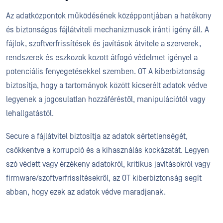
Az adatközpontok működésének középpontjában a hatékony
és biztonságos fájlátviteli mechanizmusok iránti igény áll. A
fájlok, szoftverfrissítések és javítások átvitele a szerverek,
rendszerek és eszközök között átfogó védelmet igényel a
potenciális fenyegetésekkel szemben. OT A kiberbiztonság
biztosítja, hogy a tartományok között kicserélt adatok védve
legyenek a jogosulatlan hozzáféréstől, manipulációtól vagy
lehallgatástól.
Secure a fájlátvitel biztosítja az adatok sértetlenségét,
csökkentve a korrupció és a kihasználás kockázatát. Legyen
szó védett vagy érzékeny adatokról, kritikus javításokról vagy
firmware/szoftverfrissítésekről, az OT kiberbiztonság segít
abban, hogy ezek az adatok védve maradjanak.