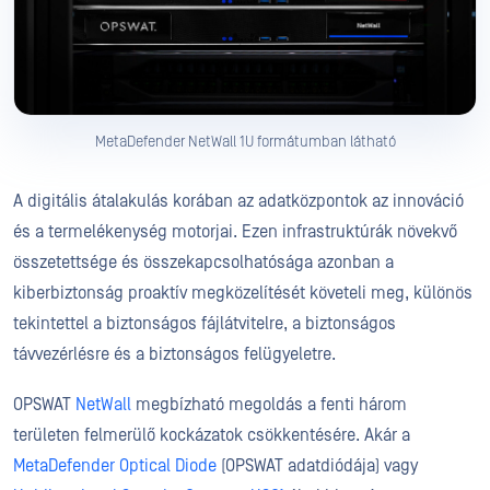
MetaDefender NetWall 1U formátumban látható
A digitális átalakulás korában az adatközpontok az innováció
és a termelékenység motorjai. Ezen infrastruktúrák növekvő
összetettsége és összekapcsolhatósága azonban a
kiberbiztonság proaktív megközelítését követeli meg, különös
tekintettel a biztonságos fájlátvitelre, a biztonságos
távvezérlésre és a biztonságos felügyeletre.
OPSWAT
NetWall
megbízható megoldás a fenti három
területen felmerülő kockázatok csökkentésére. Akár a
MetaDefender Optical Diode
(OPSWAT adatdiódája) vagy