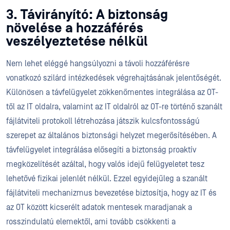
3. Távirányító: A biztonság
növelése a hozzáférés
veszélyeztetése nélkül
Nem lehet eléggé hangsúlyozni a távoli hozzáférésre
vonatkozó szilárd intézkedések végrehajtásának jelentőségét.
Különösen a távfelügyelet zökkenőmentes integrálása az OT-
től az IT oldalra, valamint az IT oldalról az OT-re történő szanált
fájlátviteli protokoll létrehozása játszik kulcsfontosságú
szerepet az általános biztonsági helyzet megerősítésében. A
távfelügyelet integrálása elősegíti a biztonság proaktív
megközelítését azáltal, hogy valós idejű felügyeletet tesz
lehetővé fizikai jelenlét nélkül. Ezzel egyidejűleg a szanált
fájlátviteli mechanizmus bevezetése biztosítja, hogy az IT és
az OT között kicserélt adatok mentesek maradjanak a
rosszindulatú elemektől, ami tovább csökkenti a