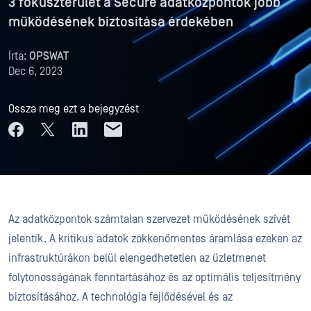
3 fókuszterület a Secure adatközpontok jobb
működésének biztosítása érdekében
Írta:
OPSWAT
Dec 6, 2023
Ossza meg ezt a bejegyzést
Az adatközpontok számtalan szervezet működésének szívét
jelentik. A kritikus adatok zökkenőmentes áramlása ezeken az
infrastruktúrákon belül elengedhetetlen az üzletmenet
folytonosságának fenntartásához és az optimális teljesítmény
biztosításához. A technológia fejlődésével és az