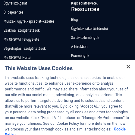
Ügyfélszolgálat
Kapcsolatfelvétel
Resources
Új bejelentés
Blog
Műszaki ügyfélkapcsolat-kezelés
Ügyfelek sikertörténetei
Szakmai szolgáltatások
Sajtóközlemények
My OPSWAT felügyelete
A hírekben
Végrehajtási szolgáltatások
Események
My OPSWAT Portal
Webináriumok
Műszaki dokumentáció
This Website Uses Cookies
Adatlapok
Hey there!
Képzések
This website uses tracking technologies, such as cookies, to enable our
Fehér könyvek
I'm Ozzy, your OPSWAT virtual assistant.
website functionalities, to enhance user experience or to analyze
Biztonsági sebezhetőségi program
How can I help you secure what's critical
performance and traffic. We may also share information about your use of
Partnerek
Ingyenes eszközök
today?
our site with our social media, advertising, and analytics partners. This
allows us to perform targeted advertising and to select ads and content
Tanúsítvány
that will be more relevant to you. By clicking “Accept All,” you agree to
Technológiai partnerek
your personal data being processed by all cookies and other technologies
on our website. Click “Reject All” to refuse, or “Manage My Preferences” to
Channel partner program
manage your choices. See our Cookie Policy for more details on the how
we process your data through cookies and similar technologies:
Cookie
©2026 OPSWAT . Minden jog fenntartva. OPSWAT, MetaDefender, Metascan,