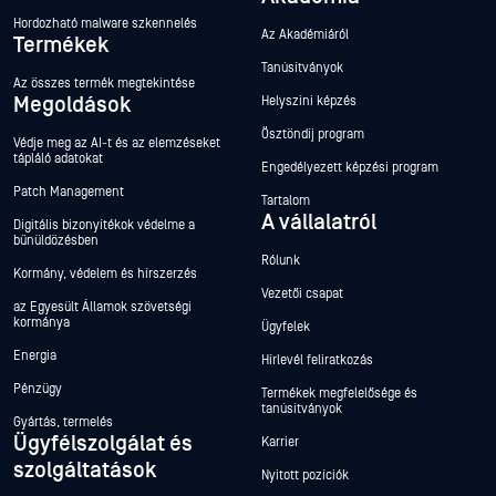
Hordozható malware szkennelés
Az Akadémiáról
Termékek
Tanúsítványok
Az összes termék megtekintése
Megoldások
Helyszíni képzés
Ösztöndíj program
Védje meg az AI-t és az elemzéseket
tápláló adatokat
Engedélyezett képzési program
Patch Management
Tartalom
A vállalatról
Digitális bizonyítékok védelme a
bűnüldözésben
Rólunk
Kormány, védelem és hírszerzés
Vezetői csapat
az Egyesült Államok szövetségi
kormánya
Ügyfelek
Energia
Hírlevél feliratkozás
Pénzügy
Termékek megfelelősége és
tanúsítványok
Gyártás, termelés
Ügyfélszolgálat és
Karrier
szolgáltatások
Nyitott pozíciók