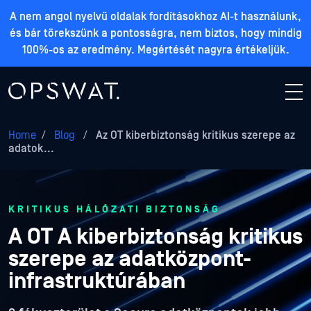
A nem angol nyelvű oldalak fordításokhoz AI-t használunk,
és bár törekszünk a pontosságra, nem biztos, hogy mindig
100%-os az eredmény. Megértését nagyra értékeljük.
Home
/
Blog
/
Az OT kiberbiztonság kritikus szerepe az
adatok...
KRITIKUS HÁLÓZATI BIZTONSÁG
A OT A kiberbiztonság kritikus
szerepe az adatközpont-
infrastruktúrában