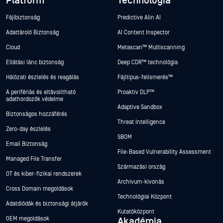
Platform
Technológia
Fájlbiztonság
Predictive Alin AI
Adattároló Biztonság
AI Content Inspector
Cloud
Metascan™ Multiscanning
Ellátási lánc biztonság
Deep CDR™ technológia
Hálózati észlelés és reagálás
Fájltípus-felismerés™
A perifériás és eltávolítható
Proaktív DLP™
adathordozók védelme
Adaptive Sandbox
Biztonságos hozzáférés
Threat Intelligence
Zero-day észlelés
SBOM
Email Biztonság
File-Based Vulnerability Assessment
Managed File Transfer
Származási ország
OT és kiber-fizikai rendszerek
Archívum-kivonás
Cross Domain megoldások
Technológiai Központ
Adatdiódák és biztonsági átjárók
Kutatóközpont
OEM megoldások
Akadémia