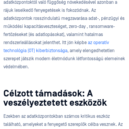
adatközpontoktól való függőség növekedésével azonban a
rájuk leselkedő fenyegetések is fokozódnak. Az
adatközpontok rosszindulatú megzavarása adat-, pénzügyi és
működési kapacitásveszteséget, zero-day , ransomware-
fertőzéseket (és adatlopásokat), valamint hatalmas
rendszerleállásokat jelenthet. Itt jön képbe
az operatív
technológia (OT) kiberbiztonsága
, amely elengedhetetlen
szerepet játszik modern életmódunk létfontosságú elemeinek
védelmében.
Célzott támadások: A
veszélyeztetett eszközök
Ezekben az adatközpontokban számos kritikus eszköz
található, amelyeket a fenyegető szereplők célba vesznek. Az