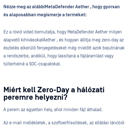
Nézze meg az alábbiMetaDefender Aether , hogy gyorsan
és alaposabban megismerje a terméket:
Ez a rövid videó bemutatja, hogy MetaDefender Aether milyen
alapvető kihívásokatAether , és hogyan állítja meg zero-day az
észlelés elkerülő fenyegetéseket még mielőtt azok bejutnának
a rendszerbe, anélkül, hogy lassítaná a fájláramlást vagy
túlterhelné a SOC-csapatokat.
Miért kell Zero-Day a hálózati
peremre helyezni?
A perem az egyetlen hely, ahol minden fájl áthalad.
Az e-mail mellékletek, a szoftverfrissítések, az ellátási láncból