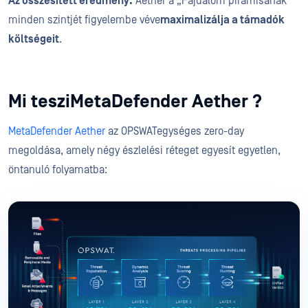
Az összesített eredmény:
Aether a „Fájdalom piramisának”
minden szintjét figyelembe véve
maximalizálja a támadók
költségeit
.
Mi tesziMetaDefender Aether ?
MetaDefender Aether
az OPSWATegységes zero-day
megoldása, amely négy észlelési réteget egyesít egyetlen,
öntanuló folyamatba: