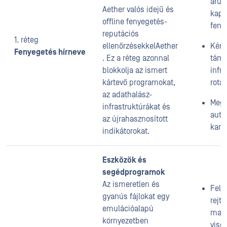
áruc
Aether valós idejű és
kapc
offline fenyegetés-
feny
reputációs
1. réteg
ellenőrzésekkelAether
Kény
Fenyegetés hírneve
. Ez a réteg azonnal
táma
blokkolja az ismert
infr
kártevő programokat,
rotá
az adathalász-
Megs
infrastruktúrákat és
auto
az újrahasznosított
kam
indikátorokat.
Eszközök és
segédprogramok
Az ismeretlen és
Felfe
gyanús fájlokat egy
rejt
emulációalapú
mal
környezetben
vise