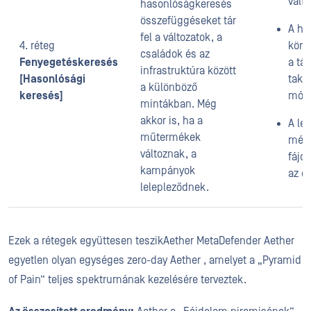
vált
hasonlóságkeresés
összefüggéseket tár
A ha
fel a változatok, a
4. réteg
körű
családok és az
Fenyegetéskeresés
a tá
infrastruktúra között
[Hasonlósági
takti
a különböző
keresés]
móds
mintákban. Még
akkor is, ha a
A le
műtermékek
mért
változnak, a
fájd
kampányok
az e
lelepleződnek.
Ezek a rétegek együttesen teszikAether MetaDefender Aether
egyetlen olyan egységes zero-day Aether , amelyet a „Pyramid
of Pain” teljes spektrumának kezelésére terveztek.