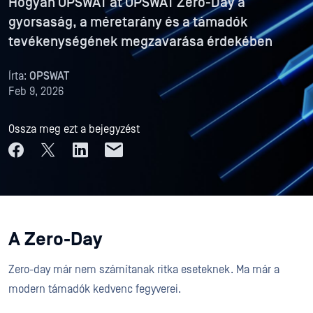
Hogyan OPSWAT át OPSWAT Zero-Day a
gyorsaság, a méretarány és a támadók
tevékenységének megzavarása érdekében
Írta:
OPSWAT
Feb 9, 2026
Ossza meg ezt a bejegyzést
A Zero-Day
Zero-day már nem számítanak ritka eseteknek. Ma már a
modern támadók kedvenc fegyverei.