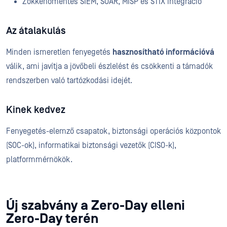
Zökkenőmentes SIEM, SOAR, MISP és STIX integráció
Az átalakulás
Minden ismeretlen fenyegetés
hasznosítható információvá
válik, ami javítja a jövőbeli észlelést és csökkenti a támadók
rendszerben való tartózkodási idejét.
Kinek kedvez
Fenyegetés-elemző csapatok, biztonsági operációs központok
(SOC-ok), informatikai biztonsági vezetők (CISO-k),
platformmérnökök.
Új szabvány a Zero-Day elleni
Zero-Day terén