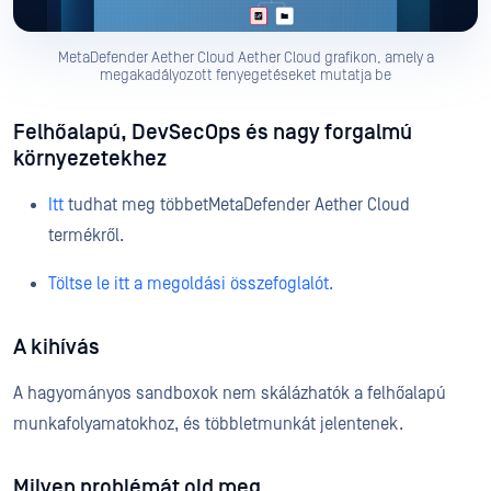
MetaDefender Aether Cloud Aether Cloud grafikon, amely a
megakadályozott fenyegetéseket mutatja be
Felhőalapú, DevSecOps és nagy forgalmú
környezetekhez
Itt
tudhat meg többetMetaDefender Aether Cloud
termékről.
Töltse le itt a megoldási összefoglalót.
A kihívás
A hagyományos sandboxok nem skálázhatók a felhőalapú
munkafolyamatokhoz, és többletmunkát jelentenek.
Milyen problémát old meg