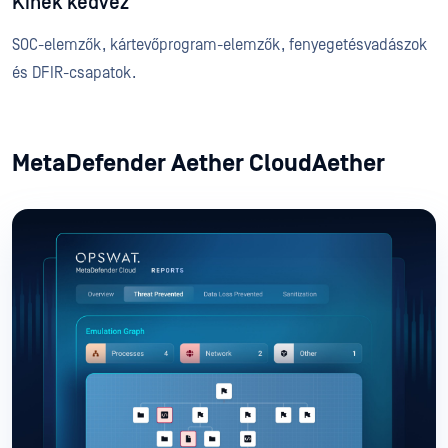
Kinek kedvez
SOC-elemzők, kártevőprogram-elemzők, fenyegetésvadászok
és DFIR-csapatok.
MetaDefender Aether CloudAether