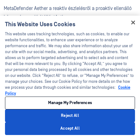
MetaDefender Aether a reaktív észlelésről a proaktív ellenálló
képességre való átállástAether .
This Website Uses Cookies
Hey there!
Aether bevezető szervezetek a következő előnyöket Aether :
This website uses tracking technologies, such as cookies, to enable our
I'm Ozzy, your OPSWAT virtual assistant.
website functionalities, to enhance user experience or to analyze
Kategóriájában a legjobb fájl-elemzési eredmények
How can I help you secure what's critical
performance and traffic. We may also share information about your use of
today?
our site with our social media, advertising, and analytics partners. This
(
akár 99,9%-os zero-day hatékonyság)
allows us to perform targeted advertising and to select ads and content
that will be more relevant to you. By clicking “Accept All,” you agree to
Gyors fájlfeldolgozás
(akár 20-szor gyorsabb, mint a
your personal data being processed by all cookies and other technologies
on our website. Click “Reject All” to refuse, or “Manage My Preferences” to
hagyományos sandboxok)
manage your choices. See our Cookie Policy for more details on the how
we process your data through cookies and similar technologies:
Cookie
Hatalmas fájlmennyiség kezelése a
hálózati
Policy
peremterületen
Manage My Preferences
A SOC-terhelés csökkentése
egyetlen, megbízható
Reject All
döntés révén
Privacy Policy
Accept All
A modern szabályozásoknak való
megfelelés