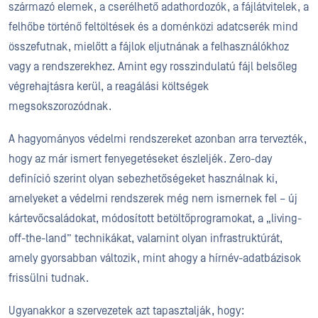
származó elemek, a cserélhető adathordozók, a fájlátvitelek, a
felhőbe történő feltöltések és a doménközi adatcserék mind
összefutnak, mielőtt a fájlok eljutnának a felhasználókhoz
vagy a rendszerekhez. Amint egy rosszindulatú fájl belsőleg
végrehajtásra kerül, a reagálási költségek
megsokszorozódnak.
A hagyományos védelmi rendszereket azonban arra tervezték,
hogy az már ismert fenyegetéseket észleljék. Zero-day
definíció szerint olyan sebezhetőségeket használnak ki,
amelyeket a védelmi rendszerek még nem ismernek fel – új
kártevőcsaládokat, módosított betöltőprogramokat, a „living-
off-the-land” technikákat, valamint olyan infrastruktúrát,
amely gyorsabban változik, mint ahogy a hírnév-adatbázisok
frissülni tudnak.
Ugyanakkor a szervezetek azt tapasztalják, hogy: