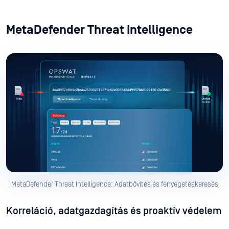
MetaDefender Threat Intelligence
MetaDefender Threat Intelligence: Adatbővítés és fenyegetéskeresés
Korreláció, adatgazdagítás és proaktív védelem