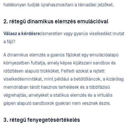
hatékonyan tudják újrahasznosítani a támadási jelzőket.
2. rétegű dinamikus elemzés emulációval
Válasz a kérdésre:
Ismeretlen vagy gyanús viselkedést mutat
a fájl?
A dinamikus elemzés a gyanús fájlokat egy emulációalapú
környezetben futtatja, amely képes kijátszani sandbox és
időzítésen alapuló trükköket. Felfedi azokat a rejtett
viselkedésmintákat, mint például a betöltőláncok, a kizárólag
memóriában tárolt hasznos terhelések és a többfázisú
végrehajtás, amelyeket a statikus elemzés és a virtuális
gépen alapuló sandboxok gyakran nem vesznek észre.
3. rétegű fenyegetésértékelés