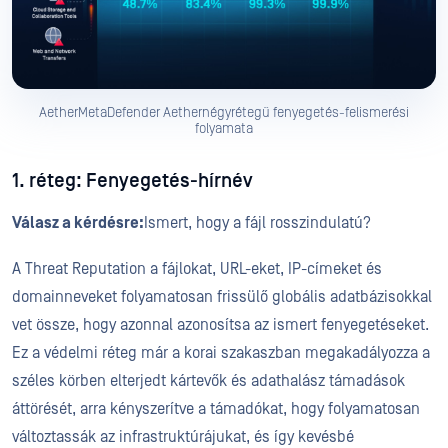
AetherMetaDefender Aethernégyrétegű fenyegetés-felismerési
folyamata
1. réteg: Fenyegetés-hírnév
Válasz a kérdésre:
Ismert, hogy a fájl rosszindulatú?
A Threat Reputation a fájlokat, URL-eket, IP-címeket és
domainneveket folyamatosan frissülő globális adatbázisokkal
vet össze, hogy azonnal azonosítsa az ismert fenyegetéseket.
Ez a védelmi réteg már a korai szakaszban megakadályozza a
széles körben elterjedt kártevők és adathalász támadások
áttörését, arra kényszerítve a támadókat, hogy folyamatosan
változtassák az infrastruktúrájukat, és így kevésbé