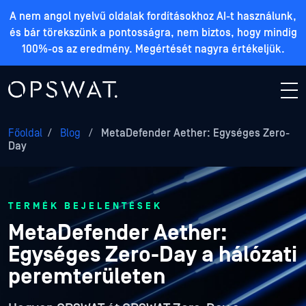
A nem angol nyelvű oldalak fordításokhoz AI-t használunk,
és bár törekszünk a pontosságra, nem biztos, hogy mindig
100%-os az eredmény. Megértését nagyra értékeljük.
Főoldal
/
Blog
/
MetaDefender Aether: Egységes Zero-
Day
TERMÉK BEJELENTÉSEK
MetaDefender Aether:
Egységes Zero-Day a hálózati
peremterületen