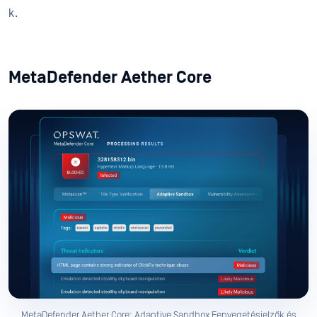
k.
MetaDefender Aether Core
MetaDefender Aether Core: Adaptive Sandbox Fenyegetésjelzők és