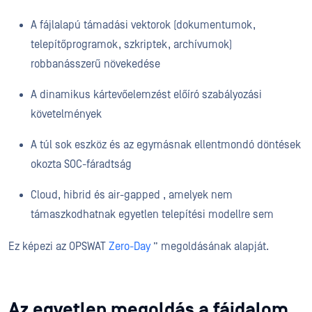
A fájlalapú támadási vektorok (dokumentumok,
telepítőprogramok, szkriptek, archívumok)
robbanásszerű növekedése
A dinamikus kártevőelemzést előíró szabályozási
követelmények
A túl sok eszköz és az egymásnak ellentmondó döntések
okozta SOC-fáradtság
Cloud, hibrid és air-gapped , amelyek nem
támaszkodhatnak egyetlen telepítési modellre sem
Ez képezi az OPSWAT
Zero-Day
” megoldásának alapját.
Az egyetlen megoldás a fájdalom