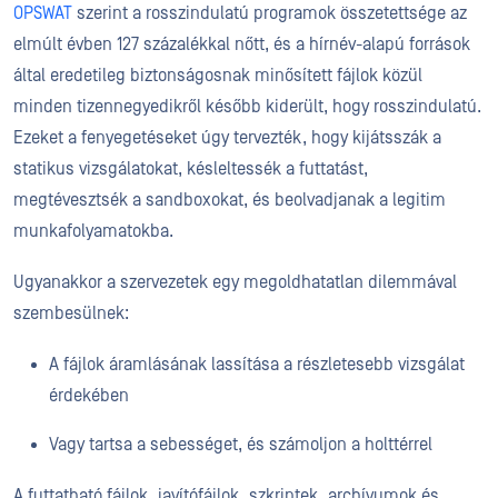
OPSWAT
szerint a rosszindulatú programok összetettsége az
elmúlt évben 127 százalékkal nőtt, és a hírnév-alapú források
által eredetileg biztonságosnak minősített fájlok közül
minden tizennegyedikről később kiderült, hogy rosszindulatú.
Ezeket a fenyegetéseket úgy tervezték, hogy kijátsszák a
statikus vizsgálatokat, késleltessék a futtatást,
megtévesztsék a sandboxokat, és beolvadjanak a legitim
munkafolyamatokba.
Ugyanakkor a szervezetek egy megoldhatatlan dilemmával
szembesülnek:
A fájlok áramlásának lassítása a részletesebb vizsgálat
érdekében
Vagy tartsa a sebességet, és számoljon a holttérrel
A futtatható fájlok, javítófájlok, szkriptek, archívumok és