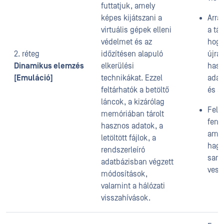
futtatjuk, amely
képes kijátszani a
Arra 
virtuális gépek elleni
a tá
védelmet és az
hogy
2. réteg
időzítésen alapuló
újra
Dinamikus elemzés
elkerülési
hasz
[Emuláció]
technikákat. Ezzel
adat
feltárhatók a betöltő
és a
láncok, a kizárólag
Felf
memóriában tárolt
feny
hasznos adatok, a
amel
letöltött fájlok, a
hag
rendszerleíró
san
adatbázisban végzett
vesz
módosítások,
valamint a hálózati
visszahívások.