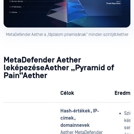
MetaDefender Aether a „fájdalom piramisának” minden szintjétAether
MetaDefender Aether
leképezéseAether „Pyramid of
Pain”Aether
Célok
Eredmé
Hash-értékek, IP-
Szint
címek,
késl
domainnevek
seml
Aether MetaDefender