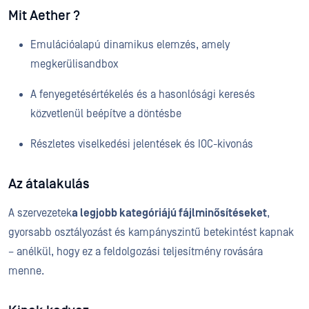
Mit Aether ?
Emulációalapú dinamikus elemzés, amely
megkerülisandbox
A fenyegetésértékelés és a hasonlósági keresés
közvetlenül beépítve a döntésbe
Részletes viselkedési jelentések és IOC-kivonás
Az átalakulás
A szervezetek
a legjobb kategóriájú fájlminősítéseket
,
gyorsabb osztályozást és kampányszintű betekintést kapnak
– anélkül, hogy ez a feldolgozási teljesítmény rovására
menne.