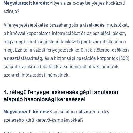
Megválaszolt kérdés:
Milyen a zero-day tényleges kockázati
szintje?
A fenyegetésértékelés összehangolja a viselkedési mutatókat,
a hírnévvel kapcsolatos információkat és az észlelési jeleket,
hogy megbízhatósági alapú kockázati pontszámot állapítson
meg. Ezáltal a valódi fenyegetések kerülnek előtérbe, csökken
a riasztásfáradtság, és a biztonsági operációs központok (SOC)
csapatai azokra a feladatokra koncentrálhatnak, amelyek
azonnali intézkedést igényelnek.
4. rétegű fenyegetéskeresés gépi tanuláson
alapuló hasonlósági kereséssel
Megválaszolt kérdés:
Kapcsolatban
áll-e
a zero-day
szélesebb körű kártevő-kampányokkal?