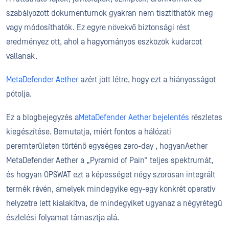
szabályozott dokumentumok gyakran nem tisztíthatók meg
vagy módosíthatók. Ez egyre növekvő biztonsági rést
eredményez ott, ahol a hagyományos eszközök kudarcot
vallanak.
MetaDefender Aether
azért jött létre, hogy ezt a hiányosságot
pótolja.
Ez a blogbejegyzés a
MetaDefender Aether bejelentés
részletes
kiegészítése. Bemutatja, miért fontos a hálózati
peremterületen történő egységes zero-day , hogyanAether
MetaDefender Aether a „Pyramid of Pain” teljes spektrumát,
és hogyan OPSWAT ezt a képességet négy szorosan integrált
termék révén, amelyek mindegyike egy-egy konkrét operatív
helyzetre lett kialakítva, de mindegyiket ugyanaz a négyrétegű
észlelési folyamat támasztja alá.