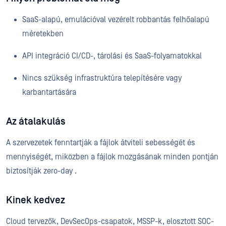
SaaS-alapú, emulációval vezérelt robbantás felhőalapú
méretekben
API integráció CI/CD-, tárolási és SaaS-folyamatokkal
Nincs szükség infrastruktúra telepítésére vagy
karbantartására
Az átalakulás
A szervezetek fenntartják a fájlok átviteli sebességét és
mennyiségét, miközben a fájlok mozgásának minden pontján
biztosítják zero-day .
Kinek kedvez
Cloud tervezők, DevSecOps-csapatok, MSSP-k, elosztott SOC-