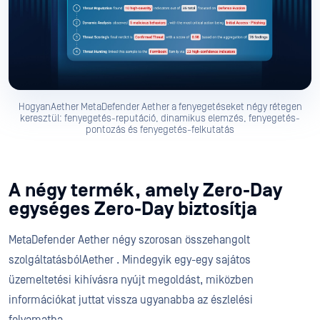
HogyanAether MetaDefender Aether a fenyegetéseket négy rétegen
keresztül: fenyegetés-reputáció, dinamikus elemzés, fenyegetés-
pontozás és fenyegetés-felkutatás
A négy termék, amely Zero-Day
egységes Zero-Day biztosítja
MetaDefender Aether négy szorosan összehangolt
szolgáltatásbólAether . Mindegyik egy-egy sajátos
üzemeltetési kihívásra nyújt megoldást, miközben
információkat juttat vissza ugyanabba az észlelési