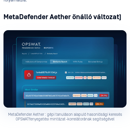
folyamatba.
MetaDefender Aether önálló változat)
MetaDefender Aether : gépi tanuláson alapuló hasonlósági keresés
OPSWATfenyegetési mintázat-korrelátorának segítségével