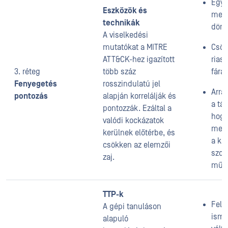
Egye
Eszközök és
megb
technikák
dönt
A viselkedési
mutatókat a MITRE
Csök
ATT&CK-hez igazított
riasz
3. réteg
több száz
fára
Fenyegetés
rosszindulatú jel
Arra 
pontozás
alapján korrelálják és
a tá
pontozzák. Ezáltal a
hogy
valódi kockázatok
megv
kerülnek előtérbe, és
a ká
csökken az elemzői
szof
zaj.
műk
TTP-k
Feli
A gépi tanuláson
isme
alapuló