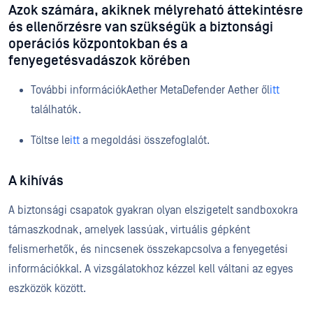
Azok számára, akiknek mélyreható áttekintésre
és ellenőrzésre van szükségük a biztonsági
operációs központokban és a
fenyegetésvadászok körében
További információkAether MetaDefender Aether ől
itt
találhatók.
Töltse le
itt
a megoldási összefoglalót.
A kihívás
A biztonsági csapatok gyakran olyan elszigetelt sandboxokra
támaszkodnak, amelyek lassúak, virtuális gépként
felismerhetők, és nincsenek összekapcsolva a fenyegetési
információkkal. A vizsgálatokhoz kézzel kell váltani az egyes
eszközök között.