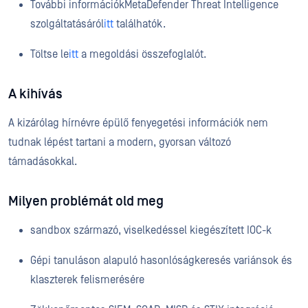
További információkMetaDefender Threat Intelligence
szolgáltatásáról
itt
találhatók.
Töltse le
itt
a megoldási összefoglalót.
A kihívás
A kizárólag hírnévre épülő fenyegetési információk nem
tudnak lépést tartani a modern, gyorsan változó
támadásokkal.
Milyen problémát old meg
sandbox származó, viselkedéssel kiegészített IOC-k
Gépi tanuláson alapuló hasonlóságkeresés variánsok és
klaszterek felismerésére