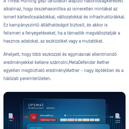
A Threat Hunting gépi tanuláson alapuló hasonlóságkeresést
alkalmaz, hogy összehasonlítsa az ismeretlen mintákat az
ismert kártevőcsaládokkal, változatokkal és infrastruktúrákkal.
Ez kampányszintű átláthatóságot biztosít, és akkor is
felismeri a fenyegetéseket, ha a támadók megváltoztatják a
hasznos adatokat, az eszközöket vagy a mutatókat.
Ahelyett, hogy több eszközzel és egymásnak ellentmondó
eredményekkel kellene számolni,MetaDefender Aether
egyetlen megbízható eredménytAether – nagy léptékben és a
hálózati peremterületen.