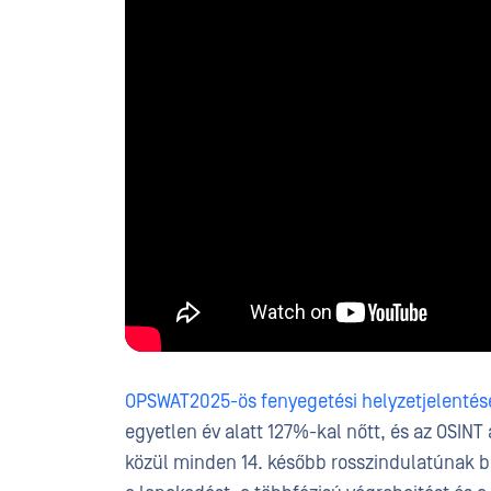
OPSWAT2025-ös fenyegetési helyzetjelentés
egyetlen év alatt 127%-kal nőtt, és az OSINT 
közül minden 14. később rosszindulatúnak b