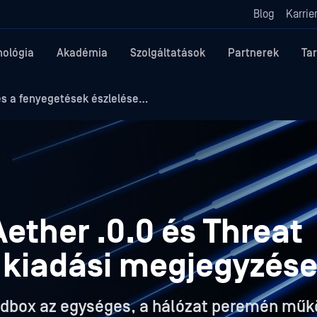
Blog
Karrie
nológia
Akadémia
Szolgáltatások
Partnerek
Ta
s a fenyegetések észlelése…
ether .0.0 és Threat
0 kiadási megjegyzés
dbox az egységes, a hálózat peremén műk