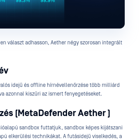
en választ adhasson, Aether négy szorosan integrált
név
lós idejű és offline hírnévellenőrzése több milliárd
lva azonnal kiszűri az ismert fenyegetéseket.
zés (MetaDefender Aether )
ióalapú sandbox futtatjuk, sandbox képes kijátszani
apú elkerülési technikákat. A futásidejű viselkedés, a