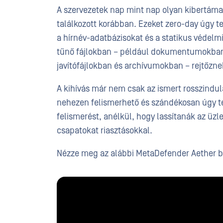
A szervezetek nap mint nap olyan kibertám
találkozott korábban. Ezeket zero-day úgy te
a hírnév-adatbázisokat és a statikus védel
tűnő fájlokban – például dokumentumokban
javítófájlokban és archívumokban – rejtőznek
A kihívás már nem csak az ismert rosszindu
nehezen felismerhető és szándékosan úgy te
felismerést, anélkül, hogy lassítanák az üzl
csapatokat riasztásokkal.
Nézze meg az alábbi MetaDefender Aether b