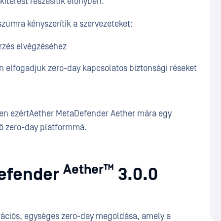
kitérést részesítik előnyben.
umra kényszerítik a szervezeteket:
rzés elvégzéséhez
n elfogadjuk zero-day kapcsolatos biztonsági réseket
en ezértAether MetaDefender Aether mára egy
ő zero-day platformmá.
Aether™
efender
3.0.0
ációs, egységes zero-day megoldása, amely a