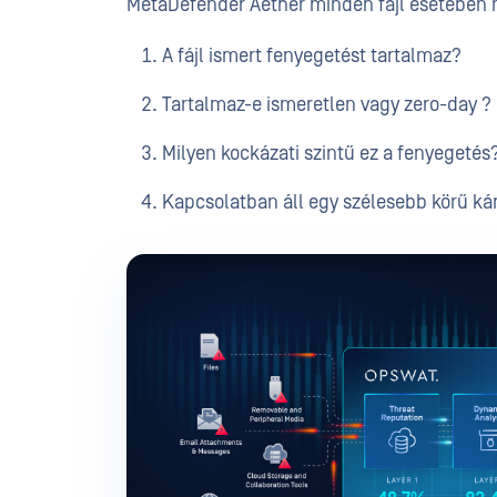
MetaDefender Aether minden fájl esetében 
A fájl ismert fenyegetést tartalmaz?
Tartalmaz-e ismeretlen vagy zero-day ?
Milyen kockázati szintű ez a fenyegetés
Kapcsolatban áll egy szélesebb körű k