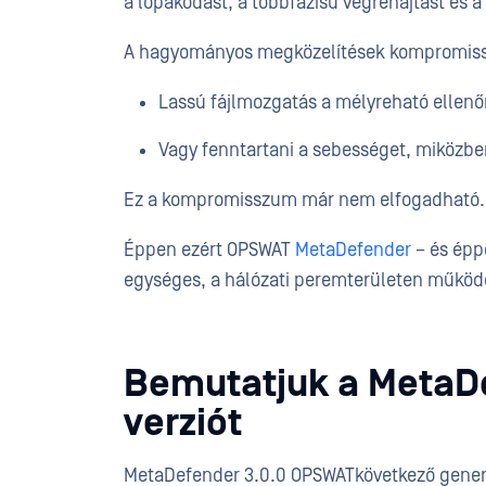
a lopakodást, a többfázisú végrehajtást és a 
A hagyományos megközelítések kompromissz
Lassú fájlmozgatás a mélyreható ellenő
Vagy fenntartani a sebességet, miközbe
Ez a kompromisszum már nem elfogadható.
Éppen ezért OPSWAT
MetaDefender
– és épp
egységes, a hálózati peremterületen működ
Bemutatjuk a MetaD
verziót
MetaDefender 3.0.0 OPSWATkövetkező gener