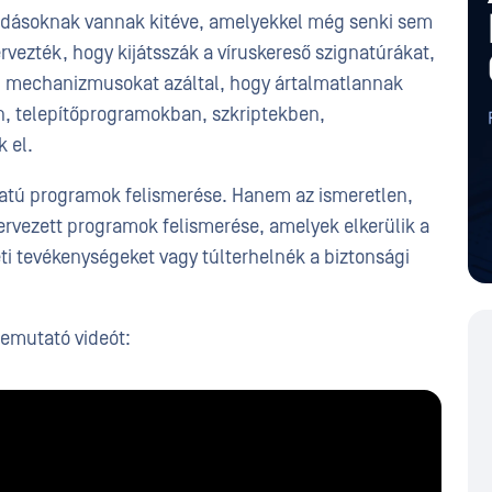
adásoknak vannak kitéve, amelyekkel még senki sem
rvezték, hogy kijátsszák a víruskereső szignatúrákat,
mi mechanizmusokat azáltal, hogy ártalmatlannak
, telepítőprogramokban, szkriptekben,
 el.
latú programok felismerése. Hanem az ismeretlen,
rvezett programok felismerése, amelyek elkerülik a
eti tevékenységeket vagy túlterhelnék a biztonsági
emutató videót: