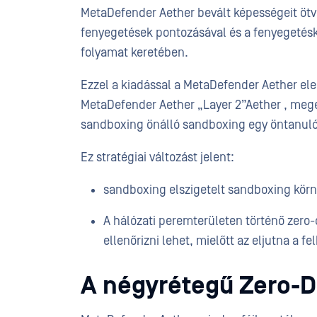
MetaDefender Aether bevált képességeit ötvö
fenyegetések pontozásával és a fenyegetésk
folyamat keretében.
Ezzel a kiadással a MetaDefender Aether el
MetaDefender Aether „Layer 2”Aether , mege
sandboxing önálló sandboxing egy öntanuló é
Ez stratégiai változást jelent:
sandboxing elszigetelt sandboxing kör
A hálózati peremterületen történő zero-
ellenőrizni lehet, mielőtt az eljutna a 
A négyrétegű Zero-D