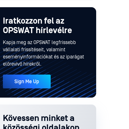
Iratkozzon fel az
OPSWAT hírlevélre
Kapja meg az OPSWAT legfrissebb
vállalati frissítéseit, valamint
eseményinformációkat és az iparágat
előrevivő hírekről.
Sign Me Up
Kövessen minket a
közösségi oldalakon