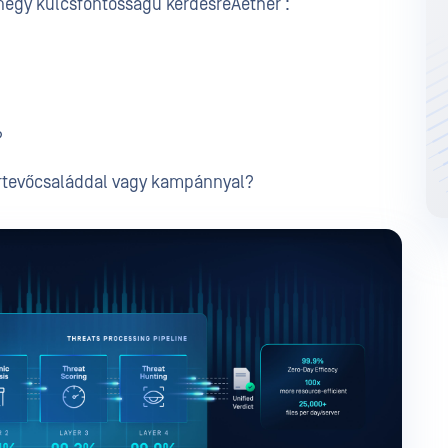
négy kulcsfontosságú kérdésreAether :
?
ártevőcsaláddal vagy kampánnyal?