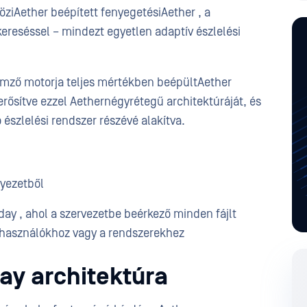
ziAether beépített fenyegetésiAether , a
ereséssel – mindezt egyetlen adaptív észlelési
emző motorja teljes mértékben beépültAether
rősítve ezzel Aethernégyrétegű architektúráját, és
szlelési rendszer részévé alakítva.
nyezetből
day , ahol a szervezetbe beérkező minden fájlt
felhasználókhoz vagy a rendszerekhez
ay architektúra