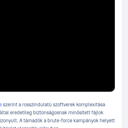
e
szerint a rosszindulatú szoftverek komplexitása
által eredetileg biztonságosnak minősített fájlok
izonyult. A támadók a brute-force kampányok helyett