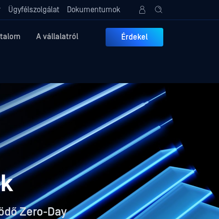
r
Ügyfélszolgálat
Dokumentumok
rtalom
A vállalatról
Érdekel
ek
ödő Zero-Day