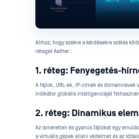
Ahhoz, hogy ezekre a kérdésekre széles körb
réteget Aether :
1. réteg: Fenyegetés-hír
A fájlok, URL-ek, IP-címek és domainnevek va
indikátor globális intelligenciáját felhaszná
2. réteg: Dinamikus elem
Az ismeretlen és gyanús fájlokat egy emulác
a virtuális gépek elleni védelmet és az időal