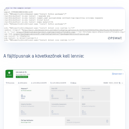
A fájltípusnak a következőnek kell lennie: