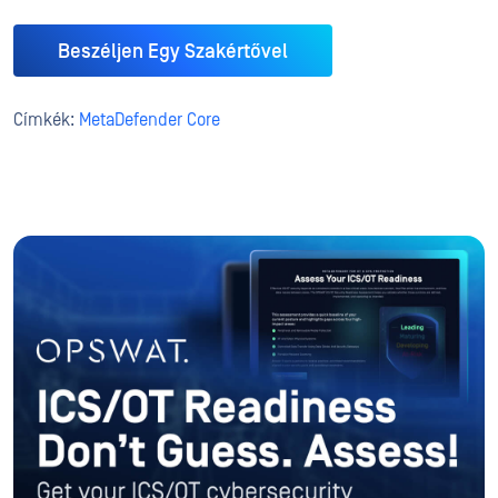
Beszéljen Egy Szakértővel
Címkék:
MetaDefender Core