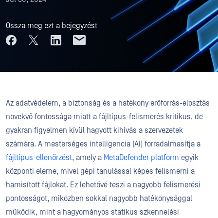
Ossza meg ezt a bejegyzést
Az adatvédelem, a biztonság és a hatékony erőforrás-elosztás
növekvő fontossága miatt a
fájltípus-felismerés kritikus, de
gyakran figyelmen kívül hagyott kihívás a szervezetek
számára. A mesterséges intelligencia (AI) forradalmasítja a
fájltípus-ellenőrzést
, amely a
MetaDefender platform
egyik
központi eleme, mivel gépi tanulással képes felismerni a
hamisított fájlokat. Ez lehetővé teszi a nagyobb felismerési
pontosságot, miközben sokkal nagyobb hatékonysággal
működik, mint a hagyományos statikus szkennelési