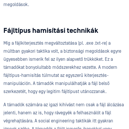
megoldások.
Fájltípus hamisítási technikák
Míg a fájlkiterjesztés megváltoztatása (pl. .exe .txt-re) a
múltban gyakori taktika volt, a biztonsági megoldások egyre
ügyesebben ismerik fel az ilyen alapvető trükköket. Ez a
támadókat bonyolultabb módszerekhez vezette. A modern
fájltípus-hamisítás túlmutat az egyszerű kiterjesztés-
manipuláción. A támadók manipulálhatják a fájl belső
szerkezetét, hogy egy legitim fájltípust utánozzanak.
A támadók számára az igazi kihívást nem csak a fájl álcázása
jelenti, hanem az is, hogy rávegyék a felhasználót a fájl
végrehajtására. A social engineering taktikák itt gyakran