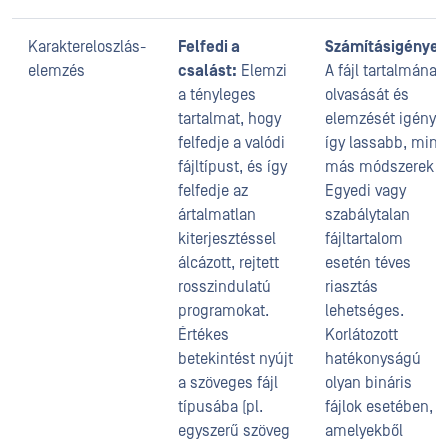
Karaktereloszlás-
Felfedi a
Számításigényes
elemzés
csalást:
Elemzi
A fájl tartalmának
a tényleges
olvasását és
tartalmat, hogy
elemzését igényli,
felfedje a valódi
így lassabb, mint
fájltípust, és így
más módszerek.
felfedje az
Egyedi vagy
ártalmatlan
szabálytalan
kiterjesztéssel
fájltartalom
álcázott, rejtett
esetén téves
rosszindulatú
riasztás
programokat.
lehetséges.
Értékes
Korlátozott
betekintést nyújt
hatékonyságú
a szöveges fájl
olyan bináris
típusába (pl.
fájlok esetében,
egyszerű szöveg
amelyekből