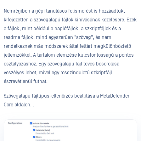
Nemrégiben a gépi tanulásos felismerést is hozzáadtuk,
kifejezetten a szövegalapú fájlok kihívásának kezelésére. Ezek
a fájlok, mint például a naplófájlok, a szkriptfájlok és a
readme fájlok, mind egyszerűen "szöveg", és nem
rendelkeznek más módszerek által feltárt megkülönböztető
jellemzőkkel. A tartalom elemzése kulcsfontosságú a pontos
osztályozáshoz. Egy szövegalapú fájl téves besorolása
veszélyes lehet, mivel egy rosszindulatú szkriptfájl
észrevétlenül futhat.
Szövegalapú fájltípus-ellenőrzés beállítása a MetaDefender
Core oldalon. .