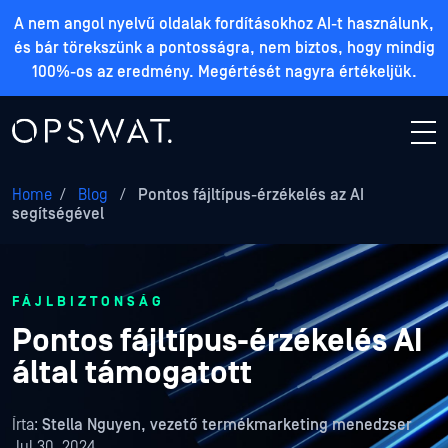
A nem angol nyelvű oldalak fordításokhoz AI-t használunk,
és bár törekszünk a pontosságra, nem biztos, hogy mindig
100%-os az eredmény. Megértését nagyra értékeljük.
Home
/
Blog
/
Pontos fájltípus-érzékelés az AI
segítségével
FÁJLBIZTONSÁG
Pontos fájltípus-érzékelés AI
által támogatott
Írta:
Stella Nguyen, vezető termékmarketing menedzser
Jul 30, 2024