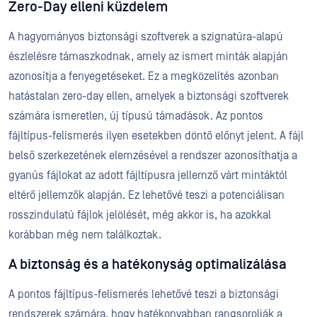
Zero-Day elleni küzdelem
A hagyományos biztonsági szoftverek a szignatúra-alapú
észlelésre támaszkodnak, amely az ismert minták alapján
azonosítja a fenyegetéseket. Ez a megközelítés azonban
hatástalan zero-day ellen, amelyek a biztonsági szoftverek
számára ismeretlen, új típusú támadások. Az pontos
fájltípus-felismerés ilyen esetekben döntő előnyt jelent. A fájl
belső szerkezetének elemzésével a rendszer azonosíthatja a
gyanús fájlokat az adott fájltípusra jellemző várt mintáktól
eltérő jellemzők alapján. Ez lehetővé teszi a potenciálisan
rosszindulatú fájlok jelölését, még akkor is, ha azokkal
korábban még nem találkoztak.
A biztonság és a hatékonyság optimalizálása
A pontos fájltípus-felismerés lehetővé teszi a biztonsági
rendszerek számára, hogy hatékonyabban rangsorolják a