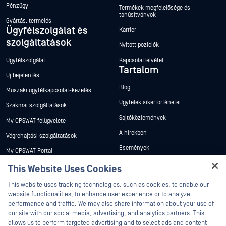
Pénzügy
Termékek megfelelősége és
tanúsítványok
Gyártás, termelés
Ügyfélszolgálat és
Karrier
szolgáltatások
Nyitott pozíciók
Ügyfélszolgálat
Kapcsolatfelvétel
Tartalom
Új bejelentés
Blog
Műszaki ügyfélkapcsolat-kezelés
Ügyfelek sikertörténetei
Szakmai szolgáltatások
Sajtóközlemények
My OPSWAT felügyelete
A hírekben
Végrehajtási szolgáltatások
Események
My OPSWAT Portal
Webináriumok
Műszaki dokumentáció
This Website Uses Cookies
Adatlapok
Hey there!
Képzések
This website uses tracking technologies, such as cookies, to enable our
I'm Ozzy, your OPSWAT virtual assistant.
Fehér könyvek
website functionalities, to enhance user experience or to analyze
Biztonsági sebezhetőségi program
How can I help you secure what's critical
performance and traffic. We may also share information about your use of
Partnerek
Ingyenes eszközök
today?
our site with our social media, advertising, and analytics partners. This
allows us to perform targeted advertising and to select ads and content
Tanúsítvány