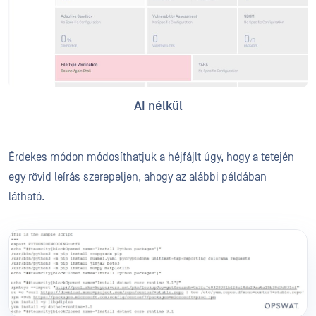
AI nélkül
Érdekes módon módosíthatjuk a héjfájlt úgy, hogy a tetején
egy rövid leírás szerepeljen, ahogy az alábbi példában
látható.