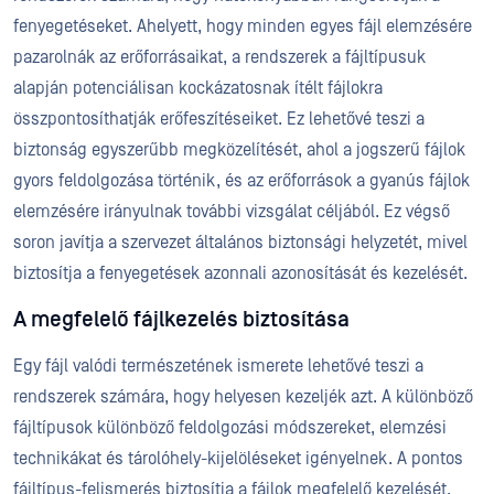
fenyegetéseket. Ahelyett, hogy minden egyes fájl elemzésére
pazarolnák az erőforrásaikat, a rendszerek a fájltípusuk
alapján potenciálisan kockázatosnak ítélt fájlokra
összpontosíthatják erőfeszítéseiket. Ez lehetővé teszi a
biztonság egyszerűbb megközelítését, ahol a jogszerű fájlok
gyors feldolgozása történik, és az erőforrások a gyanús fájlok
elemzésére irányulnak további vizsgálat céljából. Ez végső
soron javítja a szervezet általános biztonsági helyzetét, mivel
biztosítja a fenyegetések azonnali azonosítását és kezelését.
A megfelelő fájlkezelés biztosítása
Egy fájl valódi természetének ismerete lehetővé teszi a
rendszerek számára, hogy helyesen kezeljék azt. A különböző
fájltípusok különböző feldolgozási módszereket, elemzési
technikákat és tárolóhely-kijelöléseket igényelnek. A pontos
fájltípus-felismerés biztosítja a fájlok megfelelő kezelését,