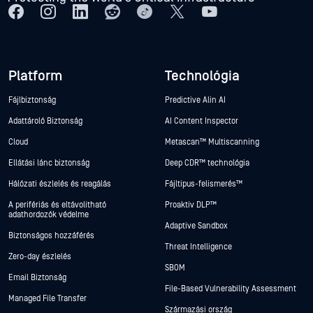
Platform
Technológia
Fájlbiztonság
Predictive Alin AI
Adattároló Biztonság
AI Content Inspector
Cloud
Metascan™ Multiscanning
Ellátási lánc biztonság
Deep CDR™ technológia
Hálózati észlelés és reagálás
Fájltípus-felismerés™
A perifériás és eltávolítható
Proaktív DLP™
adathordozók védelme
Adaptive Sandbox
Biztonságos hozzáférés
Threat Intelligence
Zero-day észlelés
SBOM
Email Biztonság
File-Based Vulnerability Assessment
Managed File Transfer
Származási ország