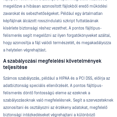
megelőzve a hibásan azonosított fájlokból eredő működési
zavarokat és sebezhetőségeket. Például egy ártalmatlan
képfájlnak álcázott rosszindulatú szkript futtatásának
kísérlete biztonsági réshez vezethet. A pontos fájltípus-
felismerés segít megelőzni az ilyen forgatókönyveket azáltal,
hogy azonosítja a fájl valódi természetét, és megakadályozza
a helytelen végrehajtást.
A szabályozási megfelelési követelmények
teljesítése
Számos szabályozás, például a HIPAA és a PCI DSS, előírja az
adatbiztonság speciális ellenőrzését. A pontos fájltípus-
felismerés döntő fontosságú eleme az ezeknek a
szabályozásoknak való megfelelésnek. Segít a szervezeteknek
azonosítani és osztályozni az érzékeny adatokat, megfelelő
biztonsági intézkedéseket végrehajtani a különböző