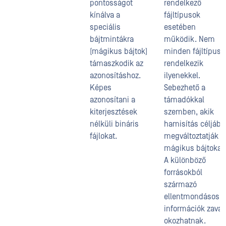
pontosságot
rendelkező
kínálva a
fájltípusok
speciális
esetében
bájtmintákra
működik. Nem
(mágikus bájtok)
minden fájltípus
támaszkodik az
rendelkezik
azonosításhoz.
ilyenekkel.
Képes
Sebezhető a
azonosítani a
támadókkal
kiterjesztések
szemben, akik
nélküli bináris
hamisítás céljábó
fájlokat.
megváltoztatják a
mágikus bájtokat.
A különböző
forrásokból
származó
ellentmondásos
információk zavar
okozhatnak.