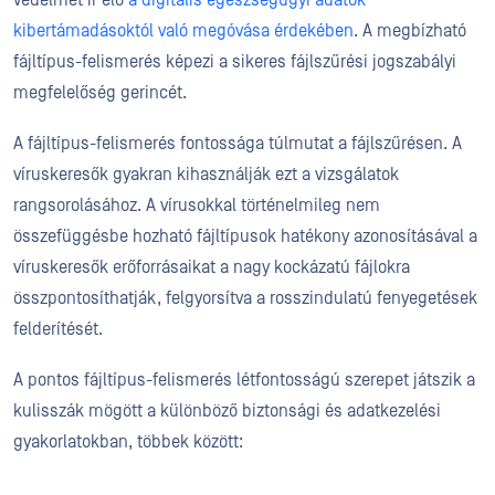
védelmet ír elő
a digitális egészségügyi adatok
kibertámadásoktól való megóvása érdekében
. A megbízható
fájltípus-felismerés képezi a sikeres fájlszűrési jogszabályi
megfelelőség gerincét.
A fájltípus-felismerés fontossága túlmutat a fájlszűrésen. A
víruskeresők gyakran kihasználják ezt a vizsgálatok
rangsorolásához. A vírusokkal történelmileg nem
összefüggésbe hozható fájltípusok hatékony azonosításával a
víruskeresők erőforrásaikat a nagy kockázatú fájlokra
összpontosíthatják, felgyorsítva a rosszindulatú fenyegetések
felderítését.
A pontos fájltípus-felismerés létfontosságú szerepet játszik a
kulisszák mögött a különböző biztonsági és adatkezelési
gyakorlatokban, többek között: