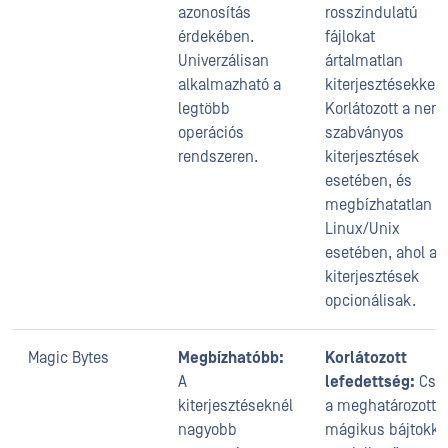
azonosítás
rosszindulatú
érdekében.
fájlokat
Univerzálisan
ártalmatlan
alkalmazható a
kiterjesztésekkel.
legtöbb
Korlátozott a nem
operációs
szabványos
rendszeren.
kiterjesztések
esetében, és
megbízhatatlan a
Linux/Unix
esetében, ahol a
kiterjesztések
opcionálisak.
Magic Bytes
Megbízhatóbb:
Korlátozott
A
lefedettség:
Csa
kiterjesztéseknél
a meghatározott
nagyobb
mágikus bájtokka