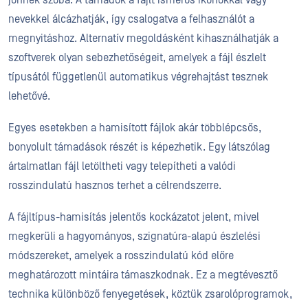
jönnek szóba. A támadók a fájlt ismerős ikonokkal vagy
nevekkel álcázhatják, így csalogatva a felhasználót a
megnyitáshoz. Alternatív megoldásként kihasználhatják a
szoftverek olyan sebezhetőségeit, amelyek a fájl észlelt
típusától függetlenül automatikus végrehajtást tesznek
lehetővé.
Egyes esetekben a hamisított fájlok akár többlépcsős,
bonyolult támadások részét is képezhetik. Egy látszólag
ártalmatlan fájl letöltheti vagy telepítheti a valódi
rosszindulatú hasznos terhet a célrendszerre.
A fájltípus-hamisítás jelentős kockázatot jelent, mivel
megkerüli a hagyományos, szignatúra-alapú észlelési
módszereket, amelyek a rosszindulatú kód előre
meghatározott mintáira támaszkodnak. Ez a megtévesztő
technika különböző fenyegetések, köztük zsarolóprogramok,