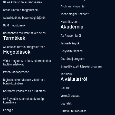
OT és kiber-fizikai rendszerek
Archívum-kivonás
Cross Domain megoldások
Technológiai Központ
Adatdiódák és biztonsági átjárók
Kutatóközpont
OEM megoldások
Akadémia
Hordozható malware szkennelés
Az Akadémiáról
Termékek
Tanúsítványok
Az összes termék megtekintése
Megoldások
Helyszíni képzés
Ösztöndíj program
Védje meg az AI-t és az elemzéseket
tápláló adatokat
Engedélyezett képzési program
Patch Management
Tartalom
A vállalatról
Digitális bizonyítékok védelme a
bűnüldözésben
Rólunk
Kormány, védelem és hírszerzés
Vezetői csapat
az Egyesült Államok szövetségi
kormánya
Ügyfelek
Energia
Hírlevél feliratkozás