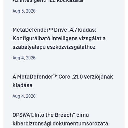
Az IntelligentFILE kockázata
Aug 5, 2026
MetaDefender™ Drive .4.7 kiadás:
Konfigurálható intelligens vizsgálat a
szabályalapú eszközvizsgálathoz
Aug 4, 2026
A MetaDefender™ Core .21.0 verziójának
kiadása
Aug 4, 2026
OPSWAT„Into the Breach” című
kiberbiztonsági dokumentumsorozata