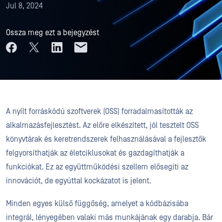
Jul 8, 2024
Ossza meg ezt a bejegyzést
A nyílt forráskódú szoftverek (OSS) forradalmasították az
alkalmazásfejlesztést. Az előre elkészített, jól tesztelt OSS
könyvtárak és keretrendszerek felhasználásával a fejlesztők
felgyorsíthatják az életciklusokat és gazdagíthatják a
funkciókat. Ez az együttműködési szellem elősegíti az
innovációt, de egyúttal kockázatot is jelent.
Minden egyes külső függőség, amelyet a kódbázisába
integrál, lényegében valaki más munkájának egy darabja. Bár