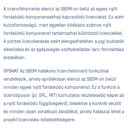
A licencfelismerés elemzi az SBOM-on belül az egyes nyílt
forráskódú komponensekhez kapcsolódó licenceket. Ez azért
kulcsfontosságú, mert egyetlen kódbázis számos nyílt
forráskódú komponenst tartalmazhat különböző licencekkel.
A pontos licenckeresés ezért elengedhetetlen a jogi buktatók
elkerülése és az egészséges szoftverellátási lánc fenntartása
érdekében.
OPSWAT Az SBOM hatékony licencfelismerő funkcióval
rendelkezik, amely aprólékosan elemzi az SBOM-on belüli
minden egyes nyílt forráskódú komponenst. Ez a funkció a
licenctípuson (pl. GPL, MIT) túlmutatva részletesebb képet ad
a nyílt forráskódú függőségekről, beleértve a konkrét verziót
és minden olyan vonatkozó záradékot, amely hatással lehet a
projekt licencelési kötelezettségeire.