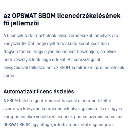
az OPSWAT SBOM licencérzékelésének
fő jellemzői
A licencek tartalmazhatnak olyan záradékokat, amelyek arra
kényszerítik Önt, hogy nyílt forráskódú kódot készítsen.
Nagyon fontos, hogy olyan licenceket használjon, amelyek
nem veszélyeztetik cége értékét. A licencvizsgálat
elvégzésével felkészülhet az SBOM-kérelmekre az ellenőrzések
során.
Automatizált licenc észlelés
A SBOM fejlett algoritmusokat használ a harmadik féltől
származó könyvtári komponensek átvizsgálására és az egyes
komponensekre vonatkozó licencek pontos azonosítására. az
OPSWAT SBOM egy átfogó, intuitív műszerfal segítségével