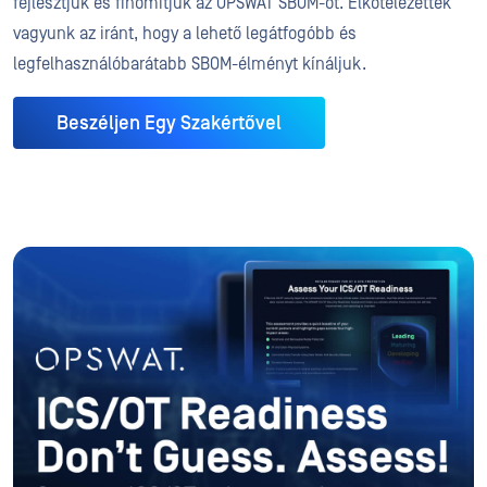
fejlesztjük és finomítjuk az OPSWAT SBOM-ot. Elkötelezettek
vagyunk az iránt, hogy a lehető legátfogóbb és
legfelhasználóbarátabb SBOM-élményt kínáljuk.
Beszéljen Egy Szakértővel