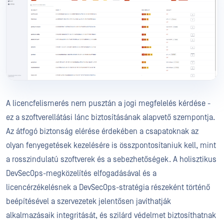
A licencfelismerés nem pusztán a jogi megfelelés kérdése -
ez a szoftverellátási lánc biztosításának alapvető szempontja.
Az átfogó biztonság elérése érdekében a csapatoknak az
olyan fenyegetések kezelésére is összpontosítaniuk kell, mint
a rosszindulatú szoftverek és a sebezhetőségek. A holisztikus
DevSecOps-megközelítés elfogadásával és a
licencérzékelésnek a DevSecOps-stratégia részeként történő
beépítésével a szervezetek jelentősen javíthatják
alkalmazásaik integritását, és szilárd védelmet biztosíthatnak