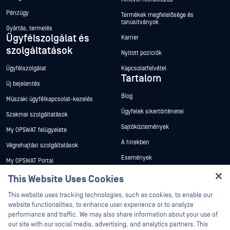
Pénzügy
Termékek megfelelősége és
tanúsítványok
Gyártás, termelés
Ügyfélszolgálat és
Karrier
szolgáltatások
Nyitott pozíciók
Ügyfélszolgálat
Kapcsolatfelvétel
Tartalom
Új bejelentés
Blog
Műszaki ügyfélkapcsolat-kezelés
Ügyfelek sikertörténetei
Szakmai szolgáltatások
Sajtóközlemények
My OPSWAT felügyelete
A hírekben
Végrehajtási szolgáltatások
Események
My OPSWAT Portal
Webináriumok
Műszaki dokumentáció
This Website Uses Cookies
Adatlapok
Hey there!
Képzések
This website uses tracking technologies, such as cookies, to enable our
I'm Ozzy, your OPSWAT virtual assistant.
Fehér könyvek
website functionalities, to enhance user experience or to analyze
Biztonsági sebezhetőségi program
How can I help you secure what's critical
performance and traffic. We may also share information about your use of
Partnerek
Ingyenes eszközök
today?
our site with our social media, advertising, and analytics partners. This