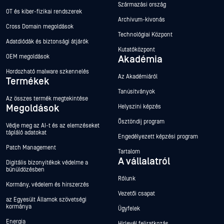
Származási ország
OT és kiber-fizikai rendszerek
Archívum-kivonás
Cross Domain megoldások
Technológiai Központ
Adatdiódák és biztonsági átjárók
Kutatóközpont
OEM megoldások
Akadémia
Hordozható malware szkennelés
Az Akadémiáról
Termékek
Tanúsítványok
Az összes termék megtekintése
Megoldások
Helyszíni képzés
Ösztöndíj program
Védje meg az AI-t és az elemzéseket
tápláló adatokat
Engedélyezett képzési program
Patch Management
Tartalom
A vállalatról
Digitális bizonyítékok védelme a
bűnüldözésben
Rólunk
Kormány, védelem és hírszerzés
Vezetői csapat
az Egyesült Államok szövetségi
kormánya
Ügyfelek
Energia
Hírlevél feliratkozás