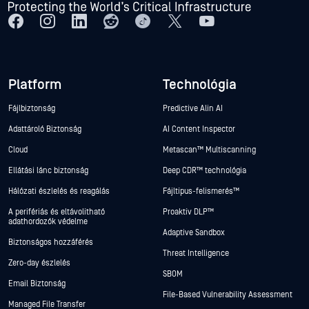
Platform
Technológia
Fájlbiztonság
Predictive Alin AI
Adattároló Biztonság
AI Content Inspector
Cloud
Metascan™ Multiscanning
Ellátási lánc biztonság
Deep CDR™ technológia
Hálózati észlelés és reagálás
Fájltípus-felismerés™
A perifériás és eltávolítható
Proaktív DLP™
adathordozók védelme
Adaptive Sandbox
Biztonságos hozzáférés
Threat Intelligence
Zero-day észlelés
SBOM
Email Biztonság
File-Based Vulnerability Assessment
Managed File Transfer