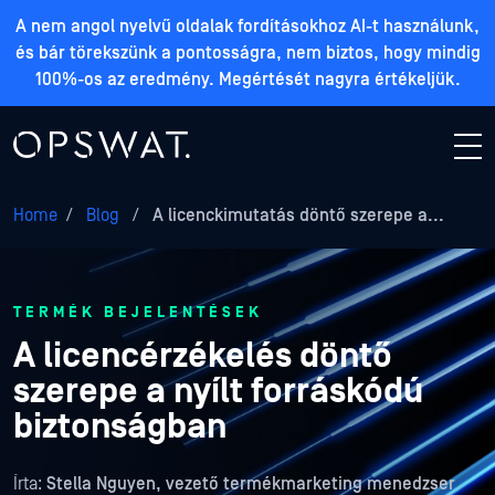
A nem angol nyelvű oldalak fordításokhoz AI-t használunk,
és bár törekszünk a pontosságra, nem biztos, hogy mindig
100%-os az eredmény. Megértését nagyra értékeljük.
Home
/
Blog
/
A licenckimutatás döntő szerepe a...
TERMÉK BEJELENTÉSEK
A licencérzékelés döntő
szerepe a nyílt forráskódú
biztonságban
Írta:
Stella Nguyen, vezető termékmarketing menedzser