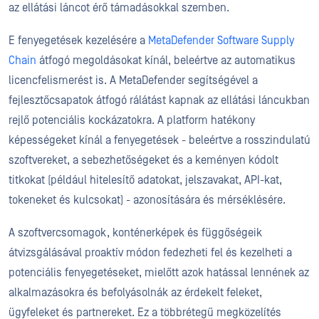
az ellátási láncot érő támadásokkal szemben.
E fenyegetések kezelésére a
MetaDefender Software Supply
Chain
átfogó megoldásokat kínál, beleértve az automatikus
licencfelismerést is. A MetaDefender segítségével a
fejlesztőcsapatok átfogó rálátást kapnak az ellátási láncukban
rejlő potenciális kockázatokra. A platform hatékony
képességeket kínál a fenyegetések - beleértve a rosszindulatú
szoftvereket, a sebezhetőségeket és a keményen kódolt
titkokat (például hitelesítő adatokat, jelszavakat, API-kat,
tokeneket és kulcsokat) - azonosítására és mérséklésére.
A szoftvercsomagok, konténerképek és függőségeik
átvizsgálásával proaktív módon fedezheti fel és kezelheti a
potenciális fenyegetéseket, mielőtt azok hatással lennének az
alkalmazásokra és befolyásolnák az érdekelt feleket,
ügyfeleket és partnereket. Ez a többrétegű megközelítés