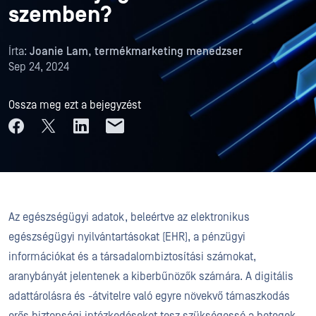
szemben?
Írta:
Joanie Lam, termékmarketing menedzser
Sep 24, 2024
Ossza meg ezt a bejegyzést
Az egészségügyi adatok, beleértve az elektronikus
egészségügyi nyilvántartásokat (EHR), a pénzügyi
információkat és a társadalombiztosítási számokat,
aranybányát jelentenek a kiberbűnözők számára. A digitális
adattárolásra és -átvitelre való egyre növekvő támaszkodás