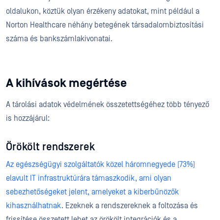
oldalukon, köztük olyan érzékeny adatokat, mint például a
Norton Healthcare néhány betegének társadalombiztosítási
száma és bankszámlakivonatai.
A kihívások megértése
A tárolási adatok védelmének összetettségéhez több tényező
is hozzájárul:
Örökölt rendszerek
Az egészségügyi szolgáltatók közel háromnegyede (73%)
elavult IT infrastruktúrára támaszkodik, ami olyan
sebezhetőségeket jelent, amelyeket a kiberbűnözők
kihasználhatnak
. Ezeknek a rendszereknek a foltozása és
frissítése összetett lehet az örökölt integrációk és a