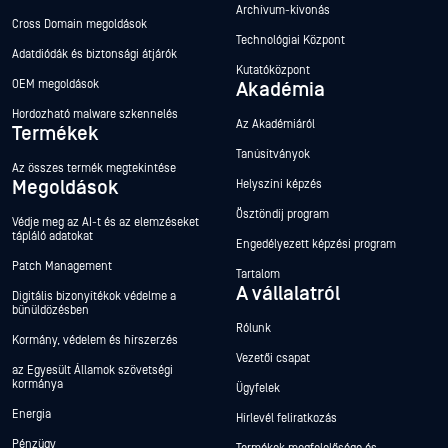
Archívum-kivonás
Cross Domain megoldások
Technológiai Központ
Adatdiódák és biztonsági átjárók
Kutatóközpont
OEM megoldások
Akadémia
Hordozható malware szkennelés
Az Akadémiáról
Termékek
Tanúsítványok
Az összes termék megtekintése
Megoldások
Helyszíni képzés
Ösztöndíj program
Védje meg az AI-t és az elemzéseket
tápláló adatokat
Engedélyezett képzési program
Patch Management
Tartalom
A vállalatról
Digitális bizonyítékok védelme a
bűnüldözésben
Rólunk
Kormány, védelem és hírszerzés
Vezetői csapat
az Egyesült Államok szövetségi
kormánya
Ügyfelek
Energia
Hírlevél feliratkozás
Pénzügy