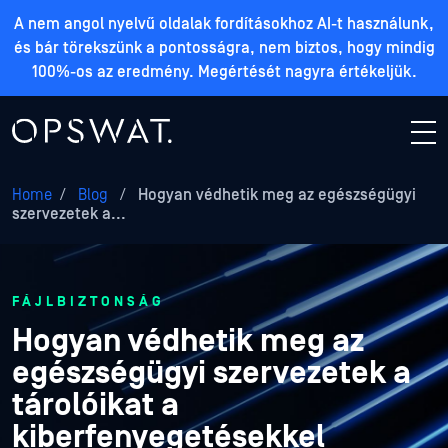
A nem angol nyelvű oldalak fordításokhoz AI-t használunk,
és bár törekszünk a pontosságra, nem biztos, hogy mindig
100%-os az eredmény. Megértését nagyra értékeljük.
Home
/
Blog
/
Hogyan védhetik meg az egészségügyi
szervezetek a...
FÁJLBIZTONSÁG
Hogyan védhetik meg az
egészségügyi szervezetek a
tárolóikat a
kiberfenyegetésekkel