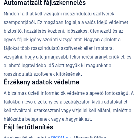
Automatizált fájlszkennelés
Minden fájlt át kell vizsgálni rosszindulatú szoftverek
szempontjából. Ez magában foglalja a valós idejű védelmet
biztosító, hozzáférés közbeni, időszakos, ütemezett és az
egyes fájlok igény szerinti vizsgálatát. Nagyon ajánlott a
fájlokat több rosszindulatú szoftverek elleni motorral
vizsgálni, hogy a legmagasabb felismerési arányt érjük el, és
a lehető legrövidebb idő alatt tegyük ki magunkat a
rosszindulatú szoftverek kitörésének.
Érzékeny adatok védelme
A bizalmas üzleti információk védelme alapvető fontosságú. A
fájlokban lévő érzékeny és a szabályzaton kívüli adatokat el
kell távolítani, szerkeszteni vagy vízjellel kell ellátni, mielőtt a
hálózatba belépnének vagy elhagynák azt.
Fájl fertőtlenítés