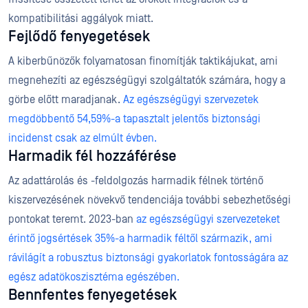
kompatibilitási aggályok miatt.
Fejlődő fenyegetések
A kiberbűnözők folyamatosan finomítják taktikájukat, ami
megnehezíti az egészségügyi szolgáltatók számára, hogy a
görbe előtt maradjanak.
Az egészségügyi szervezetek
megdöbbentő 54,59%-a tapasztalt jelentős biztonsági
incidenst csak az elmúlt évben.
Harmadik fél hozzáférése
Az adattárolás és -feldolgozás harmadik félnek történő
kiszervezésének növekvő tendenciája további sebezhetőségi
pontokat teremt. 2023-ban
az egészségügyi szervezeteket
érintő jogsértések 35%-a harmadik féltől származik, ami
rávilágít a robusztus biztonsági gyakorlatok fontosságára az
egész adatökoszisztéma egészében.
Bennfentes fenyegetések