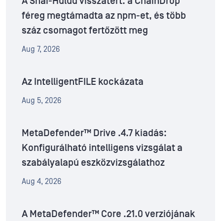
A Shai-Hulud visszatért: a ChainDrop
féreg megtámadta az npm-et, és több
száz csomagot fertőzött meg
Aug 7, 2026
Az IntelligentFILE kockázata
Aug 5, 2026
MetaDefender™ Drive .4.7 kiadás:
Konfigurálható intelligens vizsgálat a
szabályalapú eszközvizsgálathoz
Aug 4, 2026
A MetaDefender™ Core .21.0 verziójának