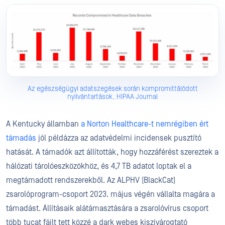
Az egészségügyi adatszegések során kompromittálódott
nyilvántartások, HIPAA Journal
A Kentucky államban
a Norton Healthcare-t nemrégiben ért
támadás
jól példázza az adatvédelmi incidensek pusztító
hatását. A támadók azt állították, hogy hozzáférést szereztek a
hálózati tárolóeszközökhöz, és 4,7 TB adatot loptak el a
megtámadott rendszerekből. Az ALPHV (BlackCat)
zsarolóprogram-csoport 2023. május végén vállalta magára a
támadást. Állításaik alátámasztására a zsarolóvírus csoport
több tucat fájlt tett közzé a dark webes kiszivárogtató