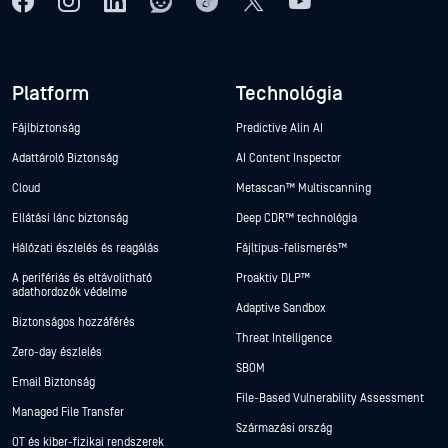
Platform
Technológia
Fájlbiztonság
Predictive Alin AI
Adattároló Biztonság
AI Content Inspector
Cloud
Metascan™ Multiscanning
Ellátási lánc biztonság
Deep CDR™ technológia
Hálózati észlelés és reagálás
Fájltípus-felismerés™
A perifériás és eltávolítható
Proaktív DLP™
adathordozók védelme
Adaptive Sandbox
Biztonságos hozzáférés
Threat Intelligence
Zero-day észlelés
SBOM
Email Biztonság
File-Based Vulnerability Assessment
Managed File Transfer
Származási ország
OT és kiber-fizikai rendszerek