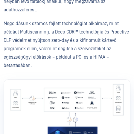
helyben lévő tárolók) anélkül, hogy megzavarná az
adathozzáférést.
Megoldásunk számos fejlett technológiát alkalmaz, mint
például Multiscanning, a Deep CDR™ technológia és Proactive
DLP védelmet nyújtson zero-day és a kifinomult kártevő
programok ellen, valamint segítse a szervezeteket az
egészségügyi előírások – például a PCI és a HIPAA –
betartásában.