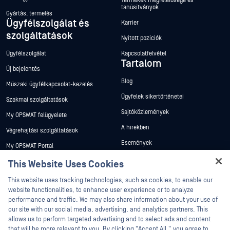
Termékek megfelelősége és
tanúsítványok
Gyártás, termelés
Ügyfélszolgálat és
Karrier
szolgáltatások
Nyitott pozíciók
Ügyfélszolgálat
Kapcsolatfelvétel
Tartalom
Új bejelentés
Blog
Műszaki ügyfélkapcsolat-kezelés
Ügyfelek sikertörténetei
Szakmai szolgáltatások
Sajtóközlemények
My OPSWAT felügyelete
A hírekben
Végrehajtási szolgáltatások
Események
My OPSWAT Portal
Webináriumok
Műszaki dokumentáció
This Website Uses Cookies
Adatlapok
Képzések
This website uses tracking technologies, such as cookies, to enable our
Fehér könyvek
website functionalities, to enhance user experience or to analyze
Biztonsági sebezhetőségi program
performance and traffic. We may also share information about your use of
Partnerek
Ingyenes eszközök
our site with our social media, advertising, and analytics partners. This
allows us to perform targeted advertising and to select ads and content
Tanúsítvány
that will be more relevant to you. By clicking “Accept All,” you agree to