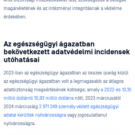
erős biztonsági intézkedéseket tesz szükségessé a betegek
magánéletének és az intézményi integritásnak a védelme
érdekében.
Az egészségügyi ágazatban
bekövetkezett adatvédelmi incidensek
utóhatásai
2023-ban az egészségügyi ágazatban az összes iparág közül
az egészségügyi ágazatban volt a legmagasabb az átlagos
adatbiztonság megsértésének költsége, amely
a 2022-es 10,10
millió dollárról 10,93 millió dollárra
nőtt. 2023 márciusától
2024 márciusáig
2 971 249 személy védett egészségügyi
adatai kerültek nyilvánosságra
vagy jogosulatlanul
nyilvánosságra.