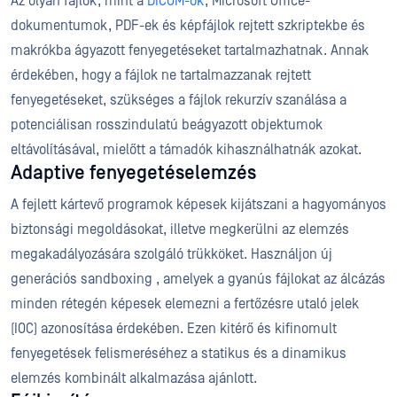
Az olyan fájlok, mint a
DICOM-ok
, Microsoft Office-
dokumentumok, PDF-ek és képfájlok rejtett szkriptekbe és
makrókba ágyazott fenyegetéseket tartalmazhatnak. Annak
érdekében, hogy a fájlok ne tartalmazzanak rejtett
fenyegetéseket, szükséges a fájlok rekurzív szanálása a
potenciálisan rosszindulatú beágyazott objektumok
eltávolításával, mielőtt a támadók kihasználhatnák azokat.
Adaptive fenyegetéselemzés
A fejlett kártevő programok képesek kijátszani a hagyományos
biztonsági megoldásokat, illetve megkerülni az elemzés
megakadályozására szolgáló trükköket. Használjon új
generációs sandboxing , amelyek a gyanús fájlokat az álcázás
minden rétegén képesek elemezni a fertőzésre utaló jelek
(IOC) azonosítása érdekében. Ezen kitérő és kifinomult
fenyegetések felismeréséhez a statikus és a dinamikus
elemzés kombinált alkalmazása ajánlott.