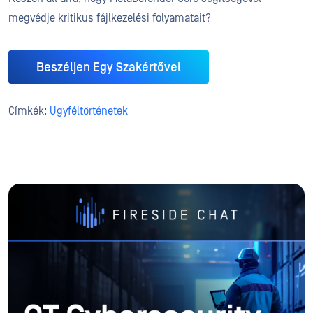
megvédje kritikus fájlkezelési folyamatait?
Beszéljen Egy Szakértővel
Címkék:
Ügyféltörténetek