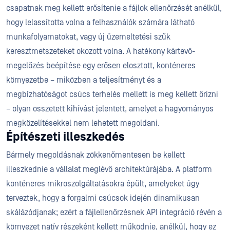
csapatnak meg kellett erősítenie a fájlok ellenőrzését anélkül,
hogy lelassította volna a felhasználók számára látható
munkafolyamatokat, vagy új üzemeltetési szűk
keresztmetszeteket okozott volna. A hatékony kártevő-
megelőzés beépítése egy erősen elosztott, konténeres
környezetbe – miközben a teljesítményt és a
megbízhatóságot csúcs terhelés mellett is meg kellett őrizni
– olyan összetett kihívást jelentett, amelyet a hagyományos
megközelítésekkel nem lehetett megoldani.
Építészeti illeszkedés
Bármely megoldásnak zökkenőmentesen be kellett
illeszkednie a vállalat meglévő architektúrájába. A platform
konténeres mikroszolgáltatásokra épült, amelyeket úgy
terveztek, hogy a forgalmi csúcsok idején dinamikusan
skálázódjanak; ezért a fájlellenőrzésnek API integráció révén a
környezet natív részeként kellett működnie, anélkül, hogy ez