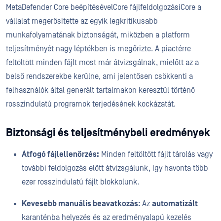
MetaDefender Core beépítésévelCore fájlfeldolgozásiCore a
vállalat megerősítette az egyik legkritikusabb
munkafolyamatának biztonságát, miközben a platform
teljesítményét nagy léptékben is megőrizte. A piactérre
feltöltött minden fájlt most már átvizsgálnak, mielőtt az a
belső rendszerekbe kerülne, ami jelentősen csökkenti a
felhasználók által generált tartalmakon keresztül történő
rosszindulatú programok terjedésének kockázatát.
Biztonsági és teljesítménybeli eredmények
Átfogó fájlellenőrzés:
Minden feltöltött fájlt tárolás vagy
további feldolgozás előtt átvizsgálunk, így havonta több
ezer rosszindulatú fájlt blokkolunk.
Kevesebb manuális beavatkozás:
Az
automatizált
karanténba helyezés és az eredményalapú kezelés