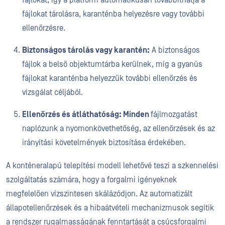
fájlokat, így a platform automatikusan továbbíthatja a
fájlokat tárolásra, karanténba helyezésre vagy további
ellenőrzésre.
Biztonságos tárolás vagy karantén:
A biztonságos
fájlok a belső objektumtárba kerülnek, míg a gyanús
fájlokat karanténba helyezzük további ellenőrzés és
vizsgálat céljából.
Ellenőrzés és átláthatóság: Minden
fájlmozgatást
naplózunk a nyomonkövethetőség, az ellenőrzések és az
irányítási követelmények biztosítása érdekében.
A konténeralapú telepítési modell lehetővé teszi a szkennelési
szolgáltatás számára, hogy a forgalmi igényeknek
megfelelően vízszintesen skálázódjon. Az automatizált
állapotellenőrzések és a hibaátvételi mechanizmusok segítik
a rendszer rugalmasságának fenntartását a csúcsforgalmi