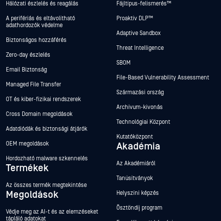
Hálózati észlelés és reagálás
Fájltípus-felismerés™
A perifériás és eltávolítható
Proaktív DLP™
adathordozók védelme
Adaptive Sandbox
Biztonságos hozzáférés
Threat Intelligence
Zero-day észlelés
SBOM
Email Biztonság
File-Based Vulnerability Assessment
Managed File Transfer
Származási ország
OT és kiber-fizikai rendszerek
Archívum-kivonás
Cross Domain megoldások
Technológiai Központ
Adatdiódák és biztonsági átjárók
Kutatóközpont
OEM megoldások
Akadémia
Hordozható malware szkennelés
Az Akadémiáról
Termékek
Tanúsítványok
Az összes termék megtekintése
Megoldások
Helyszíni képzés
Ösztöndíj program
Védje meg az AI-t és az elemzéseket
tápláló adatokat