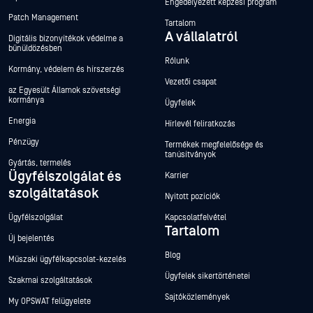
Engedélyezett képzési program
Patch Management
Tartalom
A vállalatról
Digitális bizonyítékok védelme a
bűnüldözésben
Rólunk
Kormány, védelem és hírszerzés
Vezetői csapat
az Egyesült Államok szövetségi
kormánya
Ügyfelek
Energia
Hírlevél feliratkozás
Pénzügy
Termékek megfelelősége és
tanúsítványok
Gyártás, termelés
Ügyfélszolgálat és
Karrier
szolgáltatások
Nyitott pozíciók
Ügyfélszolgálat
Kapcsolatfelvétel
Tartalom
Új bejelentés
Blog
Műszaki ügyfélkapcsolat-kezelés
Ügyfelek sikertörténetei
Szakmai szolgáltatások
Sajtóközlemények
My OPSWAT felügyelete