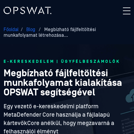
Főoldal
/
Blog
/
Megbízható fájlfeltöltési
munkafolyamat létrehozása…
E-KERESKEDELEM | ÜGYFÉLBESZÁMOLÓK
Megbízható fájlfeltöltési
munkafolyamat kialakítása
OPSWAT segítségével
Egy vezető e-kereskedelmi platform
MetaDefender Core használja a fájlalapú
kártevőkCore anélkül, hogy megzavarná a
felhasználói élményt