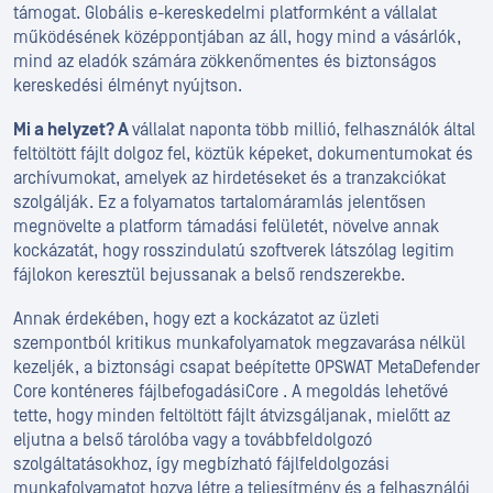
támogat. Globális e-kereskedelmi platformként a vállalat
működésének középpontjában az áll, hogy mind a vásárlók,
mind az eladók számára zökkenőmentes és biztonságos
kereskedési élményt nyújtson.
Mi a helyzet? A
vállalat naponta több millió, felhasználók által
feltöltött fájlt dolgoz fel, köztük képeket, dokumentumokat és
archívumokat, amelyek az hirdetéseket és a tranzakciókat
szolgálják. Ez a folyamatos tartalomáramlás jelentősen
megnövelte a platform támadási felületét, növelve annak
kockázatát, hogy rosszindulatú szoftverek látszólag legitim
fájlokon keresztül bejussanak a belső rendszerekbe.
Annak érdekében, hogy ezt a kockázatot az üzleti
szempontból kritikus munkafolyamatok megzavarása nélkül
kezeljék, a biztonsági csapat beépítette OPSWAT MetaDefender
Core konténeres fájlbefogadásiCore . A megoldás lehetővé
tette, hogy minden feltöltött fájlt átvizsgáljanak, mielőtt az
eljutna a belső tárolóba vagy a továbbfeldolgozó
szolgáltatásokhoz, így megbízható fájlfeldolgozási
munkafolyamatot hozva létre a teljesítmény és a felhasználói