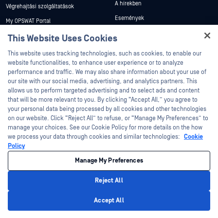
A hírekben
Végrehajtási szolgáltatások
Események
My OPSWAT Portal
Webináriumok
Műszaki dokumentáció
This Website Uses Cookies
Adatlapok
Hey there!
Képzések
This website uses tracking technologies, such as cookies, to enable our
I'm Ozzy, your OPSWAT virtual assistant.
Fehér könyvek
website functionalities, to enhance user experience or to analyze
Biztonsági sebezhetőségi program
How can I help you secure what's critical
performance and traffic. We may also share information about your use of
Partnerek
Ingyenes eszközök
today?
our site with our social media, advertising, and analytics partners. This
allows us to perform targeted advertising and to select ads and content
Tanúsítvány
that will be more relevant to you. By clicking “Accept All,” you agree to
Technológiai partnerek
your personal data being processed by all cookies and other technologies
on our website. Click “Reject All” to refuse, or “Manage My Preferences” to
Channel partner program
manage your choices. See our Cookie Policy for more details on the how
we process your data through cookies and similar technologies:
Cookie
©2026 OPSWAT . Minden jog fenntartva. OPSWAT, MetaDefender, Metascan,
Policy
MetaAccess, az OPSWAT , Trust no File. Trust No Device., OPSWAT , Protecting the
World's Critical Infrastructure, Deep CDR™ Technology, InQuest, az InQuest logó,
Manage My Preferences
DFI, RetroHunt, Deep File Inspection és Join the Hunt az OPSWAT védjegyei. A
harmadik felek védjegyei a megfelelő tulajdonosok tulajdonát képezik.
Jogi
Adatvédelmi szabályzat
Cookie beállítások kezelése
Az Ön
Reject All
kaliforniai adatvédelmi döntései
Privacy Policy
Accept All