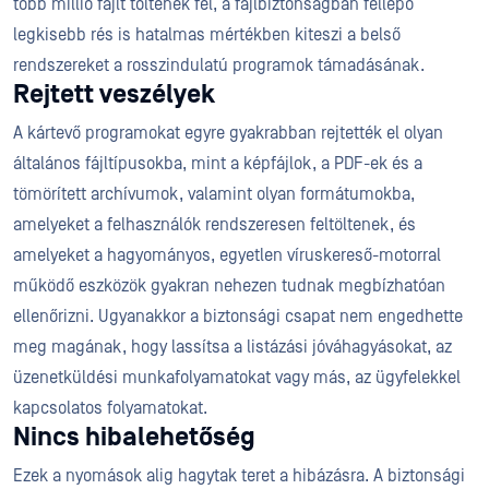
több millió fájlt töltenek fel, a fájlbiztonságban fellépő
legkisebb rés is hatalmas mértékben kiteszi a belső
rendszereket a rosszindulatú programok támadásának.
Rejtett veszélyek
A kártevő programokat egyre gyakrabban rejtették el olyan
általános fájltípusokba, mint a képfájlok, a PDF-ek és a
tömörített archívumok, valamint olyan formátumokba,
amelyeket a felhasználók rendszeresen feltöltenek, és
amelyeket a hagyományos, egyetlen víruskereső-motorral
működő eszközök gyakran nehezen tudnak megbízhatóan
ellenőrizni. Ugyanakkor a biztonsági csapat nem engedhette
meg magának, hogy lassítsa a listázási jóváhagyásokat, az
üzenetküldési munkafolyamatokat vagy más, az ügyfelekkel
kapcsolatos folyamatokat.
Nincs hibalehetőség
Ezek a nyomások alig hagytak teret a hibázásra. A biztonsági