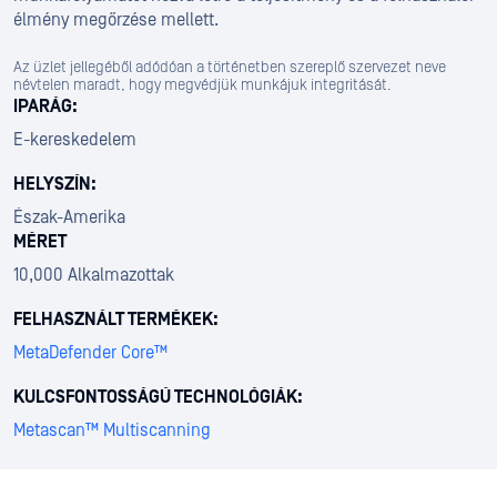
élmény megőrzése mellett.
Az üzlet jellegéből adódóan a történetben szereplő szervezet neve
névtelen maradt, hogy megvédjük munkájuk integritását.
IPARÁG:
E-kereskedelem
HELYSZÍN:
Észak-Amerika
MÉRET
10,000 Alkalmazottak
FELHASZNÁLT TERMÉKEK:
MetaDefender Core™
KULCSFONTOSSÁGÚ TECHNOLÓGIÁK:
Metascan™ Multiscanning