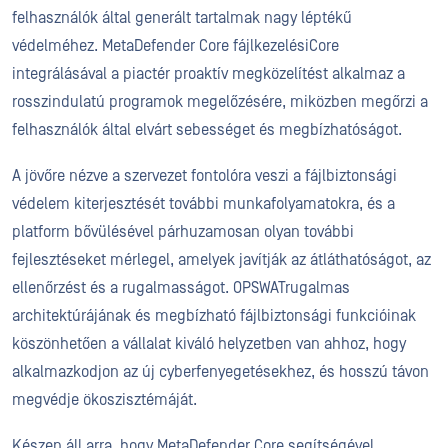
felhasználók által generált tartalmak nagy léptékű
védelméhez. MetaDefender Core fájlkezelésiCore
integrálásával a piactér proaktív megközelítést alkalmaz a
rosszindulatú programok megelőzésére, miközben megőrzi a
felhasználók által elvárt sebességet és megbízhatóságot.
A jövőre nézve a szervezet fontolóra veszi a fájlbiztonsági
védelem kiterjesztését további munkafolyamatokra, és a
platform bővülésével párhuzamosan olyan további
fejlesztéseket mérlegel, amelyek javítják az átláthatóságot, az
ellenőrzést és a rugalmasságot. OPSWATrugalmas
architektúrájának és megbízható fájlbiztonsági funkcióinak
köszönhetően a vállalat kiváló helyzetben van ahhoz, hogy
alkalmazkodjon az új cyberfenyegetésekhez, és hosszú távon
megvédje ökoszisztémáját.
Készen áll arra, hogy MetaDefender Core segítségével