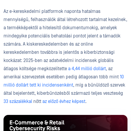
Az e-kereskedelmi platformok naponta hatalmas
mennyiségű, felhasználók által létrehozott tartalmat kezelnek,
a termékképektől a hitelesítő dokumentumokig, amelyek
mindegyike potenciális behatolási pontot jelent a támadók
számára. A kiskereskedelemben és az online
kereskedelemben továbbra is jelentős a kiberbiztonsági
kockázat: 2025-ben az adatvédelmi incidensek globális
átlagos költsége megközelítette
a 4,44 millió dollárt
, az
amerikai szervezetek esetében pedig átlagosan több mint
10
millió dollárt tett ki incidensenként
, míg a bűnüldöző szervek
által bejelentett, kiberbűnözésből származó teljes veszteség
33 százalékkal
nőtt
az előző évhez képest
.