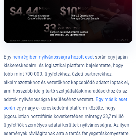
Egy
nemrégiben nyilvánosságra hozott eset
során egy japán
kiskereskedelmi és logisztikai platform bejelentette, hogy
több mint 700 000, ügyfelekhez, üzleti partnerekhez,
alkalmazottakhoz és vezetőkhöz kapcsolódó adatot loptak el,
ami hosszabb ideig tartó szolgáltatáskimaradásokhoz és az
adatok nyilvánosságra kerüléséhez vezetett.
Egy másik eset
során
egy nagy e-kereskedelmi platform közölte, hogy
jogosulatlan hozzáférés következtében mintegy 33,7 millió
ügyfélfiók személyes adatai kerültek nyilvánosságra. Az ilyen
események rávilágítanak arra a tartós fenyegetéskörnyezetre,