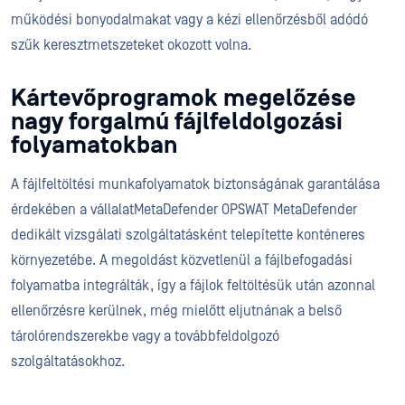
működési bonyodalmakat vagy a kézi ellenőrzésből adódó
szűk keresztmetszeteket okozott volna.
Kártevőprogramok megelőzése
nagy forgalmú fájlfeldolgozási
folyamatokban
A fájlfeltöltési munkafolyamatok biztonságának garantálása
érdekében a vállalatMetaDefender OPSWAT MetaDefender
dedikált vizsgálati szolgáltatásként telepítette konténeres
környezetébe. A megoldást közvetlenül a fájlbefogadási
folyamatba integrálták, így a fájlok feltöltésük után azonnal
ellenőrzésre kerülnek, még mielőtt eljutnának a belső
tárolórendszerekbe vagy a továbbfeldolgozó
szolgáltatásokhoz.