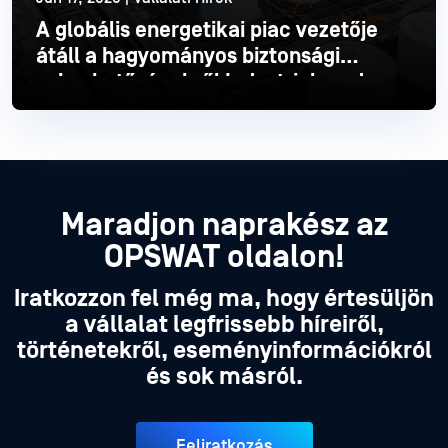
A globális energetikai piac vezetője
átáll a hagyományos biztonsági
sebezhetőségekről Industrial modern
Industrial
Olvass tovább
Maradjon naprakész az
OPSWAT oldalon!
Iratkozzon fel még ma, hogy értesüljön
a vállalat legfrissebb híreiről,
történetekről, eseményinformációkról
és sok másról.
Feliratkozás