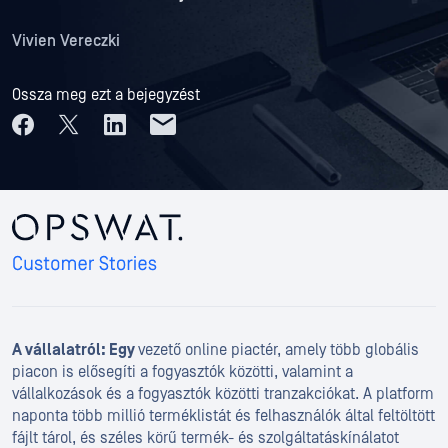
Vivien Vereczki
Ossza meg ezt a bejegyzést
A vállalatról: Egy
vezető online piactér, amely több globális
piacon is elősegíti a fogyasztók közötti, valamint a
vállalkozások és a fogyasztók közötti tranzakciókat. A platform
naponta több millió terméklistát és felhasználók által feltöltött
fájlt tárol, és széles körű termék- és szolgáltatáskínálatot