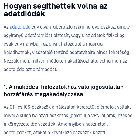
Hogyan segíthettek volna az
adatdiódák
Az
adatdióda
egy olyan kiberbiztonsági hardvereszköz, amely
egyirányú adatáramlást biztosít, vagyis az adatok fizikailag
csak egy irányba – az egyik hálózatról a másikra –
haladhatnak, visszafelé történő adatátvitelre nincs lehetőség.
Nézzük meg, milyen módokon akadályozhatta volna meg az
adatdióda ezt a támadást.
1. A működési hálózatokhoz való jogosulatlan
hozzáférés megakadályozása
Az OT- és ICS-eszközök a hálózaton keresztül elérhetők voltak,
mivel a külső hálózati eszközök (például a VPN-átjárók) ezekbe
a környezetekbe vezettek. Amennyiben használtak
adatdiódákat, azokat a következő eszközök között