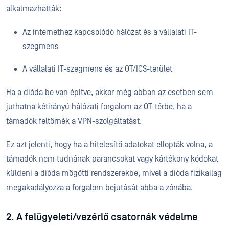
alkalmazhatták:
Az internethez kapcsolódó hálózat és a vállalati IT-
szegmens
A vállalati IT-szegmens és az OT/ICS-terület
Ha a dióda be van építve, akkor még abban az esetben sem
juthatna kétirányú hálózati forgalom az OT-térbe, ha a
támadók feltörnék a VPN-szolgáltatást.
Ez azt jelenti, hogy ha a hitelesítő adatokat ellopták volna, a
támadók nem tudnának parancsokat vagy kártékony kódokat
küldeni a dióda mögötti rendszerekbe, mivel a dióda fizikailag
megakadályozza a forgalom bejutását abba a zónába.
2. A felügyeleti/vezérlő csatornák védelme