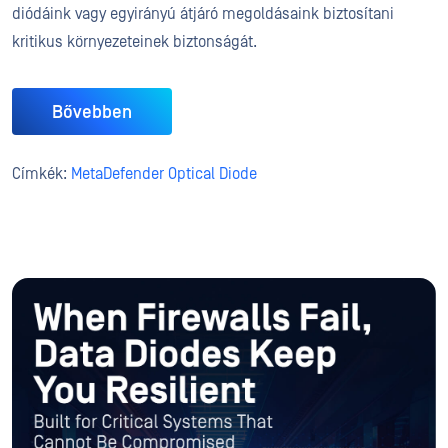
diódáink vagy egyirányú átjáró megoldásaink biztosítani
kritikus környezeteinek biztonságát.
Bővebben
Címkék:
MetaDefender Optical Diode