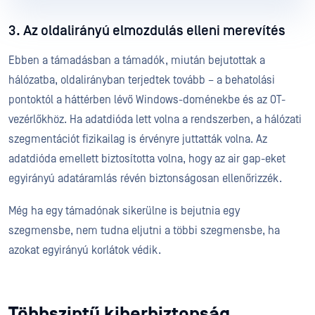
3. Az oldalirányú elmozdulás elleni merevítés
Ebben a támadásban a támadók, miután bejutottak a
hálózatba, oldalirányban terjedtek tovább – a behatolási
pontoktól a háttérben lévő Windows-doménekbe és az OT-
vezérlőkhöz. Ha adatdióda lett volna a rendszerben, a hálózati
szegmentációt fizikailag is érvényre juttatták volna. Az
adatdióda emellett biztosította volna, hogy az air gap-eket
egyirányú adatáramlás révén biztonságosan ellenőrizzék.
Még ha egy támadónak sikerülne is bejutnia egy
szegmensbe, nem tudna eljutni a többi szegmensbe, ha
azokat egyirányú korlátok védik.
Többszintű kiberbiztonság