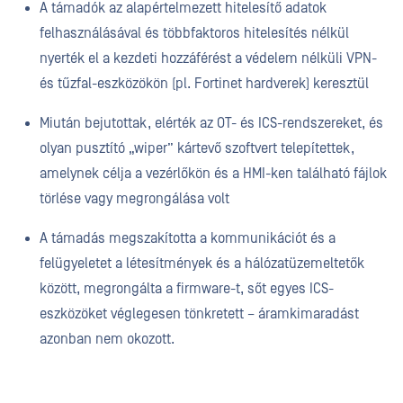
A támadók az alapértelmezett hitelesítő adatok
felhasználásával és többfaktoros hitelesítés nélkül
nyerték el a kezdeti hozzáférést a védelem nélküli VPN-
és tűzfal-eszközökön (pl. Fortinet hardverek) keresztül
Miután bejutottak, elérték az OT- és ICS-rendszereket, és
olyan pusztító „wiper” kártevő szoftvert telepítettek,
amelynek célja a vezérlőkön és a HMI-ken található fájlok
törlése vagy megrongálása volt
A támadás megszakította a kommunikációt és a
felügyeletet a létesítmények és a hálózatüzemeltetők
között, megrongálta a firmware-t, sőt egyes ICS-
eszközöket véglegesen tönkretett – áramkimaradást
azonban nem okozott.