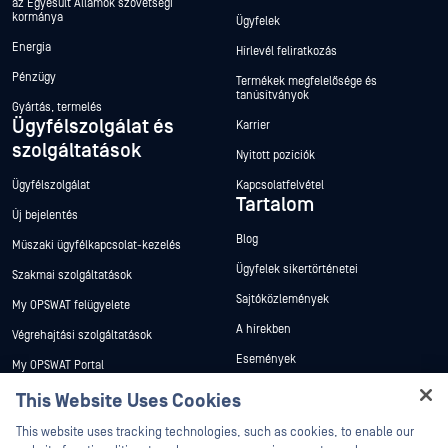
az Egyesült Államok szövetségi
kormánya
Ügyfelek
Energia
Hírlevél feliratkozás
Pénzügy
Termékek megfelelősége és
tanúsítványok
Gyártás, termelés
Ügyfélszolgálat és
Karrier
szolgáltatások
Nyitott pozíciók
Ügyfélszolgálat
Kapcsolatfelvétel
Tartalom
Új bejelentés
Blog
Műszaki ügyfélkapcsolat-kezelés
Ügyfelek sikertörténetei
Szakmai szolgáltatások
Sajtóközlemények
My OPSWAT felügyelete
A hírekben
Végrehajtási szolgáltatások
Események
My OPSWAT Portal
Webináriumok
Műszaki dokumentáció
This Website Uses Cookies
Adatlapok
Hey there!
Képzések
This website uses tracking technologies, such as cookies, to enable our