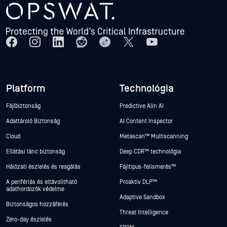
Platform
Technológia
Fájlbiztonság
Predictive Alin AI
Adattároló Biztonság
AI Content Inspector
Cloud
Metascan™ Multiscanning
Ellátási lánc biztonság
Deep CDR™ technológia
Hálózati észlelés és reagálás
Fájltípus-felismerés™
A perifériás és eltávolítható
Proaktív DLP™
adathordozók védelme
Adaptive Sandbox
Biztonságos hozzáférés
Threat Intelligence
Zero-day észlelés