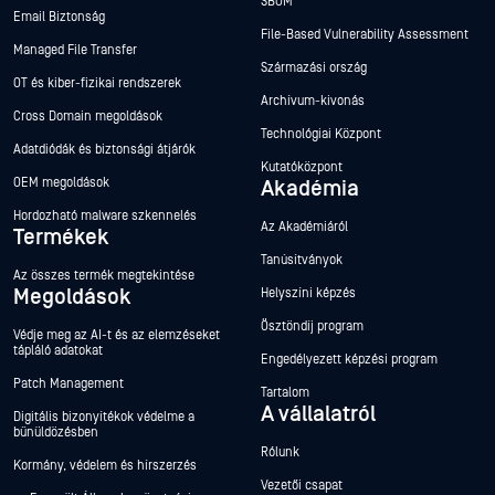
SBOM
Email Biztonság
File-Based Vulnerability Assessment
Managed File Transfer
Származási ország
OT és kiber-fizikai rendszerek
Archívum-kivonás
Cross Domain megoldások
Technológiai Központ
Adatdiódák és biztonsági átjárók
Kutatóközpont
OEM megoldások
Akadémia
Hordozható malware szkennelés
Az Akadémiáról
Termékek
Tanúsítványok
Az összes termék megtekintése
Megoldások
Helyszíni képzés
Ösztöndíj program
Védje meg az AI-t és az elemzéseket
tápláló adatokat
Engedélyezett képzési program
Patch Management
Tartalom
A vállalatról
Digitális bizonyítékok védelme a
bűnüldözésben
Rólunk
Kormány, védelem és hírszerzés
Vezetői csapat