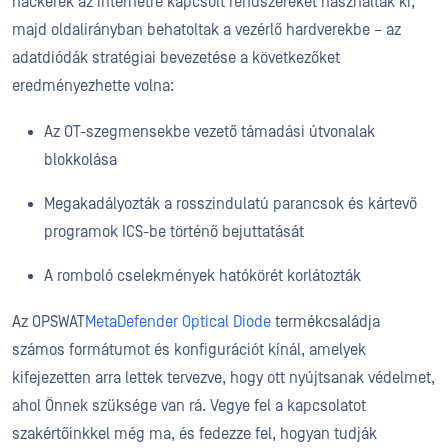
hackerek az internetre kapcsolt rendszereket használták ki,
majd oldalirányban behatoltak a vezérlő hardverekbe – az
adatdiódák stratégiai bevezetése a következőket
eredményezhette volna:
Az OT-szegmensekbe vezető támadási útvonalak
blokkolása
Megakadályozták a rosszindulatú parancsok és kártevő
programok ICS-be történő bejuttatását
A romboló cselekmények hatókörét korlátozták
Az OPSWAT
MetaDefender Optical Diode
termékcsaládja
számos formátumot és konfigurációt kínál, amelyek
kifejezetten arra lettek tervezve, hogy ott nyújtsanak védelmet,
ahol Önnek szüksége van rá. Vegye fel a kapcsolatot
szakértőinkkel még ma, és fedezze fel, hogyan tudják