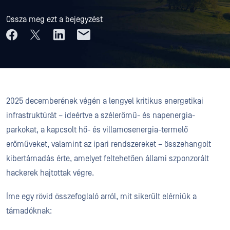
Ossza meg ezt a bejegyzést
2025 decemberének végén a lengyel kritikus energetikai
infrastruktúrát – ideértve a szélerőmű- és napenergia-
parkokat, a kapcsolt hő- és villamosenergia-termelő
erőműveket, valamint az ipari rendszereket – összehangolt
kibertámadás érte, amelyet feltehetően állami szponzorált
hackerek hajtottak végre.
Íme egy rövid összefoglaló arról, mit sikerült elérniük a
támadóknak: