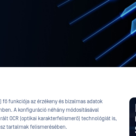
 fő funkciója az érzékeny és bizalmas adatok
emben. A konfiguráció néhány módosításával
ált OCR (optikai karakterfelismerő) technológiát is,
ász tartalmak felismerésében.