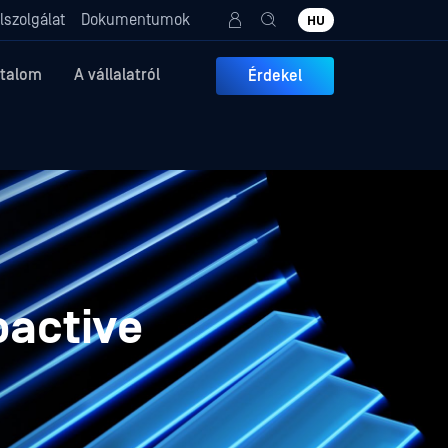
lszolgálat
Dokumentumok
HU
rtalom
A vállalatról
Érdekel
oactive