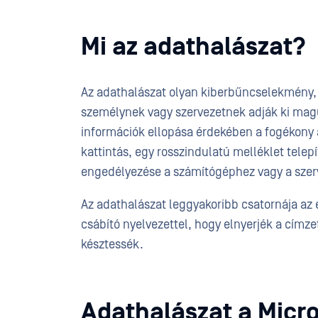
Mi az adathalászat?
Az adathalászat olyan kiberbűncselekmény, 
személynek vagy szervezetnek adják ki magu
információk ellopása érdekében a fogékony á
kattintás, egy rosszindulatú melléklet tele
engedélyezése a számítógéphez vagy a szer
Az adathalászat leggyakoribb csatornája az
csábító nyelvezettel, hogy elnyerjék a címz
késztessék.
Adathalászat a Micro