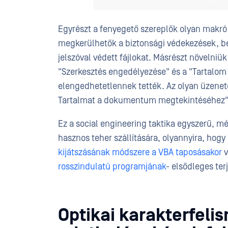
Egyrészt a fenyegető szereplők olyan makró 
megkerülhetők a biztonsági védekezések, bel
jelszóval védett fájlokat. Másrészt növelniü
"Szerkesztés engedélyezése" és a "Tartalom
elengedhetetlennek tették. Az olyan üzenete
Tartalmat a dokumentum megtekintéséhez" sik
Ez a social engineering taktika egyszerű, m
hasznos teher szállítására, olyannyira, hogy 
kijátszásának módszere a VBA taposásakor
v
rosszindulatú programjának
- elsődleges ter
Optikai karakterfeli