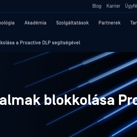
Blog
Karrier
Ügyfé
nológia
Akadémia
Szolgáltatások
Partnerek
Ta
kolása a Proactive DLP segítségével
talmak blokkolása Pr