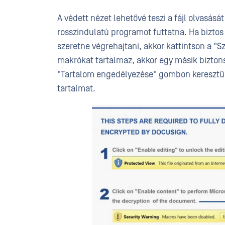
A védett nézet lehetővé teszi a fájl olvasásá
rosszindulatú programot futtatna. Ha biztos 
szeretne végrehajtani, akkor kattintson a "
makrókat tartalmaz, akkor egy másik biztons
"Tartalom engedélyezése" gombon keresztül
tartalmat.