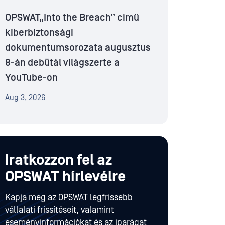
OPSWAT„Into the Breach” című
kiberbiztonsági
dokumentumsorozata augusztus
8-án debütál világszerte a
YouTube-on
Aug 3, 2026
Iratkozzon fel az
OPSWAT hírlevélre
Kapja meg az OPSWAT legfrissebb
vállalati frissítéseit, valamint
eseményinformációkat és az iparágat