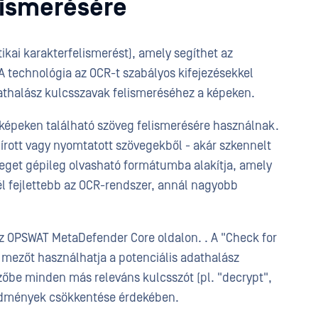
lismerésére
ikai karakterfelismerést), amely segíthet az
technológia az OCR-t szabályos kifejezésekkel
athalász kulcsszavak felismeréséhez a képeken.
 képeken található szöveg felismerésére használnak.
 írott vagy nyomtatott szövegekből - akár szkennelt
eget gépileg olvasható formátumba alakítja, amely
l fejlettebb az OCR-rendszer, annál nagyobb
 az OPSWAT MetaDefender Core oldalon. . A "Check for
mezőt használhatja a potenciális adathalász
zőbe minden más releváns kulcsszót (pl. "decrypt",
redmények csökkentése érdekében.