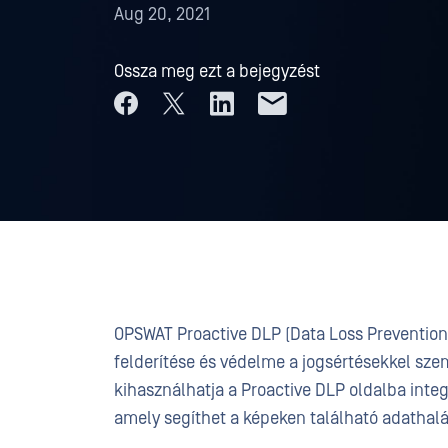
Aug 20, 2021
Ossza meg ezt a bejegyzést
OPSWAT Proactive DLP (Data Loss Prevention)
felderítése és védelme a jogsértésekkel sz
kihasználhatja a Proactive DLP oldalba integr
amely segíthet a képeken található adathal