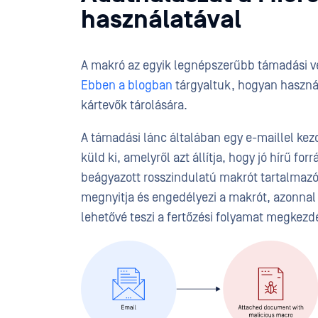
használatával
A makró az egyik legnépszerűbb támadási ve
Ebben a blogban
tárgyaltuk, hogyan használ
kártevők tárolására.
A támadási lánc általában egy e-maillel ke
küld ki, amelyről azt állítja, hogy jó hírű fo
beágyazott rosszindulatú makrót tartalmaz
megnyitja és engedélyezi a makrót, azonnal e
lehetővé teszi a fertőzési folyamat megkezd