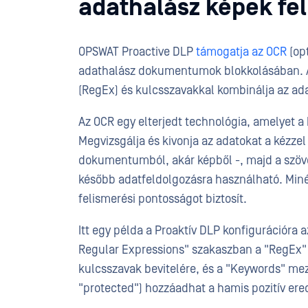
adathalász képek fe
OPSWAT Proactive DLP
támogatja az OCR
(opt
adathalász dokumentumok blokkolásában. A 
(RegEx) és kulcsszavakkal kombinálja az ad
Az OCR egy elterjedt technológia, amelyet a
Megvizsgálja és kivonja az adatokat a kézzel
dokumentumból, akár képből -, majd a szöv
később adatfeldolgozásra használható. Miné
felismerési pontosságot biztosít.
Itt egy példa a Proaktív DLP konfigurációra
Regular Expressions" szakaszban a "RegEx" 
kulcsszavak bevitelére, és a "Keywords" me
"protected") hozzáadhat a hamis pozitív e