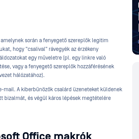
amelynek során a fenyegető szereplők legitim
kat, hogy "csalival" rávegyék az érzékeny
ldozatokat egy műveletre (pl. egy linkre való
pítése, vagy a fenyegető szereplők hozzáférésének
vezet hálózatához).
 e-mail. A kiberbűnözők csalárd üzeneteket küldenek
ett bizalmát, és végül káros lépések megtételére
soft Office makrók