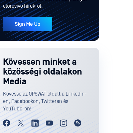
előrevivő hírekről.
Sign Me Up
Kövessen minket a
közösségi oldalakon
Media
Kövesse az OPSWAT oldalt a LinkedIn-
en, Facebookon, Twitteren és
YouTube-on!