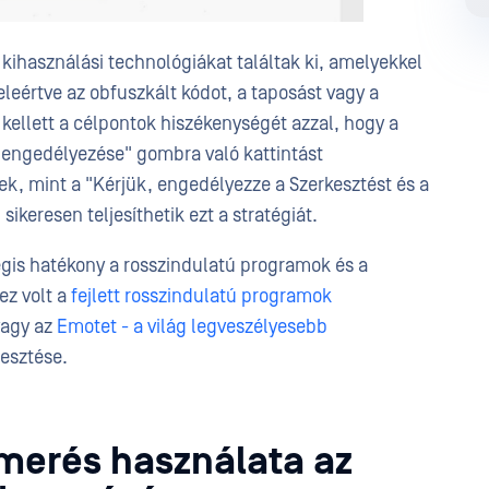
kihasználási technológiákat találtak ki, amelyekkel
eértve az obfuszkált kódot, a taposást vagy a
k kellett a célpontok hiszékenységét azzal, hogy a
 engedélyezése" gombra való kattintást
k, mint a "Kérjük, engedélyezze a Szerkesztést és a
eresen teljesíthetik ezt a stratégiát.
égis hatékony a rosszindulatú programok és a
ez volt a
fejlett rosszindulatú programok
agy az
Emotet - a világ legveszélyesebb
jesztése.
smerés használata az