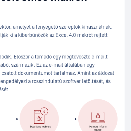
ktor, amelyet a fenyegető szereplők kihasználnak.
ják ki a kiberbűnözők az Excel 4.0 makrót rejtett
zdődik. Először a támadó egy megtévesztő e-mailt
rrásból származik. Ez az e-mail általában egy
ó csatolt dokumentumot tartalmaz. Amint az áldozat
ngedélyezi a rosszindulatú szoftver letöltését, és
ését.