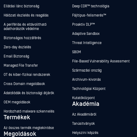
Ellátási lánc biztonság
Deep CDR™ technológia
Hálózati észlelés és reagálás
Fájltípus-felismerés™
A perifériás és eltávolítható
Proaktív DLP™
adathordozók védelme
Adaptive Sandbox
Biztonságos hozzáférés
Threat Intelligence
Zero-day észlelés
SBOM
Email Biztonság
File-Based Vulnerability Assessment
Managed File Transfer
Származási ország
OT és kiber-fizikai rendszerek
Archívum-kivonás
Cross Domain megoldások
Technológiai Központ
Adatdiódák és biztonsági átjárók
Kutatóközpont
OEM megoldások
Akadémia
Hordozható malware szkennelés
Az Akadémiáról
Termékek
Tanúsítványok
Az összes termék megtekintése
Megoldások
Helyszíni képzés