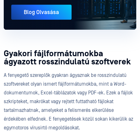
Blog Olvasása
Gyakori fájlformátumokba
ágyazott rosszindulatú szoftverek
A fenyegető szereplők gyakran ágyaznak be rosszindulatú
szoftvereket olyan ismert fájlformátumokba, mint a Word-
dokumentumok, Excel-táblázatok vagy PDF-ek. Ezek a fájlok
szkripteket, makrókat vagy rejtett futtatható fájlokat
tartalmazhatnak, amelyeket a felismerés elkerülése
érdekében elfednek. E fenyegetések közül sokan kikerülik az
egymotoros vírusirtó megoldásokat.