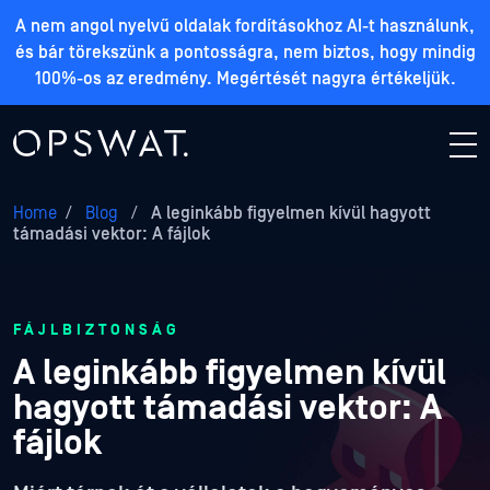
A nem angol nyelvű oldalak fordításokhoz AI-t használunk,
és bár törekszünk a pontosságra, nem biztos, hogy mindig
100%-os az eredmény. Megértését nagyra értékeljük.
Home
/
Blog
/
A leginkább figyelmen kívül hagyott
támadási vektor: A fájlok
FÁJLBIZTONSÁG
A leginkább figyelmen kívül
hagyott támadási vektor: A
fájlok