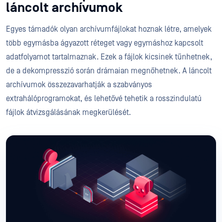
láncolt archívumok
Egyes támadók olyan archívumfájlokat hoznak létre, amelyek
több egymásba ágyazott réteget vagy egymáshoz kapcsolt
adatfolyamot tartalmaznak. Ezek a fájlok kicsinek tűnhetnek,
de a dekompresszió során drámaian megnőhetnek. A láncolt
archívumok összezavarhatják a szabványos
extrahálóprogramokat, és lehetővé tehetik a rosszindulatú
fájlok átvizsgálásának megkerülését.