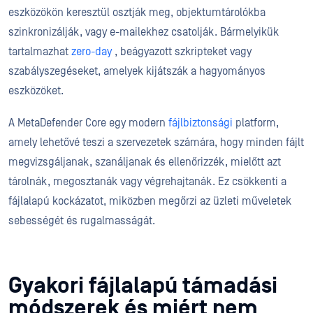
eszközökön keresztül osztják meg, objektumtárolókba
szinkronizálják, vagy e-mailekhez csatolják. Bármelyikük
tartalmazhat
zero-day
, beágyazott szkripteket vagy
szabályszegéseket, amelyek kijátszák a hagyományos
eszközöket.
A MetaDefender Core egy modern
fájlbiztonsági
platform,
amely lehetővé teszi a szervezetek számára, hogy minden fájlt
megvizsgáljanak, szanáljanak és ellenőrizzék, mielőtt azt
tárolnák, megosztanák vagy végrehajtanák. Ez csökkenti a
fájlalapú kockázatot, miközben megőrzi az üzleti műveletek
sebességét és rugalmasságát.
Gyakori fájlalapú támadási
módszerek és miért nem