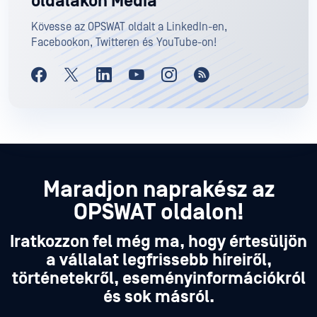
oldalakon Media
Kövesse az OPSWAT oldalt a LinkedIn-en,
Facebookon, Twitteren és YouTube-on!
Maradjon naprakész az
OPSWAT oldalon!
Iratkozzon fel még ma, hogy értesüljön
a vállalat legfrissebb híreiről,
történetekről, eseményinformációkról
és sok másról.