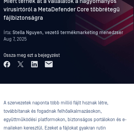
Miért térnek át a vállalatok a hagyományos
vírusirtóról a MetaDefender Core többrétegű
fájlbiztonságra
Írta:
Stella Nguyen, vezető termékmarketing menedzser
Aug 7, 2025
Ossza meg ezt a bejegyzést
A szervezetek naponta több millió fájlt hoznak létre,
továbbítanak és fogadnak felhőalkalmazásokon,
együttműködési platformokon, biztonságos portálokon és e-
maileken keresztül. Ezeket a fájlokat gyakran rutin