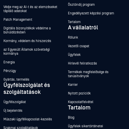
Ösztöndíj program
Védje meg az AI-t és az elemzéseket
tápláló adatokat
Engedélyezett képzési program
Patch Management
Tartalom
A vállalatról
Digitális bizonyítékok védelme a
bűnüldözésben
Rólunk
Kormány, védelem és hírszerzés
Vezetői csapat
az Egyesült Államok szövetségi
kormánya
Ügyfelek
Energia
Hírlevél feliratkozás
Pénzügy
Termékek megfelelősége és
tanúsítványok
Gyártás, termelés
Ügyfélszolgálat és
Karrier
szolgáltatások
Nyitott pozíciók
Ügyfélszolgálat
Kapcsolatfelvétel
Tartalom
Új bejelentés
Blog
Műszaki ügyfélkapcsolat-kezelés
Ügyfelek sikertörténetei
Szakmai szolgáltatások