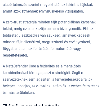
alapértelmezés szerint megbízhatónak tekinti a fájlokat,
amint azok átmennek egy víruskereső vizsgálaton.
A zero-trust stratégia minden fájlt potenciálisan károsnak
tekint, amíg az ellenkezője be nem bizonyosodik. Ehhez
többrétegű eszközökre van szükség, amelyek képesek
minden fájlt ellenőrizni, megtisztítani és érvényesíteni,
függetlenül annak forrásától, formátumától vagy
rendeltetésétől.
A MetaDefender Core a felderítés és a megelőzés
kombinálásával támogatja ezt a stratégiát. Segít a
szervezeteknek semlegesíteni a fenyegetéseket a fájlok
belépési pontján, az e-mailek, a tárolók, a webes feltöltések
és más területeken.