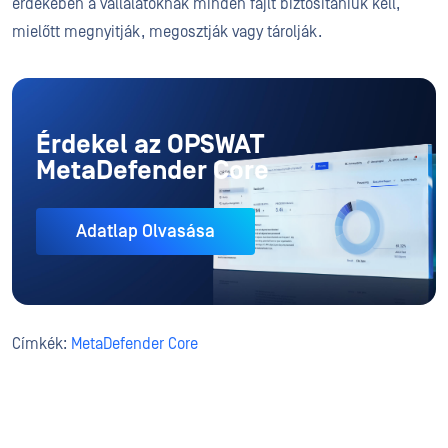
érdekében a vállalatoknak minden fájlt biztosítaniuk kell,
mielőtt megnyitják, megosztják vagy tárolják.
Érdekel az OPSWAT
MetaDefender Core
Adatlap Olvasása
Címkék:
MetaDefender Core