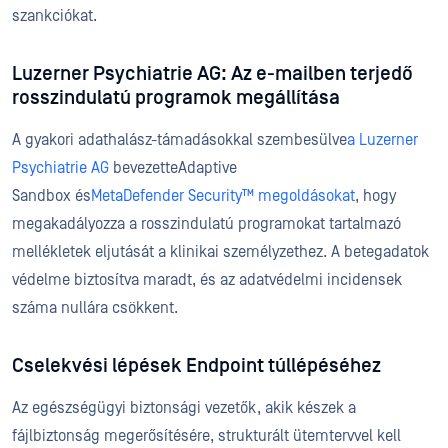
szankciókat.
Luzerner Psychiatrie AG: Az e-mailben terjedő
rosszindulatú programok megállítása
A gyakori adathalász-támadásokkal szembesülve
a Luzerner
Psychiatrie AG
bevezetteAdaptive
Sandbox és
MetaDefender Security™ megoldásokat
, hogy
megakadályozza a rosszindulatú programokat tartalmazó
mellékletek eljutását a klinikai személyzethez. A betegadatok
védelme biztosítva maradt, és az adatvédelmi incidensek
száma nullára csökkent.
Cselekvési lépések Endpoint túllépéséhez
Az egészségügyi biztonsági vezetők, akik készek a
fájlbiztonság megerősítésére, strukturált ütemtervvel kell