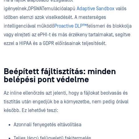
Ha a fájlok alaposabb vizsgálatot
igényelnek,OPSWATemulációalapú
Adaptive Sandbox
valós
időben elemzi azok viselkedését. A mesterséges
intelligenciával működő
Proactive DLP™
felismeri és blokkolja
vagy elrejteti az ePHI-t és más érzékeny tartalmakat, segítve
ezzel a HIPAA és a GDPR előírásainak teljesítését.
Beépített fájltisztítás: minden
belépési pont védelme
Az inline ellenőrzés azt jelenti, hogy a fájlokat beolvasás és
tisztítás után engedjük be a környezetbe, nem pedig órával
később. Ez lehetővé teszi:
Azonnali fenyegetés eltávolítása
Teljes láncú felügyeletű fakitermelés