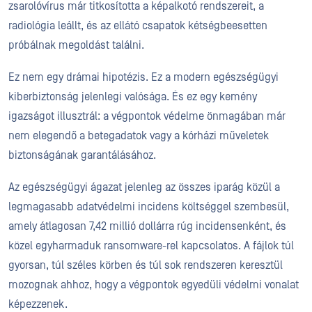
zsarolóvírus már titkosította a képalkotó rendszereit, a
radiológia leállt, és az ellátó csapatok kétségbeesetten
próbálnak megoldást találni.
Ez nem egy drámai hipotézis. Ez a modern egészségügyi
kiberbiztonság jelenlegi valósága. És ez egy kemény
igazságot illusztrál: a végpontok védelme önmagában már
nem elegendő a betegadatok vagy a kórházi műveletek
biztonságának garantálásához.
Az egészségügyi ágazat jelenleg az összes iparág közül a
legmagasabb adatvédelmi incidens költséggel szembesül,
amely átlagosan 7,42 millió dollárra rúg incidensenként, és
közel egyharmaduk ransomware-rel kapcsolatos. A fájlok túl
gyorsan, túl széles körben és túl sok rendszeren keresztül
mozognak ahhoz, hogy a végpontok egyedüli védelmi vonalat
képezzenek.