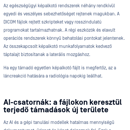
Az egészségügyi képalkotó rendszerek néhány rendkívül
egyedi és veszélyes sebezhetőséget rejtenek magukban. A
DICOM fájlok rejtett szkripteket vagy rosszindulatú
programokat tartalmazhatnak. A régi eszközök és elavult
operációs rendszerek könnyű behatolási pontokat jelentenek.
Az összekapcsolt képalkotó munkafolyamatok kedvező
táptalajt biztosítanak a laterális mozgáshoz.
Ha egy támadó egyetlen képalkotó fájlt is megfertőz, az a
láncreakció hatására a radiológia napokig leállhat.
AI-csatornák: a fájlokon keresztül
terjedő támadások új területe
Az AI és a gépi tanulási modellek hatalmas mennyiségű