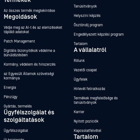
Termékek
Tanúsítványok
Az összes termék megtekintése
Megoldások
Helyszíni képzés
Ösztöndíj program
Védje meg az AI-t és az elemzéseket
tápláló adatokat
Engedélyezett képzési program
Patch Management
Tartalom
A vállalatról
Digitális bizonyítékok védelme a
bűnüldözésben
Rólunk
Kormány, védelem és hírszerzés
Vezetői csapat
az Egyesült Államok szövetségi
kormánya
Ügyfelek
Energia
Hírlevél feliratkozás
Pénzügy
Termékek megfelelősége és
tanúsítványok
Gyártás, termelés
Ügyfélszolgálat és
Karrier
szolgáltatások
Nyitott pozíciók
Ügyfélszolgálat
Kapcsolatfelvétel
Tartalom