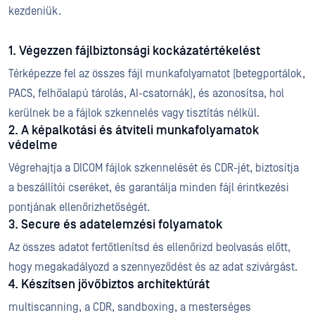
kezdeniük.
1. Végezzen fájlbiztonsági kockázatértékelést
Térképezze fel az összes fájl munkafolyamatot (betegportálok,
PACS, felhőalapú tárolás, AI-csatornák), és azonosítsa, hol
kerülnek be a fájlok szkennelés vagy tisztítás nélkül.
2. A képalkotási és átviteli munkafolyamatok
védelme
Végrehajtja a DICOM fájlok szkennelését és CDR-jét, biztosítja
a beszállítói cseréket, és garantálja minden fájl érintkezési
pontjának ellenőrizhetőségét.
3. Secure és adatelemzési folyamatok
Az összes adatot fertőtlenítsd és ellenőrizd beolvasás előtt,
hogy megakadályozd a szennyeződést és az adat szivárgást.
4. Készítsen jövőbiztos architektúrát
multiscanning, a CDR, sandboxing, a mesterséges