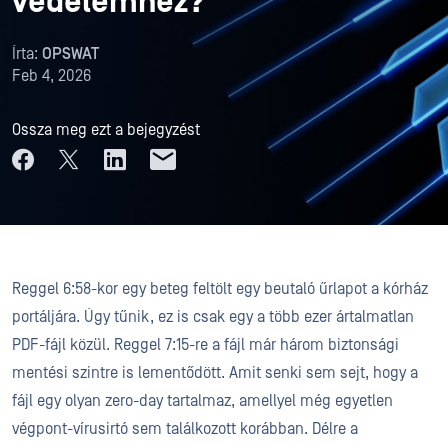
védelemhez?
Írta:
OPSWAT
Feb 4, 2026
Ossza meg ezt a bejegyzést
Reggel 6:58-kor egy beteg feltölt egy beutaló űrlapot a kórház
portáljára. Úgy tűnik, ez is csak egy a több ezer ártalmatlan
PDF-fájl közül. Reggel 7:15-re a fájl már három biztonsági
mentési szintre is lementődött. Amit senki sem sejt, hogy a
fájl egy olyan zero-day tartalmaz, amellyel még egyetlen
végpont-vírusirtó sem találkozott korábban. Délre a