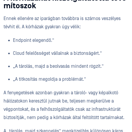
mítoszok
Ennek ellenére az iparágban továbbra is számos veszélyes
tévhit él. A kórházak gyakran úgy vélik:
Endpoint elegendő.”
Cloud felelősséget vállalnak a biztonságért.”
„A tárolás, majd a beolvasás mindent rögzít.”
„A titkosítás megoldja a problémát.”
A fenyegetések azonban gyakran a tároló- vagy képalkotó
hálózatokon keresztül jutnak be, teljesen megkerülve a
végpontokat, és a felhőszolgáltatók csak az infrastruktúrát
biztosítják, nem pedig a kórházak által feltöltött tartalmakat.
A „tárolás, majd szkennelés” megközelítés különösen káros.