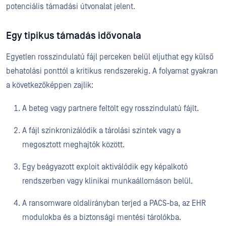
potenciális támadási útvonalat jelent.
Egy tipikus támadás idővonala
Egyetlen rosszindulatú fájl perceken belül eljuthat egy külső
behatolási ponttól a kritikus rendszerekig. A folyamat gyakran
a következőképpen zajlik:
A beteg vagy partnere feltölt egy rosszindulatú fájlt.
A fájl szinkronizálódik a tárolási szintek vagy a
megosztott meghajtók között.
Egy beágyazott exploit aktiválódik egy képalkotó
rendszerben vagy klinikai munkaállomáson belül.
A ransomware oldalirányban terjed a PACS-ba, az EHR
modulokba és a biztonsági mentési tárolókba.