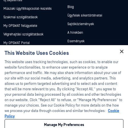
Új bejelentés
Blog
Műszaki ügyfélkapcsolat-kezelés
Ügyfelek sikertörténetei
Szakmai szolgáltatások
Sajtóközlemények
My OPSWAT felügyelete
A hírekben
Végrehajtási szolgáltatások
Események
My OPSWAT Portal
Webináriumok
Műszaki dokumentáció
This Website Uses Cookies
Adatlapok
Hey there!
Képzések
This website uses tracking technologies, such as cookies, to enable our
I'm Ozzy, your OPSWAT virtual assistant.
Fehér könyvek
website functionalities, to enhance user experience or to analyze
Biztonsági sebezhetőségi program
How can I help you secure what's critical
performance and traffic. We may also share information about your use of
Partnerek
Ingyenes eszközök
today?
our site with our social media, advertising, and analytics partners. This
allows us to perform targeted advertising and to select ads and content
Tanúsítvány
that will be more relevant to you. By clicking “Accept All,” you agree to
Technológiai partnerek
your personal data being processed by all cookies and other technologies
on our website. Click “Reject All” to refuse, or “Manage My Preferences” to
Channel partner program
manage your choices. See our Cookie Policy for more details on the how
we process your data through cookies and similar technologies:
Cookie
©2026 OPSWAT . Minden jog fenntartva. OPSWAT, MetaDefender, Metascan,
Policy
MetaAccess, az OPSWAT , Trust no File. Trust No Device., OPSWAT , Protecting the
World's Critical Infrastructure, Deep CDR™ Technology, InQuest, az InQuest logó,
Manage My Preferences
DFI, RetroHunt, Deep File Inspection és Join the Hunt az OPSWAT védjegyei. A