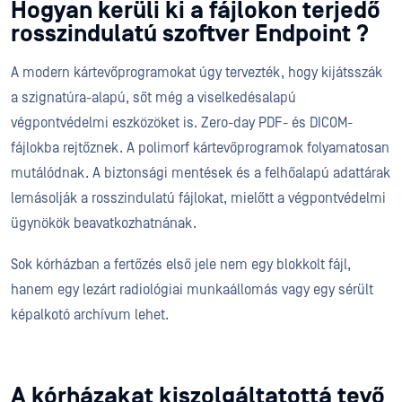
Hogyan kerüli ki a fájlokon terjedő
rosszindulatú szoftver Endpoint ?
A modern kártevőprogramokat úgy tervezték, hogy kijátsszák
a szignatúra-alapú, sőt még a viselkedésalapú
végpontvédelmi eszközöket is. Zero-day PDF- és DICOM-
fájlokba rejtőznek. A polimorf kártevőprogramok folyamatosan
mutálódnak. A biztonsági mentések és a felhőalapú adattárak
lemásolják a rosszindulatú fájlokat, mielőtt a végpontvédelmi
ügynökök beavatkozhatnának.
Sok kórházban a fertőzés első jele nem egy blokkolt fájl,
hanem egy lezárt radiológiai munkaállomás vagy egy sérült
képalkotó archívum lehet.
A kórházakat kiszolgáltatottá tevő