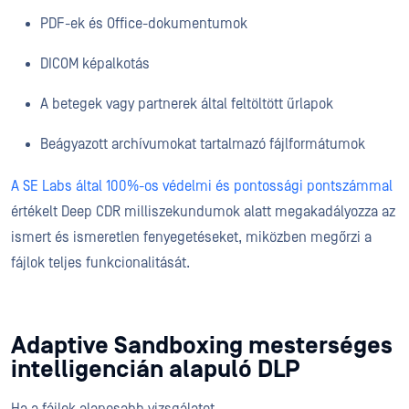
PDF-ek és Office-dokumentumok
DICOM képalkotás
A betegek vagy partnerek által feltöltött űrlapok
Beágyazott archívumokat tartalmazó fájlformátumok
A SE Labs által 100%-os védelmi és pontossági pontszámmal
értékelt Deep CDR milliszekundumok alatt megakadályozza az
ismert és ismeretlen fenyegetéseket, miközben megőrzi a
fájlok teljes funkcionalitását.
Adaptive Sandboxing mesterséges
intelligencián alapuló DLP