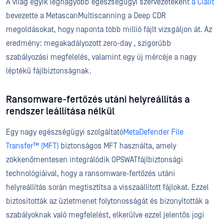
A világ egyik legnagyobb egészségügyi szervezeteként
a Clalit
bevezette a MetascanMultiscanning a Deep CDR
megoldásokat, hogy naponta több millió fájlt vizsgáljon át. Az
eredmény: megakadályozott zero-day , szigorúbb
szabályozási megfelelés, valamint egy új mércéje a nagy
léptékű fájlbiztonságnak.
Ransomware-fertőzés utáni helyreállítás a
rendszer leállítása nélkül
Egy nagy egészségügyi szolgáltató
MetaDefender File
Transfer™ (MFT)
biztonságos MFT használta, amely
zökkenőmentesen integrálódik OPSWATfájlbiztonsági
technológiáival, hogy a ransomware-fertőzés utáni
helyreállítás során megtisztítsa a visszaállított fájlokat. Ezzel
biztosították az üzletmenet folytonosságát és bizonyították a
szabályoknak való megfelelést, elkerülve ezzel jelentős jogi