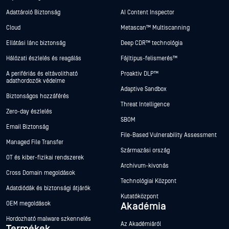
Adattároló Biztonság
AI Content Inspector
Cloud
Metascan™ Multiscanning
Ellátási lánc biztonság
Deep CDR™ technológia
Hálózati észlelés és reagálás
Fájltípus-felismerés™
A perifériás és eltávolítható
Proaktív DLP™
adathordozók védelme
Adaptive Sandbox
Biztonságos hozzáférés
Threat Intelligence
Zero-day észlelés
SBOM
Email Biztonság
File-Based Vulnerability Assessment
Managed File Transfer
Származási ország
OT és kiber-fizikai rendszerek
Archívum-kivonás
Cross Domain megoldások
Technológiai Központ
Adatdiódák és biztonsági átjárók
Kutatóközpont
OEM megoldások
Akadémia
Hordozható malware szkennelés
Az Akadémiáról