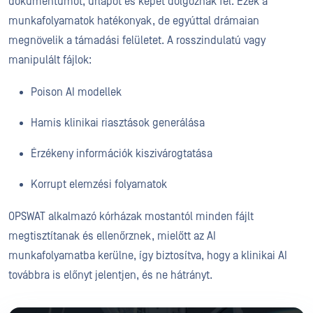
dokumentumot, űrlapot és képet dolgoznak fel. Ezek a
munkafolyamatok hatékonyak, de egyúttal drámaian
megnövelik a támadási felületet. A rosszindulatú vagy
manipulált fájlok:
Poison AI modellek
Hamis klinikai riasztások generálása
Érzékeny információk kiszivárogtatása
Korrupt elemzési folyamatok
OPSWAT alkalmazó kórházak mostantól minden fájlt
megtisztítanak és ellenőrznek, mielőtt az AI
munkafolyamatba kerülne, így biztosítva, hogy a klinikai AI
továbbra is előnyt jelentjen, és ne hátrányt.