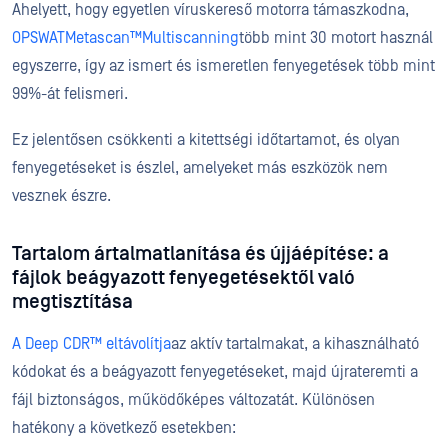
Ahelyett, hogy egyetlen víruskereső motorra támaszkodna,
OPSWATMetascan™Multiscanning
több mint 30 motort használ
egyszerre, így az ismert és ismeretlen fenyegetések több mint
99%-át felismeri.
Ez jelentősen csökkenti a kitettségi időtartamot, és olyan
fenyegetéseket is észlel, amelyeket más eszközök nem
vesznek észre.
Tartalom ártalmatlanítása és újjáépítése: a
fájlok beágyazott fenyegetésektől való
megtisztítása
A Deep CDR™ eltávolítja
az aktív tartalmakat, a kihasználható
kódokat és a beágyazott fenyegetéseket, majd újrateremti a
fájl biztonságos, működőképes változatát. Különösen
hatékony a következő esetekben: