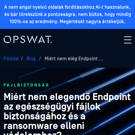
A nem angol nyelvű oldalak fordításokhoz AI-t használunk,
és bár törekszünk a pontosságra, nem biztos, hogy mindig
100%-os az eredmény. Megértését nagyra értékeljük.
Főoldal
/
Blog
/
Miért nem elég Endpoint ...
FÁJLBIZTONSÁG
Miért nem elegendő Endpoint
az egészségügyi fájlok
biztonságához és a
ransomware elleni