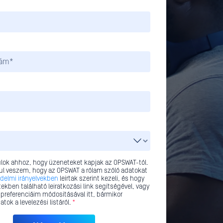
lok ahhoz, hogy üzeneteket kapjak az OPSWAT-tól.
l veszem, hogy az OPSWAT a rólam szóló adatokat
delmi irányelvekben
leírtak szerint kezeli, és hogy
ekben található leiratkozási link segítségével, vagy
 preferenciáim módosításával itt, bármikor
atok a levelezési listáról.
*