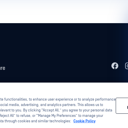
tascan, MetaAccess, az OPSWAT , Trust no File. Trust No Device., OPSWAT ,
gy, InQuest, az InQuest logó, DFI, RetroHunt, Deep File Inspection és Join the
 tulajdonosok tulajdonát képezik.
ite functionalities, to enhance user experience or to analyze performance
ocial media, advertising, and analytics partners. This allows us to
levant to you. By clicking “Accept All,” you agree to your personal data
“Reject All” to refuse, or “Manage My Preferences” to manage your
ata through cookies and similar technologies:
Cookie Policy