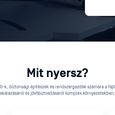
Mit nyersz?
O-k, biztonsági építészek és rendszergazdák számára a fájl
skálázásáról és jövőbiztosításáról komplex környezetekben.