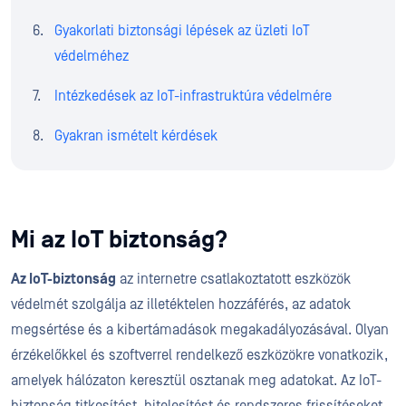
Gyakorlati biztonsági lépések az üzleti IoT
védelméhez
Intézkedések az IoT-infrastruktúra védelmére
Gyakran ismételt kérdések
Mi az IoT biztonság?
Az IoT-biztonság
az internetre csatlakoztatott eszközök
védelmét szolgálja az illetéktelen hozzáférés, az adatok
megsértése és a kibertámadások megakadályozásával. Olyan
érzékelőkkel és szoftverrel rendelkező eszközökre vonatkozik,
amelyek hálózaton keresztül osztanak meg adatokat. Az IoT-