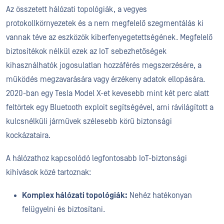
Az összetett hálózati topológiák, a vegyes
protokollkörnyezetek és a nem megfelelő szegmentálás ki
vannak téve az eszközök kiberfenyegetettségének. Megfelelő
biztosítékok nélkül ezek az IoT sebezhetőségek
kihasználhatók jogosulatlan hozzáférés megszerzésére, a
működés megzavarására vagy érzékeny adatok ellopására.
2020-ban egy Tesla Model X-et kevesebb mint két perc alatt
feltörtek egy Bluetooth exploit segítségével, ami rávilágított a
kulcsnélküli járművek szélesebb körű biztonsági
kockázataira.
A hálózathoz kapcsolódó legfontosabb IoT-biztonsági
kihívások közé tartoznak:
Komplex hálózati topológiák:
Nehéz hatékonyan
felügyelni és biztosítani.