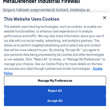
MetaDefender Industrial Firewall
Szigorú hálózati szegmentációt biztosít, blokkolja az
illetéktelen forgalmat és elszigeteli a kritikus rendszereket a
This Website Uses Cookies
fenyegetések megelőzése érdekében.
Hey there!
This website uses tracking technologies, such as cookies, to enable our
™
MetaDefender Optical Diode
I'm Ozzy, your OPSWAT virtual assistant.
website functionalities, to enhance user experience or to analyze
How can I help you secure what's critical
performance and traffic. We may also share information about your use of
Egyirányú adatáramlást biztosít - vagyis az adatok csak egy
today?
our site with our social media, advertising, and analytics partners. This
irányba, egyik hálózatból a másikba haladhatnak, anélkül,
allows us to perform targeted advertising and to select ads and content
that will be more relevant to you. By clicking “Accept All,” you agree to
hogy a fordított kommunikációt lehetővé tenné (pl. egy magas
your personal data being processed by all cookies and other technologies
biztonsági szintű hálózatból egy alacsony biztonsági szintű
on our website. Click “Reject All” to refuse, or “Manage My Preferences” to
manage your choices. See our Cookie Policy for more details on the how
hálózatba). Lényegében "adatkapuként" működik két rendszer
we process your data through cookies and similar technologies:
Cookie
között, elválasztva a hálózatokat anélkül, hogy a sebezhetőbb
Policy
OT-rendszereket külső fenyegetéseknek tenné ki.
Manage My Preferences
Reject All
Ha biztonsági stratégiája részeként megvalósítja ezeket a
Privacy Policy
Accept All
sebezhetőségi értékelési képességeket, akkor az IoT-
ökoszisztéma új fenyegetésekkel szembeni védelméhez