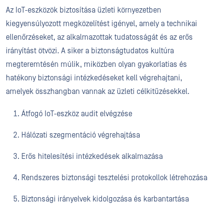
Az IoT-eszközök biztosítása üzleti környezetben
kiegyensúlyozott megközelítést igényel, amely a technikai
ellenőrzéseket, az alkalmazottak tudatosságát és az erős
irányítást ötvözi. A siker a biztonságtudatos kultúra
megteremtésén múlik, miközben olyan gyakorlatias és
hatékony biztonsági intézkedéseket kell végrehajtani,
amelyek összhangban vannak az üzleti célkitűzésekkel.
Átfogó IoT-eszköz audit elvégzése
Hálózati szegmentáció végrehajtása
Erős hitelesítési intézkedések alkalmazása
Rendszeres biztonsági tesztelési protokollok létrehozása
Biztonsági irányelvek kidolgozása és karbantartása