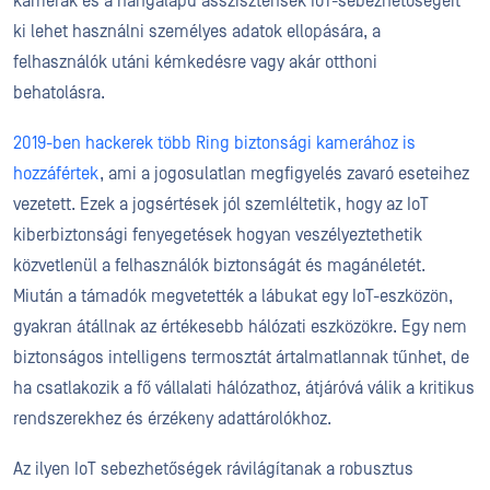
kamerák és a hangalapú asszisztensek IoT-sebezhetőségeit
ki lehet használni személyes adatok ellopására, a
felhasználók utáni kémkedésre vagy akár otthoni
behatolásra.
2019-ben hackerek több Ring biztonsági kamerához is
hozzáfértek
, ami a jogosulatlan megfigyelés zavaró eseteihez
vezetett. Ezek a jogsértések jól szemléltetik, hogy az IoT
kiberbiztonsági fenyegetések hogyan veszélyeztethetik
közvetlenül a felhasználók biztonságát és magánéletét.
Miután a támadók megvetették a lábukat egy IoT-eszközön,
gyakran átállnak az értékesebb hálózati eszközökre. Egy nem
biztonságos intelligens termosztát ártalmatlannak tűnhet, de
ha csatlakozik a fő vállalati hálózathoz, átjáróvá válik a kritikus
rendszerekhez és érzékeny adattárolókhoz.
Az ilyen IoT sebezhetőségek rávilágítanak a robusztus