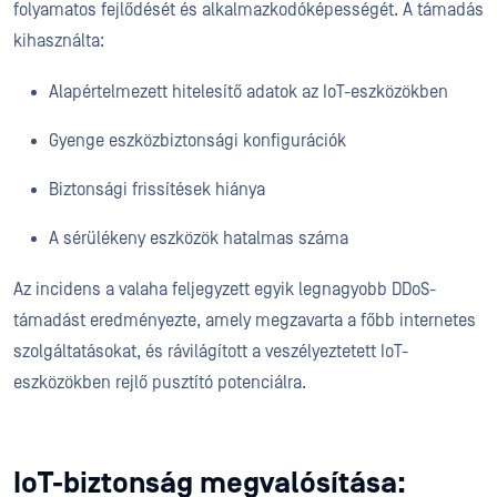
folyamatos fejlődését és alkalmazkodóképességét. A támadás
kihasználta:
Alapértelmezett hitelesítő adatok az IoT-eszközökben
Gyenge eszközbiztonsági konfigurációk
Biztonsági frissítések hiánya
A sérülékeny eszközök hatalmas száma
Az incidens a valaha feljegyzett egyik legnagyobb DDoS-
támadást eredményezte, amely megzavarta a főbb internetes
szolgáltatásokat, és rávilágított a veszélyeztetett IoT-
eszközökben rejlő pusztító potenciálra.
IoT-biztonság megvalósítása: