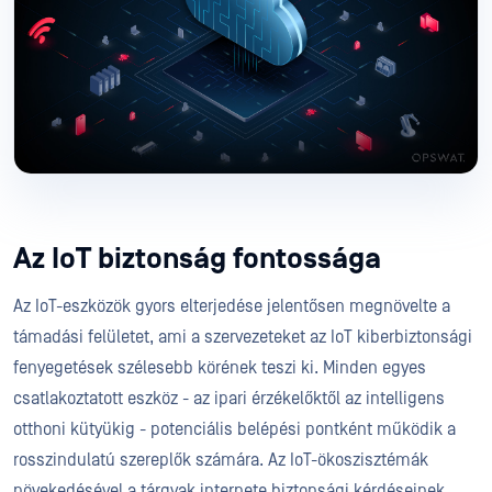
Az IoT biztonság fontossága
Az IoT-eszközök gyors elterjedése jelentősen megnövelte a
támadási felületet, ami a szervezeteket az IoT kiberbiztonsági
fenyegetések szélesebb körének teszi ki. Minden egyes
csatlakoztatott eszköz - az ipari érzékelőktől az intelligens
otthoni kütyükig - potenciális belépési pontként működik a
rosszindulatú szereplők számára. Az IoT-ökoszisztémák
növekedésével a tárgyak internete biztonsági kérdéseinek