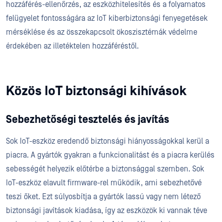
hozzáférés-ellenőrzés, az eszközhitelesítés és a folyamatos
felügyelet fontosságára az IoT kiberbiztonsági fenyegetések
mérséklése és az összekapcsolt ökoszisztémák védelme
érdekében az illetéktelen hozzáféréstől.
Közös IoT biztonsági kihívások
Sebezhetőségi tesztelés és javítás
Sok IoT-eszköz eredendő biztonsági hiányosságokkal kerül a
piacra. A gyártók gyakran a funkcionalitást és a piacra kerülés
sebességét helyezik előtérbe a biztonsággal szemben. Sok
IoT-eszköz elavult firmware-rel működik, ami sebezhetővé
teszi őket. Ezt súlyosbítja a gyártók lassú vagy nem létező
biztonsági javítások kiadása, így az eszközök ki vannak téve