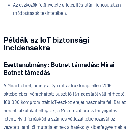
Az eszközök felügyelete a telepítés utáni jogosulatlan
módosítások tekintetében.
Példák az IoT biztonsági
incidensekre
Esettanulmány: Botnet támadás: Mirai
Botnet támadás
A Mirai botnet, amely a Dyn infrastruktúrája ellen 2016
októberében végrehajtott pusztító támadásáról vált hírhedté,
100 000 kompromittált IoT-eszköz erejét használta fel. Bár az
eredeti alkotókat elfogták, a Mirai továbbra is fenyegetést
jelent. Nyílt forráskódja számos változat létrehozásához
vezetett, ami jól mutatja ennek a hatékony kiberfegyvernek a