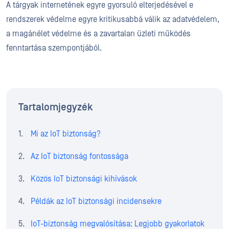
A tárgyak internetének egyre gyorsuló elterjedésével e
rendszerek védelme egyre kritikusabbá válik az adatvédelem,
a magánélet védelme és a zavartalan üzleti működés
fenntartása szempontjából.
Tartalomjegyzék
Mi az IoT biztonság?
Az IoT biztonság fontossága
Közös IoT biztonsági kihívások
Példák az IoT biztonsági incidensekre
IoT-biztonság megvalósítása: Legjobb gyakorlatok