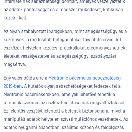
interneteinek sebezhetőségi pontjait, amelyek veszélyeztetik
az adatok pontosságát és a rendszer működését, kritikusan
kezelni kell.
Az olyan szabályozott iparágakban, mint az egészségügy és a
közművek, a módosított betegadatokat továbbító orvosi IoT-
eszközök helytelen kezelési protokollokat eredményezhetnek,
életeket veszélyeztetve és az egészségügyi szabályozást
megsértve.
Egy valós példa erre a
Medtronic pacemaker sebezhetőség
2019-ben
. A kutatók olyan sebezhetőségeket fedeztek fel a
Medtronic pacemakerekben, amelyek lehetővé tehetik a
támadók számára az eszköz beállításainak megváltoztatását.
Ez jelentős veszélyt jelentett a betegek biztonságára, mivel a
manipulált adatok helytelen szívstimulációhoz vezethettek. Az
adatok nyugalmi állapotban, szállítás közben és feldolgozás