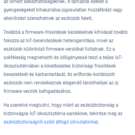
az ismert sebezhetőségeknek. A támadók ezeket a
gyengeségeket kihasználva jogosulatlan hozzáférést vagy
ellenőrzést szerezhetnek az eszközök felett.
Továbbá a firmware-frissítések kezelésének kihívását tovább
fokozza az IoT-berendezések heterogenitása, mivel az
eszközök különböző firmware-verziókat futtatnak. Ez a
sokféleség megnehezíti és időigényessé teszi a teljes IoT-
ökoszisztémában a következetes biztonsági frissítések
bevezetését és karbantartását. Az erőforrás-korlátozott
eszközök nem rendelkeznek elegendő tárolóhellyel az új
firmware-verziók befogadásához.
Ha szeretné megtudni, hogy miért az eszközbiztonság a
biztonságos IoT-ökoszisztéma sarokköve, tekintse meg az
eszközbiztonságról szóló átfogó útmutatónkat
.