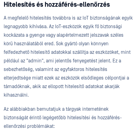
Hitelesítés és hozzáférés-ellenőrzés
A megfelelő hitelesítés továbbra is az IoT biztonságának egyik
legnagyobb kihívása. Az IoT-eszközök egyik fő biztonsági
kockázata a gyenge vagy alapértelmezett jelszavak széles
körű használatából ered. Sok gyártó olyan könnyen
felfedezhető hitelesítő adatokkal szállítja az eszközöket, mint
például az "admin", ami jelentős fenyegetést jelent. Ez a
sebezhetőség, valamint az egyfaktoros hitelesítés
elterjedtsége miatt ezek az eszközök elsődleges célpontjai a
támadóknak, akik az ellopott hitelesítő adatokat akarják
kihasználni.
Az alábbiakban bemutatjuk a tárgyak internetének
biztonságát érintő legégetőbb hitelesítési és hozzáférés-
ellenőrzési problémákat: