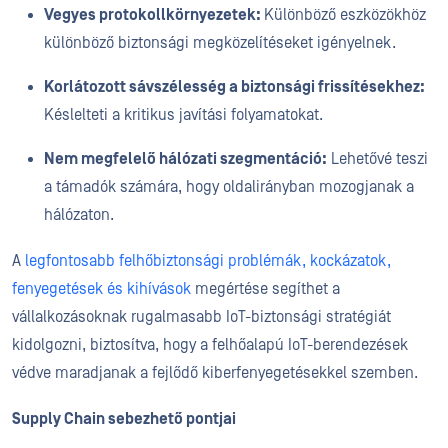
Vegyes protokollkörnyezetek:
Különböző eszközökhöz
különböző biztonsági megközelítéseket igényelnek.
Korlátozott sávszélesség a biztonsági frissítésekhez:
Késlelteti a kritikus javítási folyamatokat.
Nem megfelelő hálózati szegmentáció:
Lehetővé teszi
a támadók számára, hogy oldalirányban mozogjanak a
hálózaton.
A
legfontosabb felhőbiztonsági problémák, kockázatok,
fenyegetések és kihívások
megértése segíthet a
vállalkozásoknak rugalmasabb IoT-biztonsági stratégiát
kidolgozni, biztosítva, hogy a felhőalapú IoT-berendezések
védve maradjanak a fejlődő kiberfenyegetésekkel szemben.
Supply Chain sebezhető pontjai