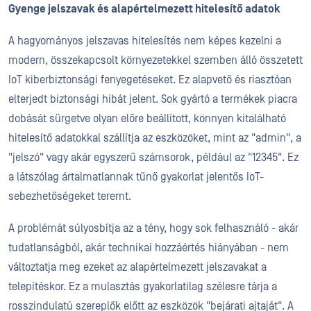
Gyenge jelszavak és alapértelmezett hitelesítő adatok
A hagyományos jelszavas hitelesítés nem képes kezelni a
modern, összekapcsolt környezetekkel szemben álló összetett
IoT kiberbiztonsági fenyegetéseket. Ez alapvető és riasztóan
elterjedt biztonsági hibát jelent. Sok gyártó a termékek piacra
dobását sürgetve olyan előre beállított, könnyen kitalálható
hitelesítő adatokkal szállítja az eszközöket, mint az "admin", a
"jelszó" vagy akár egyszerű számsorok, például az "12345". Ez
a látszólag ártalmatlannak tűnő gyakorlat jelentős IoT-
sebezhetőségeket teremt.
A problémát súlyosbítja az a tény, hogy sok felhasználó - akár
tudatlanságból, akár technikai hozzáértés hiányában - nem
változtatja meg ezeket az alapértelmezett jelszavakat a
telepítéskor. Ez a mulasztás gyakorlatilag szélesre tárja a
rosszindulatú szereplők előtt az eszközök "bejárati ajtaját". A