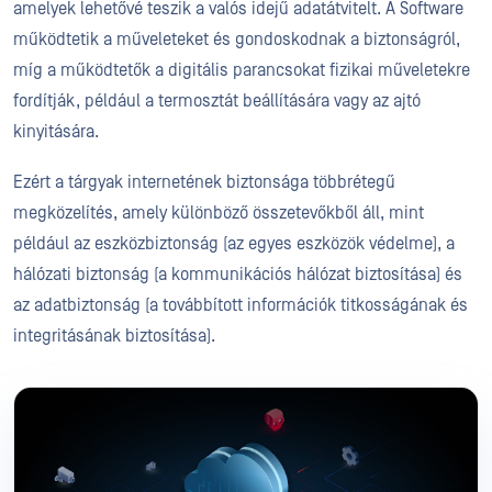
amelyek lehetővé teszik a valós idejű adatátvitelt. A Software
működtetik a műveleteket és gondoskodnak a biztonságról,
míg a működtetők a digitális parancsokat fizikai műveletekre
fordítják, például a termosztát beállítására vagy az ajtó
kinyitására.
Ezért a tárgyak internetének biztonsága többrétegű
megközelítés, amely különböző összetevőkből áll, mint
például az eszközbiztonság (az egyes eszközök védelme), a
hálózati biztonság (a kommunikációs hálózat biztosítása) és
az adatbiztonság (a továbbított információk titkosságának és
integritásának biztosítása).