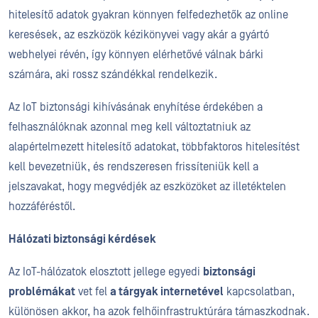
hitelesítő adatok gyakran könnyen felfedezhetők az online
keresések, az eszközök kézikönyvei vagy akár a gyártó
webhelyei révén, így könnyen elérhetővé válnak bárki
számára, aki rossz szándékkal rendelkezik.
Az IoT biztonsági kihívásának enyhítése érdekében a
felhasználóknak azonnal meg kell változtatniuk az
alapértelmezett hitelesítő adatokat, többfaktoros hitelesítést
kell bevezetniük, és rendszeresen frissíteniük kell a
jelszavakat, hogy megvédjék az eszközöket az illetéktelen
hozzáféréstől.
Hálózati biztonsági kérdések
Az IoT-hálózatok elosztott jellege egyedi
biztonsági
problémákat
vet fel
a tárgyak internetével
kapcsolatban,
különösen akkor, ha azok felhőinfrastruktúrára támaszkodnak.