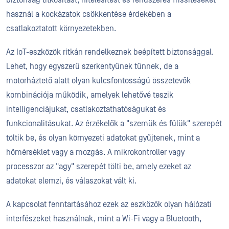
biztonság titkosítást, hitelesítést és rendszeres frissítéseket
használ a kockázatok csökkentése érdekében a
csatlakoztatott környezetekben.
Az IoT-eszközök ritkán rendelkeznek beépített biztonsággal.
Lehet, hogy egyszerű szerkentyűnek tűnnek, de a
motorháztető alatt olyan kulcsfontosságú összetevők
kombinációja működik, amelyek lehetővé teszik
intelligenciájukat, csatlakoztathatóságukat és
funkcionalitásukat. Az érzékelők a "szemük és fülük" szerepét
töltik be, és olyan környezeti adatokat gyűjtenek, mint a
hőmérséklet vagy a mozgás. A mikrokontroller vagy
processzor az "agy" szerepét tölti be, amely ezeket az
adatokat elemzi, és válaszokat vált ki.
A kapcsolat fenntartásához ezek az eszközök olyan hálózati
interfészeket használnak, mint a Wi-Fi vagy a Bluetooth,