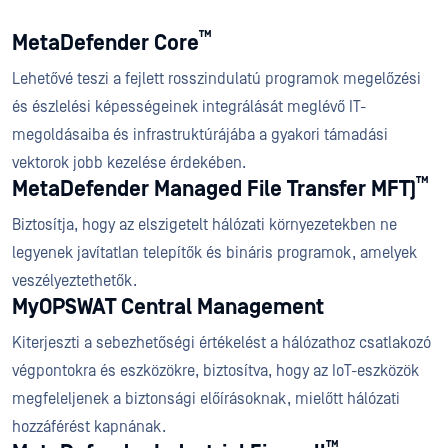
™
MetaDefender Core
Lehetővé teszi a fejlett rosszindulatú programok megelőzési
és észlelési képességeinek integrálását meglévő IT-
megoldásaiba és infrastruktúrájába a gyakori támadási
vektorok jobb kezelése érdekében.
™
MetaDefender Managed File Transfer MFT)
Biztosítja, hogy az elszigetelt hálózati környezetekben ne
legyenek javítatlan telepítők és bináris programok, amelyek
veszélyeztethetők.
MyOPSWAT Central Management
Kiterjeszti a sebezhetőségi értékelést a hálózathoz csatlakozó
végpontokra és eszközökre, biztosítva, hogy az IoT-eszközök
megfeleljenek a biztonsági előírásoknak, mielőtt hálózati
hozzáférést kapnának.
™