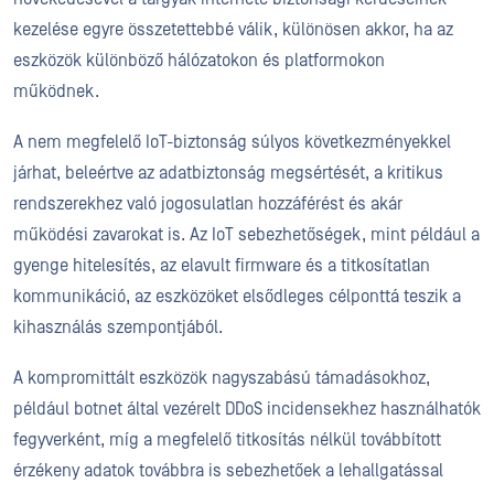
kezelése egyre összetettebbé válik, különösen akkor, ha az
eszközök különböző hálózatokon és platformokon
működnek.
A nem megfelelő IoT-biztonság súlyos következményekkel
járhat, beleértve az adatbiztonság megsértését, a kritikus
rendszerekhez való jogosulatlan hozzáférést és akár
működési zavarokat is. Az IoT sebezhetőségek, mint például a
gyenge hitelesítés, az elavult firmware és a titkosítatlan
kommunikáció, az eszközöket elsődleges célponttá teszik a
kihasználás szempontjából.
A kompromittált eszközök nagyszabású támadásokhoz,
például botnet által vezérelt DDoS incidensekhez használhatók
fegyverként, míg a megfelelő titkosítás nélkül továbbított
érzékeny adatok továbbra is sebezhetőek a lehallgatással