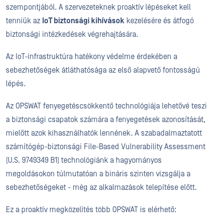
szempontjából. A szervezeteknek proaktív lépéseket kell
tenniük az
IoT biztonsági kihívások
kezelésére és átfogó
biztonsági intézkedések végrehajtására.
Az IoT-infrastruktúra hatékony védelme érdekében a
sebezhetőségek átláthatósága az első alapvető fontosságú
lépés.
Az OPSWAT fenyegetéscsökkentő technológiája lehetővé teszi
a biztonsági csapatok számára a fenyegetések azonosítását,
mielőtt azok kihasználhatók lennének. A szabadalmaztatott
számítógép-biztonsági File-Based Vulnerability Assessment
(U.S. 9749349 B1) technológiánk a hagyományos
megoldásokon túlmutatóan a bináris szinten vizsgálja a
sebezhetőségeket - még az alkalmazások telepítése előtt.
Ez a proaktív megközelítés több OPSWAT is elérhető: