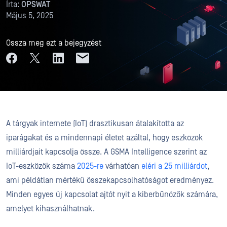
Írta:
OPSWAT
Május 5, 2025
Ossza meg ezt a bejegyzést
A tárgyak internete (IoT) drasztikusan átalakította az
iparágakat és a mindennapi életet azáltal, hogy eszközök
milliárdjait kapcsolja össze. A GSMA Intelligence szerint az
IoT-eszközök száma
2025-re
várhatóan
eléri a 25 milliárdot
,
ami példátlan mértékű összekapcsolhatóságot eredményez.
Minden egyes új kapcsolat ajtót nyit a kiberbűnözők számára,
amelyet kihasználhatnak.