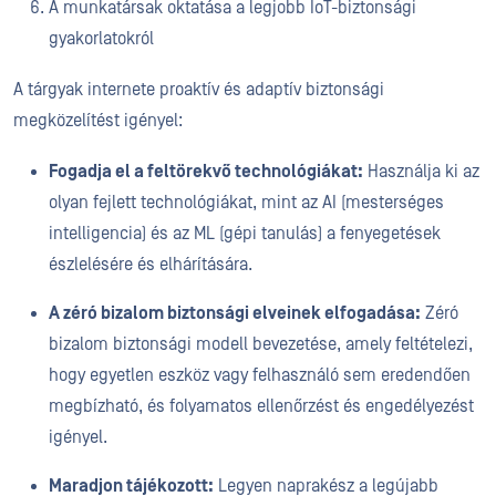
A munkatársak oktatása a legjobb IoT-biztonsági
gyakorlatokról
A tárgyak internete proaktív és adaptív biztonsági
megközelítést igényel:
Fogadja el a feltörekvő technológiákat:
Használja ki az
olyan fejlett technológiákat, mint az AI (mesterséges
intelligencia) és az ML (gépi tanulás) a fenyegetések
észlelésére és elhárítására.
A zéró bizalom biztonsági elveinek elfogadása:
Zéró
bizalom biztonsági modell bevezetése, amely feltételezi,
hogy egyetlen eszköz vagy felhasználó sem eredendően
megbízható, és folyamatos ellenőrzést és engedélyezést
igényel.
Maradjon tájékozott:
Legyen naprakész a legújabb