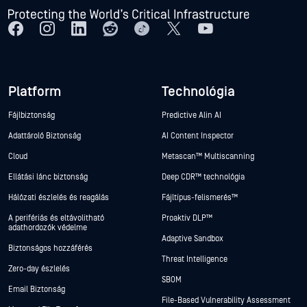
Platform
Technológia
Fájlbiztonság
Predictive Alin AI
Adattároló Biztonság
AI Content Inspector
Cloud
Metascan™ Multiscanning
Ellátási lánc biztonság
Deep CDR™ technológia
Hálózati észlelés és reagálás
Fájltípus-felismerés™
A perifériás és eltávolítható
Proaktív DLP™
adathordozók védelme
Adaptive Sandbox
Biztonságos hozzáférés
Threat Intelligence
Zero-day észlelés
SBOM
Email Biztonság
File-Based Vulnerability Assessment