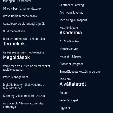
Managed File Transfer
Származási ország
OT és kiber-fizikai rendszerek
Archívum-kivonás
Cross Domain megoldások
Technológiai Központ
Adatdiódák és biztonsági átjárók
Kutatóközpont
OEM megoldások
Akadémia
Hordozható malware szkennelés
Az Akadémiáról
Termékek
Tanúsítványok
Az összes termék megtekintése
Megoldások
Helyszíni képzés
Ösztöndíj program
Védje meg az AI-t és az elemzéseket
tápláló adatokat
Engedélyezett képzési program
Patch Management
Tartalom
A vállalatról
Digitális bizonyítékok védelme a
bűnüldözésben
Rólunk
Kormány, védelem és hírszerzés
Vezetői csapat
az Egyesült Államok szövetségi
kormánya
Ügyfelek