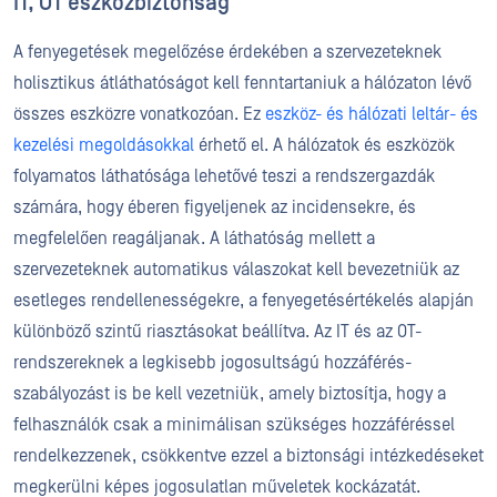
IT, OT eszközbiztonság
A fenyegetések megelőzése érdekében a szervezeteknek
holisztikus átláthatóságot kell fenntartaniuk a hálózaton lévő
összes eszközre vonatkozóan. Ez
eszköz- és hálózati leltár- és
kezelési megoldásokkal
érhető el. A hálózatok és eszközök
folyamatos láthatósága lehetővé teszi a rendszergazdák
számára, hogy éberen figyeljenek az incidensekre, és
megfelelően reagáljanak. A láthatóság mellett a
szervezeteknek automatikus válaszokat kell bevezetniük az
esetleges rendellenességekre, a fenyegetésértékelés alapján
különböző szintű riasztásokat beállítva. Az IT és az OT-
rendszereknek a legkisebb jogosultságú hozzáférés-
szabályozást is be kell vezetniük, amely biztosítja, hogy a
felhasználók csak a minimálisan szükséges hozzáféréssel
rendelkezzenek, csökkentve ezzel a biztonsági intézkedéseket
megkerülni képes jogosulatlan műveletek kockázatát.