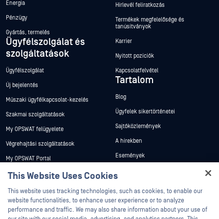
Energia
Hírlevél feliratkozás
Pénzügy
Termékek megfelelősége és
tanúsítványok
Gyártás, termelés
Ügyfélszolgálat és
Karrier
szolgáltatások
Nyitott pozíciók
Ügyfélszolgálat
Kapcsolatfelvétel
Tartalom
Új bejelentés
Blog
Műszaki ügyfélkapcsolat-kezelés
Ügyfelek sikertörténetei
Szakmai szolgáltatások
Sajtóközlemények
My OPSWAT felügyelete
A hírekben
Végrehajtási szolgáltatások
Események
My OPSWAT Portal
Webináriumok
Műszaki dokumentáció
This Website Uses Cookies
Adatlapok
Hey there!
Képzések
This website uses tracking technologies, such as cookies, to enable our
Fehér könyvek
I'm Ozzy, your OPSWAT virtual assistant.
website functionalities, to enhance user experience or to analyze
Biztonsági sebezhetőségi program
How can I help you secure what's critical
performance and traffic. We may also share information about your use of
Partnerek
Ingyenes eszközök
today?