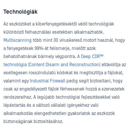
Technológiák
Az eszközöket a kiberfenyegetésektől védő technológiák
különböző felhasználási esetekben alkalmazhatók.
Multiscanning
több mint 30 víruskereső motort használ, hogy
a fenyegetések 99%-át felismerje, mielőtt azok
behatolhatnának bármely végpontra.
A Deep CDR™
technológia (Content Disarm and Reconstruction)
eltávolítja az
esetlegesen rosszindulatú kódokat és megtisztítja a fájlokat,
valamint egy
Industrial Firewall
pedig segít biztosítani, hogy
csak az engedélyezett fájlok férhessenek hozzá a szervezetek
rendszereihez. A legújabb technológiai fejlesztésekkel való
lépéstartás és a változó vállalati igényekhez való
alkalmazkodás elengedhetetlen gyakorlatok az eszközök
biztonságának biztosításához.