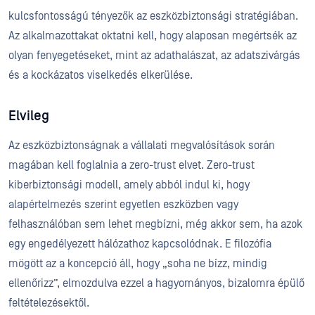
kulcsfontosságú tényezők az eszközbiztonsági stratégiában.
Az alkalmazottakat oktatni kell, hogy alaposan megértsék az
olyan fenyegetéseket, mint az adathalászat, az adatszivárgás
és a kockázatos viselkedés elkerülése.
Elvileg
Az eszközbiztonságnak a vállalati megvalósítások során
magában kell foglalnia a zero-trust elvet. Zero-trust
kiberbiztonsági modell, amely abból indul ki, hogy
alapértelmezés szerint egyetlen eszközben vagy
felhasználóban sem lehet megbízni, még akkor sem, ha azok
egy engedélyezett hálózathoz kapcsolódnak. E filozófia
mögött az a koncepció áll, hogy „soha ne bízz, mindig
ellenőrizz”, elmozdulva ezzel a hagyományos, bizalomra épülő
feltételezésektől.