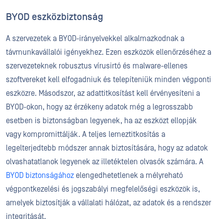
BYOD eszközbiztonság
A szervezetek a BYOD-irányelvekkel alkalmazkodnak a
távmunkavállalói igényekhez. Ezen eszközök ellenőrzéséhez a
szervezeteknek robusztus vírusirtó és malware-ellenes
szoftvereket kell elfogadniuk és telepíteniük minden végponti
eszközre. Másodszor, az adattitkosítást kell érvényesíteni a
BYOD-okon, hogy az érzékeny adatok még a legrosszabb
esetben is biztonságban legyenek, ha az eszközt ellopják
vagy kompromittálják. A teljes lemeztitkosítás a
legelterjedtebb módszer annak biztosítására, hogy az adatok
olvashatatlanok legyenek az illetéktelen olvasók számára. A
BYOD biztonságához
elengedhetetlenek a mélyreható
végpontkezelési és jogszabályi megfelelőségi eszközök is,
amelyek biztosítják a vállalati hálózat, az adatok és a rendszer
integritását.