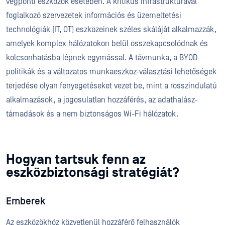
végponti eszközök esetében. A kritikus infrastruktúrával
foglalkozó szervezetek információs és üzemeltetési
technológiák (IT, OT) eszközeinek széles skáláját alkalmazzák,
amelyek komplex hálózatokon belül összekapcsolódnak és
kölcsönhatásba lépnek egymással. A távmunka, a BYOD-
politikák és a változatos munkaeszköz-választási lehetőségek
terjedése olyan fenyegetéseket vezet be, mint a rosszindulatú
alkalmazások, a jogosulatlan hozzáférés, az adathalász-
támadások és a nem biztonságos Wi-Fi hálózatok.
Hogyan tartsuk fenn az
eszközbiztonsági stratégiát?
Emberek
Az eszközökhöz közvetlenül hozzáférő felhasználók