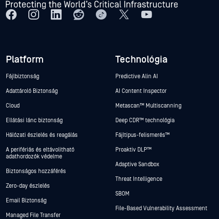
Platform
Technológia
Fájlbiztonság
Predictive Alin AI
Adattároló Biztonság
AI Content Inspector
Cloud
Metascan™ Multiscanning
Ellátási lánc biztonság
Deep CDR™ technológia
Hálózati észlelés és reagálás
Fájltípus-felismerés™
A perifériás és eltávolítható
Proaktív DLP™
adathordozók védelme
Adaptive Sandbox
Biztonságos hozzáférés
Threat Intelligence
Zero-day észlelés
SBOM
Email Biztonság
File-Based Vulnerability Assessment
Managed File Transfer