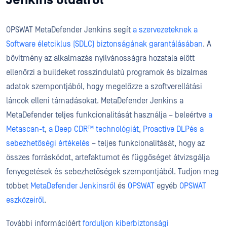
OPSWAT MetaDefender Jenkins segít
a szervezeteknek a
Software életciklus (SDLC) biztonságának garantálásában
. A
bővítmény az alkalmazás nyilvánosságra hozatala előtt
ellenőrzi a buildeket rosszindulatú programok és bizalmas
adatok szempontjából, hogy megelőzze a szoftverellátási
láncok elleni támadásokat. MetaDefender Jenkins a
MetaDefender teljes funkcionalitását használja – beleértve
a
Metascan-t
,
a Deep CDR™ technológiát
,
Proactive DLP
és a
sebezhetőségi értékelés
– teljes funkcionalitását, hogy az
összes forráskódot, artefaktumot és függőséget átvizsgálja
fenyegetések és sebezhetőségek szempontjából. Tudjon meg
többet
MetaDefender Jenkinsről
és
OPSWAT
egyéb
OPSWAT
eszközeiről
.
További információért
forduljon kiberbiztonsági