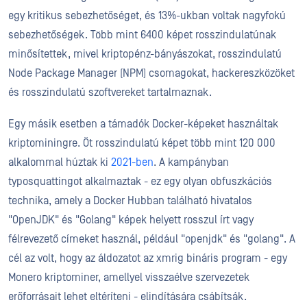
egy kritikus sebezhetőséget, és 13%-ukban voltak nagyfokú
sebezhetőségek. Több mint 6400 képet rosszindulatúnak
minősítettek, mivel kriptopénz-bányászokat, rosszindulatú
Node Package Manager (NPM) csomagokat, hackereszközöket
és rosszindulatú szoftvereket tartalmaznak.
Egy másik esetben a támadók Docker-képeket használtak
kriptominingre. Öt rosszindulatú képet több mint 120 000
alkalommal húztak ki
2021-ben
. A kampányban
typosquattingot alkalmaztak - ez egy olyan obfuszkációs
technika, amely a Docker Hubban található hivatalos
"OpenJDK" és "Golang" képek helyett rosszul írt vagy
félrevezető címeket használ, például "openjdk" és "golang". A
cél az volt, hogy az áldozatot az xmrig bináris program - egy
Monero kriptominer, amellyel visszaélve szervezetek
erőforrásait lehet eltéríteni - elindítására csábítsák.