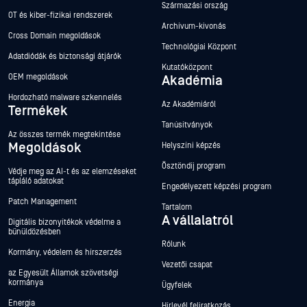
Származási ország
OT és kiber-fizikai rendszerek
Archívum-kivonás
Cross Domain megoldások
Technológiai Központ
Adatdiódák és biztonsági átjárók
Kutatóközpont
OEM megoldások
Akadémia
Hordozható malware szkennelés
Az Akadémiáról
Termékek
Tanúsítványok
Az összes termék megtekintése
Megoldások
Helyszíni képzés
Ösztöndíj program
Védje meg az AI-t és az elemzéseket
tápláló adatokat
Engedélyezett képzési program
Patch Management
Tartalom
A vállalatról
Digitális bizonyítékok védelme a
bűnüldözésben
Rólunk
Kormány, védelem és hírszerzés
Vezetői csapat
az Egyesült Államok szövetségi
kormánya
Ügyfelek
Energia
Hírlevél feliratkozás