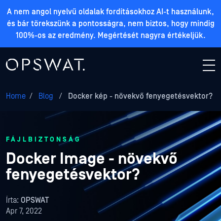
A nem angol nyelvű oldalak fordításokhoz AI-t használunk,
és bár törekszünk a pontosságra, nem biztos, hogy mindig
100%-os az eredmény. Megértését nagyra értékeljük.
Home
/
Blog
/
Docker kép - növekvő fenyegetésvektor?
FÁJLBIZTONSÁG
Docker Image - növekvő
fenyegetésvektor?
Írta:
OPSWAT
Apr 7, 2022