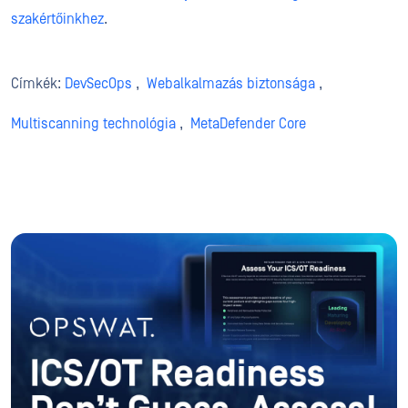
szakértőinkhez
.
Címkék:
DevSecOps
,
Webalkalmazás biztonsága
,
Multiscanning technológia
,
MetaDefender Core