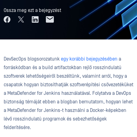
Ossza meg ezt a bejegyzést
DevSecOps blogsorozatunk
egy korábbi bejegyzésében
a
forráskódban és a build artifactokban rejlő rosszindulatú
szoftverek lehetőségeiről beszéltünk, valamint arról, hogy a
csapatok hogyan biztosíthatják szoftverépítési csővezetéküket
a MetaDefender for Jenkins használatával. Folytatva a DevOps
biztonság témáját ebben a blogban bemutatom, hogyan lehet
a MetaDefender for Jenkins-t használni a Docker-képekben
lévő rosszindulatú programok és sebezhetőségek
felderítésére.