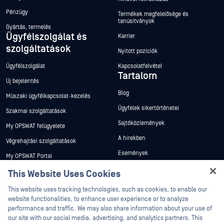
Pénzügy
Termékek megfelelősége és
tanúsítványok
Gyártás, termelés
Ügyfélszolgálat és
Karrier
szolgáltatások
Nyitott pozíciók
Ügyfélszolgálat
Kapcsolatfelvétel
Tartalom
Új bejelentés
Blog
Műszaki ügyfélkapcsolat-kezelés
Ügyfelek sikertörténetei
Szakmai szolgáltatások
Sajtóközlemények
My OPSWAT felügyelete
A hírekben
Végrehajtási szolgáltatások
Események
My OPSWAT Portal
Webináriumok
Műszaki dokumentáció
This Website Uses Cookies
Adatlapok
Hey there!
Képzések
This website uses tracking technologies, such as cookies, to enable our
I'm Ozzy, your OPSWAT virtual assistant.
Fehér könyvek
website functionalities, to enhance user experience or to analyze
Biztonsági sebezhetőségi program
How can I help you secure what's critical
performance and traffic. We may also share information about your use of
Partnerek
Ingyenes eszközök
today?
our site with our social media, advertising, and analytics partners. This