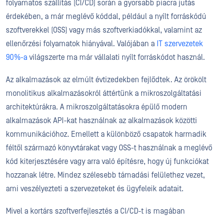
folyamatos szállítás (CI/CD) során a gyorsabb piacra jutás
érdekében, a már meglévő kóddal, például a nyílt forráskódú
szoftverekkel (OSS) vagy más szoftverkiadókkal, valamint az
ellenőrzési folyamatok hiányával. Valójában a
IT szervezetek
90%-a
világszerte ma már vállalati nyílt forráskódot használ.
Az alkalmazások az elmúlt évtizedekben fejlődtek. Az örökölt
monolitikus alkalmazásokról áttértünk a mikroszolgáltatási
architektúrákra. A mikroszolgáltatásokra épülő modern
alkalmazások API-kat használnak az alkalmazások közötti
kommunikációhoz. Emellett a különböző csapatok harmadik
féltől származó könyvtárakat vagy OSS-t használnak a meglévő
kód kiterjesztésére vagy arra való építésre, hogy új funkciókat
hozzanak létre. Mindez szélesebb támadási felülethez vezet,
ami veszélyezteti a szervezeteket és ügyfeleik adatait.
Mivel a kortárs szoftverfejlesztés a CI/CD-t is magában