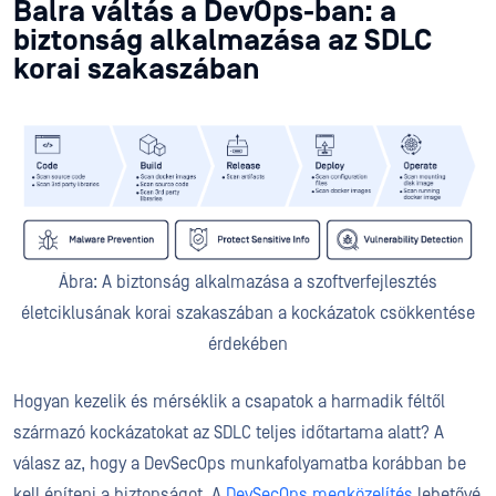
Balra váltás a DevOps-ban: a
biztonság alkalmazása az SDLC
korai szakaszában
Ábra: A biztonság alkalmazása a szoftverfejlesztés
életciklusának korai szakaszában a kockázatok csökkentése
érdekében
Hogyan kezelik és mérséklik a csapatok a harmadik féltől
származó kockázatokat az SDLC teljes időtartama alatt? A
válasz az, hogy a DevSecOps munkafolyamatba korábban be
kell építeni a biztonságot. A
DevSecOps megközelítés
lehetővé