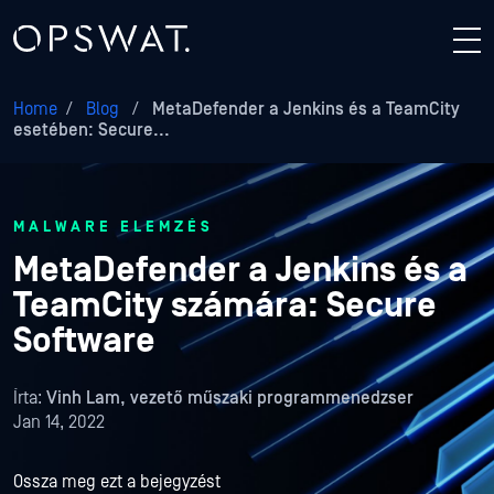
Home
/
Blog
/
MetaDefender a Jenkins és a TeamCity
esetében: Secure...
MALWARE ELEMZÉS
MetaDefender a Jenkins és a
TeamCity számára: Secure
Software
Írta:
Vinh Lam, vezető műszaki programmenedzser
Jan 14, 2022
Ossza meg ezt a bejegyzést