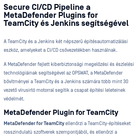
Secure CI/CD Pipeline a
MetaDefender Plugins for
TeamCity és Jenkins segítségével
A TeamCity és a Jenkins két népszerű építésautomatizálási
eszköz, amelyeket a CI/CD csővezetékben használnak.
A MetaDefender fejlett kiberbiztonsági megelőzési és észlelési
technológiáinak segítségével az OPSWAT, a MetaDefender
bővítményei a TeamCity és a Jenkins számára több mint 30
vezető vírusirtó motorral segítik a csapat építési leleteinek
védelmét.
MetaDefender Plugin for TeamCity
MetaDefender for TeamCity
ellenőrzi a TeamCity-építéseket
rosszindulatú szoftverek szempontjából, és ellenőrzi a