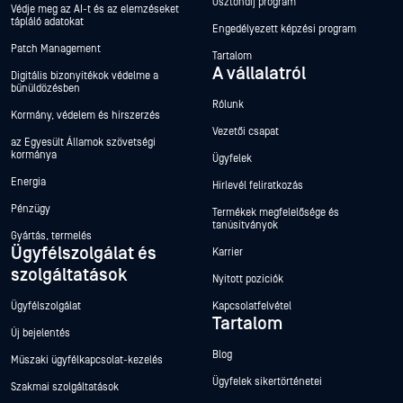
Ösztöndíj program
Védje meg az AI-t és az elemzéseket
tápláló adatokat
Engedélyezett képzési program
Patch Management
Tartalom
A vállalatról
Digitális bizonyítékok védelme a
bűnüldözésben
Rólunk
Kormány, védelem és hírszerzés
Vezetői csapat
az Egyesült Államok szövetségi
kormánya
Ügyfelek
Energia
Hírlevél feliratkozás
Pénzügy
Termékek megfelelősége és
tanúsítványok
Gyártás, termelés
Ügyfélszolgálat és
Karrier
szolgáltatások
Nyitott pozíciók
Ügyfélszolgálat
Kapcsolatfelvétel
Tartalom
Új bejelentés
Blog
Műszaki ügyfélkapcsolat-kezelés
Ügyfelek sikertörténetei
Szakmai szolgáltatások