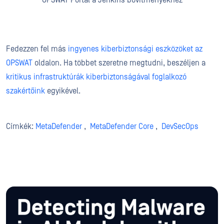
OPSWAT Portál a Jenkins bővítményekhez
Fedezzen fel más
ingyenes kiberbiztonsági eszközöket az
OPSWAT
oldalon. Ha többet szeretne megtudni, beszéljen a
kritikus infrastruktúrák kiberbiztonságával foglalkozó
szakértőink
egyikével.
Címkék:
MetaDefender
,
MetaDefender Core
,
DevSecOps