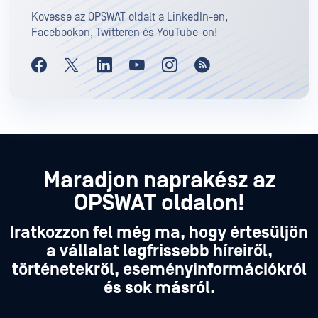
Kövesse az OPSWAT oldalt a LinkedIn-en,
Facebookon, Twitteren és YouTube-on!
Maradjon naprakész az
OPSWAT oldalon!
Iratkozzon fel még ma, hogy értesüljön
a vállalat legfrissebb híreiről,
történetekről, eseményinformációkról
és sok másról.