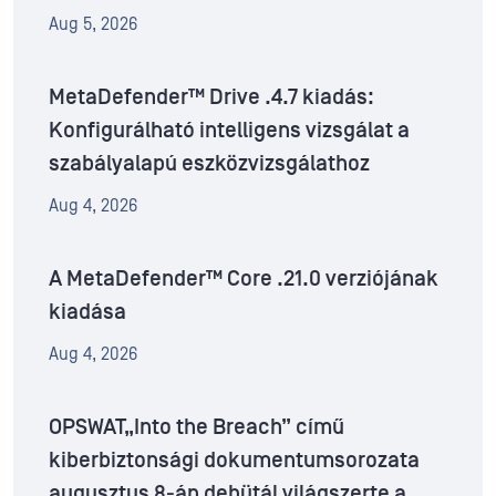
Aug 5, 2026
MetaDefender™ Drive .4.7 kiadás:
Konfigurálható intelligens vizsgálat a
szabályalapú eszközvizsgálathoz
Aug 4, 2026
A MetaDefender™ Core .21.0 verziójának
kiadása
Aug 4, 2026
OPSWAT„Into the Breach” című
kiberbiztonsági dokumentumsorozata
augusztus 8-án debütál világszerte a