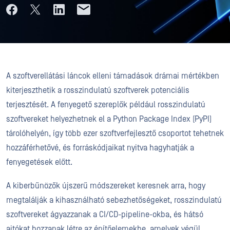
A szoftverellátási láncok elleni támadások drámai mértékben
kiterjeszthetik a rosszindulatú szoftverek potenciális
terjesztését. A fenyegető szereplők például rosszindulatú
szoftvereket helyezhetnek el a Python Package Index (PyPI)
tárolóhelyén, így több ezer szoftverfejlesztő csoportot tehetnek
hozzáférhetővé, és forráskódjaikat nyitva hagyhatják a
fenyegetések előtt.
A kiberbűnözők újszerű módszereket keresnek arra, hogy
megtalálják a kihasználható sebezhetőségeket, rosszindulatú
szoftvereket ágyazzanak a CI/CD-pipeline-okba, és hátsó
ajtókat hozzanak létre az építőelemekbe, amelyek végül