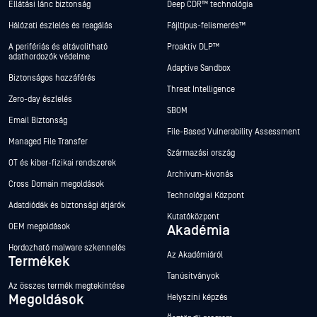
Ellátási lánc biztonság
Deep CDR™ technológia
Hálózati észlelés és reagálás
Fájltípus-felismerés™
A perifériás és eltávolítható
Proaktív DLP™
adathordozók védelme
Adaptive Sandbox
Biztonságos hozzáférés
Threat Intelligence
Zero-day észlelés
SBOM
Email Biztonság
File-Based Vulnerability Assessment
Managed File Transfer
Származási ország
OT és kiber-fizikai rendszerek
Archívum-kivonás
Cross Domain megoldások
Technológiai Központ
Adatdiódák és biztonsági átjárók
Kutatóközpont
OEM megoldások
Akadémia
Hordozható malware szkennelés
Az Akadémiáról
Termékek
Tanúsítványok
Az összes termék megtekintése
Megoldások
Helyszíni képzés