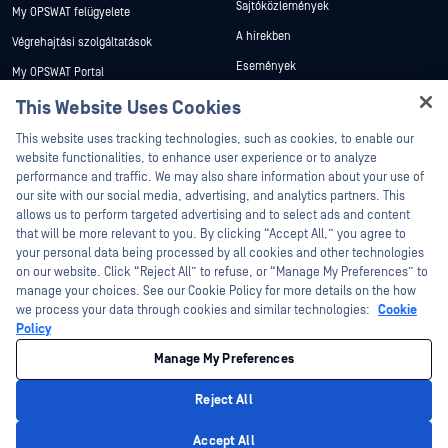
Sajtóközlemények
My OPSWAT felügyelete
A hírekben
Végrehajtási szolgáltatások
Események
My OPSWAT Portal
Webináriumok
Műszaki dokumentáció
This Website Uses Cookies
Adatlapok
Hey there!
Képzések
This website uses tracking technologies, such as cookies, to enable our
Fehér könyvek
I'm Ozzy, your OPSWAT virtual assistant.
website functionalities, to enhance user experience or to analyze
Biztonsági sebezhetőségi program
How can I help you secure what's critical
performance and traffic. We may also share information about your use of
Partnerek
Ingyenes eszközök
today?
our site with our social media, advertising, and analytics partners. This
allows us to perform targeted advertising and to select ads and content
Tanúsítvány
that will be more relevant to you. By clicking “Accept All,” you agree to
Technológiai partnerek
your personal data being processed by all cookies and other technologies
on our website. Click “Reject All” to refuse, or “Manage My Preferences” to
Channel partner program
manage your choices. See our Cookie Policy for more details on the how
we process your data through cookies and similar technologies:
Cookie
©2026 OPSWAT . Minden jog fenntartva. OPSWAT, MetaDefender, Metascan,
Policy
MetaAccess, az OPSWAT , Trust no File. Trust No Device., OPSWAT , Protecting the
World's Critical Infrastructure, Deep CDR™ Technology, InQuest, az InQuest logó,
Manage My Preferences
DFI, RetroHunt, Deep File Inspection és Join the Hunt az OPSWAT védjegyei. A
harmadik felek védjegyei a megfelelő tulajdonosok tulajdonát képezik.
Jogi
Adatvédelmi szabályzat
Cookie beállítások kezelése
Az Ön
Reject All
kaliforniai adatvédelmi döntései
Privacy Policy
Accept All