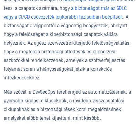
teszi a csapatok számára, hogy
a biztonságot már az SDLC
vagy a CI/CD csővezeték legkorábbi fázisaiban beépítsék
. A
biztonságot a végponttól a végpontig beágyazzák, ahelyett,
hogy a felelősséget a kiberbiztonsági csapatok vállára
helyeznék. Az egész szervezetre kiterjedő felelősségvállalás,
hogy a megfelelő biztonsági átfedések és ellenőrzési
eszközökkel rendelkezzenek, amelyek a szoftverfejlesztési
folyamat során a hiányosságokat jelzik a korrekciós
intézkedésekhez.
Más szóval, a DevSecOps teret enged az automatizálásnak, a
gyorsabb kiadási ciklusoknak, a rövidebb visszacsatolási
ciklusoknak és a biztonsági rések korai megelőzésének,
amelyeket előbb lehet kijavítani, mint később.